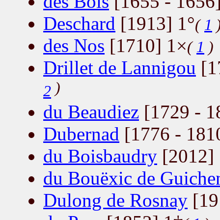
des Bois
[1655 - 1656]
Deschard
[1913] 1°
(
1
des Nos
[1710] 1×
(
1
)
Drillet de Lannigou
[1
)
2
du Beaudiez
[1729 - 1
Dubernad
[1776 - 181
du Boisbaudry
[2012]
du Bouëxic de Guiche
Dulong de Rosnay
[19