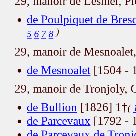
29, manoir de Lesmel, P
de Poulpiquet de Bres
)
5
6
7
8
29, manoir de Mesnoalet,
de Mesnoalet
[1504 - 
29, manoir de Tronjoly, 
de Bullion
[1826] 1†
(
de Parcevaux
[1792 - 
de Parcevaux de Tronj