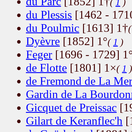
du Parc
[1852] 1†
(
1
)
du Plessis
[1462 - 171
du Poulmic
[1613] 1†
Dyèvre
[1852] 1°
(
1
)
Feger
[1696 - 1729] 1
de Flotte
[1801] 1×
(
1
de Fremond de La Merv
Gardin de La Bourdon
Gicquet de Preissac
[1
Gilart de Keranflec'h
[