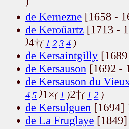
)
de Kernezne
[1658 - 1
de Keroüartz
[1713 - 1
)
4†
(
1
2
3
4
)
de Kersaintgilly
[1689 
de Kersauson
[1692 - 
de Kersauson du Vieux
)
1×
2†
4
5
(
1
)
(
1
2
)
de Kersulguen
[1694] 
de La Fruglaye
[1849]