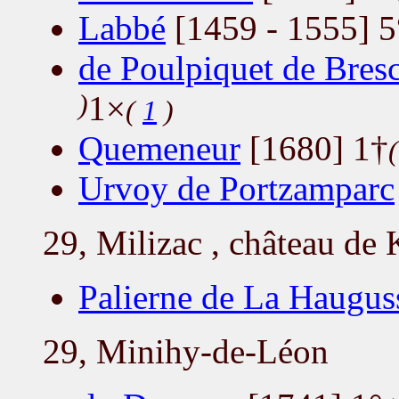
Labbé
[1459 - 1555] 5
de Poulpiquet de Bres
)
1×
(
1
)
Quemeneur
[1680] 1†
Urvoy de Portzamparc
29, Milizac , château de 
Palierne de La Haugus
29, Minihy-de-Léon