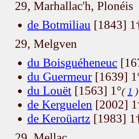
29, Marhallac'h, Plonéis
de Botmiliau
[1843] 1
29, Melgven
du Boisguéheneuc
[167
du Guermeur
[1639] 1
du Louët
[1563] 1°
(
1
)
de Kerguelen
[2002] 1
de Keroüartz
[1983] 1
29, Mellac