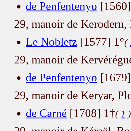
de Penfentenyo
[1560]
29, manoir de Kerodern,
Le Nobletz
[1577] 1°
(
29, manoir de Kervérégu
de Penfentenyo
[1679]
29, manoir de Keryar, P
de Carné
[1708] 1†
(
1
)
29, manoir de Kéraël, Bo