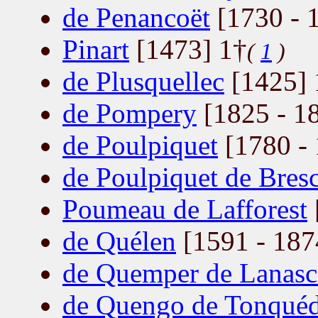
de Penancoët
[1730 - 
Pinart
[1473] 1†
(
1
)
de Plusquellec
[1425] 
de Pompery
[1825 - 1
de Poulpiquet
[1780 - 
de Poulpiquet de Bres
Poumeau de Lafforest
de Quélen
[1591 - 187
de Quemper de Lanasc
de Quengo de Tonqué