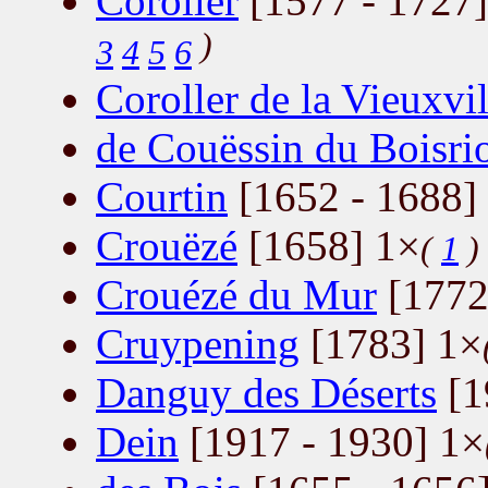
Coroller
[1577 - 1727]
)
3
4
5
6
Coroller de la Vieuxvil
de Couëssin du Boisri
Courtin
[1652 - 1688]
Crouëzé
[1658] 1×
(
1
)
Crouézé du Mur
[1772
Cruypening
[1783] 1×
Danguy des Déserts
[1
Dein
[1917 - 1930] 1×