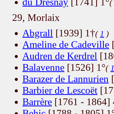
du Dresnay
[1741] 1°
29, Morlaix
Abgrall
[1939] 1†
(
1
)
Ameline de Cadeville
[
Audren de Kerdrel
[18
Balavenne
[1526] 1°
(
Barazer de Lannurien
[
Barbier de Lescoët
[17
Barrère
[1761 - 1864] 
Behic
[1788 - 1805] 1