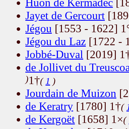
Huon de Kermadec
[18
Jayet de Gercourt
[189
Jégou
[1553 - 1622] 1
Jégou du Laz
[1722 - 
Jobbé-Duval
[2019] 1
de Jollivet du Treuscoa
)
1†
(
1
)
Jourdain de Muizon
[2
de Keratry
[1780] 1†
(
de Kergoët
[1658] 1×
(