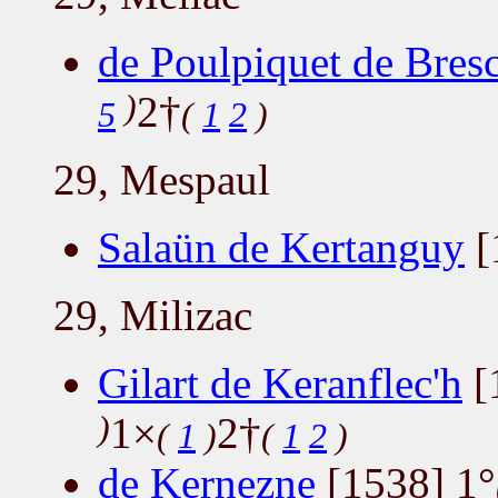
de Poulpiquet de Bres
)
2†
5
(
1
2
)
29, Mespaul
Salaün de Kertanguy
[
29, Milizac
Gilart de Keranflec'h
[
)
1×
2†
(
1
)
(
1
2
)
de Kernezne
[1538] 1°