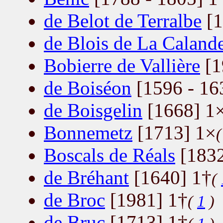
de Belot de Terralbe
[1
de Blois de La Caland
Bobierre de Vallière
[1
de Boiséon
[1596 - 16
de Boisgelin
[1668] 1
Bonnemetz
[1713] 1×
Boscals de Réals
[1832
de Bréhant
[1640] 1†
(
de Broc
[1981] 1†
(
1
)
de Bruc
[1713] 1†