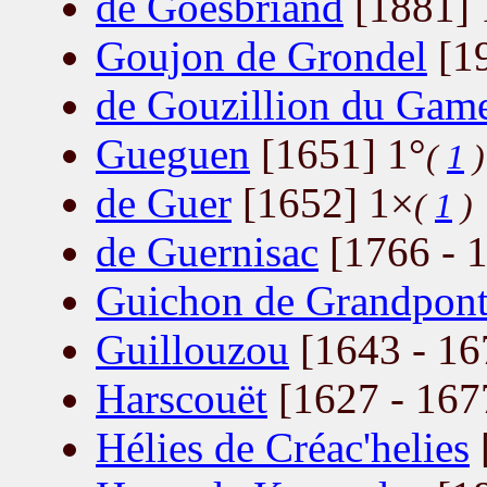
de Goësbriand
[1881] 
Goujon de Grondel
[1
de Gouzillion du Gam
Gueguen
[1651] 1°
(
1
)
de Guer
[1652] 1×
(
1
)
de Guernisac
[1766 - 1
Guichon de Grandpon
Guillouzou
[1643 - 16
Harscouët
[1627 - 167
Hélies de Créac'helies