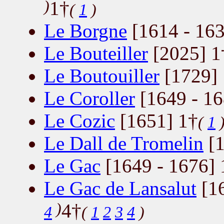
)
1†
(
1
)
Le Borgne
[1614 - 163
Le Bouteiller
[2025] 1
Le Boutouiller
[1729]
Le Coroller
[1649 - 16
Le Cozic
[1651] 1†
(
1
Le Dall de Tromelin
[1
Le Gac
[1649 - 1676] 
Le Gac de Lansalut
[16
)
4†
4
(
1
2
3
4
)