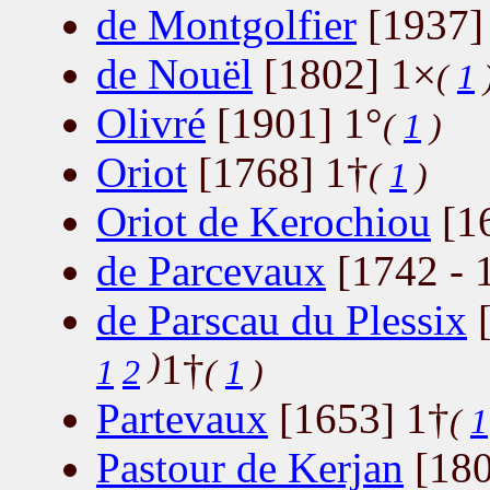
de Montgolfier
[1937]
de Nouël
[1802] 1×
(
1
Olivré
[1901] 1°
(
1
)
Oriot
[1768] 1†
(
1
)
Oriot de Kerochiou
[1
de Parcevaux
[1742 - 
de Parscau du Plessix
[
)
1†
1
2
(
1
)
Partevaux
[1653] 1†
(
1
Pastour de Kerjan
[180