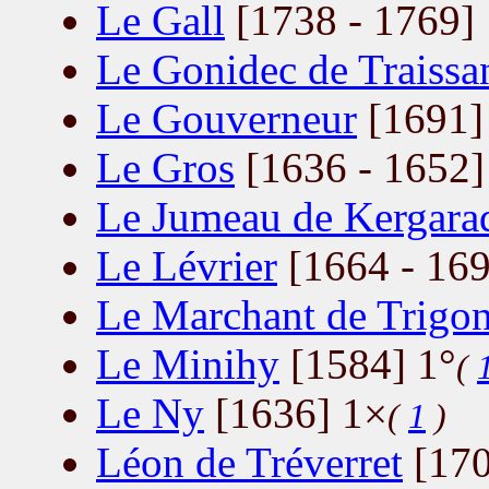
Le Gall
[1738 - 1769] 
Le Gonidec de Traissa
Le Gouverneur
[1691]
Le Gros
[1636 - 1652]
Le Jumeau de Kergara
Le Lévrier
[1664 - 169
Le Marchant de Trigo
Le Minihy
[1584] 1°
(
Le Ny
[1636] 1×
(
1
)
Léon de Tréverret
[170