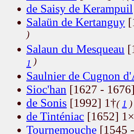
de Saisy de Kerampuil
Salaün de Kertanguy
[
)
Salaun du Mesqueau
[
)
1
Saulnier de Cugnon d
Sioc'han
[1627 - 1676
de Sonis
[1992] 1†
(
1
)
de Tinténiac
[1652] 1
Tournemouche
[1545 -