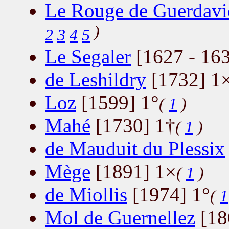
Le Rouge de Guerdavi
)
2
3
4
5
Le Segaler
[1627 - 163
de Leshildry
[1732] 1
Loz
[1599] 1°
(
1
)
Mahé
[1730] 1†
(
1
)
de Mauduit du Plessix
Mège
[1891] 1×
(
1
)
de Miollis
[1974] 1°
(
1
Mol de Guernellez
[18