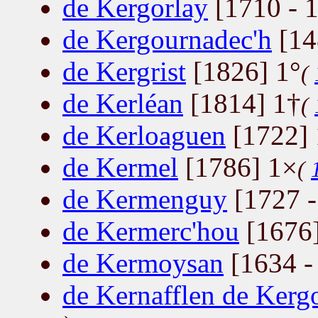
de Kergorlay
[1710 - 
de Kergournadec'h
[14
de Kergrist
[1826] 1°
(
de Kerléan
[1814] 1†
(
de Kerloaguen
[1722]
de Kermel
[1786] 1×
(
de Kermenguy
[1727 -
de Kermerc'hou
[1676
de Kermoysan
[1634 -
de Kernafflen de Kerg