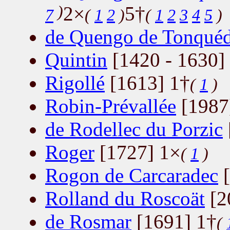
)
2×
5†
7
(
1
2
)
(
1
2
3
4
5
)
de Quengo de Tonquéd
Quintin
[1420 - 1630]
Rigollé
[1613] 1†
(
1
)
Robin-Prévallée
[1987
de Rodellec du Porzic
Roger
[1727] 1×
(
1
)
Rogon de Carcaradec
[
Rolland du Roscoät
[2
de Rosmar
[1691] 1†
(