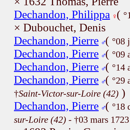
× 1632 Thomas, Pierre
Dechandon, Philippa
(
°
× Dubouchet, Denis
Dechandon, Pierre
(
°08 
Dechandon, Pierre
(
°09 
Dechandon, Pierre
(
°14 
Dechandon, Pierre
(
°29 
)
†
Saint-Victor-sur-Loire (42)
Dechandon, Pierre
(
°18 
sur-Loire (42)
- †03 mars 172