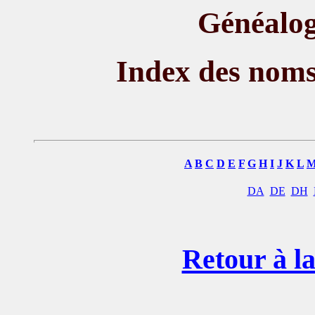
Généalog
Index des nom
A
B
C
D
E
F
G
H
I
J
K
L
DA
DE
DH
Retour à la