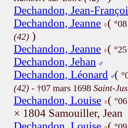
Dechandon, Jean-Françoi
Dechandon, Jeanne
(
°08
)
(42)
Dechandon, Jeanne
(
°25
Dechandon, Jehan
Dechandon, Léonard
(
°
(42)
- †07 mars 1698
Saint-Jus
Dechandon, Louise
(
°06
× 1804 Samouiller, Jean
Dechandon, Louise
(
°09