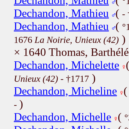
Dechandon, Mathieu
(
°
Dechandon, Mathieu
(
-
Dechandon, Mathieu
(
°
)
1676
La Noirie, Unieux (42)
× 1640 Thomas, Barthél
Dechandon, Michelette
)
Unieux (42)
- †1717
Dechandon, Micheline
)
-
Dechandon, Michelle
(
°