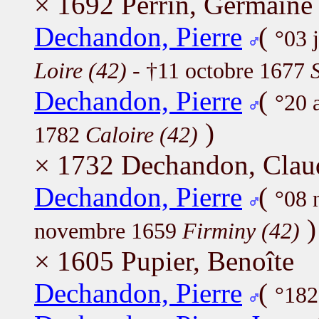
× 1692 Perrin, Germaine
Dechandon, Pierre
(
°03 
Loire (42)
- †11 octobre 1677
Dechandon, Pierre
(
°20 
)
1782
Caloire (42)
× 1732 Dechandon, Clau
Dechandon, Pierre
(
°08 
)
novembre 1659
Firminy (42)
× 1605 Pupier, Benoîte
Dechandon, Pierre
(
°182