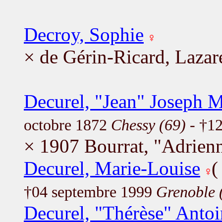
Decroy, Sophie
× de Gérin-Ricard, Lazar
Decurel, "Jean" Joseph M
octobre 1872
Chessy (69)
- †12
× 1907 Bourrat, "Adrien
Decurel, Marie-Louise
†04 septembre 1999
Grenoble 
Decurel, "Thérèse" Antoi