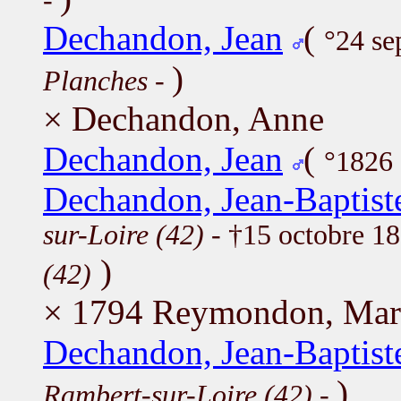
-
Dechandon, Jean
(
°24 s
)
Planches
-
× Dechandon, Anne
Dechandon, Jean
(
°1826
Dechandon, Jean-Baptist
sur-Loire (42)
- †15 octobre 1
)
(42)
× 1794 Reymondon, Marg
Dechandon, Jean-Baptist
)
Rambert-sur-Loire (42)
-