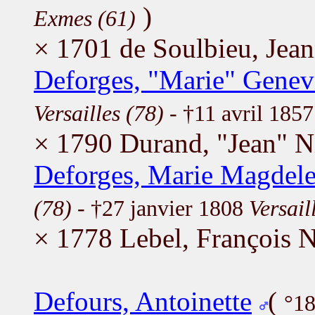
)
Exmes (61)
× 1701 de Soulbieu, Jea
Deforges, "Marie" Genev
Versailles (78)
- †11 avril 1857
× 1790 Durand, "Jean" N
Deforges, Marie Magdele
(78)
- †27 janvier 1808
Versail
× 1778 Lebel, François N
Defours, Antoinette
(
°18