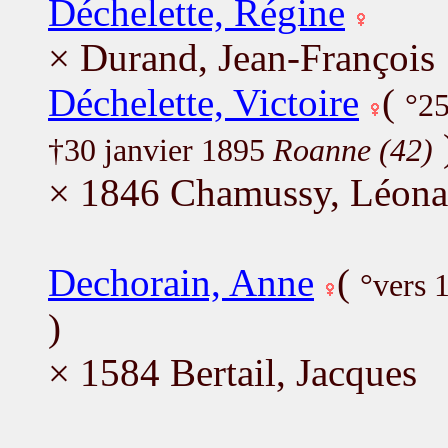
Déchelette, Régine
× Durand, Jean-François
Déchelette, Victoire
(
°2
†30 janvier 1895
Roanne (42)
× 1846 Chamussy, Léona
Dechorain, Anne
(
°vers 
)
× 1584 Bertail, Jacques