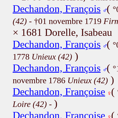
Dechandon, François
(
°
(42)
- †01 novembre 1719
Firm
× 1681 Dorelle, Isabeau
Dechandon, François
(
°
)
1778
Unieux (42)
Dechandon, François
(
°
)
novembre 1786
Unieux (42)
Dechandon, Françoise
(
)
Loire (42)
-
Dechandon, Françoise
(