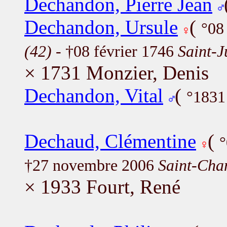
Dechandon, Pierre Jean
Dechandon, Ursule
(
°08
(42)
- †08 février 1746
Saint-J
× 1731 Monzier, Denis
Dechandon, Vital
(
°1831
Dechaud, Clémentine
(
°
†27 novembre 2006
Saint-Cha
× 1933 Fourt, René