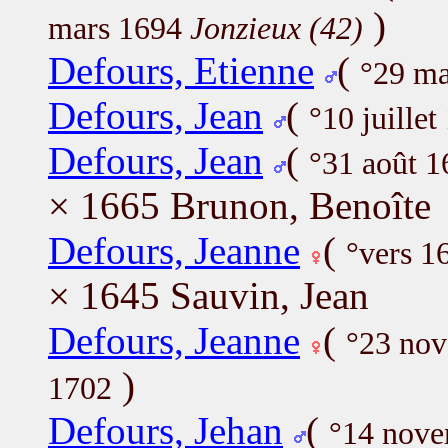
)
mars 1694
Jonzieux (42)
Defours, Etienne
(
°29 m
Defours, Jean
(
°10 juille
Defours, Jean
(
°31 août 
× 1665 Brunon, Benoîte
Defours, Jeanne
(
°vers 1
× 1645 Sauvin, Jean
Defours, Jeanne
(
°23 no
)
1702
Defours, Jehan
(
°14 nov