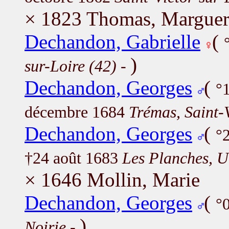
× 1823 Thomas, Marguer
Dechandon, Gabrielle
(
)
sur-Loire (42)
-
Dechandon, Georges
(
°
décembre 1684
Trémas, Saint-V
Dechandon, Georges
(
°
†24 août 1683
Les Planches, U
× 1646 Mollin, Marie
Dechandon, Georges
(
°
)
Noirie
-