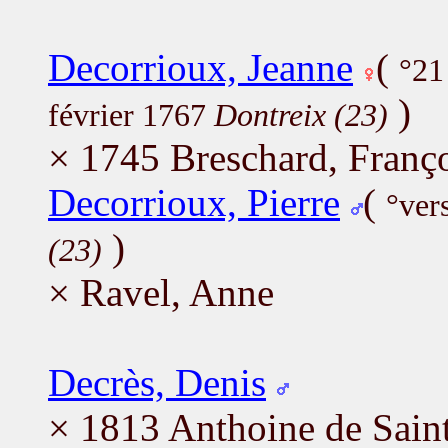
Decorrioux, Jeanne
(
°21
)
février 1767
Dontreix (23)
× 1745 Breschard, Franç
Decorrioux, Pierre
(
°ver
)
(23)
× Ravel, Anne
Decrès, Denis
× 1813 Anthoine de Sain