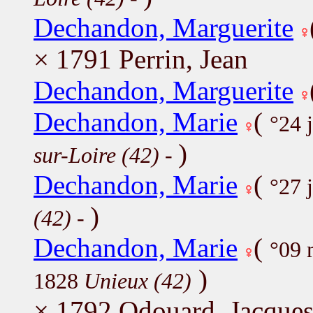
Dechandon, Marguerite
× 1791 Perrin, Jean
Dechandon, Marguerite
Dechandon, Marie
(
°24 
)
sur-Loire (42)
-
Dechandon, Marie
(
°27 
)
(42)
-
Dechandon, Marie
(
°09 
)
1828
Unieux (42)
× 1792 Odouard, Jacque