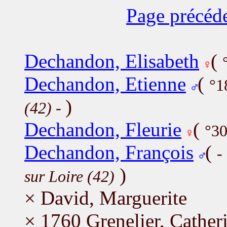
Page précéd
Dechandon, Elisabeth
(
Dechandon, Etienne
(
°1
)
(42)
-
Dechandon, Fleurie
(
°30
Dechandon, François
(
-
)
sur Loire (42)
× David, Marguerite
× 1760 Grenelier, Cather