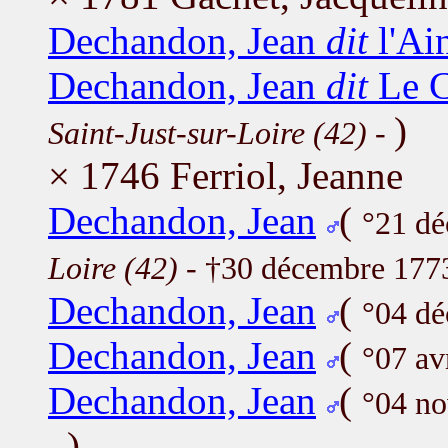
Dechandon, Jean
dit
l'Ai
Dechandon, Jean
dit
Le 
)
Saint-Just-sur-Loire (42)
-
× 1746 Ferriol, Jeanne
Dechandon, Jean
(
°21 d
Loire (42)
- †30 décembre 17
Dechandon, Jean
(
°04 d
Dechandon, Jean
(
°07 av
Dechandon, Jean
(
°04 n
)