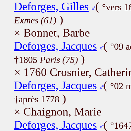
Deforges, Gilles
(
°vers 1
)
Exmes (61)
× Bonnet, Barbe
Deforges, Jacques
(
°09 
)
†1805
Paris (75)
× 1760 Crosnier, Catheri
Deforges, Jacques
(
°02 
)
†après 1778
× Chaignon, Marie
Deforges, Jacques
(
°164