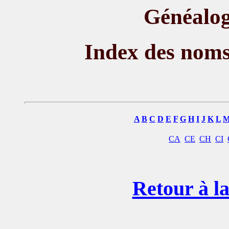
Généalog
Index des nom
A
B
C
D
E
F
G
H
I
J
K
L
CA
CE
CH
CI
Retour à la