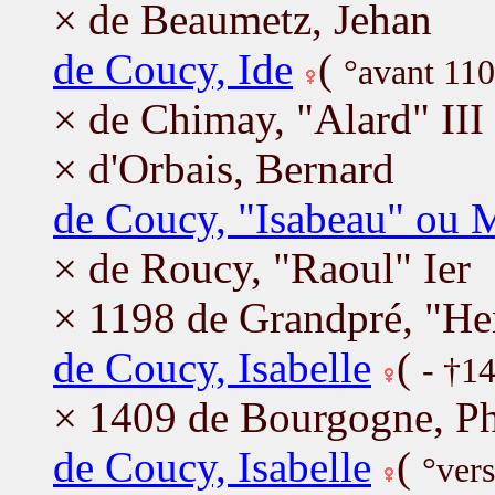
× de Beaumetz, Jehan
de Coucy, Ide
(
°avant 110
× de Chimay, "Alard" III
× d'Orbais, Bernard
de Coucy, "Isabeau" ou 
× de Roucy, "Raoul" Ier
× 1198 de Grandpré, "Hen
de Coucy, Isabelle
(
- †1
× 1409 de Bourgogne, Ph
de Coucy, Isabelle
(
°ver