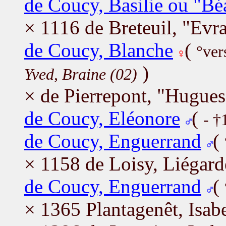
de Coucy, Basilie ou "Bé
× 1116 de Breteuil, "Evra
de Coucy, Blanche
(
°ver
)
Yved, Braine (02)
× de Pierrepont, "Hugues
de Coucy, Eléonore
(
- †
de Coucy, Enguerrand
(
× 1158 de Loisy, Liégard
de Coucy, Enguerrand
(
× 1365 Plantagenêt, Isabe