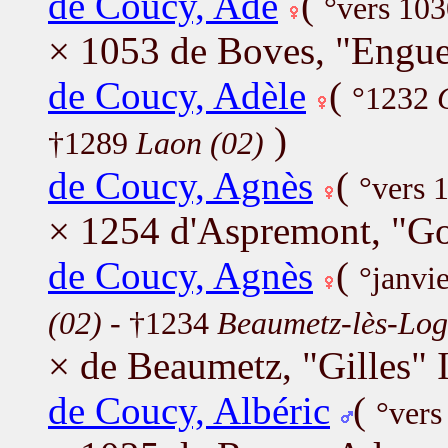
de Coucy, Ade
(
°vers 103
× 1053 de Boves, "Engue
de Coucy, Adèle
(
°1232
)
†1289
Laon (02)
de Coucy, Agnès
(
°vers 
× 1254 d'Aspremont, "Go
de Coucy, Agnès
(
°janvi
(02)
- †1234
Beaumetz-lès-Log
× de Beaumetz, "Gilles" I
de Coucy, Albéric
(
°vers