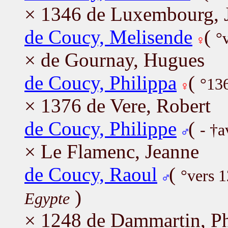
× 1346 de Luxembourg, 
de Coucy, Melisende
(
°
× de Gournay, Hugues
de Coucy, Philippa
(
°13
× 1376 de Vere, Robert
de Coucy, Philippe
(
- †a
× Le Flamenc, Jeanne
de Coucy, Raoul
(
°vers 
)
Egypte
× 1248 de Dammartin, Ph