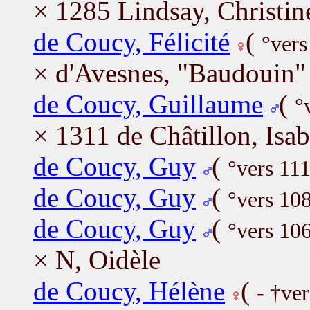
× 1285 Lindsay, Christin
de Coucy, Félicité
(
°vers
× d'Avesnes, "Baudouin" 
de Coucy, Guillaume
(
°
× 1311 de Châtillon, Isa
de Coucy, Guy
(
°vers 111
de Coucy, Guy
(
°vers 10
de Coucy, Guy
(
°vers 10
× N, Oidèle
de Coucy, Hélène
(
- †ve