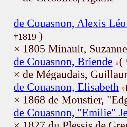
de Couasnon, Alexis Léo
)
†1819
× 1805 Minault, Suzanne
de Couasnon, Briende
(
× de Mégaudais, Guilla
de Couasnon, Elisabeth
× 1868 de Moustier, "Ed
de Couasnon, "Emilie" J
× 1827 du Plessis de Gre