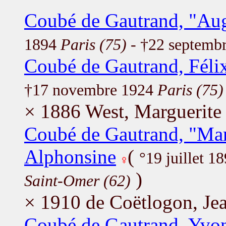
Coubé de Gautrand, "Aug
1894
Paris (75)
- †22 septemb
Coubé de Gautrand, Féli
†17 novembre 1924
Paris (75)
× 1886 West, Marguerite
Coubé de Gautrand, "Mar
Alphonsine
(
°19 juillet 1
)
Saint-Omer (62)
× 1910 de Coëtlogon, Je
Coubé de Gautrand, Yvo