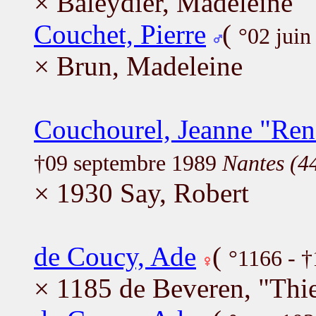
× Baleydier, Madeleine
Couchet, Pierre
(
°02 jui
× Brun, Madeleine
Couchourel, Jeanne "Ren
†09 septembre 1989
Nantes (4
× 1930 Say, Robert
de Coucy, Ade
(
°1166 - 
× 1185 de Beveren, "Thie