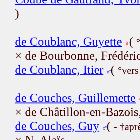
)
de Coublanc, Guyette
(
× de Bourbonne, Frédéri
de Coublanc, Itier
(
°vers
de Couches, Guillemette
× de Châtillon-en-Bazois
de Couches, Guy
(
- †apr
× N, Alaïs