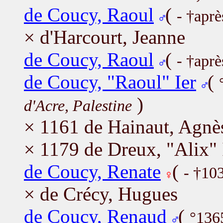
de Coucy, Raoul
(
- †apr
× d'Harcourt, Jeanne
de Coucy, Raoul
(
- †apr
de Coucy, "Raoul" Ier
(
)
d'Acre, Palestine
× 1161 de Hainaut, Agn
× 1179 de Dreux, "Alix" 
de Coucy, Renate
(
- †10
× de Crécy, Hugues
de Coucy, Renaud
(
°136