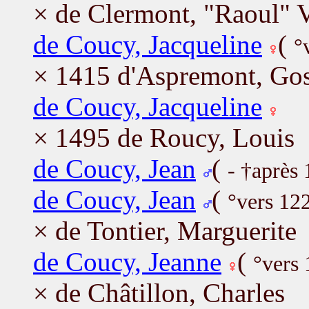
× de Clermont, "Raoul" 
de Coucy, Jacqueline
(
°
× 1415 d'Aspremont, Gos
de Coucy, Jacqueline
× 1495 de Roucy, Louis
de Coucy, Jean
(
- †après
de Coucy, Jean
(
°vers 12
× de Tontier, Marguerite
de Coucy, Jeanne
(
°vers
× de Châtillon, Charles