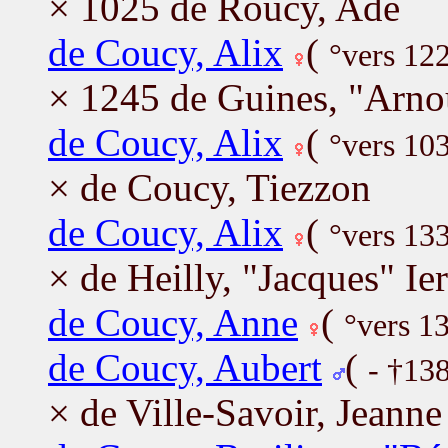
× 1025 de Roucy, Ade
de Coucy, Alix
(
°vers 12
× 1245 de Guines, "Arnou
de Coucy, Alix
(
°vers 10
× de Coucy, Tiezzon
de Coucy, Alix
(
°vers 13
× de Heilly, "Jacques" Ier
de Coucy, Anne
(
°vers 1
de Coucy, Aubert
(
- †13
× de Ville-Savoir, Jeanne