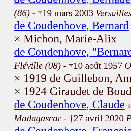
(86)
- †19 mars 2003
Versaille
de Coudenhove, Bernard
× Michon, Marie-Alix
de Coudenhove, "Bernard
Fléville (08)
- †10 août 1957
O
× 1919 de Guillebon, An
× 1924 Giraudet de Boud
de Coudenhove, Claude
Madagascar
- †27 avril 2020
P
de Coudenhove, Françoi