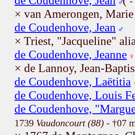
de Coudenhove, Jean
(
-
× van Amerongen, Marie
de Coudenhove, Jean
× Triest, "Jacqueline" ali
de Coudenhove, Jeanne
× de Lannoy, Jean-Baptis
de Coudenhove, Laëtitia
de Coudenhove, Louis F
de Coudenhove, "Marguer
1739
Vaudoncourt (88)
- †07 