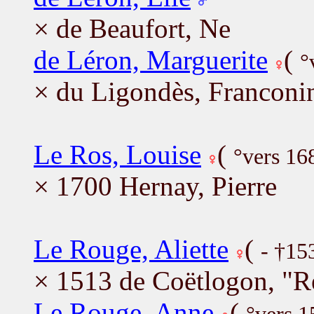
× de Beaufort, Ne
de Léron, Marguerite
(
°
× du Ligondès, Franconi
Le Ros, Louise
(
°vers 16
× 1700 Hernay, Pierre
Le Rouge, Aliette
(
- †15
× 1513 de Coëtlogon, "R
Le Rouge, Anne
(