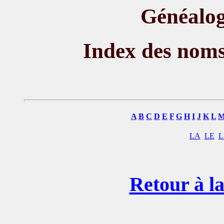
Généalog
Index des nom
A
B
C
D
E
F
G
H
I
J
K
L
LA
LE
L
Retour à la