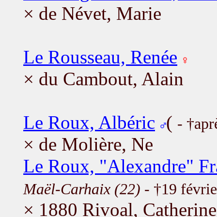
× de Névet, Marie
Le Rousseau, Renée
× du Cambout, Alain
Le Roux, Albéric
(
- †apr
× de Molière, Ne
Le Roux, "Alexandre" Fr
Maël-Carhaix (22)
- †19 févri
× 1880 Rivoal, Catherine