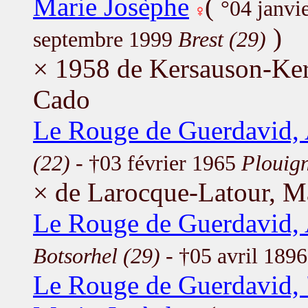
Marie Josèphe
(
°04 janvi
)
septembre 1999
Brest (29)
× 1958 de Kersauson-Ker
Cado
Le Rouge de Guerdavid,
(22)
- †03 février 1965
Plouig
× de Larocque-Latour, M
Le Rouge de Guerdavid,
Botsorhel (29)
- †05 avril 189
Le Rouge de Guerdavid, 