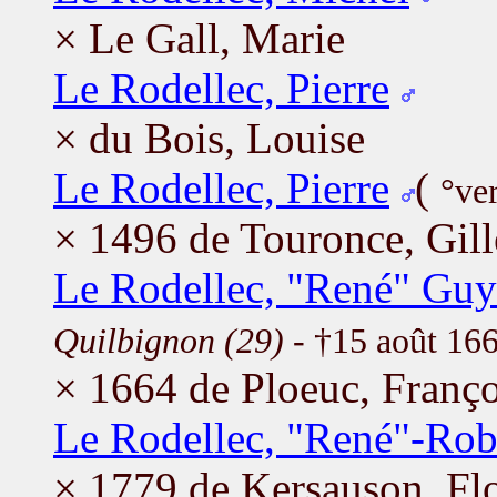
× Le Gall, Marie
Le Rodellec, Pierre
× du Bois, Louise
Le Rodellec, Pierre
(
°ve
× 1496 de Touronce, Gill
Le Rodellec, "René" Guy
Quilbignon (29)
- †15 août 16
× 1664 de Ploeuc, Franço
Le Rodellec, "René"-Rob
× 1779 de Kersauson, Flo