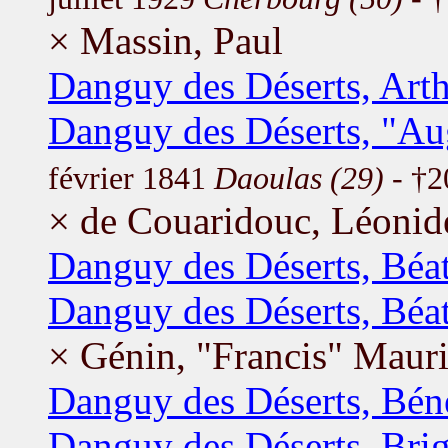
× Massin, Paul
Danguy des Déserts, Art
Danguy des Déserts, "Au
février 1841
Daoulas (29)
- †2
× de Couaridouc, Léonid
Danguy des Déserts, Béat
Danguy des Déserts, Béat
× Génin, "Francis" Maur
Danguy des Déserts, Bén
Danguy des Déserts, Brig