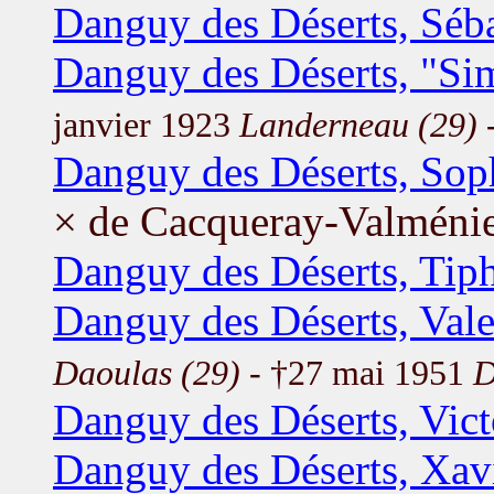
Danguy des Déserts, Séba
Danguy des Déserts, "Si
janvier 1923
Landerneau (29)
-
Danguy des Déserts, Sop
× de Cacqueray-Valméni
Danguy des Déserts, Tip
Danguy des Déserts, Vale
Daoulas (29)
- †27 mai 1951
D
Danguy des Déserts, Vict
Danguy des Déserts, Xav