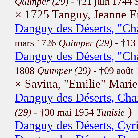
Quimper (29)
- †21 juin 1744
× 1725 Tanguy, Jeanne Et
Danguy des Déserts, "Cha
mars 1726
Quimper (29)
- †13
Danguy des Déserts, "Cha
1808
Quimper (29)
- †09 août
× Savina, "Emilie" Marie
Danguy des Déserts, Cha
)
(29)
- †30 mai 1954
Tunisie
Danguy des Déserts, Cyri