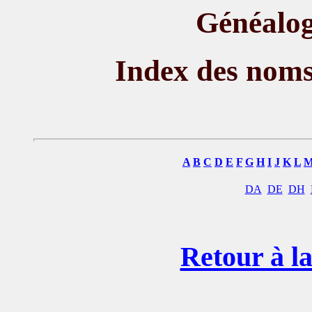
Généalog
Index des nom
A
B
C
D
E
F
G
H
I
J
K
L
DA
DE
DH
Retour à la