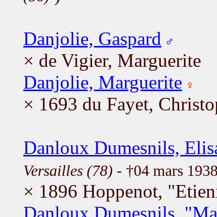
Danjolie, Gaspard
× de Vigier, Marguerite
Danjolie, Marguerite
× 1693 du Fayet, Christ
Danloux Dumesnils, Elis
Versailles (78)
- †04 mars 193
× 1896 Hoppenot, "Etien
Danloux Dumesnils, "Mar