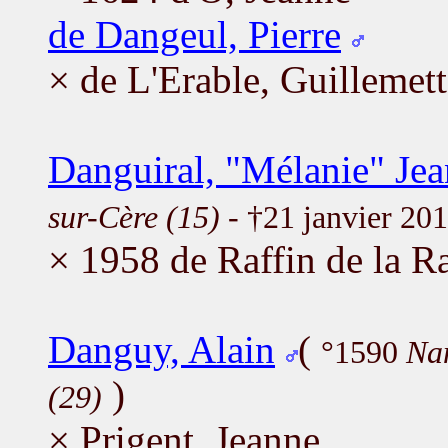
de Dangeul, Pierre
× de L'Erable, Guillemett
Danguiral, "Mélanie" Je
sur-Cère (15)
- †21 janvier 20
× 1958 de Raffin de la Ra
Danguy, Alain
(
°1590
Nan
)
(29)
× Prigent, Jeanne