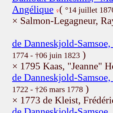
Angélique
(
°14 juillet 18
× Salmon-Legagneur, R
de Danneskjold-Samsoe, 
)
1774 - †06 juin 1823
× 1795 Kaas, "Jeanne" He
de Danneskjold-Samsoe, 
)
1722 - †26 mars 1778
× 1773 de Kleist, Frédér
de Danneskjold-Samsoe, 