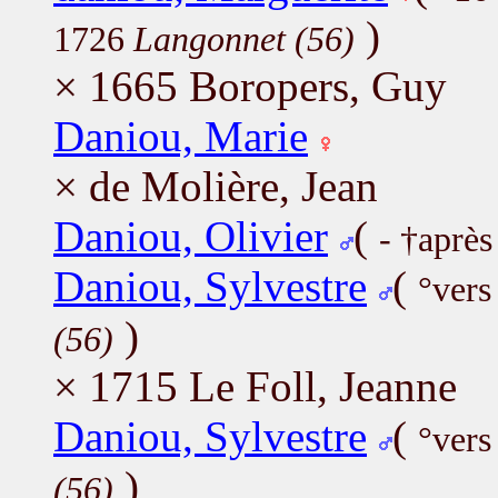
)
1726
Langonnet (56)
× 1665 Boropers, Guy
Daniou, Marie
× de Molière, Jean
Daniou, Olivier
(
- †après
Daniou, Sylvestre
(
°vers
)
(56)
× 1715 Le Foll, Jeanne
Daniou, Sylvestre
(
°vers
)
(56)