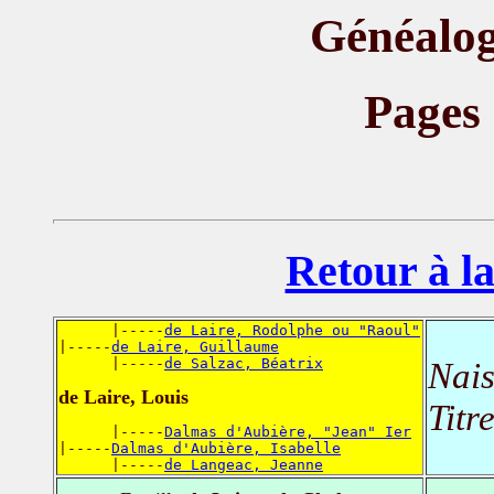
Généalog
Pages
Retour à la
      |-----
de Laire, Rodolphe ou "Raoul"
|-----
de Laire, Guillaume
      |-----
de Salzac, Béatrix
Nais
de Laire, Louis
Titr
      |-----
Dalmas d'Aubière, "Jean" Ier
|-----
Dalmas d'Aubière, Isabelle
      |-----
de Langeac, Jeanne