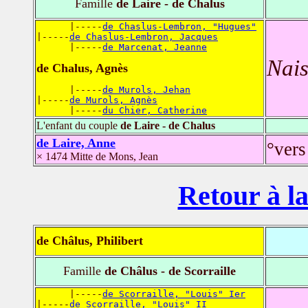
Famille
de Laire - de Chalus
      |-----
de Chaslus-Lembron, "Hugues"
|-----
de Chaslus-Lembron, Jacques
      |-----
de Marcenat, Jeanne
Nais
de Chalus, Agnès
      |-----
de Murols, Jehan
|-----
de Murols, Agnès
      |-----
du Chier, Catherine
L'enfant du couple
de Laire - de Chalus
de Laire, Anne
°vers
× 1474 Mitte de Mons, Jean
Retour à la
de Châlus, Philibert
Famille
de Châlus - de Scorraille
      |-----
de Scorraille, "Louis" Ier
|-----
de Scorraille, "Louis" II