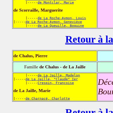
      |-----
de Montclar, Marie
de Scorraille, Marguerite
      |-----
de La Roche-Aymon, Louis
|-----
de La Roche-Aymon, Geneviève
      |-----
de La Queuille, Boquine
Retour à la
de Chalus, Pierre
Famille
de Chalus - de La Jaille
      |-----
de La Jaille, Madelon
|-----
de La Jaille, "Claude" Ier
Déc
      |-----
Crespin, Francoise
Bour
de La Jaille, Marie
|-----
de Charnacé, Charlotte
Retour à la