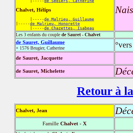
      |-----
de Sédiers, Catherine
Nais
Chalvet, Hélips
      |-----
de Malrieu, Guillaume
|-----
de Malrieu, Honorette
      |-----
de Chazettes, Isabeau
Les 3 enfants du couple
de Sauret - Chalvet
de Sauret, Guillaume
°vers
× 1576 Brugier, Catherine
de Sauret, Jacquette
Déc
de Sauret, Michelette
Retour à la
Déc
Chalvet, Jean
Famille
Chalvet - X