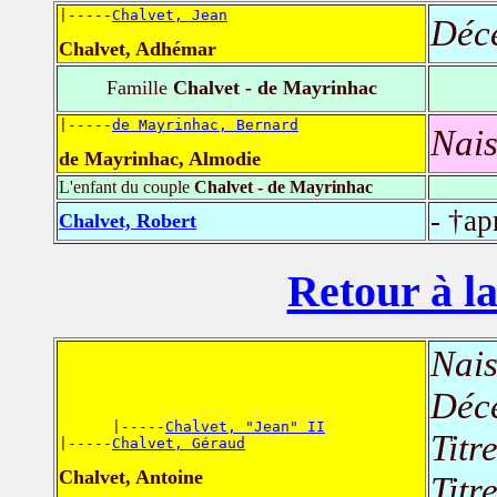
|-----
Chalvet, Jean
Déc
Chalvet, Adhémar
Famille
Chalvet - de Mayrinhac
|-----
de Mayrinhac, Bernard
Nais
de Mayrinhac, Almodie
L'enfant du couple
Chalvet - de Mayrinhac
- †ap
Chalvet, Robert
Retour à la
Nais
Déc
      |-----
Chalvet, "Jean" II
Titr
|-----
Chalvet, Géraud
Chalvet, Antoine
Titr