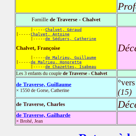
Prof
Famille
de Traverse - Chalvet
      |-----
Chalvet, Géraud
|-----
Chalvet, Antoine
      |-----
de Sédiers, Catherine
Déc
Chalvet, Françoise
      |-----
de Malrieu, Guillaume
|-----
de Malrieu, Honorette
      |-----
de Chazettes, Isabeau
Les 3 enfants du couple
de Traverse - Chalvet
°vers
de Traverse, Guillaume
(15)
× 1550 de Gorse, Catherine
Déc
de Traverse, Charles
de Traverse, Gailharde
× Brohé, Jean