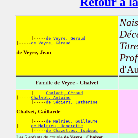
Retour à la
Nais
Déc
      |-----
de Veyre, Géraud
Titr
|-----
de Veyre, Géraud
de Veyre, Jean
Prof
d'Au
Famille
de Veyre - Chalvet
      |-----
Chalvet, Géraud
|-----
Chalvet, Antoine
      |-----
de Sédiers, Catherine
Chalvet, Gaillarde
      |-----
de Malrieu, Guillaume
|-----
de Malrieu, Honorette
      |-----
de Chazettes, Isabeau
Les 5 enfants du couple
de Veyre - Chalvet