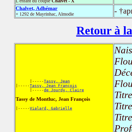
L'enfant du couple
Chalvet - X
Chalvet, Adhémar
- †ap
× 1292 de Mayrinhac, Almodie
Retour à la
Nais
Flou
Déc
Flou
      |-----
Tassy, Jean
|-----
Tassy, Jean François
      |-----
de Jourdy, Claire
Titr
Tassy de Montluc, Jean François
Titr
|-----
Vialard, Gabrielle
Titr
Prof