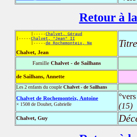
Retour à la
      |-----
Chalvet, Géraud
|-----
Chalvet, "Jean" II
Titr
      |-----
de Rochemonteix, Ne
Chalvet, Jean
Famille
Chalvet - de Sailhans
de Sailhans, Annette
Les 2 enfants du couple
Chalvet - de Sailhans
°vers
Chalvet de Rochemonteix, Antoine
(15)
× 1508 de Douhet, Gabrielle
Déc
Chalvet, Guy