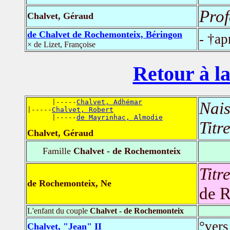
Prof
Chalvet, Géraud
de Chalvet de Rochemonteix, Béringon
- †a
× de Lizet, Françoise
Retour à la
      |-----
Chalvet, Adhémar
Nais
|-----
Chalvet, Robert
      |-----
de Mayrinhac, Almodie
Titr
Chalvet, Géraud
Famille
Chalvet - de Rochemonteix
Titr
de Rochemonteix, Ne
de 
L'enfant du couple
Chalvet - de Rochemonteix
°vers
Chalvet, "Jean" II