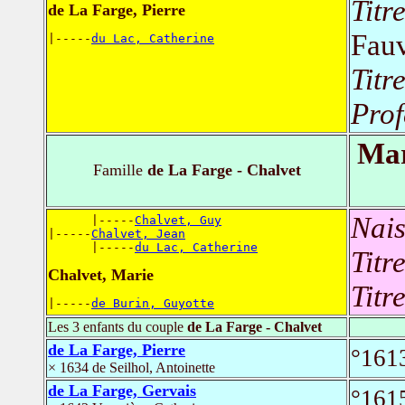
Titr
de La Farge, Pierre
Fauv
|-----
du Lac, Catherine
Titr
Prof
Mar
Famille
de La Farge - Chalvet
Nais
      |-----
Chalvet, Guy
|-----
Chalvet, Jean
      |-----
du Lac, Catherine
Titr
Chalvet, Marie
Titr
|-----
de Burin, Guyotte
Les 3 enfants du couple
de La Farge - Chalvet
de La Farge, Pierre
°1613
× 1634 de Seilhol, Antoinette
de La Farge, Gervais
°1615