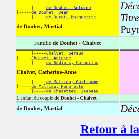
Déc
      |-----
de Douhet, Antoine
|-----
de Douhet, Jean
Titr
      |-----
de Durat, Marguerite
de Douhet, Martial
Puy
Famille
de Douhet - Chalvet
      |-----
Chalvet, Géraud
|-----
Chalvet, Antoine
      |-----
de Sédiers, Catherine
Chalvet, Catherine-Anne
      |-----
de Malrieu, Guillaume
|-----
de Malrieu, Honorette
      |-----
de Chazettes, Isabeau
L'enfant du couple
de Douhet - Chalvet
Déc
de Douhet, Martial
Retour à la