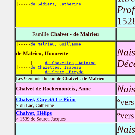
|-----
de Sédiers, Catherine
Prof
152
Famille
Chalvet - de Malrieu
|-----
de Malrieu, Guillaume
Nais
de Malrieu, Honorette
Déc
      |-----
de Chazettes, Antoine
|-----
de Chazettes, Isabeau
      |-----
de Serre, Breyde
Les 9 enfants du couple
Chalvet - de Malrieu
Nais
Chalvet de Rochemonteix, Anne
Chalvet, Guy
dit
Le Pitiot
°vers
× du Lac, Catherine
Chalvet, Hélips
°vers
× 1539 de Sauret, Jacques
Nais