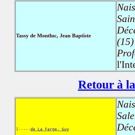
Nais
Sain
Déc
Tassy de Montluc, Jean Baptiste
(15)
Prof
l'In
Retour à la
Nais
Sale
Déc
|-----
de La Farge, Guy