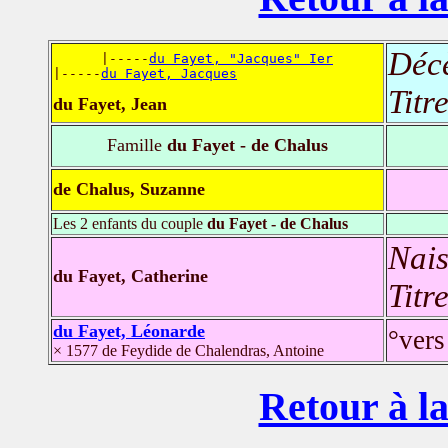
Déc
      |-----
du Fayet, "Jacques" Ier
|-----
du Fayet, Jacques
Titr
du Fayet, Jean
Famille
du Fayet - de Chalus
de Chalus, Suzanne
Les 2 enfants du couple
du Fayet - de Chalus
Nais
du Fayet, Catherine
Titr
du Fayet, Léonarde
°vers
× 1577 de Feydide de Chalendras, Antoine
Retour à la