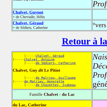
Prof
Chalvet, Guynot
× de Chevialle, Hélix
Chalvet, Géraud
°vers
× de Sédiers, Catherine
Retour à la
Nais
      |-----
Chalvet, Géraud
|-----
Chalvet, Antoine
      |-----
de Sédiers, Catherine
Déc
Chalvet, Guy
dit
Le Pitiot
Prof
      |-----
de Malrieu, Guillaume
|-----
de Malrieu, Honorette
géné
      |-----
de Chazettes, Isabeau
Famille
Chalvet - du Lac
du Lac, Catherine