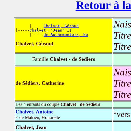
Retour à la
Nais
      |-----
Chalvet, Géraud
|-----
Chalvet, "Jean" II
Titr
      |-----
de Rochemonteix, Ne
Chalvet, Géraud
Titr
Famille
Chalvet - de Sédiers
Nais
Titr
de Sédiers, Catherine
Titr
Les 4 enfants du couple
Chalvet - de Sédiers
Chalvet, Antoine
°vers
× de Malrieu, Honorette
Chalvet, Jean