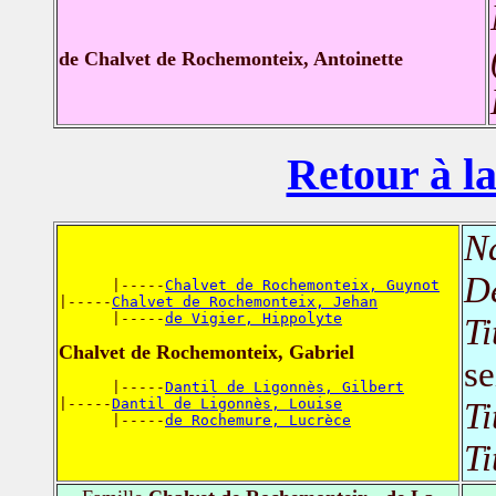
de Chalvet de Rochemonteix, Antoinette
Retour à la
N
D
      |-----
Chalvet de Rochemonteix, Guynot
|-----
Chalvet de Rochemonteix, Jehan
      |-----
de Vigier, Hippolyte
Ti
Chalvet de Rochemonteix, Gabriel
se
      |-----
Dantil de Ligonnès, Gilbert
|-----
Dantil de Ligonnès, Louise
Ti
      |-----
de Rochemure, Lucrèce
Ti