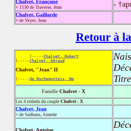
Chalvet, Françoise
- †ap
× 1530 de Traverse, Jean
Chalvet, Gaillarde
× de Veyre, Jean
Retour à la
Nais
      |-----
Chalvet, Robert
|-----
Chalvet, Géraud
Déc
Chalvet, "Jean" II
Titr
|-----
de Rochemonteix, Ne
Famille
Chalvet - X
Les 4 enfants du couple
Chalvet - X
Chalvet, Jean
× de Sailhans, Annette
Déc
Chalvet, Antoine