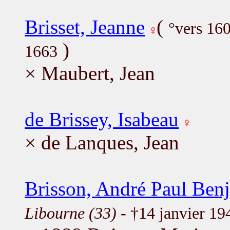
Brisset, Jeanne
(
°vers 16
)
1663
× Maubert, Jean
de Brissey, Isabeau
× de Lanques, Jean
Brisson, André Paul Ben
Libourne (33)
- †14 janvier 1