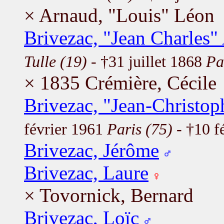
× Arnaud, "Louis" Léon
Brivezac, "Jean Charles"
Tulle (19)
- †31 juillet 1868
Pa
× 1835 Crémière, Cécile
Brivezac, "Jean-Christo
février 1961
Paris (75)
- †10 f
Brivezac, Jérôme
Brivezac, Laure
× Tovornick, Bernard
Brivezac, Loïc