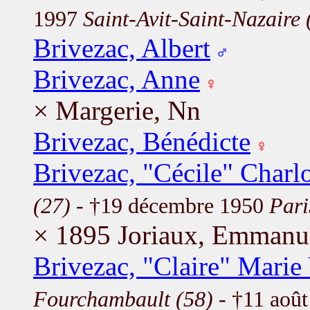
1997
Saint-Avit-Saint-Nazaire 
Brivezac, Albert
Brivezac, Anne
× Margerie, Nn
Brivezac, Bénédicte
Brivezac, "Cécile" Charlo
(27)
- †19 décembre 1950
Pari
× 1895 Joriaux, Emmanu
Brivezac, "Claire" Mari
Fourchambault (58)
- †11 aoû