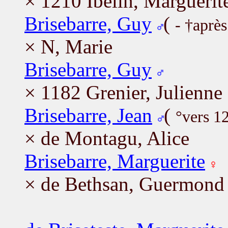
× 1210 Ibelin, Marguerit
Brisebarre, Guy
(
- †après
× N, Marie
Brisebarre, Guy
× 1182 Grenier, Julienne
Brisebarre, Jean
(
°vers 1
× de Montagu, Alice
Brisebarre, Marguerite
× de Bethsan, Guermond