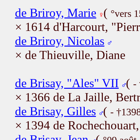
de Briroy, Marie
(
°vers 
× 1614 d'Harcourt, "Pierr
de Briroy, Nicolas
× de Thieuville, Diane
de Brisay, "Ales" VII
(
-
× 1366 de La Jaille, Bert
de Brisay, Gilles
(
- †139
× 1394 de Rochechouart,
de Brisay, Jean
(