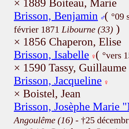
× 1889 Boiteau, Marie
Brisson, Benjamin
(
°09 
)
février 1871
Libourne (33)
× 1856 Chaperon, Elise
Brisson, Isabelle
(
°vers 
× 1590 Tassy, Guillaum
Brisson, Jacqueline
× Boistel, Jean
Brisson, Josèphe Marie 
Angoulême (16)
- †25 décemb