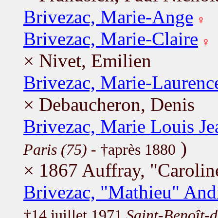
Brivezac, Marie-Ange
Brivezac, Marie-Claire
× Nivet, Emilien
Brivezac, Marie-Laurenc
× Debaucheron, Denis
Brivezac, Marie Louis J
)
Paris (75)
- †après 1880
× 1867 Auffray, "Carolin
Brivezac, "Mathieu" And
†14 juillet 1971
Saint-Benoît-d