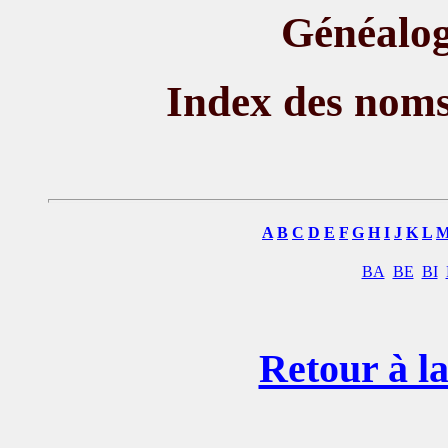
Généalog
Index des nom
A
B
C
D
E
F
G
H
I
J
K
L
BA
BE
BI
Retour à la