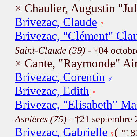
× Chaulier, Augustin "Jul
Brivezac, Claude
Brivezac, "Clément" Cla
Saint-Claude (39)
- †04 octob
× Cante, "Raymonde" A
Brivezac, Corentin
Brivezac, Edith
Brivezac, "Elisabeth" Ma
Asnières (75)
- †21 septembre
Brivezac, Gabrielle
(
°18