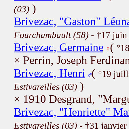
)
(03)
Brivezac, "Gaston" Léon
Fourchambault (58)
- †17 jui
Brivezac, Germaine
(
°18
× Perrin, Joseph Ferdina
Brivezac, Henri
(
°19 juil
)
Estivareilles (03)
× 1910 Desgrand, "Marg
Brivezac, "Henriette" Ma
Estivareilles (03)
- †31 janvie