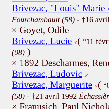
Brivezac, "Louis" Marie
Fourchambault (58)
- †16 avri
× Goyet, Odile
Brivezac, Lucie
(
°11 fév
)
(08)
× 1892 Descharmes, Ren
Brivezac, Ludovic
Brivezac, Marguerite
(
°
(58)
- †21 avril 1992
Échassièr
× Franusich, Paul Nichol