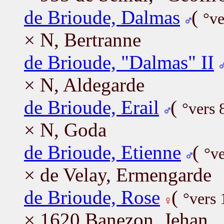
de Brioude, Dalmas
(
°ve
× N, Bertranne
de Brioude, "Dalmas" II
× N, Aldegarde
de Brioude, Erail
(
°vers 
× N, Goda
de Brioude, Etienne
(
°ve
× de Velay, Ermengarde
de Brioude, Rose
(
°vers
× 1620 Banezon, Jehan