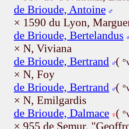
de Brioude, Antoine
× 1590 du Lyon, Marguer
de Brioude, Bertelandus
× N, Viviana
de Brioude, Bertrand
(
°
× N, Foy
de Brioude, Bertrand
(
°
× N, Emilgardis
de Brioude, Dalmace
(
°
× 955 de Semur, "Geoffr