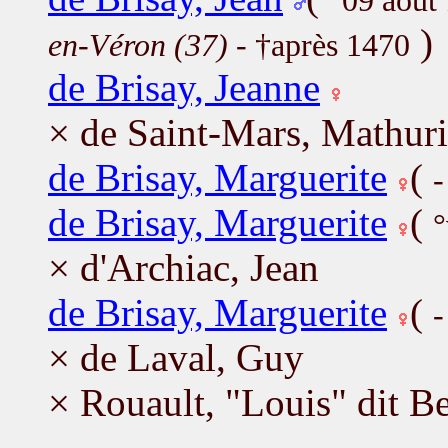
°09 août
)
en-Véron (37)
- †après 1470
de Brisay, Jeanne
× de Saint-Mars, Mathur
de Brisay, Marguerite
(
-
de Brisay, Marguerite
(
°
× d'Archiac, Jean
de Brisay, Marguerite
(
-
× de Laval, Guy
× Rouault, "Louis" dit Be