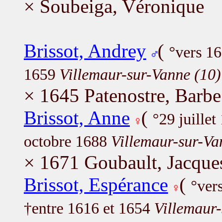
× Soubeiga, Véronique
Brissot, Andrey
(
°vers 1
1659
Villemaur-sur-Vanne (10)
× 1645 Patenostre, Barbe
Brissot, Anne
(
°29 juille
octobre 1688
Villemaur-sur-Va
× 1671 Goubault, Jacque
Brissot, Espérance
(
°ver
†entre 1616 et 1654
Villemaur-