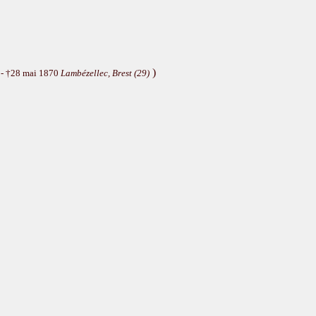
)
- †28 mai 1870
Lambézellec, Brest (29)