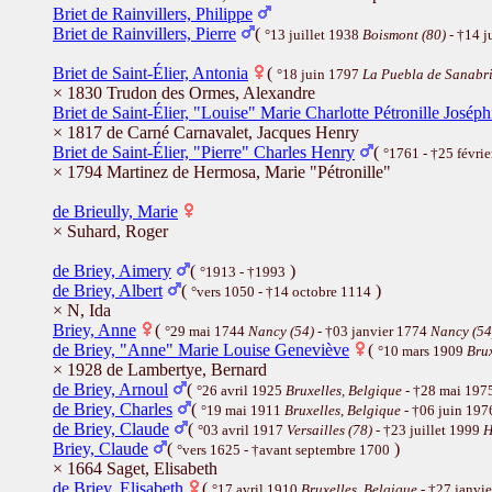
Briet de Rainvillers, Philippe
Briet de Rainvillers, Pierre
(
°13 juillet 1938
Boismont (80)
- †14 j
Briet de Saint-Élier, Antonia
(
°18 juin 1797
La Puebla de Sanabr
× 1830 Trudon des Ormes, Alexandre
Briet de Saint-Élier, "Louise" Marie Charlotte Pétronille Josép
× 1817 de Carné Carnavalet, Jacques Henry
Briet de Saint-Élier, "Pierre" Charles Henry
(
°1761 - †25 févri
× 1794 Martinez de Hermosa, Marie "Pétronille"
de Brieully, Marie
× Suhard, Roger
de Briey, Aimery
(
)
°1913 - †1993
de Briey, Albert
(
)
°vers 1050 - †14 octobre 1114
× N, Ida
Briey, Anne
(
°29 mai 1744
Nancy (54)
- †03 janvier 1774
Nancy (54
de Briey, "Anne" Marie Louise Geneviève
(
°10 mars 1909
Brux
× 1928 de Lambertye, Bernard
de Briey, Arnoul
(
°26 avril 1925
Bruxelles, Belgique
- †28 mai 197
de Briey, Charles
(
°19 mai 1911
Bruxelles, Belgique
- †06 juin 19
de Briey, Claude
(
°03 avril 1917
Versailles (78)
- †23 juillet 1999
H
Briey, Claude
(
)
°vers 1625 - †avant septembre 1700
× 1664 Saget, Elisabeth
de Briey, Elisabeth
(
°17 avril 1910
Bruxelles, Belgique
- †27 janvi