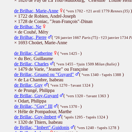
× 1820 de Fay de La Tour-Maubourg, "Célestine" Louise Henri
de Brilhac, Marie-Anne
(
)
°vers 1702 - †21 avril 1779
Rennes (35)
× 1722 de Robien, André-Joseph
× 1728 de Coniac, "Jean-François"-Dinan
de Brilhac, Ne
× de Couhé, Méry
de Brilhac, Pierre
(
°26 janvier 1667
Paris (75)
- †23 janvier 1734
P
× 1693 Choüet, Marie-Anne
de Brillac, Catherine
(
)
°vers 1425 -
× du Bec, Guillaume
de Brillac, Charles
(
)
°vers 1455 - †juin 1509
Milan (Italie)
× 1479 de Varie, "Jeanne" ou Françoise
de Brillac, Gruand ou "Guyard"
(
)
°vers 1340 - †après 1388
× de La Chambre, Isabeau
de Brillac, Guy
(
)
°vers 1270 - †avant 1324
× de Prungé, Philippa
de Brillac, Guy-Guyard
(
)
°vers 1320 - †avant 1363
× Odart, Philippa
de Brillac, "Guy" III
(
)
°vers 1370 -
× Hélie de Pompadour, Marthe
de Brillac, Guy-Imbert
(
)
°après 1295 - †après 1324
× 1320 de Thiers, Isabeau
de Brillac, "Imbert"-Guidonis
(
)
°vers 1240 - †après 1278