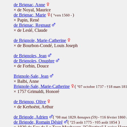
de Brignac, Anne
× de Noyal, Maurice
de Brignac, Marie
(
)
°vers 1560 -
× Papin, René
de Brignac, Regnaut
× de Leslé, Claude
de Brignole, Marie-Catherine
× de Bourbon-Condé, Louis Joseph
de Brignoles, Jean
de Brignoles, Onuphre
× de Forbin, Douce
Brignole-Sale, Jean
× Balbi, Anne
Brignole-Sale, Marie-Catherine
(
°07 octobre 1737 - †18 mars 18
× 1757 Grimaldi, Honoré
de Brignou, Olive
× de Kerhoënt, Arthur
de Brigode, Adrien
(
°08 mai 1829
Annapes (59)
- †16 février 1860
de Brigode, Romain Désiré
(
)
°25 août 1775 - †05 août 1854