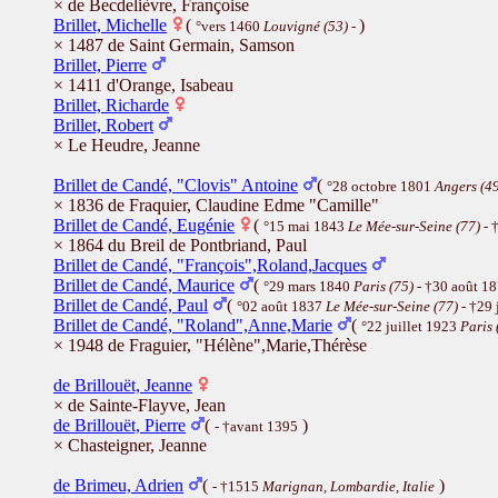
× de Becdelièvre, Françoise
Brillet, Michelle
(
)
°vers 1460
Louvigné (53)
-
× 1487 de Saint Germain, Samson
Brillet, Pierre
× 1411 d'Orange, Isabeau
Brillet, Richarde
Brillet, Robert
× Le Heudre, Jeanne
Brillet de Candé, "Clovis" Antoine
(
°28 octobre 1801
Angers (4
× 1836 de Fraquier, Claudine Edme "Camille"
Brillet de Candé, Eugénie
(
°15 mai 1843
Le Mée-sur-Seine (77)
- 
× 1864 du Breil de Pontbriand, Paul
Brillet de Candé, "François",Roland,Jacques
Brillet de Candé, Maurice
(
°29 mars 1840
Paris (75)
- †30 août 1
Brillet de Candé, Paul
(
°02 août 1837
Le Mée-sur-Seine (77)
- †29 
Brillet de Candé, "Roland",Anne,Marie
(
°22 juillet 1923
Paris 
× 1948 de Fraguier, "Hélène",Marie,Thérèse
de Brillouët, Jeanne
× de Sainte-Flayve, Jean
de Brillouët, Pierre
(
)
- †avant 1395
× Chasteigner, Jeanne
de Brimeu, Adrien
(
)
- †1515
Marignan, Lombardie, Italie