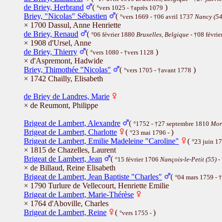
de Briey, Herbrand
(
)
°vers 1025 - †après 1079
Briey, "Nicolas" Sébastien
(
°vers 1669 - †06 avril 1737
Nancy (54
× 1700 Dassul, Anne Henriette
de Briey, Renaud
(
°06 février 1880
Bruxelles, Belgique
- †08 févri
× 1908 d'Ursel, Anne
de Briey, Thierry
(
)
°vers 1080 - †vers 1128
× d'Aspremont, Hadwide
Briey, Thimothée "Nicolas"
(
)
°vers 1705 - †avant 1778
× 1742 Chailly, Elisabeth
de Briey de Landres, Marie
× de Reumont, Philippe
Brigeat de Lambert, Alexandre
(
°1752 - †27 septembre 1810
Mor
Brigeat de Lambert, Charlotte
(
)
°23 mai 1796 -
Brigeat de Lambert, Emilie Madeleine "Caroline"
(
°23 juin 1
× 1815 de Chazelles, Laurent
Brigeat de Lambert, Jean
(
°15 février 1706
Nançois-le-Petit (55)
-
× de Billaud, Reine Elisabeth
Brigeat de Lambert, Jean Baptiste "Charles"
(
°04 mars 1759 - 
× 1790 Turlure de Vellecourt, Henriette Emilie
Brigeat de Lambert, Marie-Thérèse
× 1764 d'Aboville, Charles
Brigeat de Lambert, Reine
(
)
°vers 1755 -