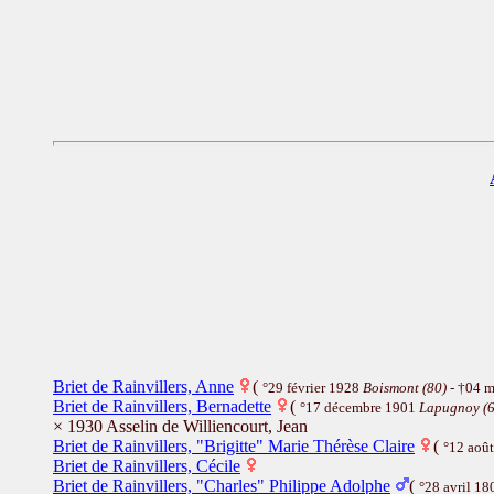
Briet de Rainvillers, Anne
(
°29 février 1928
Boismont (80)
- †04 
Briet de Rainvillers, Bernadette
(
°17 décembre 1901
Lapugnoy (6
× 1930 Asselin de Williencourt, Jean
Briet de Rainvillers, "Brigitte" Marie Thérèse Claire
(
°12 aoû
Briet de Rainvillers, Cécile
Briet de Rainvillers, "Charles" Philippe Adolphe
(
°28 avril 1