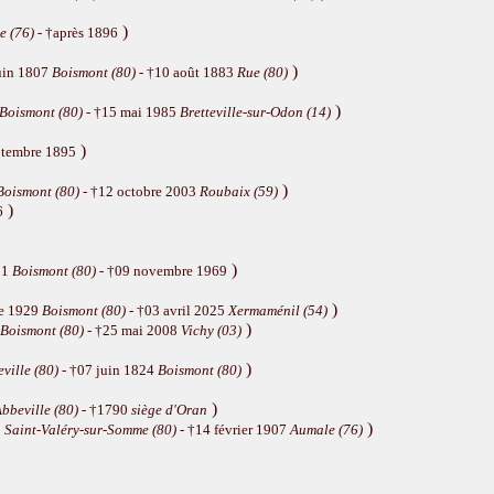
)
e (76)
- †après 1896
)
uin 1807
Boismont (80)
- †10 août 1883
Rue (80)
)
Boismont (80)
- †15 mai 1985
Bretteville-sur-Odon (14)
)
ptembre 1895
)
Boismont (80)
- †12 octobre 2003
Roubaix (59)
)
6
)
31
Boismont (80)
- †09 novembre 1969
)
re 1929
Boismont (80)
- †03 avril 2025
Xermaménil (54)
)
Boismont (80)
- †25 mai 2008
Vichy (03)
)
ville (80)
- †07 juin 1824
Boismont (80)
)
bbeville (80)
- †1790
siège d'Oran
)
8
Saint-Valéry-sur-Somme (80)
- †14 février 1907
Aumale (76)