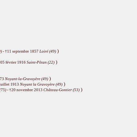
)
9)
- †11 septembre 1857
Loiré (49)
)
†05 février 1916
Saint-Pôtan (22)
)
873
Noyant-la-Gravoyère (49)
)
juillet 1913
Noyant la Gravoyère (49)
)
(75)
- †20 novembre 2013
Château-Gontier (53)