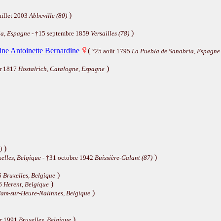
)
uillet 2003
Abbeville (80)
)
ia, Espagne
- †15 septembre 1859
Versailles (78)
hine Antoinette Bernardine
(
°25 août 1795
La Puebla de Sanabria, Espagne
)
er 1817
Hostalrich, Catalogne, Espagne
)
)
)
elles, Belgique
- †31 octobre 1942
Buissière-Galant (87)
)
5
Bruxelles, Belgique
)
76
Herent, Belgique
)
am-sur-Heure-Nalinnes, Belgique
)
er 1991
Bruxelles, Belgique