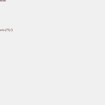
ette
)
aris (75)