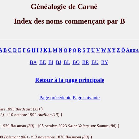
Généalogie de Carné
Index des noms commençant par B
A
B
C
D
E
F
G
H
I
J
K
L
M
N
O
P
Q
R
S
T
U
V
W
X
Y
Z
Ö
Autre
BA
BE
BI
BJ
BL
BO
BR
BU
BY
Retour à la page principale
Page précédente
Page suivante
)
mars 1993
Bordeaux (33)
)
2)
- †10 octobre 1992
Aurillac (15)
)
t 1939
Boismont (80)
- †05 octobre 2023
Saint-Valery-sur-Somme (80)
)
809
Boismont (80)
- †13 novembre 1870
Boismont (80)