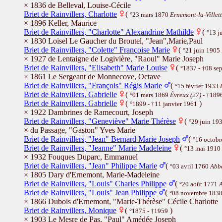
× 1836 de Belleval, Louise-Cécile
Briet de Rainvillers, Charlotte
(
°23 mars 1870
Ernemont-la-Villett
× 1896 Keller, Maurice
Briet de Rainvillers, "Charlotte" Alexandrine Mathilde
(
°13 j
× 1830 Loisel Le Gaucher du Broutel, "Jean",Marie,Paul
Briet de Rainvillers, "Colette" Françoise Marie
(
°21 juin 1905
× 1927 de Lentaigne de Logivière, "Raoul" Marie Joseph
Briet de Rainvillers, "Elisabeth" Marie Louise
(
°1837 - †08 se
× 1861 Le Sergeant de Monnecove, Octave
Briet de Rainvillers, "François" Régis Marie
(
°15 février 1933
Briet de Rainvillers, Gabrielle
(
°01 mars 1869
Évreux (27)
- †189
Briet de Rainvillers, Gabrielle
(
)
°1899 - †11 janvier 1961
× 1922 Dambrines de Ramecourt, Joseph
Briet de Rainvillers, "Geneviève" Marie Thérèse
(
°29 juin 19
× du Passage, "Gaston" Yves Marie
Briet de Rainvillers, "Jean" Bernard Marie Joseph
(
°16 octob
Briet de Rainvillers, "Jeanne" Marie Madeleine
(
°13 mai 1910
× 1932 Fouques Duparc, Emmanuel
Briet de Rainvillers, "Jean" Philippe Marie
(
°03 avril 1760
Abbe
× 1805 Dary d'Ernemont, Marie-Madeleine
Briet de Rainvillers, "Louis" Charles Philippe
(
°20 août 1771
A
Briet de Rainvillers, "Louis" Jean Philippe
(
°08 novembre 183
× 1866 Dubois d'Ernemont, "Marie-Thérèse" Cécile Charlotte
Briet de Rainvillers, Monique
(
)
°1875 - †1959
× 1903 Le Mesre de Pas, "Paul" Amédée Joseph