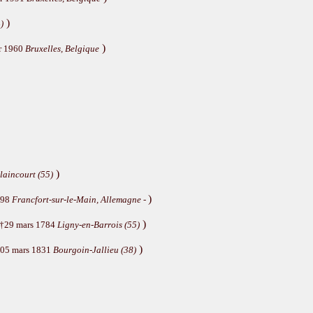
)
)
)
er 1960
Bruxelles, Belgique
)
laincourt (55)
)
798
Francfort-sur-le-Main, Allemagne
-
)
 †29 mars 1784
Ligny-en-Barrois (55)
)
†05 mars 1831
Bourgoin-Jallieu (38)