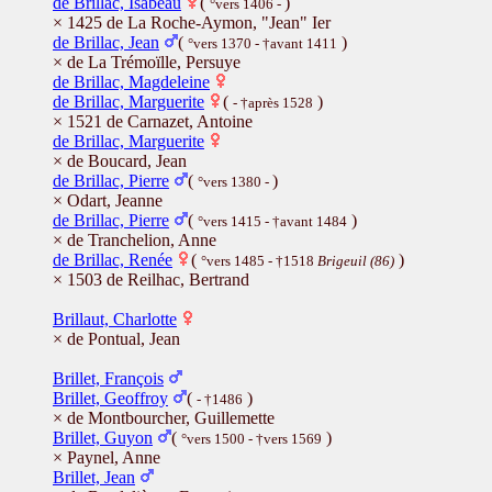
de Brillac, Isabeau
(
)
°vers 1406 -
× 1425 de La Roche-Aymon, "Jean" Ier
de Brillac, Jean
(
)
°vers 1370 - †avant 1411
× de La Trémoïlle, Persuye
de Brillac, Magdeleine
de Brillac, Marguerite
(
)
- †après 1528
× 1521 de Carnazet, Antoine
de Brillac, Marguerite
× de Boucard, Jean
de Brillac, Pierre
(
)
°vers 1380 -
× Odart, Jeanne
de Brillac, Pierre
(
)
°vers 1415 - †avant 1484
× de Tranchelion, Anne
de Brillac, Renée
(
)
°vers 1485 - †1518
Brigeuil (86)
× 1503 de Reilhac, Bertrand
Brillaut, Charlotte
× de Pontual, Jean
Brillet, François
Brillet, Geoffroy
(
)
- †1486
× de Montbourcher, Guillemette
Brillet, Guyon
(
)
°vers 1500 - †vers 1569
× Paynel, Anne
Brillet, Jean