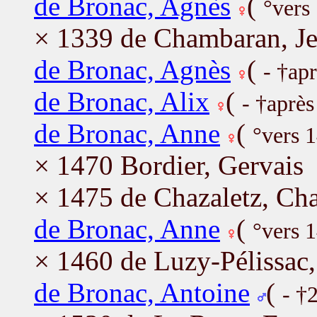
de Bronac, Agnès
(
°vers
× 1339 de Chambaran, J
de Bronac, Agnès
(
- †ap
de Bronac, Alix
(
- †aprè
de Bronac, Anne
(
°vers 
× 1470 Bordier, Gervais
× 1475 de Chazaletz, Cha
de Bronac, Anne
(
°vers 
× 1460 de Luzy-Pélissac
de Bronac, Antoine
(
- †