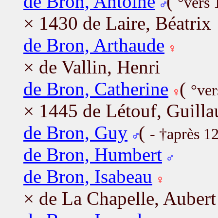
de Bron, Antoine
(
°vers 
× 1430 de Laire, Béatrix
de Bron, Arthaude
× de Vallin, Henri
de Bron, Catherine
(
°ver
× 1445 de Létouf, Guill
de Bron, Guy
(
- †après 1
de Bron, Humbert
de Bron, Isabeau
× de La Chapelle, Aubert