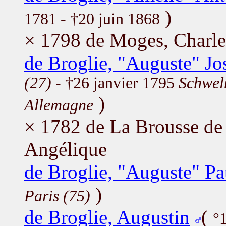
)
1781 - †20 juin 1868
× 1798 de Moges, Charl
de Broglie, "Auguste" Jo
(27)
- †26 janvier 1795
Schwel
)
Allemagne
× 1782 de La Brousse de 
Angélique
de Broglie, "Auguste" P
)
Paris (75)
de Broglie, Augustin
(
°