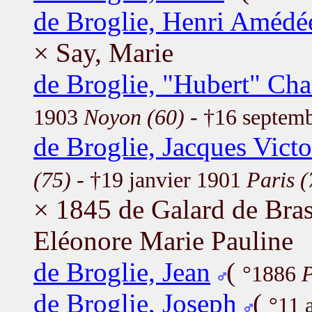
de Broglie, Henri Amédé
× Say, Marie
de Broglie, "Hubert" Cha
1903
Noyon (60)
- †16 septem
de Broglie, Jacques Victo
(75)
- †19 janvier 1901
Paris (
× 1845 de Galard de Bras
Eléonore Marie Pauline
de Broglie, Jean
(
°1886
P
de Broglie, Joseph
(
°11 