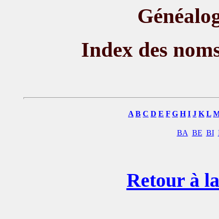
Généalog
Index des nom
A
B
C
D
E
F
G
H
I
J
K
L
BA
BE
BI
Retour à la