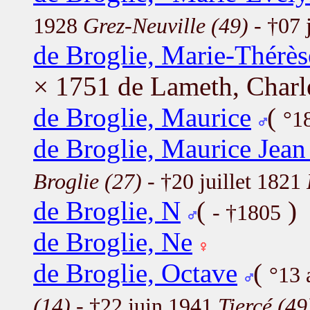
1928
Grez-Neuville (49)
- †07 
de Broglie, Marie-Thérès
× 1751 de Lameth, Charl
de Broglie, Maurice
(
°1
de Broglie, Maurice Jea
Broglie (27)
- †20 juillet 1821
de Broglie, N
(
)
- †1805
de Broglie, Ne
de Broglie, Octave
(
°13 
(14)
- †22 juin 1941
Tiercé (49