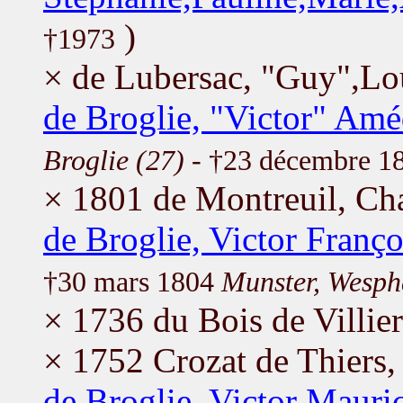
)
†1973
× de Lubersac, "Guy",Lo
de Broglie, "Victor" Am
Broglie (27)
- †23 décembre 1
× 1801 de Montreuil, Ch
de Broglie, Victor Franço
†30 mars 1804
Munster, Wesph
× 1736 du Bois de Villie
× 1752 Crozat de Thiers,
de Broglie, Victor Mauri