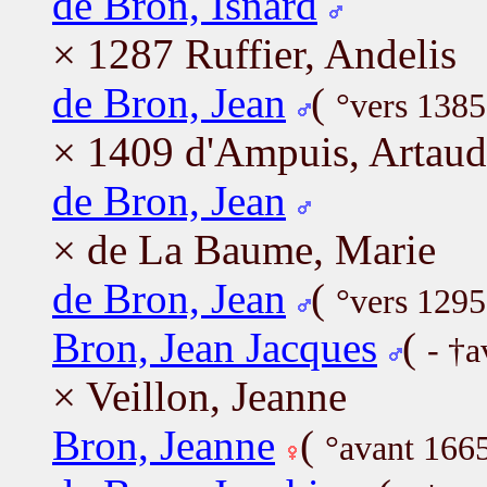
de Bron, Isnard
× 1287 Ruffier, Andelis
de Bron, Jean
(
°vers 138
× 1409 d'Ampuis, Artaud
de Bron, Jean
× de La Baume, Marie
de Bron, Jean
(
°vers 1295
Bron, Jean Jacques
(
- †a
× Veillon, Jeanne
Bron, Jeanne
(
°avant 166