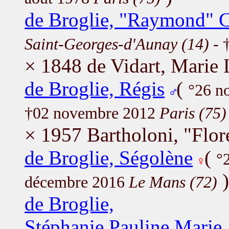
de Broglie, "Raymond" 
Saint-Georges-d'Aunay (14)
- 
× 1848 de Vidart, Marie 
de Broglie, Régis
(
°26 n
†02 novembre 2012
Paris (75)
× 1957 Bartholoni, "Flo
de Broglie, Ségolène
(
°
)
décembre 2016
Le Mans (72)
de Broglie,
Stéphanie,Pauline,Marie