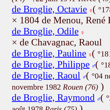
de Broglie, Octavie
(
°17
× 1804 de Menou, René L
de Broglie, Odile
× de Chavagnac, Raoul
de Broglie, Pauline
(
°18
de Broglie, Philippe
(
°1
de Broglie, Raoul
(
°04 
)
novembre 1982
Rouen (76)
de Broglie, Raymond
(
°
)
août 1978
Paris (75)