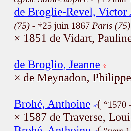
de Broglie-Revel, Victor
(75)
- †25 juin 1867
Paris (75)
× 1851 de Vidart, Paulin
de Broglio, Jeanne
× de Meynadon, Philippe
Brohé, Anthoine
(
°1570 
× 1587 de Traverse, Loui
Brohé, Anthoine
(
°vers 