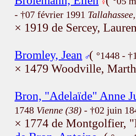
Brolemann, Ellen
(
°05 m
- †07 février 1991
Tallahassee
× 1919 de Sercey, Lauren
Bromley, Jean
(
°1448 - †
× 1479 Woodville, Mart
Bron, "Adelaïde" Anne J
1748
Vienne (38)
- †02 juin 1
× 1774 de Montgolfier, "