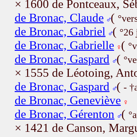
× 1600 de Pontceaux, Sé
de Bronac, Claude
(
°ver
de Bronac, Gabriel
(
°26 
de Bronac, Gabrielle
(
°v
de Bronac, Gaspard
(
°ve
× 1555 de Léotoing, Anto
de Bronac, Gaspard
(
- †
de Bronac, Geneviève
de Bronac, Gérenton
(
°a
× 1421 de Canson, Margu