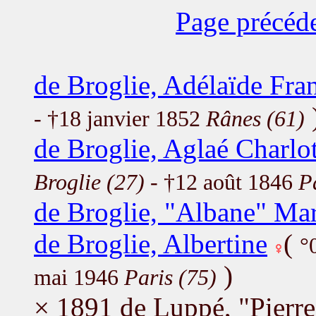
Page précéd
de Broglie, Adélaïde Fra
- †18 janvier 1852
Rânes (61)
de Broglie, Aglaé Charlo
Broglie (27)
- †12 août 1846
P
de Broglie, "Albane" Mar
de Broglie, Albertine
(
°
)
mai 1946
Paris (75)
× 1891 de Luppé, "Pierre