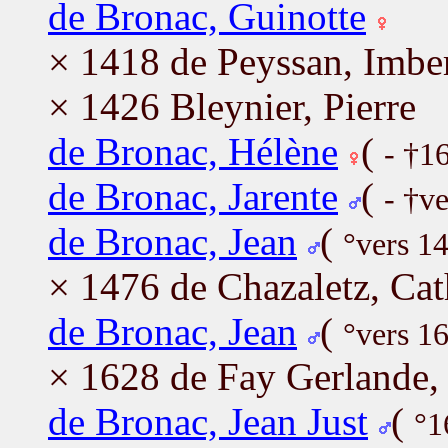
de Bronac, Guinotte
× 1418 de Peyssan, Imbe
× 1426 Bleynier, Pierre
de Bronac, Hélène
(
- †1
de Bronac, Jarente
(
- †v
de Bronac, Jean
(
°vers 1
× 1476 de Chazaletz, Cat
de Bronac, Jean
(
°vers 1
× 1628 de Fay Gerlande, 
de Bronac, Jean Just
(
°1