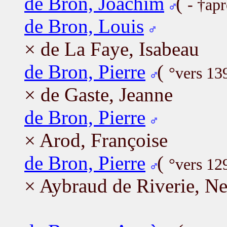
de Bron, Joachim
(
- †ap
de Bron, Louis
× de La Faye, Isabeau
de Bron, Pierre
(
°vers 13
× de Gaste, Jeanne
de Bron, Pierre
× Arod, Françoise
de Bron, Pierre
(
°vers 12
× Aybraud de Riverie, N