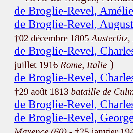
de Broglie-Revel, Améli
de Broglie-Revel, Augus
†02 décembre 1805
Austerlitz
de Broglie-Revel, Charle
)
juillet 1916
Rome, Italie
de Broglie-Revel, Charle
†29 août 1813
bataille de Cul
de Broglie-Revel, Charle
de Broglie-Revel, Georg
Maxence (60)
- †25 janvier 1