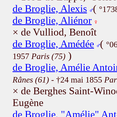
de Broglie, Alexis
(
°173
de Broglie, Aliénor
× de Vulliod, Benoît
de Broglie, Amédée
(
°0
)
1957
Paris (75)
de Broglie, Amélie Antoi
Rânes (61)
- †24 mai 1855
Par
× de Berghes Saint-Wino
Eugène
de Broglie, "Amélie" Ant