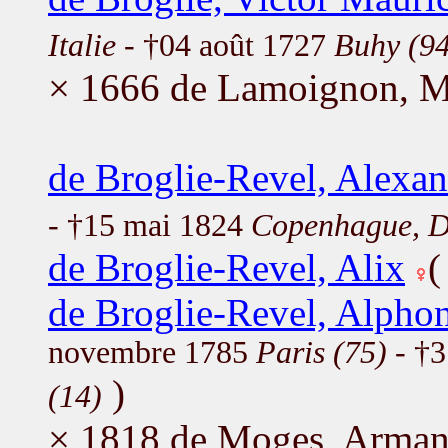
Italie
- †04 août 1727
Buhy (94
× 1666 de Lamoignon, M
de Broglie-Revel, Alexan
- †15 mai 1824
Copenhague, 
de Broglie-Revel, Alix
de Broglie-Revel, Alpho
novembre 1785
Paris (75)
- †3
)
(14)
× 1818 de Moges, Arman