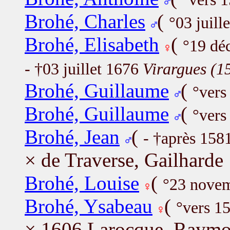
Brohé, Charles
(
°03 juill
Brohé, Elisabeth
(
°19 dé
- †03 juillet 1676
Virargues (1
Brohé, Guillaume
(
°vers
Brohé, Guillaume
(
°vers
Brohé, Jean
(
- †après 158
× de Traverse, Gailharde
Brohé, Louise
(
°23 nove
Brohé, Ysabeau
(
°vers 1
× 1606 Larocque, Raym