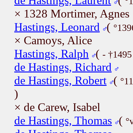
de Hastings, Laurent
(
°
× 1328 Mortimer, Agnes
Hastings, Leonard
(
°139
× Camoys, Alice
Hastings, Ralph
(
- †1495
de Hastings, Richard
de Hastings, Robert
(
°1
)
× de Carew, Isabel
de Hastings, Thomas
(
°