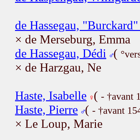
de Hassegau, "Burckard"
× de Merseburg, Emma
de Hassegau, Dédi
(
°ver
× de Harzgau, Ne
Haste, Isabelle
(
- †avant 
Haste, Pierre
(
- †avant 15
× Le Loup, Marie