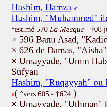
Hashim, Hamza
Hashim, "Muhammed" ibn
°estimé 570
La Mecque
- †08 
× 596 Banu Asad, "Kadid
× 626 de Damas, "Aisha"
× Umayyade, "Umm Habi
Sufyan
Hashim, "Ruqayyah" ou
(
)
°vers 605 - †624
× Umayyade, "Uthman" I