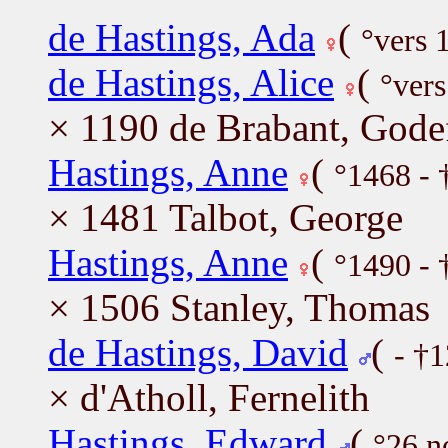
de Hastings, Ada
(
°vers 
de Hastings, Alice
(
°ver
× 1190 de Brabant, Gode
Hastings, Anne
(
°1468 - 
× 1481 Talbot, George
Hastings, Anne
(
°1490 - 
× 1506 Stanley, Thomas
de Hastings, David
(
- †
× d'Atholl, Fernelith
Hastings, Edward
(
°26 n