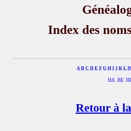
Généalog
Index des nom
A
B
C
D
E
F
G
H
I
J
K
L
HA
HE
HI
Retour à la