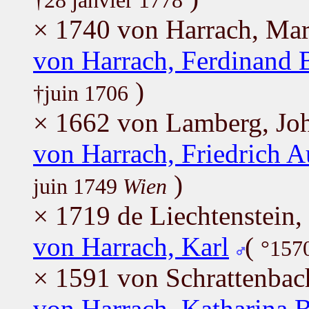
†28 janvier 1778
× 1740 von Harrach, Mar
von Harrach, Ferdinand 
)
†juin 1706
× 1662 von Lamberg, Joh
von Harrach, Friedrich A
)
juin 1749
Wien
× 1719 de Liechtenstein,
von Harrach, Karl
(
°1570
× 1591 von Schrattenbach
von Harrach, Katharina 