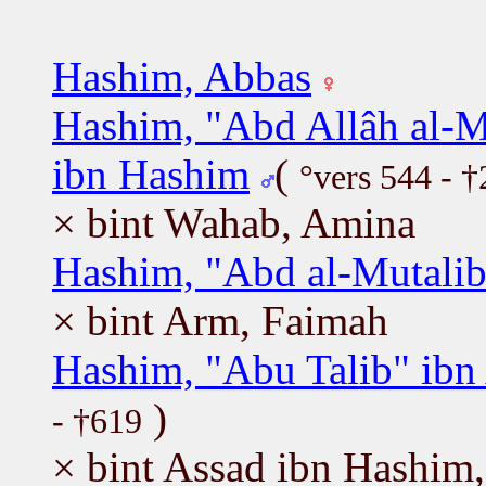
Hashim, Abbas
Hashim, "Abd Allâh al-M
ibn Hashim
(
°vers 544 - 
× bint Wahab, Amina
Hashim, "Abd al-Mutali
× bint Arm, Faimah
Hashim, "Abu Talib" ibn
)
- †619
× bint Assad ibn Hashim