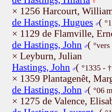
× 1256 Harcourt, Willia
de Hastings, Hugues
(
°1
× 1129 de Flamville, Er
de Hastings, John
(
°vers
× Leyburn, Julian
Hastings, John
(
°1335 - 
× 1359 Plantagenêt, Mar
de Hastings, John
(
°06 m
× 1275 de Valence, Elisa