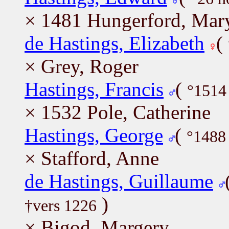
× 1481 Hungerford, Mar
de Hastings, Elizabeth
(
× Grey, Roger
Hastings, Francis
(
°1514 
× 1532 Pole, Catherine
Hastings, George
(
°1488
× Stafford, Anne
de Hastings, Guillaume
)
†vers 1226
× Bigod, Margery