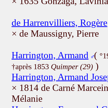
× 1635 Gonzaga, Lavini
de Harrenvilliers, Rogère
× de Maussigny, Pierre
Harrington, Armand
(
°1
)
†après 1853
Quimper (29)
Harrington, Armand Jos
× 1814 de Carné Marcein
Mélanie