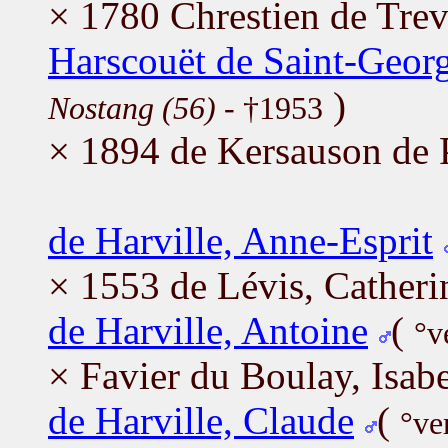
× 1780 Chrestien de Tre
Harscouët de Saint-Geor
)
Nostang (56)
- †1953
× 1894 de Kersauson de 
de Harville, Anne-Esprit
× 1553 de Lévis, Catheri
de Harville, Antoine
(
°v
× Favier du Boulay, Isabe
de Harville, Claude
(
°ve