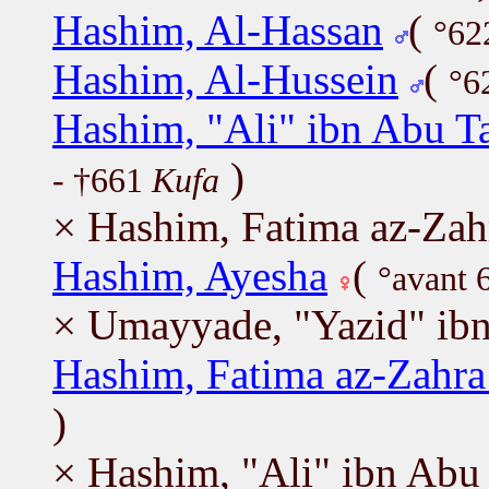
Hashim, Al-Hassan
(
°62
Hashim, Al-Hussein
(
°6
Hashim, "Ali" ibn Abu Ta
)
- †661
Kufa
× Hashim, Fatima az-Za
Hashim, Ayesha
(
°avant 
× Umayyade, "Yazid" ib
Hashim, Fatima az-Zahr
)
× Hashim, "Ali" ibn Abu 