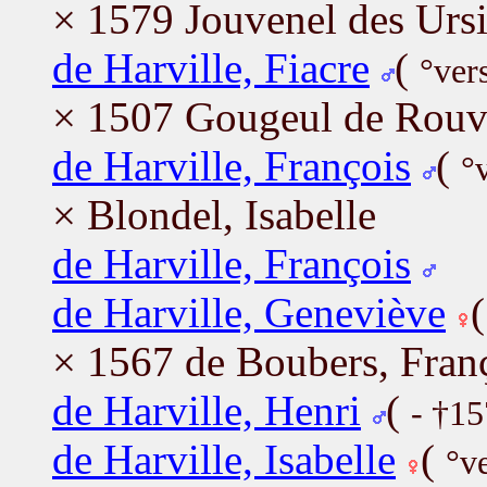
× 1579 Jouvenel des Ursi
de Harville, Fiacre
(
°ver
× 1507 Gougeul de Rouvi
de Harville, François
(
°
× Blondel, Isabelle
de Harville, François
de Harville, Geneviève
× 1567 de Boubers, Fran
de Harville, Henri
(
- †1
de Harville, Isabelle
(
°v