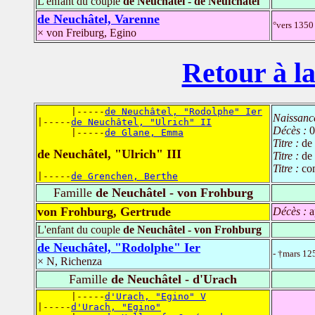
L'enfant du couple
de Neuchâtel - de Neufchâtel
de Neuchâtel, Varenne
°vers 1350
× von Freiburg, Egino
Retour à la
      |-----
de Neuchâtel, "Rodolphe" Ier
Naissanc
|-----
de Neuchâtel, "Ulrich" II
Décès :
0
      |-----
de Glane, Emma
Titre :
de
de Neuchâtel, "Ulrich" III
Titre :
de
Titre :
co
|-----
de Grenchen, Berthe
Famille
de Neuchâtel - von Frohburg
von Frohburg, Gertrude
Décès :
a
L'enfant du couple
de Neuchâtel - von Frohburg
de Neuchâtel, "Rodolphe" Ier
- †mars 12
× N, Richenza
Famille
de Neuchâtel - d'Urach
      |-----
d'Urach, "Egino" V
|-----
d'Urach, "Egino"