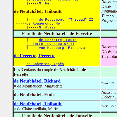
Naissanc
      |-----
N, Ne
Décès :
1
de Neufchâtel, Thibault
Inhumati
Titre :
se
      |-----
de Rougemont, "Thibaud" II
Professio
|-----
de Rougemont, Ne
      |-----
N, Alaïs
Famille
de Neufchâtel - de Ferrette
      |-----
de Ferrette, Louis
|-----
de Ferrette, "Louis" II
Naissanc
      |-----
von Habsburg, Richenza
Décès :
a
de Ferrette, Perrette
Titre :
da
|-----
de Sohyères, Agnès
Les 3 enfants du couple
de Neufchâtel - de
Ferrette
de Neufchâtel, Richard
°vers 1215
× de Montfaucon, Marguerite
Naissanc
de Neufchâtel, Eudes
Décès :
1
de Neufchâtel, Thibault
°vers 1225
× de Châteauvillain, Marie
Famille
de Neufchâtel - de Jonvelle