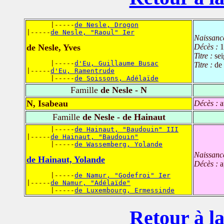
      |-----
de Nesle, Drogon
|-----
de Nesle, "Raoul" Ier
Naissanc
de Nesle, Yves
Décès :
1
Titre :
se
      |-----
d'Eu, Guillaume Busac
Titre :
de
|-----
d'Eu, Ramentrude
      |-----
de Soissons, Adélaïde
Famille
de Nesle - N
N, Isabeau
Décès :
a
Famille
de Nesle - de Hainaut
      |-----
de Hainaut, "Baudouin" III
|-----
de Hainaut, "Baudouin"
      |-----
de Wassemberg, Yolande
Naissanc
de Hainaut, Yolande
Décès :
a
      |-----
de Namur, "Godefroi" Ier
|-----
de Namur, "Adélaïde"
      |-----
de Luxembourg, Ermessinde
Retour à la