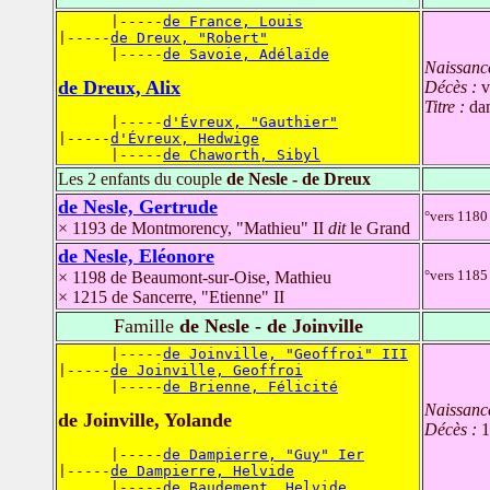
      |-----
de France, Louis
|-----
de Dreux, "Robert"
      |-----
de Savoie, Adélaïde
Naissanc
de Dreux, Alix
Décès :
v
Titre :
da
      |-----
d'Évreux, "Gauthier"
|-----
d'Évreux, Hedwige
      |-----
de Chaworth, Sibyl
Les 2 enfants du couple
de Nesle - de Dreux
de Nesle, Gertrude
°vers 1180
× 1193 de Montmorency, "Mathieu" II
dit
le Grand
de Nesle, Eléonore
°vers 1185
× 1198 de Beaumont-sur-Oise, Mathieu
× 1215 de Sancerre, "Etienne" II
Famille
de Nesle - de Joinville
      |-----
de Joinville, "Geoffroi" III
|-----
de Joinville, Geoffroi
      |-----
de Brienne, Félicité
Naissanc
de Joinville, Yolande
Décès :
1
      |-----
de Dampierre, "Guy" Ier
|-----
de Dampierre, Helvide
      |-----
de Baudement, Helvide