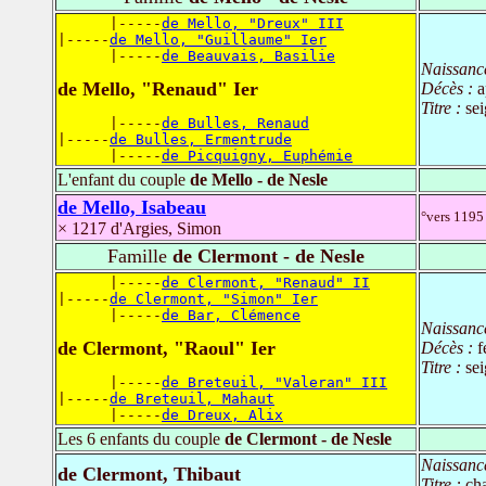
      |-----
de Mello, "Dreux" III
|-----
de Mello, "Guillaume" Ier
      |-----
de Beauvais, Basilie
Naissanc
de Mello, "Renaud" Ier
Décès :
a
Titre :
se
      |-----
de Bulles, Renaud
|-----
de Bulles, Ermentrude
      |-----
de Picquigny, Euphémie
L'enfant du couple
de Mello - de Nesle
de Mello, Isabeau
°vers 1195 
× 1217 d'Argies, Simon
Famille
de Clermont - de Nesle
      |-----
de Clermont, "Renaud" II
|-----
de Clermont, "Simon" Ier
      |-----
de Bar, Clémence
Naissanc
de Clermont, "Raoul" Ier
Décès :
f
Titre :
sei
      |-----
de Breteuil, "Valeran" III
|-----
de Breteuil, Mahaut
      |-----
de Dreux, Alix
Les 6 enfants du couple
de Clermont - de Nesle
Naissanc
de Clermont, Thibaut
Titre :
ch