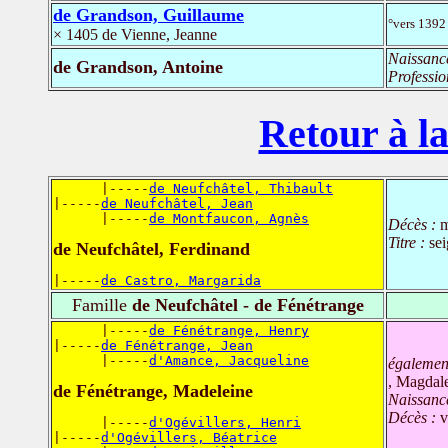
de Grandson, Guillaume
°vers 1392
× 1405 de Vienne, Jeanne
Naissanc
de Grandson, Antoine
Professio
Retour à la
      |-----
de Neufchâtel, Thibault
|-----
de Neufchâtel, Jean
      |-----
de Montfaucon, Agnès
Décès :
m
Titre :
se
de Neufchâtel, Ferdinand
|-----
de Castro, Margarida
Famille
de Neufchâtel - de Fénétrange
      |-----
de Fénétrange, Henry
|-----
de Fénétrange, Jean
      |-----
d'Amance, Jacqueline
égalemen
, Magdal
de Fénétrange, Madeleine
Naissanc
Décès :
v
      |-----
d'Ogévillers, Henri
|-----
d'Ogévillers, Béatrice