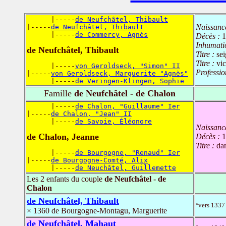
      |-----
de Neufchâtel, Thibault
Naissanc
|-----
de Neufchâtel, Thibault
      |-----
de Commercy, Agnès
Décès :
1
Inhumati
de Neufchâtel, Thibault
Titre :
se
Titre :
vi
      |-----
von Geroldseck, "Simon" II
Professio
|-----
von Geroldseck, Marguerite "Agnès"
      |-----
de Veringen-Klingen, Sophie
Famille
de Neufchâtel - de Chalon
      |-----
de Chalon, "Guillaume" Ier
|-----
de Chalon, "Jean" II
      |-----
de Savoie, Éléonore
Naissanc
de Chalon, Jeanne
Décès :
1
Titre :
da
      |-----
de Bourgogne, "Renaud" Ier
|-----
de Bourgogne-Comté, Alix
      |-----
de Neuchâtel, Guillemette
Les 2 enfants du couple
de Neufchâtel - de
Chalon
de Neufchâtel, Thibault
°vers 1337
× 1360 de Bourgogne-Montagu, Marguerite
de Neufchâtel, Mahaut