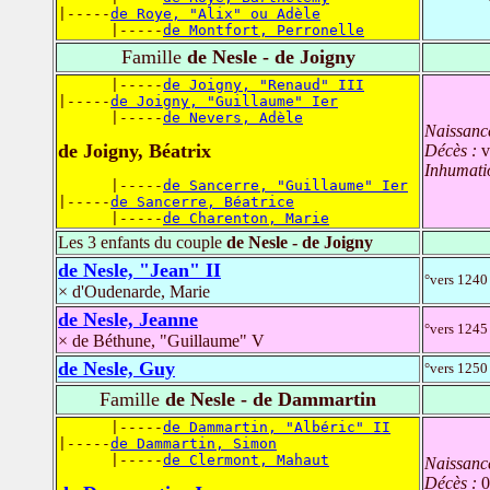
|-----
de Roye, "Alix" ou Adèle
      |-----
de Montfort, Perronelle
Famille
de Nesle - de Joigny
      |-----
de Joigny, "Renaud" III
|-----
de Joigny, "Guillaume" Ier
      |-----
de Nevers, Adèle
Naissanc
de Joigny, Béatrix
Décès :
v
Inhumati
      |-----
de Sancerre, "Guillaume" Ier
|-----
de Sancerre, Béatrice
      |-----
de Charenton, Marie
Les 3 enfants du couple
de Nesle - de Joigny
de Nesle, "Jean" II
°vers 1240
× d'Oudenarde, Marie
de Nesle, Jeanne
°vers 1245
× de Béthune, "Guillaume" V
de Nesle, Guy
°vers 1250
Famille
de Nesle - de Dammartin
      |-----
de Dammartin, "Albéric" II
|-----
de Dammartin, Simon
      |-----
de Clermont, Mahaut
Naissanc
Décès :
0