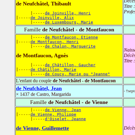
Décè
de Neufchâtel, Thibault
Titre 
Profe
      |-----
de Joinville, Henri
|-----
de Joinville, Alix
      |-----
de Luxembourg, Marie
Famille
de Neufchâtel - de Montfaucon
      |-----
de Montfaucon, Etienne
|-----
de Montfaucon, Henri
      |-----
de Chalon, Marguerite
Naiss
de Montfaucon, Agnès
Décè
Titre 
      |-----
de Châtillon, Gaucher
|-----
de Châtillon, Marie
      |-----
de Coucy, Marie ou "Jeanne"
L'enfant du couple
de Neufchâtel - de Montfaucon
de Neufchâtel, Jean
- †sep
× 1437 de Castro, Margarida
Famille
de Neufchâtel - de Vienne
      |-----
de Vienne, Jean
|-----
de Vienne, Philippe
      |-----
d'Oiselet, Jeanne
de Vienne, Guillemette
Décè