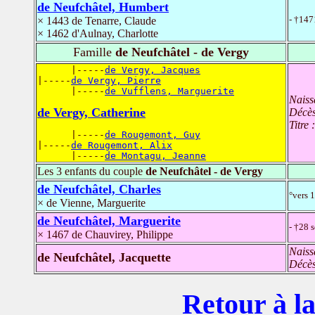
de Neufchâtel, Humbert
- †147
× 1443 de Tenarre, Claude
× 1462 d'Aulnay, Charlotte
Famille
de Neufchâtel - de Vergy
      |-----
de Vergy, Jacques
|-----
de Vergy, Pierre
      |-----
de Vufflens, Marguerite
Naiss
de Vergy, Catherine
Décè
Titre 
      |-----
de Rougemont, Guy
|-----
de Rougemont, Alix
      |-----
de Montagu, Jeanne
Les 3 enfants du couple
de Neufchâtel - de Vergy
de Neufchâtel, Charles
°vers 
× de Vienne, Marguerite
de Neufchâtel, Marguerite
- †28 
× 1467 de Chauvirey, Philippe
Naiss
de Neufchâtel, Jacquette
Décè
Retour à la