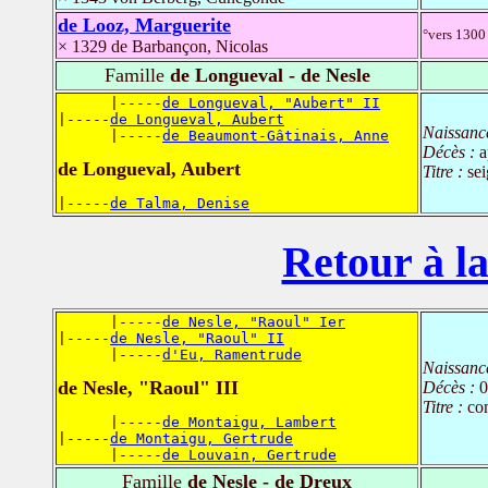
de Looz, Marguerite
°vers 1300 
× 1329 de Barbançon, Nicolas
Famille
de Longueval - de Nesle
      |-----
de Longueval, "Aubert" II
|-----
de Longueval, Aubert
Naissanc
      |-----
de Beaumont-Gâtinais, Anne
Décès :
a
de Longueval, Aubert
Titre :
se
|-----
de Talma, Denise
Retour à la
      |-----
de Nesle, "Raoul" Ier
|-----
de Nesle, "Raoul" II
      |-----
d'Eu, Ramentrude
Naissanc
de Nesle, "Raoul" III
Décès :
0
Titre :
co
      |-----
de Montaigu, Lambert
|-----
de Montaigu, Gertrude
      |-----
de Louvain, Gertrude
Famille
de Nesle - de Dreux