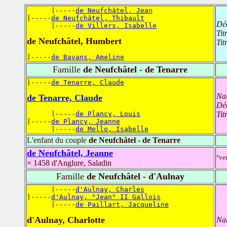
      |-----
de Neufchâtel, Jean
|-----
de Neufchâtel, Thibault
Dé
      |-----
de Villers, Isabelle
Tit
de Neufchâtel, Humbert
Tit
|-----
de Bavans, Ameline
Famille
de Neufchâtel - de Tenarre
|-----
de Tenarre, Claude
Na
de Tenarre, Claude
Dé
      |-----
de Plancy, Louis
Tit
|-----
de Plancy, Jeanne
      |-----
de Mello, Isabelle
L'enfant du couple
de Neufchâtel - de Tenarre
de Neufchâtel, Jeanne
°ve
× 1458 d'Anglure, Saladin
Famille
de Neufchâtel - d'Aulnay
      |-----
d'Aulnay, Charles
|-----
d'Aulnay, "Jean" II Gallois
      |-----
de Paillart, Jacqueline
d'Aulnay, Charlotte
Na