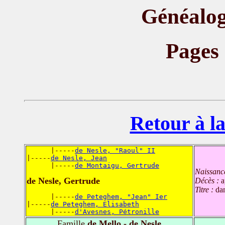
Généalog
Pages
Retour à la
      |-----
de Nesle, "Raoul" II
|-----
de Nesle, Jean
      |-----
de Montaigu, Gertrude
Naissanc
de Nesle, Gertrude
Décès :
a
Titre :
da
      |-----
de Peteghem, "Jean" Ier
|-----
de Peteghem, Elisabeth
      |-----
d'Avesnes, Pétronille
Famille
de Mello - de Nesle