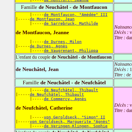
Famille
de Neuchâtel - de Montfaucon
      |-----
de Montfaucon, "Amédée" III
|-----
de Montfaucon, Jean
      |-----
de Sarrebruck, Mathilde
Naissanc
de Montfaucon, Jeanne
Décès :
v
Titre :
da
      |-----
de Durnes, Milon
|-----
de Durnes, Agnès
      |-----
de Vaugrenant, Philippa
L'enfant du couple
de Neuchâtel - de Montfaucon
Naissanc
de Neuchâtel, Jean
Décès :
1
Titre :
de 
Famille
de Neuchâtel - de Neufchâtel
      |-----
de Neufchâtel, Thibault
|-----
de Neufchâtel, Thibault
      |-----
de Commercy, Agnès
Décès :
v
de Neufchâtel, Catherine
Titre :
da
      |-----
von Geroldseck, "Simon" II
|-----
von Geroldseck, Marguerite "Agnès"
      |-----
de Veringen-Klingen, Sophie