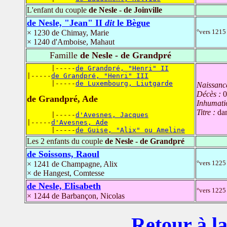
L'enfant du couple
de Nesle - de Joinville
de Nesle, "Jean" II
dit
le Bègue
°vers 1215
× 1230 de Chimay, Marie
× 1240 d'Amboise, Mahaut
Famille
de Nesle - de Grandpré
      |-----
de Grandpré, "Henri" II
|-----
de Grandpré, "Henri" III
      |-----
de Luxembourg, Liutgarde
Naissanc
Décès :
0
de Grandpré, Ade
Inhumati
Titre :
da
      |-----
d'Avesnes, Jacques
|-----
d'Avesnes, Ade
      |-----
de Guise, "Alix" ou Ameline
Les 2 enfants du couple
de Nesle - de Grandpré
de Soissons, Raoul
°vers 1225
× 1241 de Champagne, Alix
× de Hangest, Comtesse
de Nesle, Elisabeth
°vers 1225 
× 1244 de Barbançon, Nicolas
Retour à la