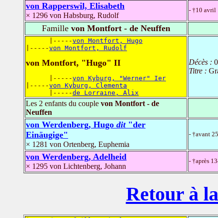
von Rapperswil, Elisabeth
- †10 avril
× 1296 von Habsburg, Rudolf
Famille
von Montfort - de Neuffen
      |-----
von Montfort, Hugo
|-----
von Montfort, Rudolf
von Montfort, "Hugo" II
Décès :
0
Titre :
Gr
      |-----
von Kyburg, "Werner" Ier
|-----
von Kyburg, Clementa
      |-----
de Lorraine, Alix
Les 2 enfants du couple
von Montfort - de
Neuffen
von Werdenberg, Hugo
dit
"der
Einäugige"
- †avant 2
× 1281 von Ortenberg, Euphemia
von Werdenberg, Adelheid
- †après 1
× 1295 von Lichtenberg, Johann
Retour à la