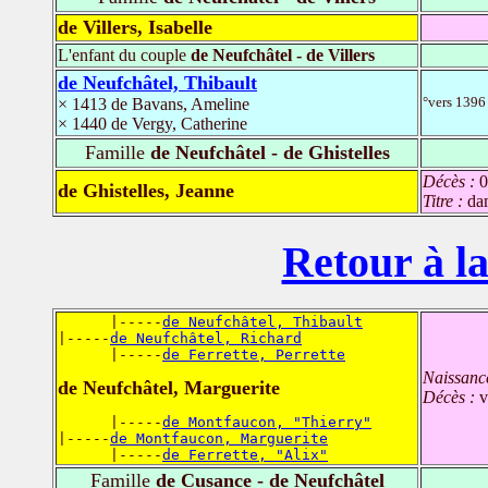
de Villers, Isabelle
L'enfant du couple
de Neufchâtel - de Villers
de Neufchâtel, Thibault
°vers 1396
× 1413 de Bavans, Ameline
× 1440 de Vergy, Catherine
Famille
de Neufchâtel - de Ghistelles
Décès :
0
de Ghistelles, Jeanne
Titre :
da
Retour à la
      |-----
de Neufchâtel, Thibault
|-----
de Neufchâtel, Richard
      |-----
de Ferrette, Perrette
Naissanc
de Neufchâtel, Marguerite
Décès :
v
      |-----
de Montfaucon, "Thierry"
|-----
de Montfaucon, Marguerite
      |-----
de Ferrette, "Alix"
Famille
de Cusance - de Neufchâtel