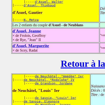
      |-----
d'Asuel, Walter
|-----
d'Asuel, Thiébaud
Dé
d'Asuel, Gautier
Tit
|-----
N, Metza
Les 2 enfants du couple
d'Asuel - de Neublans
d'Asuel, Jeanne
°ve
× de Frolois, Geoffroy
× de Rye, "Jean" II
d'Asuel, Marguerite
°ve
× de Scey, Radat
Retour à la
      |-----
de Neuchâtel, "Amédée" Ier
|-----
de Neuchâtel, "Rodolphe" IV
      |-----
de Grandson, Jordane
Naissanc
de Neuchâtel, "Louis" Ier
Décès :
0
Titre :
de
      |-----
de Savoie, "Louis" Ier
|-----
de Savoie, Eléonore
      |-----
de Montfort, Jeanne