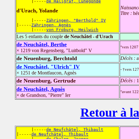
      |-----
de Hallgraf, Cunégonde
Naissanc
d'Urach, Yolande
Titre :
hér
      |-----
Zähringen, "Berthold" IV
|-----
Zähringen, Agnès
      |-----
von Froburg, Heilwich
Les 5 enfants du couple
de Neuchâtel - d'Urach
de Neuchâtel, Berthe
°vers 1207 
× 1219 von Regensberg, "Luitbold" V
de Neuenburg, Berchtold
Décès :
a
de Neuchâtel, "Ulrich" IV
- †vers 12
× 1251 de Montfaucon, Agnès
de Neuenburg, Gertrude
Décès :
1
de Neuchâtel, Agnès
°avant 122
× de Grandson, "Pierre" Ier
Retour à la
      |-----
de Neufchâtel, Thibault
|-----
de Neufchâtel, Thibault
      |-----
de Chalon, Jeanne