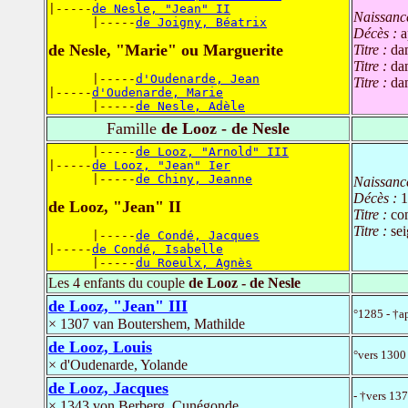
|-----
de Nesle, "Jean" II
Naissanc
      |-----
de Joigny, Béatrix
Décès :
a
de Nesle, "Marie" ou Marguerite
Titre :
da
Titre :
da
      |-----
d'Oudenarde, Jean
Titre :
da
|-----
d'Oudenarde, Marie
      |-----
de Nesle, Adèle
Famille
de Looz - de Nesle
      |-----
de Looz, "Arnold" III
|-----
de Looz, "Jean" Ier
      |-----
de Chiny, Jeanne
Naissanc
Décès :
1
de Looz, "Jean" II
Titre :
co
Titre :
se
      |-----
de Condé, Jacques
|-----
de Condé, Isabelle
      |-----
du Roeulx, Agnès
Les 4 enfants du couple
de Looz - de Nesle
de Looz, "Jean" III
°1285 - †a
× 1307 van Boutershem, Mathilde
de Looz, Louis
°vers 1300
× d'Oudenarde, Yolande
de Looz, Jacques
- †vers 13
× 1343 von Berberg, Cunégonde