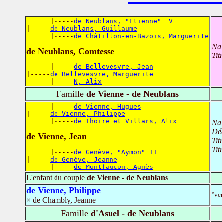
      |-----
de Neublans, "Etienne" IV
|-----
de Neublans, Guillaume
      |-----
de Châtillon-en-Bazois, Marguerite
Na
de Neublans, Comtesse
Tit
      |-----
de Bellevesvre, Jean
|-----
de Bellevesvre, Marguerite
      |-----
N, Alix
Famille
de Vienne - de Neublans
      |-----
de Vienne, Hugues
|-----
de Vienne, Philippe
      |-----
de Thoire et Villars, Alix
Na
Dé
de Vienne, Jean
Tit
Tit
      |-----
de Genève, "Aymon" II
|-----
de Genève, Jeanne
      |-----
de Montfaucon, Agnès
L'enfant du couple
de Vienne - de Neublans
de Vienne, Philippe
°ve
× de Chambly, Jeanne
Famille
d'Asuel - de Neublans