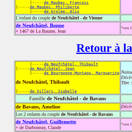
      |-----
de Maubec, François
|-----
de Maubec, Philiberte
      |-----
de Grolée, Alix
L'enfant du couple
de Neufchâtel - de Vienne
de Neufchâtel, Bonne
°vers 
× 1467 de La Baume, Jean
Retour à la
      |-----
de Neufchâtel, Thibault
|-----
de Neufchâtel, Jean
Naiss
      |-----
de Bourgogne-Montagu, Marguerite
Décè
de Neufchâtel, Thibault
Titre 
|-----
de Villers, Isabelle
Famille
de Neufchâtel - de Bavans
de Bavans, Ameline
Décè
Les 2 enfants du couple
de Neufchâtel - de Bavans
de Neufchâtel, Guillemette
°vers 
× de Darbonnay, Claude