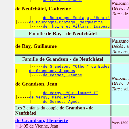
Naissanc
de Neufchâtel, Catherine
Décès :
2
Titre :
de
      |-----
de Bourgogne-Montagu, "Henri"
|-----
de Bourgogne-Montagu, Marguerite
      |-----
de Thoire et Villars, Isabeau
Famille
de Ray - de Neufchâtel
Naissanc
de Ray, Guillaume
Décès :
a
Titre :
sei
Famille
de Grandson - de Neufchâtel
      |-----
de Grandson, "Othon" ou Eudes
|-----
de Grandson, Jacques
      |-----
de Pesmes, Jeanne
Naissanc
de Grandson, Jean
Décès :
2
Titre :
se
      |-----
de Vergy, "Guillaume" II
|-----
de Vergy, Marguerite
      |-----
de Durnes, Agnès
Les 3 enfants du couple
de Grandson - de
Neufchâtel
de Grandson, Henriette
°vers 1390
× 1405 de Vienne, Jean