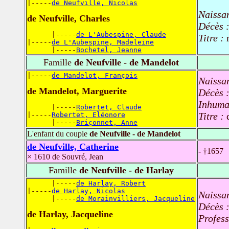
|-----
de Neufville, Nicolas
Naissa
de Neufville, Charles
Décès 
      |-----
de L'Aubespine, Claude
Titre :
|-----
de L'Aubespine, Madeleine
      |-----
Bochetel, Jeanne
Famille
de Neufville - de Mandelot
|-----
de Mandelot, François
Naissa
de Mandelot, Marguerite
Décès 
Inhuma
      |-----
Robertet, Claude
Titre :
|-----
Robertet, Eléonore
      |-----
Briçonnet, Anne
L'enfant du couple
de Neufville - de Mandelot
de Neufville, Catherine
- †1657
× 1610 de Souvré, Jean
Famille
de Neufville - de Harlay
      |-----
de Harlay, Robert
|-----
de Harlay, Nicolas
Naissa
      |-----
de Morainvilliers, Jacqueline
Décès 
de Harlay, Jacqueline
Profes