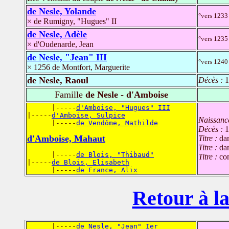
de Nesle, Yolande
°vers 1233
× de Rumigny, "Hugues" II
de Nesle, Adèle
°vers 1235
× d'Oudenarde, Jean
de Nesle, "Jean" III
°vers 1240
× 1256 de Montfort, Marguerite
de Nesle, Raoul
Décès :
1
Famille
de Nesle - d'Amboise
      |-----
d'Amboise, "Hugues" III
|-----
d'Amboise, Sulpice
Naissanc
      |-----
de Vendôme, Mathilde
Décès :
1
d'Amboise, Mahaut
Titre :
da
Titre :
da
      |-----
de Blois, "Thibaud"
Titre :
co
|-----
de Blois, Elisabeth
      |-----
de France, Alix
Retour à la
      |-----
de Nesle, "Jean" Ier