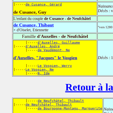
|-----
de Cusance, Gérard
Naissanc
Décès :
v
de Cusance, Guy
L'enfant du couple
de Cusance - de Neufchâtel
de Cusance, Thibaut
°vers 1280 
× d'Oiselet, Etiennette
Famille
d'Auxelles - de Neufchâtel
      |-----
d'Auxelles, Guillaume
|-----
d'Auxelles, André
      |-----
de Vaudémont, Ne
d'Auxelles, "Jacques" le Vosgien
Décès :
1
      |-----
Le Vosgien, Werry
|-----
Le Vosgien, Ne
      |-----
N, Ide
Retour à la
      |-----
de Neufchâtel, Thibault
|-----
de Neufchâtel, Thibault
      |-----
de Bourgogne-Montagu, Marguerite
Naiss