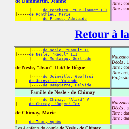
de Dammartin, Jeanne
Titre :
co
Titre :
co
      |-----
de Ponthieu, "Guillaume" III
|-----
de Ponthieu, Marie
      |-----
de France, Adélaïde
Retour à la
      |-----
de Nesle, "Raoul" II
|-----
de Nesle, "Raoul" III
Naissanc
      |-----
de Montaigu, Gertrude
Décès :
1
de Nesle, "Jean" II
dit
le Bègue
Titre :
co
Titre :
se
      |-----
de Joinville, Geoffroi
Professio
|-----
de Joinville, Yolande
      |-----
de Dampierre, Helvide
Famille
de Nesle - de Chimay
      |-----
de Chimay, "Alard" V
Naissanc
|-----
de Chimay, "Roger" Ier
Décès :
a
de Chimay, Marie
Titre :
da
Titre :
da
|-----
du Tour, Agnès
Les 4 enfants du couple
de Nesle - de Chimay