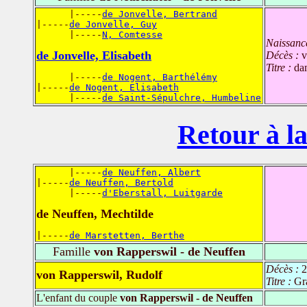
      |-----
de Jonvelle, Bertrand
|-----
de Jonvelle, Guy
      |-----
N, Comtesse
Naissanc
de Jonvelle, Elisabeth
Décès :
v
Titre :
da
      |-----
de Nogent, Barthélémy
|-----
de Nogent, Elisabeth
      |-----
de Saint-Sépulchre, Humbeline
Retour à la
      |-----
de Neuffen, Albert
|-----
de Neuffen, Bertold
      |-----
d'Eberstall, Luitgarde
de Neuffen, Mechtilde
|-----
de Marstetten, Berthe
Famille
von Rapperswil - de Neuffen
Décès :
2
von Rapperswil, Rudolf
Titre :
Gr
L'enfant du couple
von Rapperswil - de Neuffen