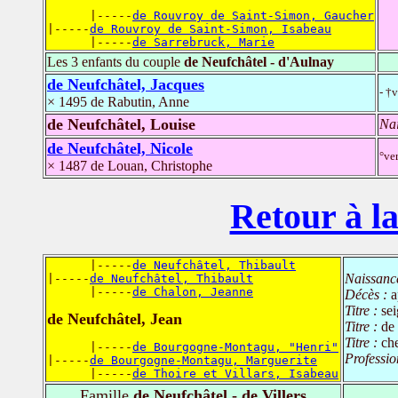
      |-----
de Rouvroy de Saint-Simon, Gaucher
|-----
de Rouvroy de Saint-Simon, Isabeau
      |-----
de Sarrebruck, Marie
Les 3 enfants du couple
de Neufchâtel - d'Aulnay
de Neufchâtel, Jacques
- †
× 1495 de Rabutin, Anne
de Neufchâtel, Louise
Na
de Neufchâtel, Nicole
°ve
× 1487 de Louan, Christophe
Retour à la
      |-----
de Neufchâtel, Thibault
Naissanc
|-----
de Neufchâtel, Thibault
      |-----
de Chalon, Jeanne
Décès :
a
Titre :
se
de Neufchâtel, Jean
Titre :
de
Titre :
che
      |-----
de Bourgogne-Montagu, "Henri"
Professio
|-----
de Bourgogne-Montagu, Marguerite
      |-----
de Thoire et Villars, Isabeau
Famille
de Neufchâtel - de Villers