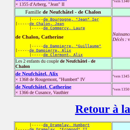
°vers 1340
× 1355 d'Arberg, "Jean" II
Famille
de Neufchâtel - de Chalon
      |-----
de Bourgogne, "Jean" Ier
|-----
de Chalon, Jean
      |-----
de Commercy, Laure
Naissanc
de Chalon, Catherine
Décès :
v
      |-----
de Dampierre, "Guillaume"
|-----
de Dampierre, Alix
      |-----
de Clermont, Alix
Les 2 enfants du couple
de Neufchâtel - de
Chalon
de Neufchâtel, Alix
°vers 1345
× 1368 de Rougemont, "Humbert" IV
de Neufchâtel, Catherine
°vers 1350
× 1366 de Cusance, Vauthier
Retour à la
      |-----
de Dramelay, Humbert
|-----
de Dramelay, "Fromond" II