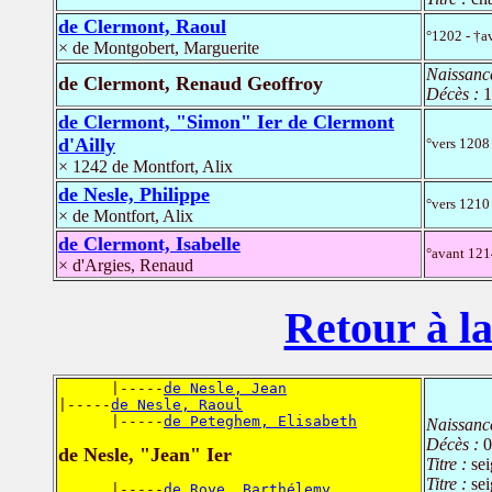
de Clermont, Raoul
°1202 - †a
× de Montgobert, Marguerite
Naissanc
de Clermont, Renaud Geoffroy
Décès :
1
de Clermont, "Simon" Ier de Clermont
d'Ailly
°vers 1208
× 1242 de Montfort, Alix
de Nesle, Philippe
°vers 1210 
× de Montfort, Alix
de Clermont, Isabelle
°avant 121
× d'Argies, Renaud
Retour à la
      |-----
de Nesle, Jean
|-----
de Nesle, Raoul
      |-----
de Peteghem, Elisabeth
Naissanc
Décès :
0
de Nesle, "Jean" Ier
Titre :
se
Titre :
se
      |-----
de Roye, Barthélemy