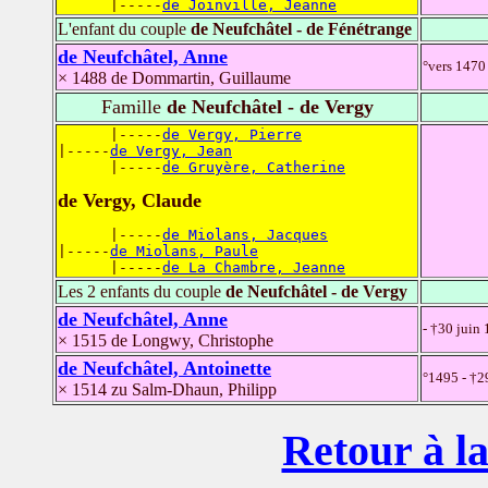
      |-----
de Joinville, Jeanne
L'enfant du couple
de Neufchâtel - de Fénétrange
de Neufchâtel, Anne
°vers 1470 
× 1488 de Dommartin, Guillaume
Famille
de Neufchâtel - de Vergy
      |-----
de Vergy, Pierre
|-----
de Vergy, Jean
      |-----
de Gruyère, Catherine
de Vergy, Claude
      |-----
de Miolans, Jacques
|-----
de Miolans, Paule
      |-----
de La Chambre, Jeanne
Les 2 enfants du couple
de Neufchâtel - de Vergy
de Neufchâtel, Anne
- †30 juin
× 1515 de Longwy, Christophe
de Neufchâtel, Antoinette
°1495 - †2
× 1514 zu Salm-Dhaun, Philipp
Retour à la