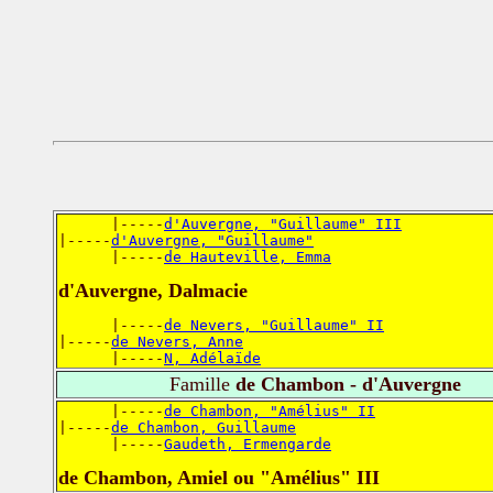
      |-----
d'Auvergne, "Guillaume" III
|-----
d'Auvergne, "Guillaume"
      |-----
de Hauteville, Emma
d'Auvergne, Dalmacie
      |-----
de Nevers, "Guillaume" II
|-----
de Nevers, Anne
      |-----
N, Adélaïde
Famille
de Chambon - d'Auvergne
      |-----
de Chambon, "Amélius" II
|-----
de Chambon, Guillaume
      |-----
Gaudeth, Ermengarde
de Chambon, Amiel ou "Amélius" III