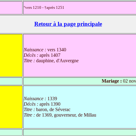
°vers 1210 - †après 1251
Retour à la page principale
Naissance :
vers 1340
Décès :
après 1407
Titre :
dauphine, d'Auvergne
Mariage :
02 nov
Naissance :
1339
Décès :
après 1390
Titre :
baron, de Séverac
Titre :
de 1369, gouverneur, de Millau