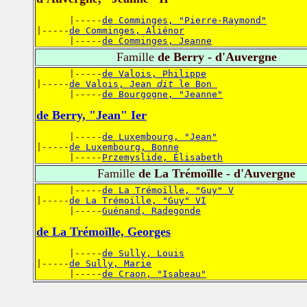
      |-----
de Comminges, "Pierre-Raymond"
|-----
de Comminges, Aliénor
      |-----
de Comminges, Jeanne
Famille
de Berry - d'Auvergne
      |-----
de Valois, Philippe
|-----
de Valois, Jean 
dit
 le Bon 
      |-----
de Bourgogne, "Jeanne"
de Berry, "Jean" Ier
      |-----
de Luxembourg, "Jean"
|-----
de Luxembourg, Bonne
      |-----
Przemyslide, Élisabeth
Famille
de La Trémoïlle - d'Auvergne
      |-----
de La Trémoïlle, "Guy" V
|-----
de La Trémoïlle, "Guy" VI
      |-----
Guénand, Radegonde
de La Trémoïlle, Georges
      |-----
de Sully, Louis
|-----
de Sully, Marie
      |-----
de Craon, "Isabeau"