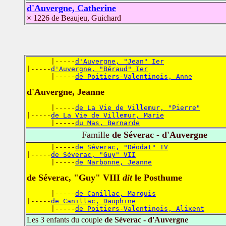
d'Auvergne, Catherine
× 1226 de Beaujeu, Guichard
      |-----
d'Auvergne, "Jean" Ier
|-----
d'Auvergne, "Béraud" Ier
      |-----
de Poitiers-Valentinois, Anne
d'Auvergne, Jeanne
      |-----
de La Vie de Villemur, "Pierre"
|-----
de La Vie de Villemur, Marie
      |-----
du Mas, Bernarde
Famille
de Séverac - d'Auvergne
      |-----
de Séverac, "Déodat" IV
|-----
de Séverac, "Guy" VII
      |-----
de Narbonne, Jeanne
de Séverac, "Guy" VIII
dit
le Posthume
      |-----
de Canillac, Marquis
|-----
de Canillac, Dauphine
      |-----
de Poitiers-Valentinois, Alixent
Les 3 enfants du couple
de Séverac - d'Auvergne