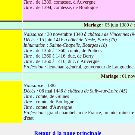
Titre :
de 1389, comtesse, d'Auvergne
Titre :
de 1394, comtesse, de Boulogne
Mariage :
05 juin 1389
à 
Naissance :
30 novembre 1340
à château de Vincennes (9
Décès :
15 juin 1416
à hôtel de Nesle, Paris (75)
Inhumation :
Sainte-Chapelle, Bourges (18)
Titre :
de 1356 à 1360, comte, de Poitiers
Titre :
de 1360 à 1416, duc, de Berry
Titre :
de 1360 à 1416, duc, d'Auvergne
Profession :
lieutenant-général, gouverneur de Languedoc
Mariage :
01 nov
Naissance :
1382
Décès :
06 mai 1446
à château de Sully-sur-Loire (45)
Titre :
comte, de Guines
Titre :
comte, de Boulogne
Titre :
comte, d'Auvergne
Profession :
grand chambellan de France, premier ministre 
d'état
Retour à la page principale