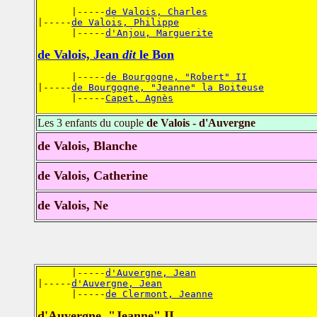
      |-----
de Valois, Charles
|-----
de Valois, Philippe
      |-----
d'Anjou, Marguerite
de Valois, Jean
dit
le Bon
      |-----
de Bourgogne, "Robert" II
|-----
de Bourgogne, "Jeanne" la Boiteuse
      |-----
Capet, Agnès
Les 3 enfants du couple
de Valois - d'Auvergne
de Valois, Blanche
de Valois, Catherine
de Valois, Ne
      |-----
d'Auvergne, Jean
|-----
d'Auvergne, Jean
      |-----
de Clermont, Jeanne
d'Auvergne, "Jeanne" II