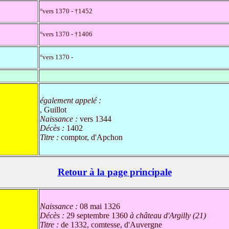
°vers 1370 - †1452
°vers 1370 - †1406
°vers 1370 -
également appelé :
, Guillot
Naissance :
vers 1344
Décès :
1402
Titre :
comptor, d'Apchon
Retour à la page principale
Naissance :
08 mai 1326
Décès :
29 septembre 1360
à château d'Argilly (21)
Titre :
de 1332, comtesse, d'Auvergne