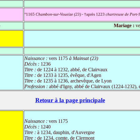
°1165
Chambon-sur-Voueize (23)
- †après 1223
chartreuse de Port-
e
Mariage :
ve
Naissance :
vers 1175
à Mainsat (23)
Décès :
1236
Titre :
de 1224 à 1232, abbé, de Clairvaux
Titre :
de 1233 à 1235, évêque, d'Agen
Titre :
de 1235 à 1236, archevêque, de Lyon
Profession :
abbé d'Igny, abbé de Clairvaux (1224-1232),
Retour à la page principale
Naissance :
vers 1175
Décès :
1240
Titre :
à 1234, dauphin, d'Auvergne
Titre :
de 1234, comte, de Clermont