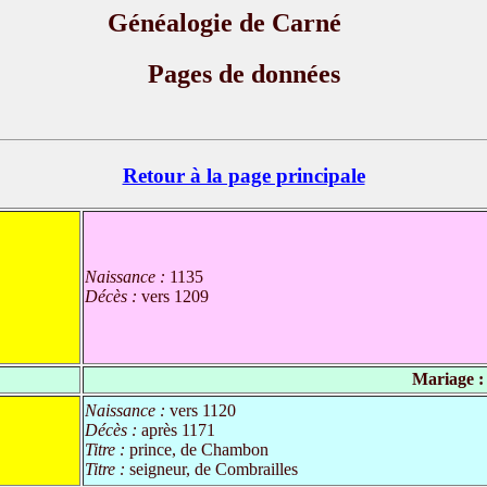
Généalogie de Carné
Pages de données
Retour à la page principale
Naissance :
1135
Décès :
vers 1209
Mariage :
Naissance :
vers 1120
Décès :
après 1171
Titre :
prince, de Chambon
Titre :
seigneur, de Combrailles