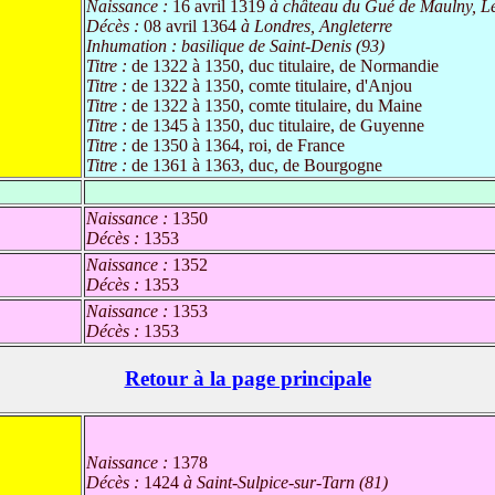
Naissance :
16 avril 1319
à château du Gué de Maulny, L
Décès :
08 avril 1364
à Londres, Angleterre
Inhumation :
basilique de Saint-Denis (93)
Titre :
de 1322 à 1350, duc titulaire, de Normandie
Titre :
de 1322 à 1350, comte titulaire, d'Anjou
Titre :
de 1322 à 1350, comte titulaire, du Maine
Titre :
de 1345 à 1350, duc titulaire, de Guyenne
Titre :
de 1350 à 1364, roi, de France
Titre :
de 1361 à 1363, duc, de Bourgogne
Naissance :
1350
Décès :
1353
Naissance :
1352
Décès :
1353
Naissance :
1353
Décès :
1353
Retour à la page principale
Naissance :
1378
Décès :
1424
à Saint-Sulpice-sur-Tarn (81)