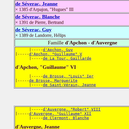
de Séverac, Jeanne
× 1385 d'Arpajon, "Hugues" III
de Séverac, Blanche
× 1391 de Pierre, Bertrand
de Séverac, Guy
× 1389 de Landorre, Hélips
Famille
d'Apchon - d'Auvergne
      |-----
d'Apchon, Guy
|-----
d'Apchon, "Guillaume" V
      |-----
de La Tour, Gaillarde
d'Apchon, "Guillaume" VI
      |-----
de Brosse, "Louis" Ier
|-----
de Brosse, Marguerite
      |-----
de Saint-Vérain, Jeanne
      |-----
d'Auvergne, "Robert" VIII
|-----
d'Auvergne, "Guillaume" XII
      |-----
de Clermont, Blanche
d'Auvergne, Jeanne