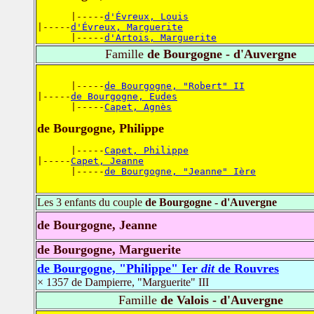
      |-----
d'Évreux, Louis
|-----
d'Évreux, Marguerite
      |-----
d'Artois, Marguerite
Famille
de Bourgogne - d'Auvergne
      |-----
de Bourgogne, "Robert" II
|-----
de Bourgogne, Eudes
      |-----
Capet, Agnès
de Bourgogne, Philippe
      |-----
Capet, Philippe
|-----
Capet, Jeanne
      |-----
de Bourgogne, "Jeanne" Ière
Les 3 enfants du couple
de Bourgogne - d'Auvergne
de Bourgogne, Jeanne
de Bourgogne, Marguerite
de Bourgogne, "Philippe" Ier
dit
de Rouvres
× 1357 de Dampierre, "Marguerite" III
Famille
de Valois - d'Auvergne