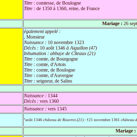
Titre :
comtesse, de Boulogne
Titre :
de 1350 à 1360, reine, de France
Mariage :
26 sep
également appelé :
, Monsieur
Naissance :
10 novembre 1323
Décès :
10 août 1346
à Aiguillon (47)
Inhumation :
abbaye de Cîteaux (21)
Titre :
comte, de Bourgogne
Titre :
comte, d'Artois
Titre :
comte, de Boulogne
Titre :
comte, d'Auvergne
Titre :
seigneur, de Salins
Naissance :
1344
Décès :
vers 1360
Naissance :
vers 1345
°août 1346
château de Rouvres (21)
- †21 novembre 1361
château d
Mariage :