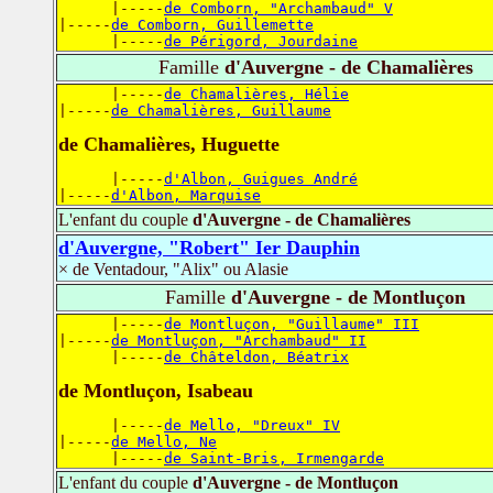
      |-----
de Comborn, "Archambaud" V
|-----
de Comborn, Guillemette
      |-----
de Périgord, Jourdaine
Famille
d'Auvergne - de Chamalières
      |-----
de Chamalières, Hélie
|-----
de Chamalières, Guillaume
de Chamalières, Huguette
      |-----
d'Albon, Guigues André
|-----
d'Albon, Marquise
L'enfant du couple
d'Auvergne - de Chamalières
d'Auvergne, "Robert" Ier Dauphin
× de Ventadour, "Alix" ou Alasie
Famille
d'Auvergne - de Montluçon
      |-----
de Montluçon, "Guillaume" III
|-----
de Montluçon, "Archambaud" II
      |-----
de Châteldon, Béatrix
de Montluçon, Isabeau
      |-----
de Mello, "Dreux" IV
|-----
de Mello, Ne
      |-----
de Saint-Bris, Irmengarde
L'enfant du couple
d'Auvergne - de Montluçon