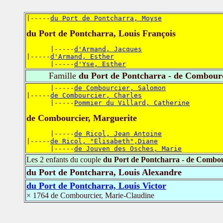
|-----
du Port de Pontcharra, Moyse
du Port de Pontcharra, Louis François
      |-----
d'Armand, Jacques
|-----
d'Armand, Esther
      |-----
d'Yse, Esther
Famille
du Port de Pontcharra - de Combour
      |-----
de Combourcier, Salomon
|-----
de Combourcier, Charles
      |-----
Pommier du Villard, Catherine
de Combourcier, Marguerite
      |-----
de Ricol, Jean Antoine
|-----
de Ricol, "Elisabeth",Diane
      |-----
de Jouven des Osches, Marie
Les 2 enfants du couple
du Port de Pontcharra - de Combo
du Port de Pontcharra, Louis Alexandre
du Port de Pontcharra, Louis Victor
× 1764 de Combourcier, Marie-Claudine