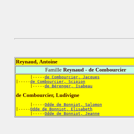
Reynaud, Antoine
Famille
Reynaud - de Combourcier
      |-----
de Combourcier, Jacques
|-----
de Combourcier, Scipion
      |-----
de Bérenger, Isabeau
de Combourcier, Ludivigne
      |-----
Odde de Bonniot, Salomon
|-----
Odde de Bonniot, Elisabeth
      |-----
Odde de Bonniot, Jeanne