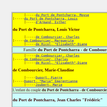
      |-----
du Port de Pontcharra, Moyse
|-----
du Port de Pontcharra, Louis
      |-----
d'Armand, Esther
du Port de Pontcharra, Louis Victor
      |-----
de Combourcier, Charles
|-----
de Combourcier, Marguerite
      |-----
de Ricol, "Elisabeth",Diane
Famille
du Port de Pontcharra - de Combour
      |-----
de Combourcier, Charles
|-----
de Combourcier, Charles
      |-----
de Ricol, "Elisabeth",Diane
de Combourcier, Marie-Claudine
      |-----
Duport, Pierre
|-----
Duport, "Marie" Emerentianne
      |-----
Joubert, Marie
L'enfant du couple
du Port de Pontcharra - de Combourcie
du Port de Pontcharra, Jean Charles "Frédéric"