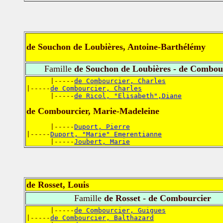
de Souchon de Loubières, Antoine-Barthélémy
Famille
de Souchon de Loubières - de Combou
      |-----
de Combourcier, Charles
|-----
de Combourcier, Charles
      |-----
de Ricol, "Elisabeth",Diane
de Combourcier, Marie-Madeleine
      |-----
Duport, Pierre
|-----
Duport, "Marie" Emerentianne
      |-----
Joubert, Marie
de Rosset, Louis
Famille
de Rosset - de Combourcier
      |-----
de Combourcier, Guigues
|-----
de Combourcier, Balthazard