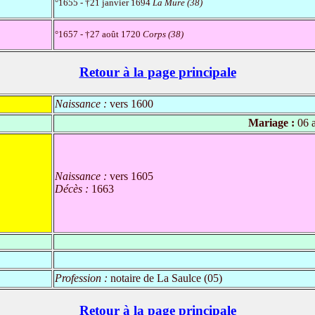
°1655 - †21 janvier 1694
La Mure (38)
°1657 - †27 août 1720
Corps (38)
Retour à la page principale
Naissance :
vers 1600
Mariage :
06 a
Naissance :
vers 1605
Décès :
1663
Profession :
notaire de La Saulce (05)
Retour à la page principale