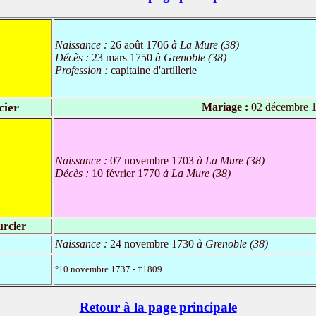
Naissance :
26 août 1706
à La Mure (38)
Décès :
23 mars 1750
à Grenoble (38)
Profession :
capitaine d'artillerie
cier
Mariage :
02 décembre 
Naissance :
07 novembre 1703
à La Mure (38)
Décès :
10 février 1770
à La Mure (38)
urcier
Naissance :
24 novembre 1730
à Grenoble (38)
°10 novembre 1737 - †1809
Retour à la page principale