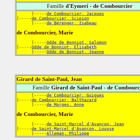
Famille
d'Eymeri - de Combourcier
      |-----
de Combourcier, Jacques
|-----
de Combourcier, Scipion
      |-----
de Bérenger, Isabeau
de Combourcier, Marie
      |-----
Odde de Bonniot, Salomon
|-----
Odde de Bonniot, Elisabeth
      |-----
Odde de Bonniot, Jeanne
Girard de Saint-Paul, Jean
Famille
Girard de Saint-Paul - de Combourc
      |-----
de Combourcier, Guigues
|-----
de Combourcier, Balthazard
      |-----
de Morges, Anne
de Combourcier, Marie
      |-----
de Saint-Marcel d'Avançon, Jean
|-----
de Saint-Marcel d'Avançon, Louyse
      |-----
Alleman, Philippe