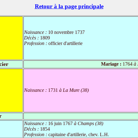
Retour à la page principale
Naissance :
10 novembre 1737
Décès :
1809
Profession :
officier d'artillerie
cier
Mariage :
1764
à 
Naissance :
1731
à La Mure (38)
r
Naissance :
16 juin 1767
à Champs (38)
Décès :
1854
Profession :
capitaine d'artillerie, chev. L.H.