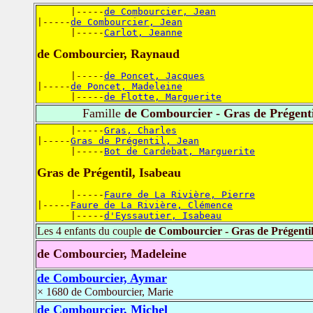
      |-----
de Combourcier, Jean
|-----
de Combourcier, Jean
      |-----
Carlot, Jeanne
de Combourcier, Raynaud
      |-----
de Poncet, Jacques
|-----
de Poncet, Madeleine
      |-----
de Flotte, Marguerite
Famille
de Combourcier - Gras de Prégenti
      |-----
Gras, Charles
|-----
Gras de Prégentil, Jean
      |-----
Bot de Cardebat, Marguerite
Gras de Prégentil, Isabeau
      |-----
Faure de La Rivière, Pierre
|-----
Faure de La Rivière, Clémence
      |-----
d'Eyssautier, Isabeau
Les 4 enfants du couple
de Combourcier - Gras de Prégenti
de Combourcier, Madeleine
de Combourcier, Aymar
× 1680 de Combourcier, Marie
de Combourcier, Michel