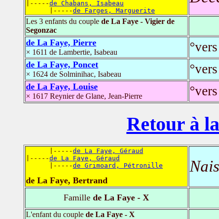
|-----
de Chabans, Isabeau
      |-----
de Farges, Marguerite
Les 3 enfants du couple
de La Faye - Vigier de
Segonzac
de La Faye, Pierre
°vers
× 1611 de Lambertie, Isabeau
de La Faye, Poncet
°vers
× 1624 de Solminihac, Isabeau
de La Faye, Louise
°vers
× 1617 Reynier de Glane, Jean-Pierre
Retour à la
      |-----
de La Faye, Géraud
|-----
de La Faye, Géraud
Nais
      |-----
de Grimoard, Pétronille
de La Faye, Bertrand
Famille
de La Faye - X
L'enfant du couple
de La Faye - X