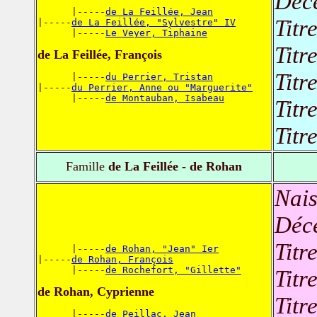
Déc
      |-----
de La Feillée, Jean
Titr
|-----
de La Feillée, "Sylvestre" IV
      |-----
Le Veyer, Tiphaine
Titr
de La Feillée, François
Titr
      |-----
du Perrier, Tristan
|-----
du Perrier, Anne ou "Marguerite"
      |-----
de Montauban, Isabeau
Titr
Titr
Famille
de La Feillée - de Rohan
Nais
Déc
Titr
      |-----
de Rohan, "Jean" Ier
|-----
de Rohan, François
      |-----
de Rochefort, "Gillette"
Titr
de Rohan, Cyprienne
Titr
      |-----
de Peillac, Jean