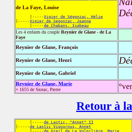
Nai
de La Faye, Louise
Dé
      |-----
Vigier de Ségonzac, Hélie
|-----
Vigier de Segonzac, Jeanne
      |-----
de Chabans, Isabeau
Les 4 enfants du couple
Reynier de Glane - de La
Faye
Reynier de Glane, François
Dé
Reynier de Glane, Henri
Reynier de Glane, Gabriel
Reynier de Glane, Marie
°ve
× 1655 de Siorac, Pierre
Retour à la
      |-----
de Lastic, "Annet" II
|-----
de Lastic Vigouroux, Annet
      |-----
de Greil de La Volpilière, Marie