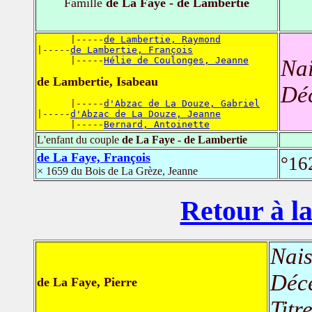
Famille
de La Faye - de Lambertie
      |-----
de Lambertie, Raymond
|-----
de Lambertie, François
      |-----
Hélie de Coulonges, Jeanne
Nai
de Lambertie, Isabeau
Dé
      |-----
d'Abzac de La Douze, Gabriel
|-----
d'Abzac de La Douze, Jeanne
      |-----
Bernard, Antoinette
L'enfant du couple
de La Faye - de Lambertie
de La Faye, François
°16
× 1659 du Bois de La Grèze, Jeanne
Retour à la
Nais
Déc
de La Faye, Pierre
Titr