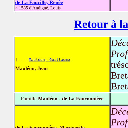
de La Faucille, Renée
× 1585 d'Andigné, Louis
Retour à la
Déc
Prof
|-----
Mauléon, Guillaume
trés
Mauléon, Jean
Bret
Bret
Famille
Mauléon - de La Fauconnière
Déc
Prof
de La Fauconnière, Marguerite