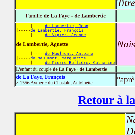
Titr
Famille
de La Faye - de Lambertie
      |-----
de Lambertie, Jean
|-----
de Lambertie, François
      |-----
de Vigier, Jeanne
Nais
de Lambertie, Agnette
      |-----
de Maulmont, Antoine
|-----
de Maulmont, Marguerite
      |-----
de Pierre-Buffière, Catherine
L'enfant du couple
de La Faye - de Lambertie
de La Faye, François
°aprè
× 1556 Aymeric du Chastain, Antoinette
Retour à la
N
D