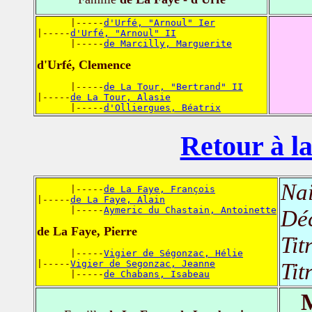
      |-----
d'Urfé, "Arnoul" Ier
|-----
d'Urfé, "Arnoul" II
      |-----
de Marcilly, Marguerite
d'Urfé, Clemence
      |-----
de La Tour, "Bertrand" II
|-----
de La Tour, Alasie
      |-----
d'Olliergues, Béatrix
Retour à la
Nai
      |-----
de La Faye, François
|-----
de La Faye, Alain
      |-----
Aymeric du Chastain, Antoinette
Dé
de La Faye, Pierre
Tit
      |-----
Vigier de Ségonzac, Hélie
|-----
Vigier de Segonzac, Jeanne
Tit
      |-----
de Chabans, Isabeau
M