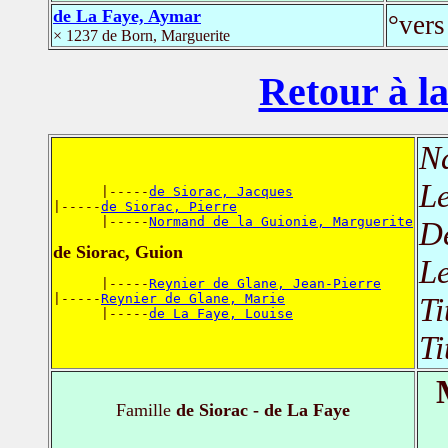
de La Faye, Aymar
°vers
× 1237 de Born, Marguerite
Retour à la
N
L
      |-----
de Siorac, Jacques
|-----
de Siorac, Pierre
      |-----
Normand de la Guionie, Marguerite
D
de Siorac, Guion
L
      |-----
Reynier de Glane, Jean-Pierre
|-----
Reynier de Glane, Marie
Ti
      |-----
de La Faye, Louise
Ti
Famille
de Siorac - de La Faye