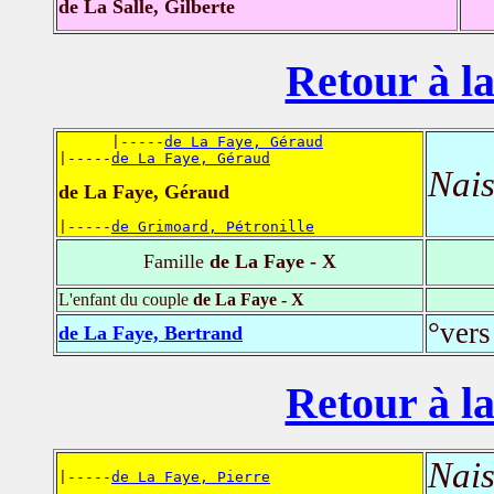
de La Salle, Gilberte
Retour à la
      |-----
de La Faye, Géraud
|-----
de La Faye, Géraud
Nais
de La Faye, Géraud
|-----
de Grimoard, Pétronille
Famille
de La Faye - X
L'enfant du couple
de La Faye - X
°vers
de La Faye, Bertrand
Retour à la
Nais
|-----
de La Faye, Pierre