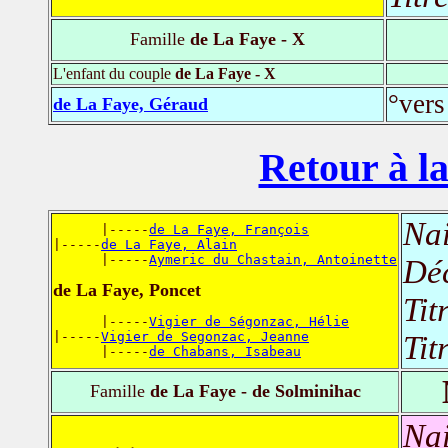
Famille
de La Faye - X
L'enfant du couple
de La Faye - X
°vers
de La Faye, Géraud
Retour à la
Nai
      |-----
de La Faye, François
|-----
de La Faye, Alain
      |-----
Aymeric du Chastain, Antoinette
Dé
de La Faye, Poncet
Tit
      |-----
Vigier de Ségonzac, Hélie
|-----
Vigier de Segonzac, Jeanne
Tit
      |-----
de Chabans, Isabeau
Famille
de La Faye - de Solminihac
Nai