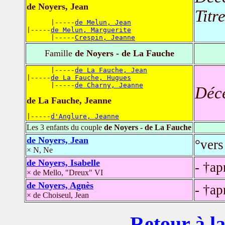
de Noyers, Jean
Titr
      |-----
de Melun, Jean
|-----
de Melun, Marguerite
      |-----
Crespin, Jeanne
Famille
de Noyers - de La Fauche
      |-----
de La Fauche, Jean
|-----
de La Fauche, Hugues
      |-----
de Charny, Jeanne
Déc
de La Fauche, Jeanne
|-----
d'Anglure, Jeanne
Les 3 enfants du couple
de Noyers - de La Fauche
de Noyers, Jean
°vers
× N, Ne
de Noyers, Isabelle
- †ap
× de Mello, "Dreux" VI
de Noyers, Agnès
- †ap
× de Choiseul, Jean
Retour à la