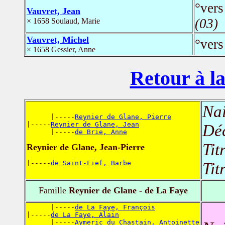
°vers
Vauvret, Jean
(03)
× 1658 Soulaud, Marie
Vauvret, Michel
°ver
× 1658 Gessier, Anne
Retour à la
Nai
      |-----
Reynier de Glane, Pierre
|-----
Reynier de Glane, Jean
Dé
      |-----
de Brie, Anne
Tit
Reynier de Glane, Jean-Pierre
|-----
de Saint-Fief, Barbe
Tit
Famille
Reynier de Glane - de La Faye
      |-----
de La Faye, François
|-----
de La Faye, Alain
      |-----
Aymeric du Chastain, Antoinette