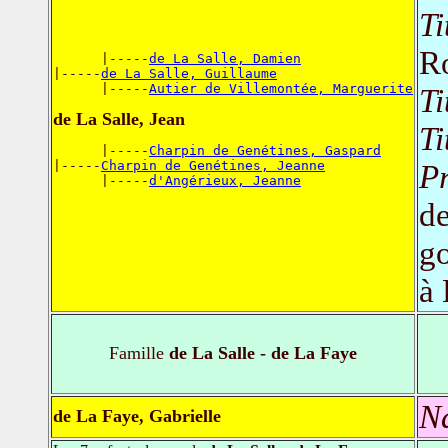
Ti
R
      |-----
de La Salle, Damien
|-----
de La Salle, Guillaume
      |-----
Autier de Villemontée, Marguerite
Ti
de La Salle, Jean
Ti
      |-----
Charpin de Genétines, Gaspard
|-----
Charpin de Genétines, Jeanne
Pr
      |-----
d'Angérieux, Jeanne
de
g
à
Famille
de La Salle - de La Faye
N
de La Faye, Gabrielle