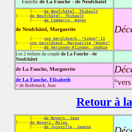
Famille
de La Fauche - de Neufchâtel
      |-----
de Neufchâtel, Thibault
|-----
de Neufchâtel, Thibault
      |-----
de Commercy, Agnès
Déc
de Neufchâtel, Marguerite
      |-----
von Geroldseck, "Simon" II
|-----
von Geroldseck, Marguerite "Agnès"
      |-----
de Veringen-Klingen, Sophie
Les 2 enfants du couple
de La Fauche - de
Neufchâtel
Déc
de La Fauche, Marguerite
de La Fauche, Elisabeth
°vers
× de Rodemack, Jean
Retour à la
      |-----
de Noyers, Jean
|-----
de Noyers, Miles
      |-----
de Joinville, Jeanne
Déc