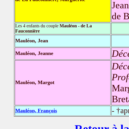
Jean
de B
Les 4 enfants du couple
Mauléon - de La
Fauconnière
Mauléon, Jean
Déc
Mauléon, Jeanne
Déc
Prof
Mauléon, Margot
Marg
Bret
- †ap
Mauléon, François
Retour à la