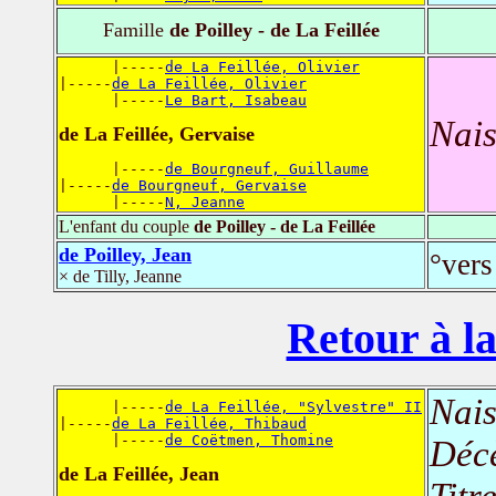
Famille
de Poilley - de La Feillée
      |-----
de La Feillée, Olivier
|-----
de La Feillée, Olivier
      |-----
Le Bart, Isabeau
Nais
de La Feillée, Gervaise
      |-----
de Bourgneuf, Guillaume
|-----
de Bourgneuf, Gervaise
      |-----
N, Jeanne
L'enfant du couple
de Poilley - de La Feillée
de Poilley, Jean
°vers
× de Tilly, Jeanne
Retour à la
Nais
      |-----
de La Feillée, "Sylvestre" II
|-----
de La Feillée, Thibaud
      |-----
de Coëtmen, Thomine
Déc
de La Feillée, Jean
Titr