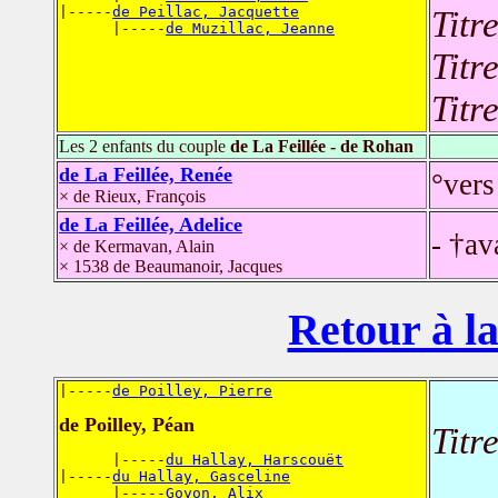
|-----
de Peillac, Jacquette
Titr
      |-----
de Muzillac, Jeanne
Titr
Titr
Les 2 enfants du couple
de La Feillée - de Rohan
de La Feillée, Renée
°vers
× de Rieux, François
de La Feillée, Adelice
- †av
× de Kermavan, Alain
× 1538 de Beaumanoir, Jacques
Retour à la
|-----
de Poilley, Pierre
de Poilley, Péan
Titr
      |-----
du Hallay, Harscouët
|-----
du Hallay, Gasceline
      |-----
Goyon, Alix