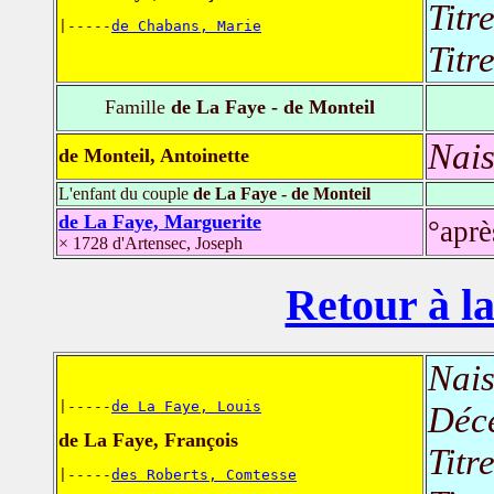
Titr
|-----
de Chabans, Marie
Titr
Famille
de La Faye - de Monteil
Nais
de Monteil, Antoinette
L'enfant du couple
de La Faye - de Monteil
de La Faye, Marguerite
°aprè
× 1728 d'Artensec, Joseph
Retour à la
Nais
|-----
de La Faye, Louis
Déc
de La Faye, François
Titr
|-----
des Roberts, Comtesse