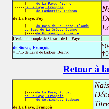
      |-----
de La Faye, Pierre
N
|-----
de La Faye, François
      |-----
de Lambertie, Isabeau
D
de La Faye, Foy
L
      |-----
du Bois de La Grèze, Claude
|-----
du Bois de La Grèze, Jeanne
      |-----
de Grimoard, Gabrielle
L'enfant du couple
de Siorac - de La Faye
°0
de Siorac, François
†0
× 1715 de Laval de Ladoue, Béatrix
Retour à la
Nais
Déc
      |-----
de La Faye, Poncet
|-----
de La Faye, François
      |-----
de Solminihac, Isabeau
Titr
de La Faye, François