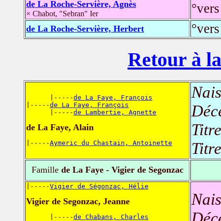
de La Roche-Servière, Agnès
°vers
× Chabot, "Sebran" Ier
°ver
de La Roche-Servière, Herbert
Retour à la
Nais
      |-----
de La Faye, François
|-----
de La Faye, François
Déc
      |-----
de Lambertie, Agnette
Titr
de La Faye, Alain
|-----
Aymeric du Chastain, Antoinette
Titr
Famille
de La Faye - Vigier de Segonzac
|-----
Vigier de Ségonzac, Hélie
Nais
Vigier de Segonzac, Jeanne
Déc
      |-----
de Chabans, Charles