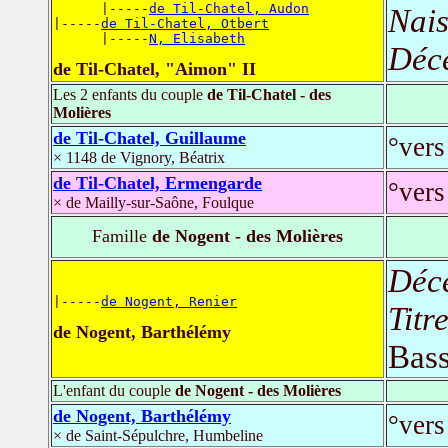
      |-----
de Til-Chatel, Audon
Nais
|-----
de Til-Chatel, Otbert
      |-----
N, Elisabeth
Déc
de Til-Chatel, "Aimon" II
Les 2 enfants du couple
de Til-Chatel - des
Molières
de Til-Chatel, Guillaume
°vers
× 1148 de Vignory, Béatrix
de Til-Chatel, Ermengarde
°vers
× de Mailly-sur-Saône, Foulque
Famille
de Nogent - des Molières
Déc
|-----
de Nogent, Renier
Titr
de Nogent, Barthélémy
Bas
L'enfant du couple
de Nogent - des Molières
de Nogent, Barthélémy
°vers
× de Saint-Sépulchre, Humbeline