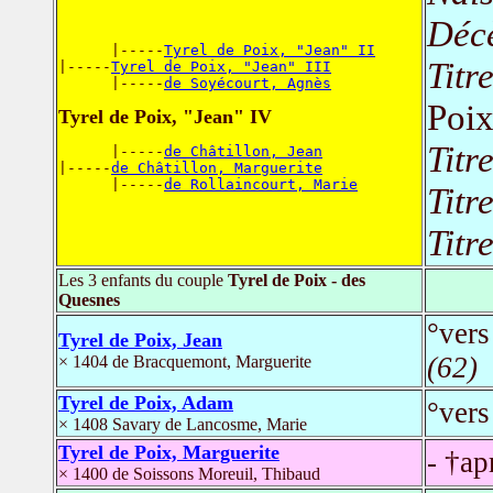
Déc
      |-----
Tyrel de Poix, "Jean" II
Titr
|-----
Tyrel de Poix, "Jean" III
      |-----
de Soyécourt, Agnès
Poi
Tyrel de Poix, "Jean" IV
Titr
      |-----
de Châtillon, Jean
|-----
de Châtillon, Marguerite
      |-----
de Rollaincourt, Marie
Titr
Titr
Les 3 enfants du couple
Tyrel de Poix - des
Quesnes
°vers
Tyrel de Poix, Jean
(62)
× 1404 de Bracquemont, Marguerite
Tyrel de Poix, Adam
°vers
× 1408 Savary de Lancosme, Marie
Tyrel de Poix, Marguerite
- †ap
× 1400 de Soissons Moreuil, Thibaud