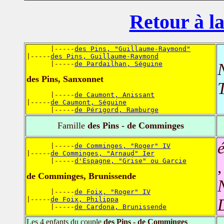
Retour à la
      |-----
des Pins, "Guillaume-Raymond"
|-----
des Pins, Guillaume-Raymond
      |-----
de Pardailhan, Séguine
des Pins, Sanxonnet
T
      |-----
de Caumont, Anissant
|-----
de Caumont, Séguine
      |-----
de Périgord, Ramburge
Famille
des Pins - de Comminges
      |-----
de Comminges, "Roger" IV
|-----
de Comminges, "Arnaud" Ier
      |-----
d'Espagne, "Grise" ou Garcie
de Comminges, Brunissende
      |-----
de Foix, "Roger" IV
|-----
de Foix, Philippa
      |-----
de Cardona, Brunissende
Les 4 enfants du couple
des Pins - de Comminges