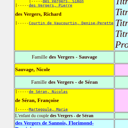
Tit
      |-----
des Vergers, Simon
|-----
des Vergers, Pierre
Tit
des Vergers, Richard
Tit
|-----
Courtin de Vaucourtin, Denise-Perette
Tit
Pro
Famille
des Vergers - Sauvage
Sauvage, Nicole
Famille
des Vergers - de Séran
|-----
de Séran, Nicolas
de Séran, Françoise
|-----
Martegoule, Marie
L'enfant du couple
des Vergers - de Séran
des Vergers de Sannois, Florimond-