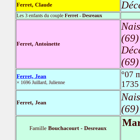
Déc
Ferret, Claude
Les 3 enfants du couple
Ferret - Desreaux
Nais
(69)
Ferret, Antoinette
Déc
(69)
°07 
Ferret, Jean
173
× 1696 Juillard, Julienne
Nais
Ferret, Jean
(69)
Mar
Famille
Bouchacourt - Desreaux