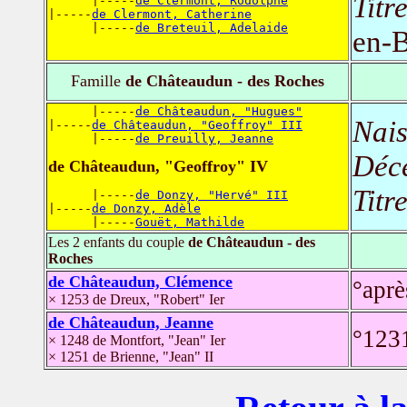
Titr
      |-----
de Clermont, Rodolphe
|-----
de Clermont, Catherine
      |-----
de Breteuil, Adelaide
en-B
Famille
de Châteaudun - des Roches
      |-----
de Châteaudun, "Hugues"
Nais
|-----
de Châteaudun, "Geoffroy" III
      |-----
de Preuilly, Jeanne
Déc
de Châteaudun, "Geoffroy" IV
Titr
      |-----
de Donzy, "Hervé" III
|-----
de Donzy, Adèle
      |-----
Gouët, Mathilde
Les 2 enfants du couple
de Châteaudun - des
Roches
de Châteaudun, Clémence
°aprè
× 1253 de Dreux, "Robert" Ier
de Châteaudun, Jeanne
°123
× 1248 de Montfort, "Jean" Ier
× 1251 de Brienne, "Jean" II