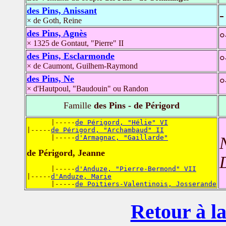
des Pins, Anissant
-
× de Goth, Reine
des Pins, Agnès
°
× 1325 de Gontaut, "Pierre" II
des Pins, Esclarmonde
°
× de Caumont, Guilhem-Raymond
des Pins, Ne
°
× d'Hautpoul, "Baudouin" ou Randon
Famille
des Pins - de Périgord
      |-----
de Périgord, "Hélie" VI
|-----
de Périgord, "Archambaud" II
      |-----
d'Armagnac, "Gaillarde"
de Périgord, Jeanne
      |-----
d'Anduze, "Pierre-Bermond" VII
|-----
d'Anduze, Marie
      |-----
de Poitiers-Valentinois, Josserande
Retour à la