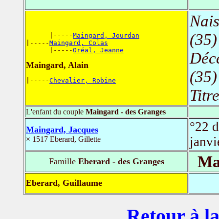
Nais
(35)
      |-----
Maingard, Jourdan
|-----
Maingard, Colas
      |-----
Oréal, Jeanne
Déc
Maingard, Alain
(35)
|-----
Chevalier, Robine
Titr
L'enfant du couple
Maingard - des Granges
°22 
Maingard, Jacques
janv
× 1517 Eberard, Gillette
Ma
Famille
Eberard - des Granges
Eberard, Guillaume
Retour à la