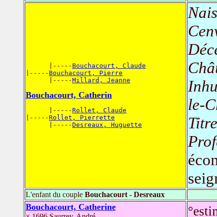
Nais
Cenv
Déc
Chât
      |-----
Bouchacourt, Claude
|-----
Bouchacourt, Pierre
      |-----
Millard, Jeanne
Inh
Bouchacourt, Catherin
le-C
      |-----
Rollet, Claude
|-----
Rollet, Pierrette
Titr
      |-----
Desreaux, Huguette
Prof
écon
seig
L'enfant du couple
Bouchacourt - Desreaux
Bouchacourt, Catherine
°esti
× 1696 Saurrey, André