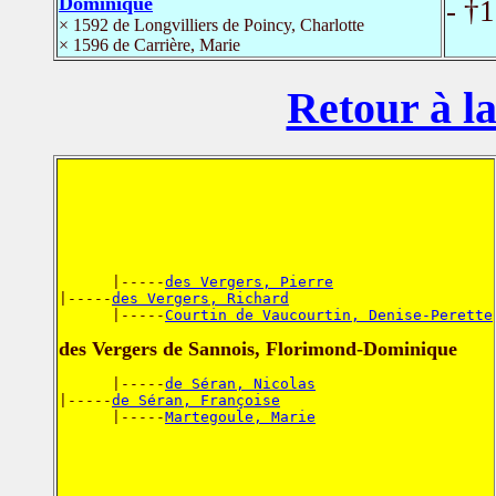
Dominique
- †
× 1592 de Longvilliers de Poincy, Charlotte
× 1596 de Carrière, Marie
Retour à la
      |-----
des Vergers, Pierre
|-----
des Vergers, Richard
      |-----
Courtin de Vaucourtin, Denise-Perette
des Vergers de Sannois, Florimond-Dominique
      |-----
de Séran, Nicolas
|-----
de Séran, Françoise
      |-----
Martegoule, Marie