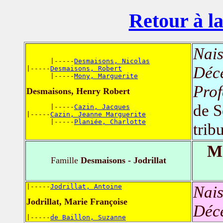
Retour à la
Nais
      |-----
Desmaisons, Nicolas
Déc
|-----
Desmaisons, Robert
      |-----
Mony, Marguerite
Prof
Desmaisons, Henry Robert
de S
      |-----
Cazin, Jacques
|-----
Cazin, Jeanne Marguerite
      |-----
Planiée, Charlotte
trib
Ma
Famille
Desmaisons - Jodrillat
|-----
Jodrillat, Antoine
Nais
Jodrillat, Marie Françoise
Déc
|-----
de Baillon, Suzanne