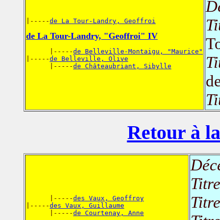
D
Ti
|-----
de La Tour-Landry, Geoffroi
de La Tour-Landry, "Geoffroi" IV
T
      |-----
de Belleville-Montaigu, "Maurice"
Ti
|-----
de Belleville, Olive
      |-----
de Châteaubriant, Sibylle
d
Ti
Retour à la
Déc
Titr
Titr
      |-----
des Vaux, Geoffroy
|-----
des Vaux, Guillaume
      |-----
de Courtenay, Anne