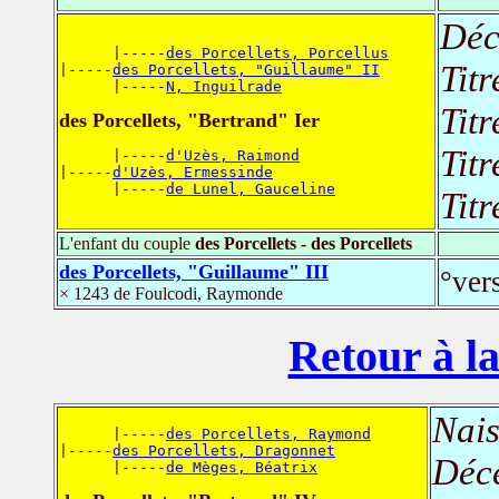
Déc
      |-----
des Porcellets, Porcellus
Titr
|-----
des Porcellets, "Guillaume" II
      |-----
N, Inguilrade
Titr
des Porcellets, "Bertrand" Ier
Titr
      |-----
d'Uzès, Raimond
|-----
d'Uzès, Ermessinde
      |-----
de Lunel, Gauceline
Titr
L'enfant du couple
des Porcellets - des Porcellets
des Porcellets, "Guillaume" III
°ver
× 1243 de Foulcodi, Raymonde
Retour à la
Nais
      |-----
des Porcellets, Raymond
|-----
des Porcellets, Dragonnet
Déc
      |-----
de Mèges, Béatrix