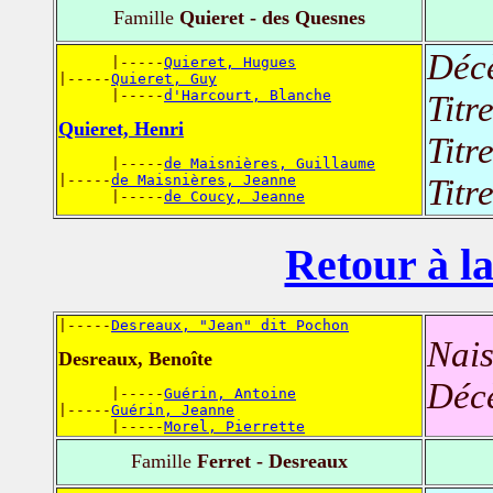
Famille
Quieret - des Quesnes
Déc
      |-----
Quieret, Hugues
|-----
Quieret, Guy
      |-----
d'Harcourt, Blanche
Titr
Quieret, Henri
Titr
      |-----
de Maisnières, Guillaume
|-----
de Maisnières, Jeanne
Titr
      |-----
de Coucy, Jeanne
Retour à la
|-----
Desreaux, "Jean" dit Pochon
Nais
Desreaux, Benoîte
Déc
      |-----
Guérin, Antoine
|-----
Guérin, Jeanne
      |-----
Morel, Pierrette
Famille
Ferret - Desreaux