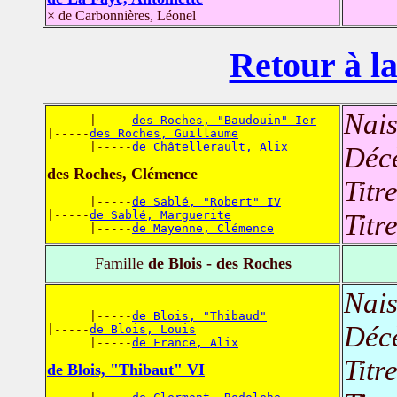
× de Carbonnières, Léonel
Retour à la
Nais
      |-----
des Roches, "Baudouin" Ier
|-----
des Roches, Guillaume
      |-----
de Châtellerault, Alix
Déc
des Roches, Clémence
Titr
      |-----
de Sablé, "Robert" IV
|-----
de Sablé, Marguerite
Titr
      |-----
de Mayenne, Clémence
Famille
de Blois - des Roches
Nais
      |-----
de Blois, "Thibaud"
Déc
|-----
de Blois, Louis
      |-----
de France, Alix
Titr
de Blois, "Thibaut" VI