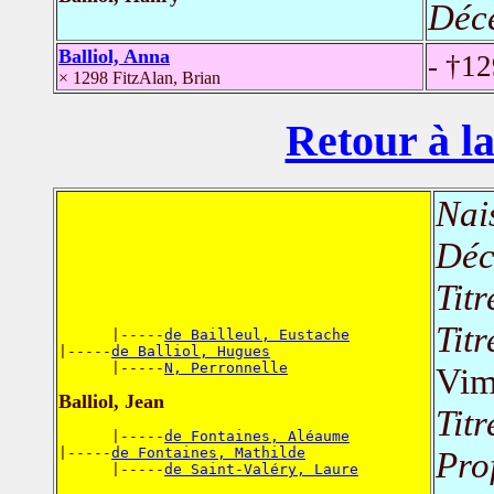
Déc
Balliol, Anna
- †1
× 1298 FitzAlan, Brian
Retour à la
Nai
Déc
Titr
Titr
      |-----
de Bailleul, Eustache
|-----
de Balliol, Hugues
      |-----
N, Perronnelle
Vi
Balliol, Jean
Titr
      |-----
de Fontaines, Aléaume
|-----
de Fontaines, Mathilde
Pro
      |-----
de Saint-Valéry, Laure