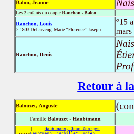
Nais
Balon, Jeanne
Les 2 enfants du couple
Ranchon - Balon
°15 a
Ranchon, Louis
mars
× 1803 Deharveng, Marie "Florence" Joseph
Nais
Étie
Ranchon, Denis
Prof
Retour à la
(con
Balouzet, Auguste
Famille
Balouzet - Haubtmann
      |-----
Haubtmann, Jean Georges
|-----
Haubtmann, "Achille" Lucien