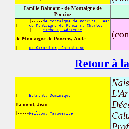
Famille
Balmont - de Montaigne de
Poncins
      |-----
de Montaigne de Poncins, Jean
|-----
de Montaigne de Poncins, Charles
      |-----
Michaut, Adrienne
(con
de Montaigne de Poncins, Aude
|-----
de Girardier, Christiane
Retour à la
Nais
L'Ar
|-----
Balmont, Dominique
Déc
Balmont, Jean
Calu
|-----
Peillon, Marguerite
Prof