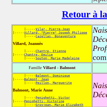
Retour à la
Nais
      |-----
Vilar, Pierre-Jean
|-----
Villard, "Pierre" Joseph Philippe
      |-----
Cazellas, Bonaventure
Déc
Villard, Joannès
Prof
      |-----
Chantre, Etienne
|-----
Chantre, Emilie
com
      |-----
Souton, Marie Madeleine
Famille
Villard - Balmont
      |-----
Balmont, Dominique
|-----
Balmont, Jean
      |-----
Peillon, Marguerite
Nais
Balmont, Marie Anne
Déc
      |-----
Penighetti, Victor
|-----
Penighetti, Victorine
      |-----
Grosjean, Marie Elizabeth