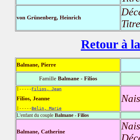
Déc
von Grünenberg, Heinrich
Titr
Retour à la
Balmane, Pierre
Famille
Balmane - Filios
|-----
Filios, Jean
Nais
Filios, Jeanne
|-----
Belin, Marie
L'enfant du couple
Balmane - Filios
Nais
Balmane, Catherine
Déc