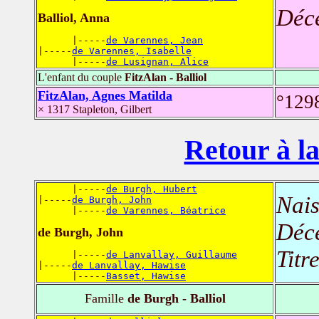
Déc
Balliol, Anna
      |-----
de Varennes, Jean
|-----
de Varennes, Isabelle
      |-----
de Lusignan, Alice
L'enfant du couple
FitzAlan - Balliol
FitzAlan, Agnes Matilda
°129
× 1317 Stapleton, Gilbert
Retour à la
      |-----
de Burgh, Hubert
Nais
|-----
de Burgh, John
      |-----
de Varennes, Béatrice
Déc
de Burgh, John
Titr
      |-----
de Lanvallay, Guillaume
|-----
de Lanvallay, Hawise
      |-----
Basset, Hawise
Famille
de Burgh - Balliol