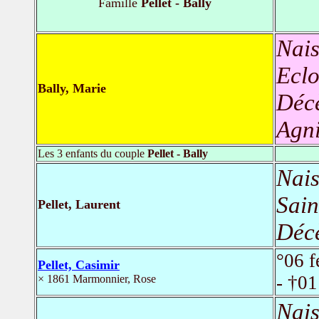
Famille
Pellet - Bally
Nais
Eclo
Bally, Marie
Déc
Agni
Les 3 enfants du couple
Pellet - Bally
Nais
Sain
Pellet, Laurent
Déc
°06 f
Pellet, Casimir
- †01
× 1861 Marmonnier, Rose
Nais