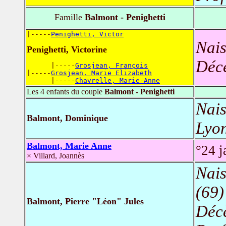
Famille
Balmont - Penighetti
|-----
Penighetti, Victor
Nais
Penighetti, Victorine
Déc
      |-----
Grosjean, François
|-----
Grosjean, Marie Elizabeth
      |-----
Chavrelle, Marie-Anne
Les 4 enfants du couple
Balmont - Penighetti
Nais
Balmont, Dominique
Lyon
Balmont, Marie Anne
°24 j
× Villard, Joannès
Nais
(69)
Balmont, Pierre "Léon" Jules
Déc