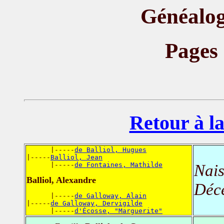
Généalog
Pages
Retour à la
      |-----
de Balliol, Hugues
|-----
Balliol, Jean
      |-----
de Fontaines, Mathilde
Nais
Balliol, Alexandre
Déc
      |-----
de Galloway, Alain
|-----
de Galloway, Dervigilde
      |-----
d'Écosse, "Marguerite"