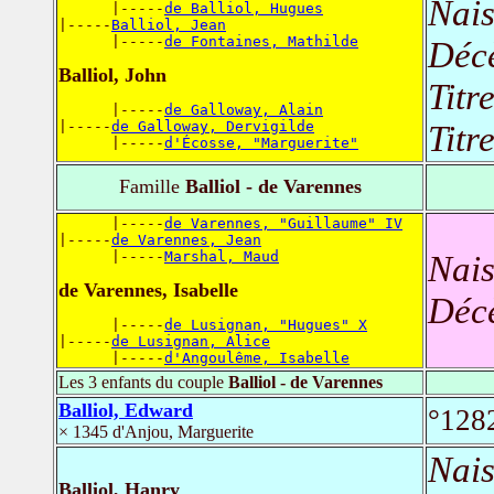
Nais
      |-----
de Balliol, Hugues
|-----
Balliol, Jean
      |-----
de Fontaines, Mathilde
Déc
Balliol, John
Titr
      |-----
de Galloway, Alain
|-----
de Galloway, Dervigilde
Titr
      |-----
d'Écosse, "Marguerite"
Famille
Balliol - de Varennes
      |-----
de Varennes, "Guillaume" IV
|-----
de Varennes, Jean
      |-----
Marshal, Maud
Nais
de Varennes, Isabelle
Déc
      |-----
de Lusignan, "Hugues" X
|-----
de Lusignan, Alice
      |-----
d'Angoulême, Isabelle
Les 3 enfants du couple
Balliol - de Varennes
Balliol, Edward
°128
× 1345 d'Anjou, Marguerite
Nais
Balliol, Hanry