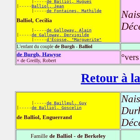
      |-----
de Balliol, Hugues
|-----
Balliol, Jean
      |-----
de Fontaines, Mathilde
Nais
Balliol, Cecilia
Déc
      |-----
de Galloway, Alain
|-----
de Galloway, Dervigilde
      |-----
d'Écosse, "Marguerite"
L'enfant du couple
de Burgh - Balliol
de Burgh, Hawyse
°vers
× de Greilly, Robert
Retour à la
Nais
      |-----
de Bailleul, Guy
Durh
|-----
de Balliol, Goscelin
de Balliol, Enguerrand
Déc
Famille
de Balliol - de Berkeley