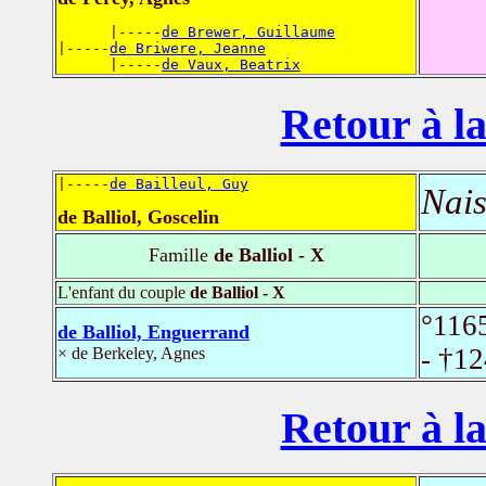
      |-----
de Brewer, Guillaume
|-----
de Briwere, Jeanne
      |-----
de Vaux, Beatrix
Retour à la
|-----
de Bailleul, Guy
Nais
de Balliol, Goscelin
Famille
de Balliol - X
L'enfant du couple
de Balliol - X
°116
de Balliol, Enguerrand
- †1
× de Berkeley, Agnes
Retour à la