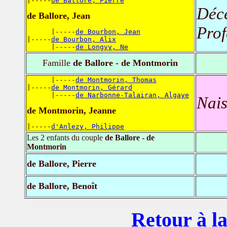
|-----
de Ballore, Pierre
Déc
de Ballore, Jean
Prof
      |-----
de Bourbon, Jean
|-----
de Bourbon, Alix
      |-----
de Longvy, Ne
Famille
de Ballore - de Montmorin
      |-----
de Montmorin, Thomas
|-----
de Montmorin, Gérard
      |-----
de Narbonne-Talairan, Algaye
Nais
de Montmorin, Jeanne
|-----
d'Anlezy, Philippe
Les 2 enfants du couple
de Ballore - de
Montmorin
de Ballore, Pierre
de Ballore, Benoît
Retour à la