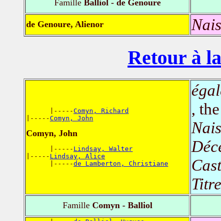
Famille
Balliol - de Genoure
Nais
de Genoure, Alienor
Retour à la
égal
, th
      |-----
Comyn, Richard
|-----
Comyn, John
Nais
Comyn, John
Déc
      |-----
Lindsay, Walter
|-----
Lindsay, Alice
Cast
      |-----
de Lamberton, Christiane
Titr
Famille
Comyn - Balliol