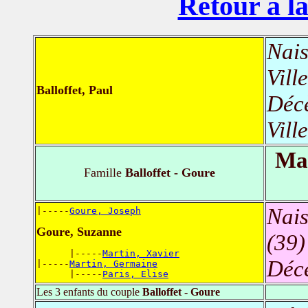
Retour à la
Nais
Vill
Balloffet, Paul
Déc
Vill
Mar
Famille
Balloffet - Goure
Nais
|-----
Goure, Joseph
Goure, Suzanne
(39)
      |-----
Martin, Xavier
Déc
|-----
Martin, Germaine
      |-----
Paris, Elise
Les 3 enfants du couple
Balloffet - Goure