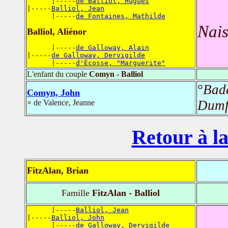
      |-----
de Balliol, Hugues
|-----
Balliol, Jean
      |-----
de Fontaines, Mathilde
Nais
Balliol, Aliénor
      |-----
de Galloway, Alain
|-----
de Galloway, Dervigilde
      |-----
d'Écosse, "Marguerite"
L'enfant du couple
Comyn - Balliol
°
Bad
Comyn, John
Dumf
× de Valence, Jeanne
Retour à la
FitzAlan, Brian
Famille
FitzAlan - Balliol
      |-----
Balliol, Jean
|-----
Balliol, John
      |-----
de Galloway, Dervigilde