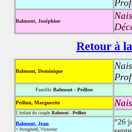
Prof
Nais
Balmont, Joséphine
Déc
Retour à la
Nais
Balmont, Dominique
Prof
Famille
Balmont - Peillon
Nais
Peillon, Marguerite
L'enfant du couple
Balmont - Peillon
°26 
Balmont, Jean
sept
× Penighetti, Victorine