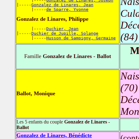
Nais
      |-----
Gonzalez de Linares, Joseph
|-----
Gonzalez de Linares, Jean
      |-----
de Sparre, Yvonne
Cula
Gonzalez de Linares, Philippe
Déc
      |-----
Duchier, Jean
|-----
Duchier de Jupille, Solange
(84)
      |-----
Husson de Sampigny, Germaine
M
Famille
Gonzalez de Linares - Ballot
Nais
(70)
Ballot, Monique
Déc
Mont
Les 5 enfants du couple
Gonzalez de Linares -
Ballot
Gonzalez de Linares, Bénédicte
(con