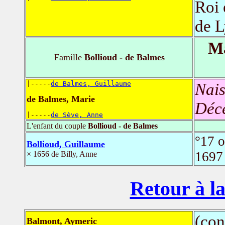
Roi 
de L
Ma
Famille
Bollioud - de Balmes
|-----
de Balmes, Guillaume
Nais
de Balmes, Marie
Déc
|-----
de Sève, Anne
L'enfant du couple
Bollioud - de Balmes
°17 
Bollioud, Guillaume
169
× 1656 de Billy, Anne
Retour à la
(con
Balmont, Aymeric