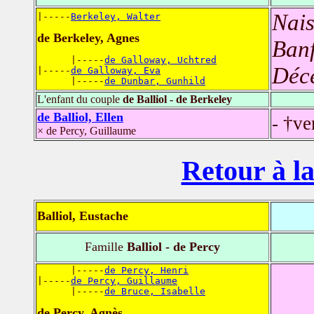
Nais
|-----
Berkeley, Walter
de Berkeley, Agnes
Banf
      |-----
de Galloway, Uchtred
Déc
|-----
de Galloway, Eva
      |-----
de Dunbar, Gunhild
L'enfant du couple
de Balliol - de Berkeley
de Balliol, Ellen
- †v
× de Percy, Guillaume
Retour à la
Balliol, Eustache
Famille
Balliol - de Percy
      |-----
de Percy, Henri
|-----
de Percy, Guillaume
      |-----
de Bruce, Isabelle
de Percy, Agnès