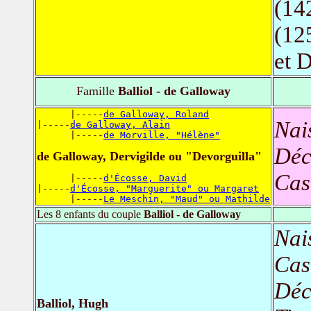
(14
(12
et 
Famille
Balliol - de Galloway
      |-----
de Galloway, Roland
Nai
|-----
de Galloway, Alain
      |-----
de Morville, "Hélène"
Déc
de Galloway, Dervigilde ou "Devorguilla"
Cas
      |-----
d'Écosse, David
|-----
d'Écosse, "Marguerite" ou Margaret
      |-----
Le Meschin, "Maud" ou Mathilde
Les 8 enfants du couple
Balliol - de Galloway
Nai
Cas
Déc
Balliol, Hugh