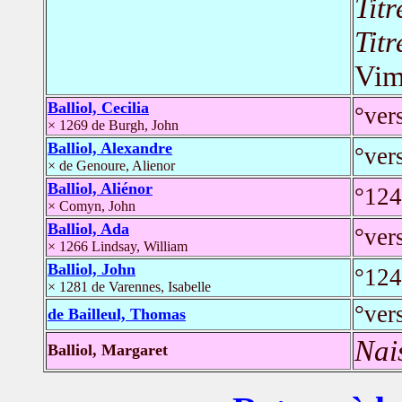
Titr
Titr
Vi
Balliol, Cecilia
°ver
× 1269 de Burgh, John
Balliol, Alexandre
°ver
× de Genoure, Alienor
Balliol, Aliénor
°124
× Comyn, John
Balliol, Ada
°ver
× 1266 Lindsay, William
Balliol, John
°124
× 1281 de Varennes, Isabelle
°ver
de Bailleul, Thomas
Nai
Balliol, Margaret