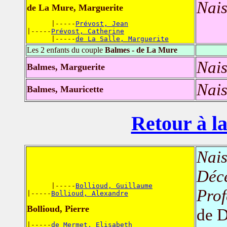
Nais
de La Mure, Marguerite
      |-----
Prévost, Jean
|-----
Prévost, Catherine
      |-----
de La Salle, Marguerite
Les 2 enfants du couple
Balmes - de La Mure
Nais
Balmes, Marguerite
Nais
Balmes, Mauricette
Retour à la
Nais
Déc
      |-----
Bollioud, Guillaume
Prof
|-----
Bollioud, Alexandre
Bollioud, Pierre
de D
|-----
de Mermet, Elisabeth