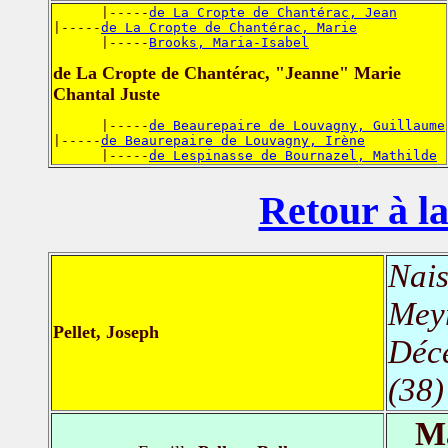
      |-----
de La Cropte de Chantérac, Jean
|-----
de La Cropte de Chantérac, Marie
      |-----
Brooks, Maria-Isabel
de La Cropte de Chantérac, "Jeanne" Marie
Chantal Juste
      |-----
de Beaurepaire de Louvagny, Guillaume
|-----
de Beaurepaire de Louvagny, Irène
      |-----
de Lespinasse de Bournazel, Mathilde
Retour à la
Nais
Meyr
Pellet, Joseph
Déc
(38)
Ma