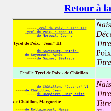
Retour à la
Nais
      |-----
Tyrel de Poix, "Jean" Ier
Déc
|-----
Tyrel de Poix, "Jean" II
      |-----
de Moreuil, Jeanne
Titr
Tyrel de Poix, "Jean" III
Poi
      |-----
de Soyécourt, Mathieu
|-----
de Soyécourt, Agnès
      |-----
de Guines, Béatrice
Titr
Famille
Tyrel de Poix - de Châtillon
Nais
      |-----
de Châtillon, "Gaucher" VI
|-----
de Châtillon, Jean
Titr
      |-----
de Dampierre, Marguerite
Titr
de Châtillon, Marguerite
|-----
de Rollaincourt, Marie