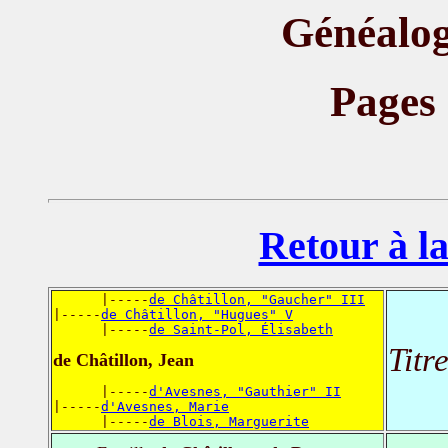
Généalog
Pages
Retour à la
      |-----
de Châtillon, "Gaucher" III
|-----
de Châtillon, "Hugues" V
      |-----
de Saint-Pol, Élisabeth
Titr
de Châtillon, Jean
      |-----
d'Avesnes, "Gauthier" II
|-----
d'Avesnes, Marie
      |-----
de Blois, Marguerite