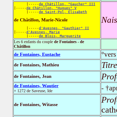
      |-----
de Châtillon, "Gaucher" III
|-----
de Châtillon, "Hugues" V
      |-----
de Saint-Pol, Élisabeth
Nais
de Châtillon, Marie-Nicole
      |-----
d'Avesnes, "Gauthier" II
|-----
d'Avesnes, Marie
      |-----
de Blois, Marguerite
Les 6 enfants du couple
de Fontaines - de
Châtillon
°vers
de Fontaines, Eustache
Titr
de Fontaines, Mathieu
Prof
de Fontaines, Jean
de Fontaines, Wautier
- †ap
× 1272 de Saveuse, Ide
Prof
de Fontaines, Witasse
cath