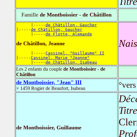
Titr
Famille
de Montboissier - de Châtillon
      |-----
de Châtillon, Gaucher
|-----
de Châtillon, Gaucher
      |-----
de Flotte, Alemande
Nais
de Châtillon, Jeanne
      |-----
Cassinel, "Guillaume" II
|-----
Cassinel, Marie "Jeanne"
      |-----
de Châtillon, Isabeau
Les 2 enfants du couple
de Montboissier - de
Châtillon
de Montboissier, "Jean" III
°vers
× 1459 Rogier de Beaufort, Isabeau
Déc
Titr
Cle
de Montboissier, Guillaume
Prof