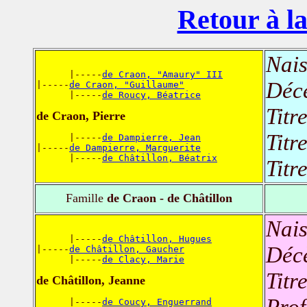
Retour à la
Nais
      |-----
de Craon, "Amaury" III
Déc
|-----
de Craon, "Guillaume"
      |-----
de Roucy, Béatrice
Titr
de Craon, Pierre
Titr
      |-----
de Dampierre, Jean
|-----
de Dampierre, Marguerite
      |-----
de Châtillon, Béatrix
Titr
Famille
de Craon - de Châtillon
Nais
      |-----
de Châtillon, Hugues
Déc
|-----
de Châtillon, Gaucher
      |-----
de Clacy, Marie
Titr
de Châtillon, Jeanne
Prof
      |-----
de Coucy, Enguerrand