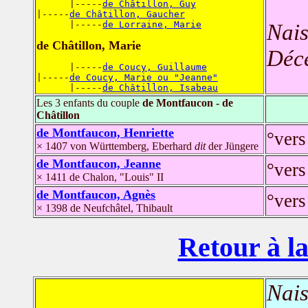
      |-----
de Châtillon, Guy
|-----
de Châtillon, Gaucher
      |-----
de Lorraine, Marie
Nais
de Châtillon, Marie
Déc
      |-----
de Coucy, Guillaume
|-----
de Coucy, Marie ou "Jeanne"
      |-----
de Châtillon, Isabeau
Les 3 enfants du couple
de Montfaucon - de
Châtillon
de Montfaucon, Henriette
°vers
× 1407 von Württemberg, Eberhard
dit
der Jüngere
de Montfaucon, Jeanne
°ver
× 1411 de Chalon, "Louis" II
de Montfaucon, Agnès
°vers
× 1398 de Neufchâtel, Thibault
Retour à la
Nais