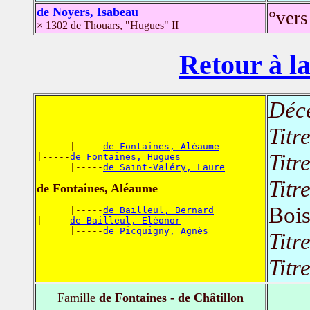
de Noyers, Isabeau
°vers
× 1302 de Thouars, "Hugues" II
Retour à la
Déc
Titr
      |-----
de Fontaines, Aléaume
Titr
|-----
de Fontaines, Hugues
      |-----
de Saint-Valéry, Laure
Titr
de Fontaines, Aléaume
Boi
      |-----
de Bailleul, Bernard
|-----
de Bailleul, Eléonor
      |-----
de Picquigny, Agnès
Titr
Titr
Famille
de Fontaines - de Châtillon