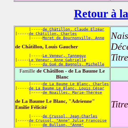
Retour à la
      |-----
de Châtillon, Claude Elzéar
Nais
|-----
de Châtillon, Charles
      |-----
Moret de Bournonville, Anne
Déc
de Châtillon, Louis Gaucher
Titr
      |-----
Le Veneur, Tanneguy
|-----
Le Veneur, Anne Gabrielle
      |-----
du Gué de Bagnols, Michelle
Famille
de Châtillon - de La Baume Le
Blanc
      |-----
de La Baume Le Blanc, Charles
|-----
de La Baume Le Blanc, Louis César
      |-----
de Noailles, Marie-Thérèse
de La Baume Le Blanc, "Adrienne"
Titr
Emilie Félicité
      |-----
de Crussol, Jean-Charles
|-----
de Crussol, "Anne" Julie Françoise
      |-----
de Bullion, "Anne"