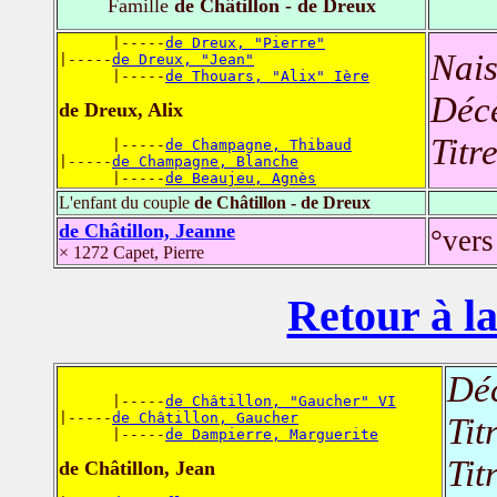
Famille
de Châtillon - de Dreux
      |-----
de Dreux, "Pierre"
Nais
|-----
de Dreux, "Jean"
      |-----
de Thouars, "Alix" Ière
Déc
de Dreux, Alix
Titr
      |-----
de Champagne, Thibaud
|-----
de Champagne, Blanche
      |-----
de Beaujeu, Agnès
L'enfant du couple
de Châtillon - de Dreux
de Châtillon, Jeanne
°vers
× 1272 Capet, Pierre
Retour à la
Dé
      |-----
de Châtillon, "Gaucher" VI
|-----
de Châtillon, Gaucher
Tit
      |-----
de Dampierre, Marguerite
Tit
de Châtillon, Jean