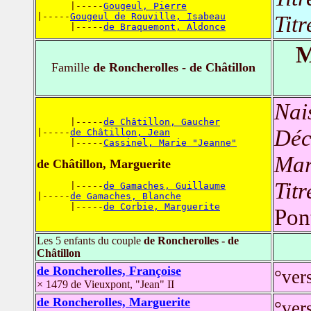
      |-----
Gougeul, Pierre
|-----
Gougeul de Rouville, Isabeau
Titr
      |-----
de Braquemont, Aldonce
M
Famille
de Roncherolles - de Châtillon
Nai
      |-----
de Châtillon, Gaucher
Déc
|-----
de Châtillon, Jean
      |-----
Cassinel, Marie "Jeanne"
Mar
de Châtillon, Marguerite
Titr
      |-----
de Gamaches, Guillaume
|-----
de Gamaches, Blanche
      |-----
de Corbie, Marguerite
Pon
Les 5 enfants du couple
de Roncherolles - de
Châtillon
de Roncherolles, Françoise
°ver
× 1479 de Vieuxpont, "Jean" II
de Roncherolles, Marguerite
°ver