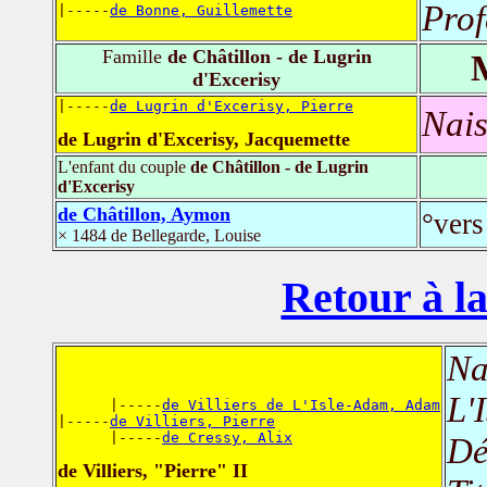
Prof
|-----
de Bonne, Guillemette
Famille
de Châtillon - de Lugrin
d'Excerisy
|-----
de Lugrin d'Excerisy, Pierre
Nais
de Lugrin d'Excerisy, Jacquemette
L'enfant du couple
de Châtillon - de Lugrin
d'Excerisy
de Châtillon, Aymon
°vers
× 1484 de Bellegarde, Louise
Retour à la
Na
L'
      |-----
de Villiers de L'Isle-Adam, Adam
|-----
de Villiers, Pierre
      |-----
de Cressy, Alix
Dé
de Villiers, "Pierre" II