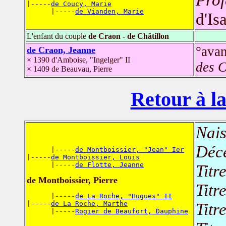
|-----
de Coucy, Marie
      |-----
de Vianden, Marie
d'Is
L'enfant du couple
de Craon - de Châtillon
°ava
de Craon, Jeanne
× 1390 d'Amboise, "Ingelger" II
des C
× 1409 de Beauvau, Pierre
Retour à la
Nais
Déc
      |-----
de Montboissier, "Jean" Ier
|-----
de Montboissier, Louis
      |-----
de Flotte, Jeanne
Titr
de Montboissier, Pierre
Titr
      |-----
de La Roche, "Hugues" II
|-----
de La Roche, Marthe
Titr
      |-----
Rogier de Beaufort, Dauphine