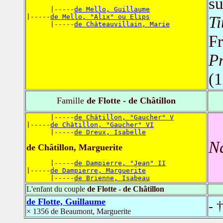
s
      |-----
de Mello, Guillaume
|-----
de Mello, "Alix" ou Elips
Ti
      |-----
de Châteauvillain, Marie
F
Pr
(
Famille
de Flotte - de Châtillon
      |-----
de Châtillon, "Gaucher" V
|-----
de Châtillon, "Gaucher" VI
      |-----
de Dreux, Isabelle
N
de Châtillon, Marguerite
      |-----
de Dampierre, "Jean" II
|-----
de Dampierre, Marguerite
      |-----
de Brienne, Isabeau
L'enfant du couple
de Flotte - de Châtillon
de Flotte, Guillaume
- 
× 1356 de Beaumont, Marguerite