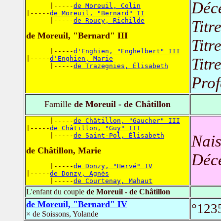
Déc
      |-----
de Moreuil, Colin
|-----
de Moreuil, "Bernard" II
      |-----
de Roucy, Richilde
Titr
de Moreuil, "Bernard" III
Titr
      |-----
d'Enghien, "Enghelbert" III
|-----
d'Enghien, Marie
Titr
      |-----
de Trazegnies, Élisabeth
Prof
Famille
de Moreuil - de Châtillon
      |-----
de Châtillon, "Gaucher" III
|-----
de Châtillon, "Guy" III
      |-----
de Saint-Pol, Élisabeth
Nais
de Châtillon, Marie
Déc
      |-----
de Donzy, "Hervé" IV
|-----
de Donzy, Agnès
      |-----
de Courtenay, Mahaut
L'enfant du couple
de Moreuil - de Châtillon
de Moreuil, "Bernard" IV
°1235
× de Soissons, Yolande