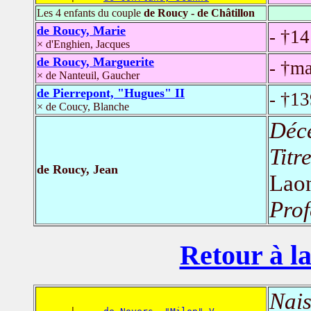
Les 4 enfants du couple
de Roucy - de Châtillon
de Roucy, Marie
- †1
× d'Enghien, Jacques
de Roucy, Marguerite
- †m
× de Nanteuil, Gaucher
de Pierrepont, "Hugues" II
- †1
× de Coucy, Blanche
Déc
Titr
de Roucy, Jean
Lao
Prof
Retour à la
Nais