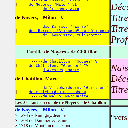
      |-----
de Noyers, "Milon" V
Déc
|-----
de Noyers, "Milon" VI
      |-----
de Brienne, Alix
Titr
de Noyers, "Milon" VII
Titr
      |-----
des Barres, "Pierre"
|-----
des Barres, "Alixante" ou Hélisende
      |-----
de Champlitte, "Elisabeth"
Prof
Famille
de Noyers - de Châtillon
      |-----
de Châtillon, "Hugues" V
Nais
|-----
de Châtillon, "Gaucher" IV
      |-----
d'Avesnes, Marie
Déc
de Châtillon, Marie
Titr
      |-----
de Villehardouin, "Guillaume"
|-----
de Villehardouin, Isabeau
      |-----
de Mello, Marguerite
Les 2 enfants du couple
de Noyers - de Châtillon
de Noyers, "Milon" VIII
× 1294 de Rumigny, Jeanne
°ver
× 1304 de Dampierre, Jeanne
× 1318 de Montfaucon, Jeanne