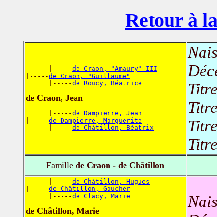
Retour à la
Nais
Déc
      |-----
de Craon, "Amaury" III
|-----
de Craon, "Guillaume"
      |-----
de Roucy, Béatrice
Titr
de Craon, Jean
Titr
      |-----
de Dampierre, Jean
|-----
de Dampierre, Marguerite
Titr
      |-----
de Châtillon, Béatrix
Titr
Famille
de Craon - de Châtillon
      |-----
de Châtillon, Hugues
|-----
de Châtillon, Gaucher
      |-----
de Clacy, Marie
Nais
de Châtillon, Marie