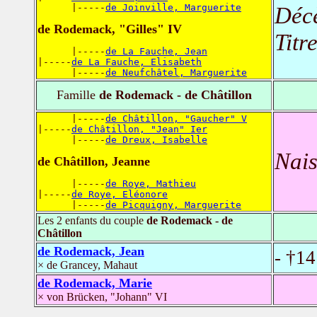
      |-----
de Joinville, Marguerite
Déc
de Rodemack, "Gilles" IV
Titr
      |-----
de La Fauche, Jean
|-----
de La Fauche, Elisabeth
      |-----
de Neufchâtel, Marguerite
Famille
de Rodemack - de Châtillon
      |-----
de Châtillon, "Gaucher" V
|-----
de Châtillon, "Jean" Ier
      |-----
de Dreux, Isabelle
Nais
de Châtillon, Jeanne
      |-----
de Roye, Mathieu
|-----
de Roye, Eléonore
      |-----
de Picquigny, Marguerite
Les 2 enfants du couple
de Rodemack - de
Châtillon
de Rodemack, Jean
- †1
× de Grancey, Mahaut
de Rodemack, Marie
× von Brücken, "Johann" VI