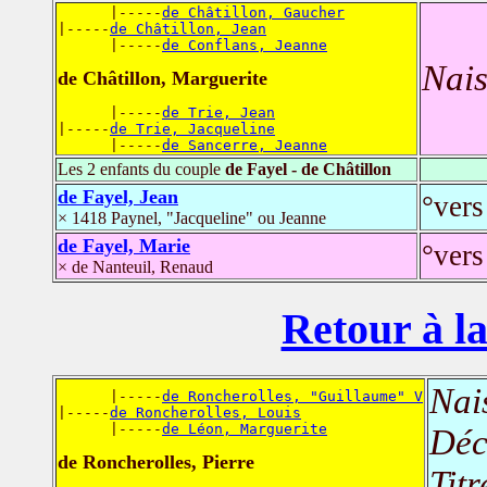
      |-----
de Châtillon, Gaucher
|-----
de Châtillon, Jean
      |-----
de Conflans, Jeanne
Nais
de Châtillon, Marguerite
      |-----
de Trie, Jean
|-----
de Trie, Jacqueline
      |-----
de Sancerre, Jeanne
Les 2 enfants du couple
de Fayel - de Châtillon
de Fayel, Jean
°vers
× 1418 Paynel, "Jacqueline" ou Jeanne
de Fayel, Marie
°vers
× de Nanteuil, Renaud
Retour à la
Nai
      |-----
de Roncherolles, "Guillaume" V
|-----
de Roncherolles, Louis
      |-----
de Léon, Marguerite
Déc
de Roncherolles, Pierre
Titr