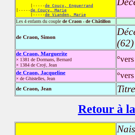
Déc
      |-----
de Coucy, Enguerrand
|-----
de Coucy, Marie
      |-----
de Vianden, Marie
Les 4 enfants du couple
de Craon - de Châtillon
Déc
de Craon, Simon
(62)
de Craon, Marguerite
°vers
× 1381 de Dormans, Bernard
× 1384 de Croÿ, Jean
de Craon, Jacqueline
°vers
× de Ghistelles, Jean
Titr
de Craon, Jean
Retour à la
Nais