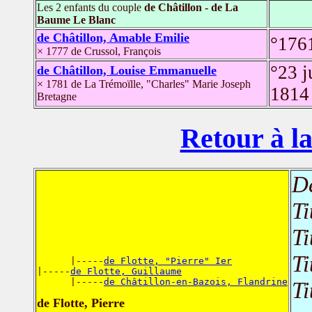
Les 2 enfants du couple
de Châtillon - de La
Baume Le Blanc
de Châtillon, Amable Emilie
°176
× 1777 de Crussol, François
°23 j
de Châtillon, Louise Emmanuelle
× 1781 de La Trémoïlle, "Charles" Marie Joseph
181
Bretagne
Retour à la
D
Ti
Ti
Ti
      |-----
de Flotte, "Pierre" Ier
|-----
de Flotte, Guillaume
      |-----
de Châtillon-en-Bazois, Flandrine
Ti
de Flotte, Pierre