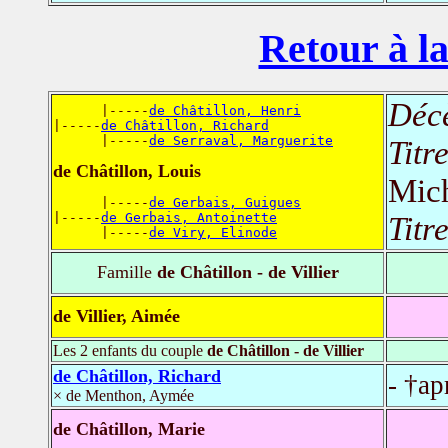
Retour à la
Déc
      |-----
de Châtillon, Henri
|-----
de Châtillon, Richard
      |-----
de Serraval, Marguerite
Titr
de Châtillon, Louis
Mich
      |-----
de Gerbais, Guigues
|-----
de Gerbais, Antoinette
Titr
      |-----
de Viry, Elinode
Famille
de Châtillon - de Villier
de Villier, Aimée
Les 2 enfants du couple
de Châtillon - de Villier
de Châtillon, Richard
- †ap
× de Menthon, Aymée
de Châtillon, Marie