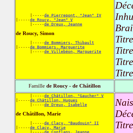
Déc
Inh
      |-----
de Pierrepont, "Jean" IV
|-----
de Roucy, "Jean" V
      |-----
de Dreux, Jeanne
Brai
de Roucy, Simon
Titr
      |-----
de Bommiers, Thibault
|-----
de Bommiers, Marguerite
Titr
      |-----
de Villebéon, Marguerite
Titr
Titr
Famille
de Roucy - de Châtillon
      |-----
de Châtillon, "Gaucher" V
Nais
|-----
de Châtillon, Hugues
      |-----
de Dreux, Isabelle
Déc
de Châtillon, Marie
Titr
      |-----
de Clacy, "Baudouin" II
|-----
de Clacy, Marie
      |-----
de Conflans, Jeanne