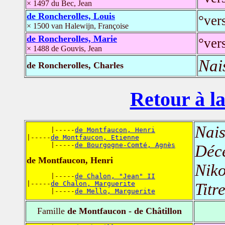
× 1497 du Bec, Jean
de Roncherolles, Louis
°ver
× 1500 van Halewijn, Françoise
de Roncherolles, Marie
°ver
× 1488 de Gouvis, Jean
Nai
de Roncherolles, Charles
Retour à la
Nais
      |-----
de Montfaucon, Henri
|-----
de Montfaucon, Etienne
      |-----
de Bourgogne-Comté, Agnès
Déc
de Montfaucon, Henri
Niko
      |-----
de Chalon, "Jean" II
|-----
de Chalon, Marguerite
Titr
      |-----
de Mello, Marguerite
Famille
de Montfaucon - de Châtillon