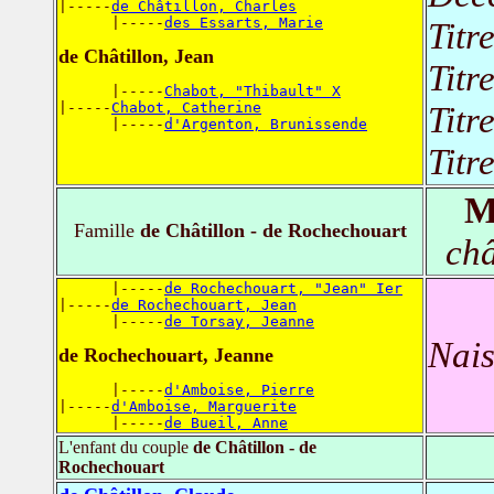
|-----
de Châtillon, Charles
      |-----
des Essarts, Marie
Titr
de Châtillon, Jean
Titr
      |-----
Chabot, "Thibault" X
|-----
Chabot, Catherine
Titr
      |-----
d'Argenton, Brunissende
Titr
M
Famille
de Châtillon - de Rochechouart
châ
      |-----
de Rochechouart, "Jean" Ier
|-----
de Rochechouart, Jean
      |-----
de Torsay, Jeanne
Nais
de Rochechouart, Jeanne
      |-----
d'Amboise, Pierre
|-----
d'Amboise, Marguerite
      |-----
de Bueil, Anne
L'enfant du couple
de Châtillon - de
Rochechouart