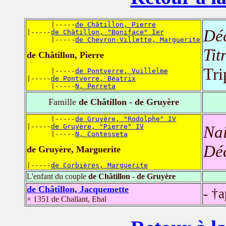
      |-----
de Châtillon, Pierre
Dé
|-----
de Châtillon, "Boniface" Ier
      |-----
de Chevron-Villette, Marguerite
Tit
de Châtillon, Pierre
Tr
      |-----
de Pontverre, Vuillelme
|-----
de Pontverre, Béatrix
      |-----
N, Perreta
Famille
de Châtillon - de Gruyère
      |-----
de Gruyère, "Rodolphe" IV
|-----
de Gruyère, "Pierre" IV
Nai
      |-----
N, Contesseta
Dé
de Gruyère, Marguerite
|-----
de Corbières, Marguerite
L'enfant du couple
de Châtillon - de Gruyère
de Châtillon, Jacquemette
- †
× 1351 de Challant, Ebal