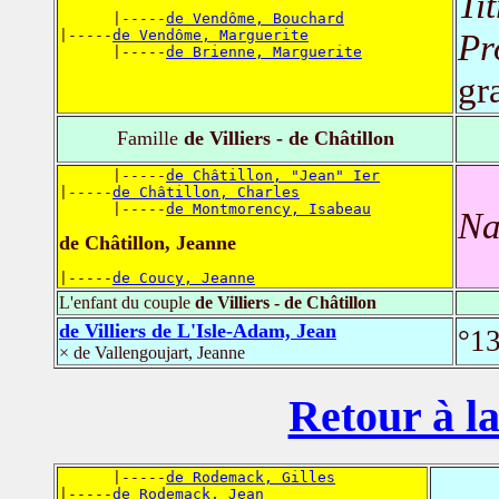
Ti
      |-----
de Vendôme, Bouchard
|-----
de Vendôme, Marguerite
Pr
      |-----
de Brienne, Marguerite
gr
Famille
de Villiers - de Châtillon
      |-----
de Châtillon, "Jean" Ier
|-----
de Châtillon, Charles
      |-----
de Montmorency, Isabeau
Na
de Châtillon, Jeanne
|-----
de Coucy, Jeanne
L'enfant du couple
de Villiers - de Châtillon
de Villiers de L'Isle-Adam, Jean
°1
× de Vallengoujart, Jeanne
Retour à la
      |-----
de Rodemack, Gilles
|-----
de Rodemack, Jean