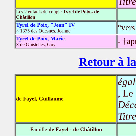
Titr
Les 2 enfants du couple
Tyrel de Poix - de
Châtillon
Tyrel de Poix, "Jean" IV
°ver
× 1375 des Quesnes, Jeanne
Tyrel de Poix, Marie
- †ap
× de Ghistelles, Guy
Retour à la
égal
, Le
de Fayel, Guillaume
Déc
Titr
Famille
de Fayel - de Châtillon