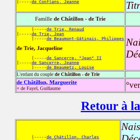
|-----
de Conflans, Jeanne
Tit
Famille
de Châtillon - de Trie
      |-----
de Trie, Renaud
|-----
de Trie, Jean
      |-----
de Beaumont-Gâtinais, Philippes
Nai
de Trie, Jacqueline
Dé
      |-----
de Sancerre, "Jean" II
|-----
de Sancerre, Jeanne
      |-----
de Beaumetz, Louise
L'enfant du couple
de Châtillon - de Trie
de Châtillon, Marguerite
°ve
× de Fayel, Guillaume
Retour à la
Nais
Déc
      |-----
de Châtillon, Charles