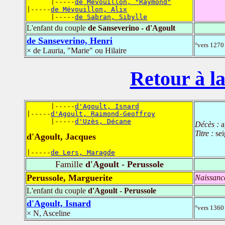
      |-----
de Mévouillon, "Raymond"
|-----
de Mévouillon, Alix
      |-----
de Sabran, Sibylle
L'enfant du couple
de Sanseverino - d'Agoult
de Sanseverino, Henri
°vers 1270
× de Lauria, "Marie" ou Hilaire
Retour à la
      |-----
d'Agoult, Isnard
|-----
d'Agoult, Raimond-Geoffroy
      |-----
d'Uzès, Décane
Décès :
a
Titre :
sei
d'Agoult, Jacques
|-----
de Lers, Maragde
Famille
d'Agoult - Perussole
Perussole, Marguerite
Naissanc
L'enfant du couple
d'Agoult - Perussole
d'Agoult, Isnard
°vers 1360
× N, Asceline