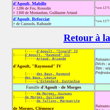
d'Agoult, Mabille
°vers 1275
× 1286 de Fos, Rossolin
× 1300 de Montauban, Guillaume Artaud
d'Agoult, Reforciat
°vers 1277
× de Caussols, Raibaude
Retour à la
      |-----
d'Agoult, "Isnard" IV
|-----
d'Agoult, "Raymond" III
      |-----
Artaud, Briande
Naissanc
Décès :
a
d'Agoult, "Raymond" IV
Titre :
sei
Professio
      |-----
des Baux, Raymond
|-----
des Baux, Léonie
      |-----
L'Estendard, Eustachie
Famille
d'Agoult - de Morges
      |-----
de Morges, Guigues
|-----
de Morges, Guillaume
      |-----
de Tullins, Marguerite
Naissanc
de Morges, Clémence