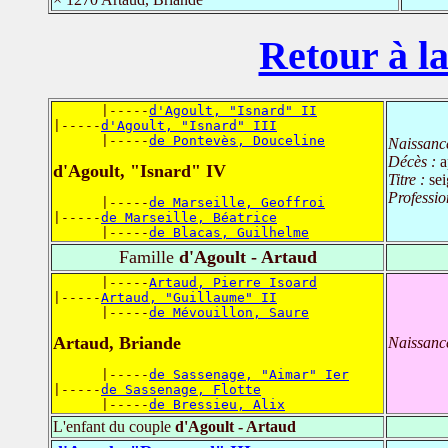
Retour à la
      |-----
d'Agoult, "Isnard" II
|-----
d'Agoult, "Isnard" III
      |-----
de Pontevès, Douceline
Naissanc
Décès :
a
d'Agoult, "Isnard" IV
Titre :
sei
Professio
      |-----
de Marseille, Geoffroi
|-----
de Marseille, Béatrice
      |-----
de Blacas, Guilhelme
Famille
d'Agoult - Artaud
      |-----
Artaud, Pierre Isoard
|-----
Artaud, "Guillaume" II
      |-----
de Mévouillon, Saure
Artaud, Briande
Naissanc
      |-----
de Sassenage, "Aimar" Ier
|-----
de Sassenage, Flotte
      |-----
de Bressieu, Alix
L'enfant du couple
d'Agoult - Artaud