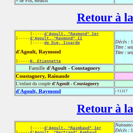
× de Fos, Béatrix
Retour à la
      |-----
d'Agoult, "Raymond" Ier
|-----
d'Agoult, "Raymond" II
Décès :
1
      |-----
de Die, Isoarde
Titre :
se
d'Agoult, Raymond
Titre :
se
|-----
N, Etiennette
Famille
d'Agoult - Coustagnery
Coustagnery, Rainaude
L'enfant du couple
d'Agoult - Coustagnery
d'Agoult, Raymond
- †1317
Retour à la
Naissanc
      |-----
d'Agoult, "Raimbaud" Ier
Décès :
1
|-----
d'Agoult, "Bertrand" Rambaud