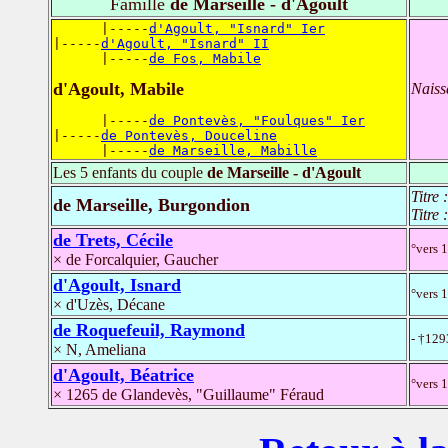
Famille
de Marseille - d'Agoult
      |-----
d'Agoult, "Isnard" Ier
|-----
d'Agoult, "Isnard" II
      |-----
de Fos, Mabile
d'Agoult, Mabile
Naiss
      |-----
de Pontevès, "Foulques" Ier
|-----
de Pontevès, Douceline
      |-----
de Marseille, Mabille
Les 5 enfants du couple
de Marseille - d'Agoult
Titre 
de Marseille, Burgondion
Titre 
de Trets, Cécile
°vers 
× de Forcalquier, Gaucher
d'Agoult, Isnard
°vers 
× d'Uzès, Décane
de Roquefeuil, Raymond
- †129
× N, Ameliana
d'Agoult, Béatrice
°vers 
× 1265 de Glandevès, "Guillaume" Féraud