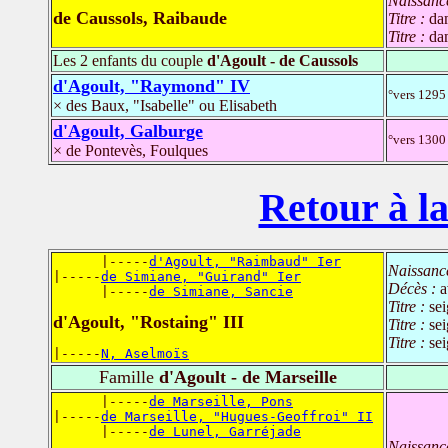
Naissanc
de Caussols, Raibaude
Titre :
da
Titre :
da
Les 2 enfants du couple
d'Agoult - de Caussols
d'Agoult, "Raymond" IV
°vers 1295
× des Baux, "Isabelle" ou Elisabeth
d'Agoult, Galburge
°vers 1300 
× de Pontevès, Foulques
Retour à la
      |-----
d'Agoult, "Raimbaud" Ier
Naissanc
|-----
de Simiane, "Guirand" Ier
Décès :
a
      |-----
de Simiane, Sancie
Titre :
sei
d'Agoult, "Rostaing" III
Titre :
sei
Titre :
se
|-----
N, Aselmoïs
Famille
d'Agoult - de Marseille
      |-----
de Marseille, Pons
|-----
de Marseille, "Hugues-Geoffroi" II
      |-----
de Lunel, Garréjade
Naissanc