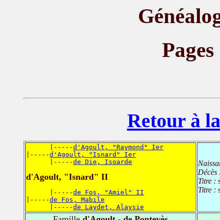
Généalog
Pages
Retour à la
      |-----
d'Agoult, "Raymond" Ier
|-----
d'Agoult, "Isnard" Ier
      |-----
de Die, Isoarde
Naissa
Décès 
d'Agoult, "Isnard" II
Titre :
Titre :
      |-----
de Fos, "Amiel" II
|-----
de Fos, Mabile
      |-----
de Laydet, Alaysie
Famille
d'Agoult - de Pontevès