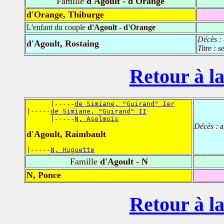
Famille
d'Agoult - d'Orange
d'Orange, Thiburge
L'enfant du couple
d'Agoult - d'Orange
Décès :
d'Agoult, Rostaing
Titre :
s
Retour à la
      |-----
de Simiane, "Guirand" Ier
|-----
de Simiane, "Guirand" II
      |-----
N, Aselmoïs
Décès :
a
d'Agoult, Raimbault
|-----
N, Huguette
Famille
d'Agoult - N
N, Ponce
Retour à la