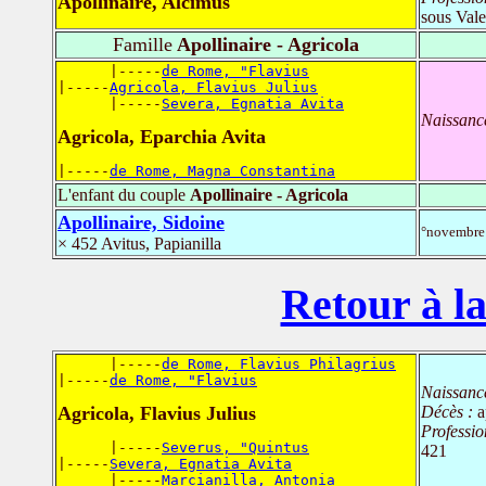
Apollinaire, Alcimus
sous Vale
Famille
Apollinaire - Agricola
      |-----
de Rome, "Flavius
|-----
Agricola, Flavius Julius
      |-----
Severa, Egnatia Avita
Naissanc
Agricola, Eparchia Avita
|-----
de Rome, Magna Constantina
L'enfant du couple
Apollinaire - Agricola
Apollinaire, Sidoine
°novembre
× 452 Avitus, Papianilla
Retour à la
      |-----
de Rome, Flavius Philagrius
|-----
de Rome, "Flavius
Naissanc
Agricola, Flavius Julius
Décès :
a
Professio
      |-----
Severus, "Quintus
421
|-----
Severa, Egnatia Avita
      |-----
Marcianilla, Antonia