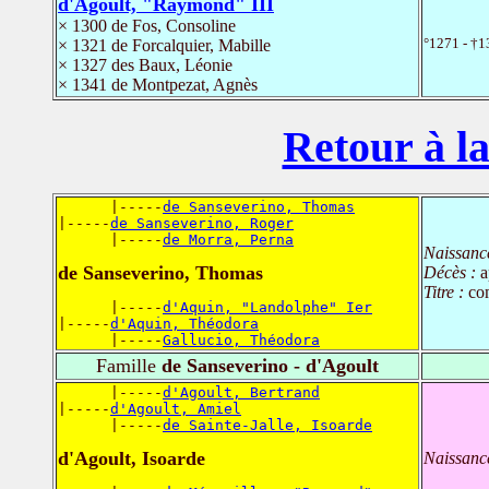
d'Agoult, "Raymond" III
× 1300 de Fos, Consoline
°1271 - †1
× 1321 de Forcalquier, Mabille
× 1327 des Baux, Léonie
× 1341 de Montpezat, Agnès
Retour à la
      |-----
de Sanseverino, Thomas
|-----
de Sanseverino, Roger
      |-----
de Morra, Perna
Naissanc
de Sanseverino, Thomas
Décès :
a
Titre :
co
      |-----
d'Aquin, "Landolphe" Ier
|-----
d'Aquin, Théodora
      |-----
Gallucio, Théodora
Famille
de Sanseverino - d'Agoult
      |-----
d'Agoult, Bertrand
|-----
d'Agoult, Amiel
      |-----
de Sainte-Jalle, Isoarde
d'Agoult, Isoarde
Naissanc