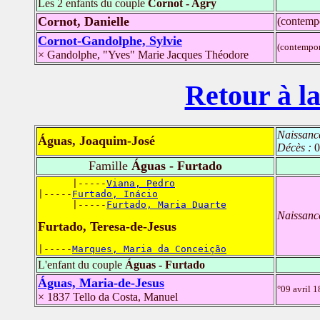
Les 2 enfants du couple
Cornot - Agry
Cornot, Danielle
(contemp
Cornot-Gandolphe, Sylvie
(contempor
× Gandolphe, "Yves" Marie Jacques Théodore
Retour à la
Naissanc
Águas, Joaquim-José
Décès :
0
Famille
Águas - Furtado
      |-----
Viana, Pedro
|-----
Furtado, Inácio
      |-----
Furtado, Maria Duarte
Naissanc
Furtado, Teresa-de-Jesus
|-----
Marques, Maria da Conceição
L'enfant du couple
Águas - Furtado
Águas, Maria-de-Jesus
°09 avril 
× 1837 Tello da Costa, Manuel