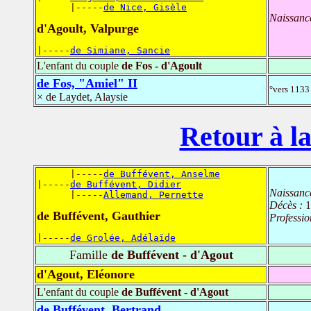
      |-----
de Nice, Gisèle
Naissanc
d'Agoult, Valpurge
|-----
de Simiane, Sancie
L'enfant du couple
de Fos - d'Agoult
de Fos, "Amiel" II
°vers 1133
× de Laydet, Alaysie
Retour à la
      |-----
de Buffévent, Anselme
|-----
de Buffévent, Didier
Naissanc
      |-----
Allemand, Pernette
Décès :
1
de Buffévent, Gauthier
Professio
|-----
de Grolée, Adélaïde
Famille
de Buffévent - d'Agout
d'Agout, Eléonore
L'enfant du couple
de Buffévent - d'Agout
de Buffévent, Bertrand