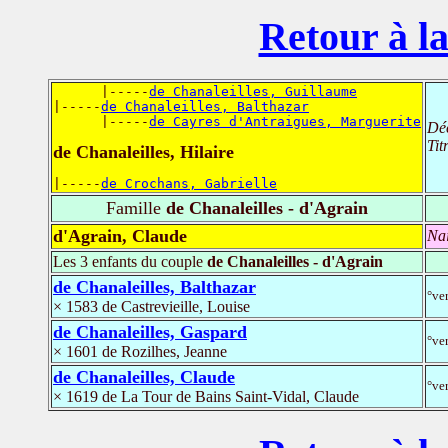
Retour à la
      |-----
de Chanaleilles, Guillaume
|-----
de Chanaleilles, Balthazar
      |-----
de Cayres d'Antraigues, Marguerite
Dé
Tit
de Chanaleilles, Hilaire
|-----
de Crochans, Gabrielle
Famille
de Chanaleilles - d'Agrain
d'Agrain, Claude
Na
Les 3 enfants du couple
de Chanaleilles - d'Agrain
de Chanaleilles, Balthazar
°ve
× 1583 de Castrevieille, Louise
de Chanaleilles, Gaspard
°ve
× 1601 de Rozilhes, Jeanne
de Chanaleilles, Claude
°ve
× 1619 de La Tour de Bains Saint-Vidal, Claude