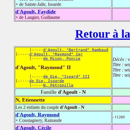
× de Sainte-Jalle, Isoarde
d'Agoult, Faydide
× de Laugier, Guillaume
Retour à la
      |-----
d'Agoult, "Bertrand" Rambaud
|-----
d'Agoult, "Raymond" Ier
      |-----
de Mison, Poncie
Décès :
v
Titre :
se
d'Agoult, "Raymond" II
Titre :
se
Titre :
se
      |-----
de Die, "Isoard" III
|-----
de Die, Isoarde
      |-----
N, Pétronille
Famille
d'Agoult - N
N, Etiennette
Les 2 enfants du couple
d'Agoult - N
d'Agoult, Raymond
- †1289
× Coustagnery, Rainaude
d'Agoult, Cécile