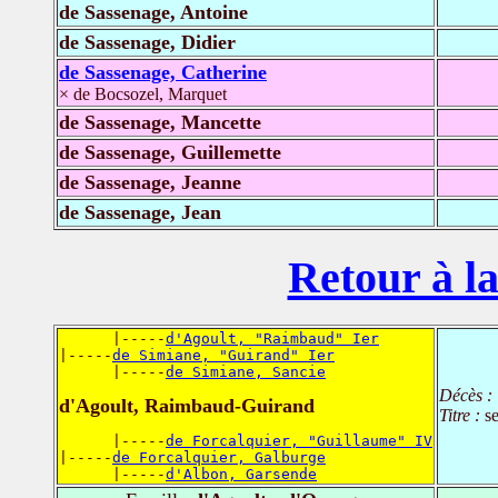
de Sassenage, Antoine
de Sassenage, Didier
de Sassenage, Catherine
× de Bocsozel, Marquet
de Sassenage, Mancette
de Sassenage, Guillemette
de Sassenage, Jeanne
de Sassenage, Jean
Retour à la
      |-----
d'Agoult, "Raimbaud" Ier
|-----
de Simiane, "Guirand" Ier
      |-----
de Simiane, Sancie
Décès :
d'Agoult, Raimbaud-Guirand
Titre :
s
      |-----
de Forcalquier, "Guillaume" IV
|-----
de Forcalquier, Galburge
      |-----
d'Albon, Garsende