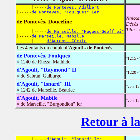
      |-----
de Pontevès, Adalbert
|-----
de Pontevès, "Foulques" Ier
Naissa
de Pontevès, Douceline
Décès 
Titre :
      |-----
de Marseille, "Hugues-Geoffroi"
|-----
de Marseille, Mabille
      |-----
d'Aurons, Cécile
Les 4 enfants du couple
d'Agoult - de Pontevès
de Pontevès, Foulques
°1215 -
× 1240 de Rhéza, Mathilde
d'Agoult, "Raymond" II
°1220 -
× de Sabran, Galburge
d'Agoult, "Isnard" III
°vers 12
× 1242 de Marseille, Béatrice
d'Agoult, Mabile
°vers 12
× de Marseille, "Burgondion" Ier
Retour à la
      |-----
d'Agoult, "Isnard" Ier