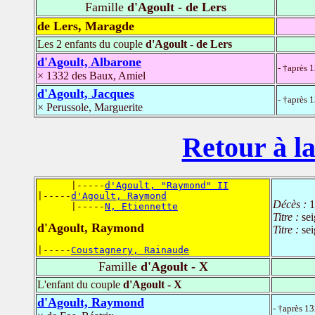
Famille
d'Agoult - de Lers
de Lers, Maragde
Les 2 enfants du couple
d'Agoult - de Lers
d'Agoult, Albarone
- †après 
× 1332 des Baux, Amiel
d'Agoult, Jacques
- †après 
× Perussole, Marguerite
Retour à la
      |-----
d'Agoult, "Raymond" II
|-----
d'Agoult, Raymond
Décès :
1
      |-----
N, Etiennette
Titre :
se
d'Agoult, Raymond
Titre :
se
|-----
Coustagnery, Rainaude
Famille
d'Agoult - X
L'enfant du couple
d'Agoult - X
d'Agoult, Raymond
- †après 1