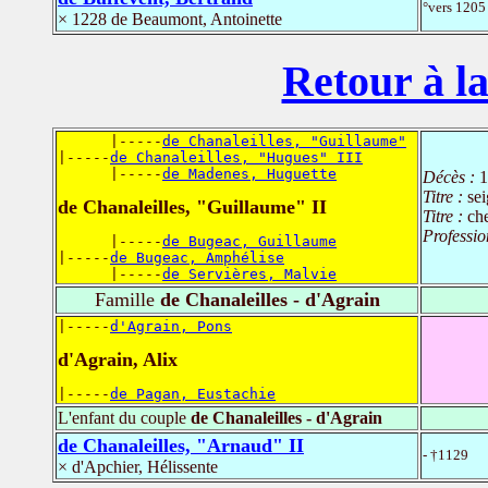
°vers 1205
× 1228 de Beaumont, Antoinette
Retour à la
      |-----
de Chanaleilles, "Guillaume"
|-----
de Chanaleilles, "Hugues" III
      |-----
de Madenes, Huguette
Décès :
1
Titre :
sei
de Chanaleilles, "Guillaume" II
Titre :
che
Professio
      |-----
de Bugeac, Guillaume
|-----
de Bugeac, Amphélise
      |-----
de Servières, Malvie
Famille
de Chanaleilles - d'Agrain
|-----
d'Agrain, Pons
d'Agrain, Alix
|-----
de Pagan, Eustachie
L'enfant du couple
de Chanaleilles - d'Agrain
de Chanaleilles, "Arnaud" II
- †1129
× d'Apchier, Hélissente