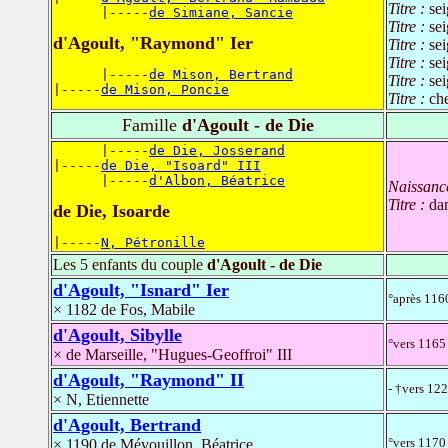
Titre :
sei
      |-----
de Simiane, Sancie
Titre :
sei
d'Agoult, "Raymond" Ier
Titre :
se
Titre :
se
      |-----
de Mison, Bertrand
Titre :
se
|-----
de Mison, Poncie
Titre :
che
Famille
d'Agoult - de Die
      |-----
de Die, Josserand
|-----
de Die, "Isoard" III
      |-----
d'Albon, Béatrice
Naissanc
Titre :
da
de Die, Isoarde
|-----
N, Pétronille
Les 5 enfants du couple
d'Agoult - de Die
d'Agoult, "Isnard" Ier
°après 116
× 1182 de Fos, Mabile
d'Agoult, Sibylle
°vers 1165 
× de Marseille, "Hugues-Geoffroi" III
d'Agoult, "Raymond" II
- †vers 12
× N, Etiennette
d'Agoult, Bertrand
°vers 1170
× 1190 de Mévouillon, Béatrice