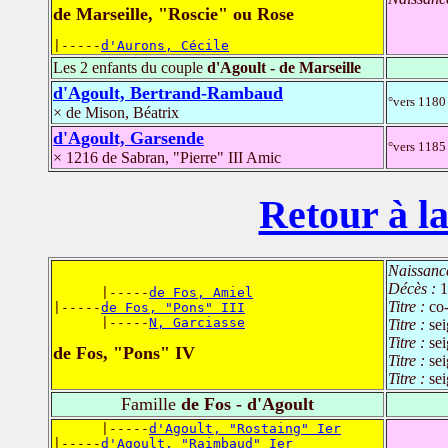
de Marseille, "Roscie" ou Rose
|-----
d'Aurons, Cécile
Les 2 enfants du couple
d'Agoult - de Marseille
d'Agoult, Bertrand-Rambaud
°vers 1180 
× de Mison, Béatrix
d'Agoult, Garsende
°vers 1185
× 1216 de Sabran, "Pierre" III Amic
Retour à la
Naissanc
Décès :
1
      |-----
de Fos, Amiel
Titre :
co
|-----
de Fos, "Pons" III
      |-----
N, Garciasse
Titre :
se
Titre :
se
de Fos, "Pons" IV
Titre :
se
Titre :
se
Famille
de Fos - d'Agoult
      |-----
d'Agoult, "Rostaing" Ier
|-----
d'Agoult, "Raimbaud" Ier