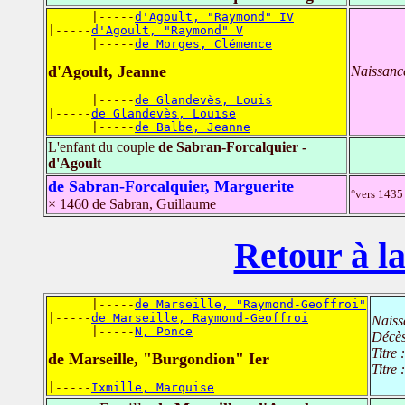
      |-----
d'Agoult, "Raymond" IV
|-----
d'Agoult, "Raymond" V
      |-----
de Morges, Clémence
d'Agoult, Jeanne
Naissanc
      |-----
de Glandevès, Louis
|-----
de Glandevès, Louise
      |-----
de Balbe, Jeanne
L'enfant du couple
de Sabran-Forcalquier -
d'Agoult
de Sabran-Forcalquier, Marguerite
°vers 1435 
× 1460 de Sabran, Guillaume
Retour à la
      |-----
de Marseille, "Raymond-Geoffroi"
|-----
de Marseille, Raymond-Geoffroi
Naiss
      |-----
N, Ponce
Décè
Titre 
de Marseille, "Burgondion" Ier
Titre 
|-----
Ixmille, Marquise