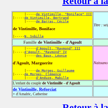
Retour à la
      |-----
de Vintimille, "Boniface" III
|-----
de Vintimille, Bertrand
      |-----
de Barras, Cécile
Titre :
sei
de Vintimille, Boniface
|-----
N, Sybille
Famille
de Vintimille - d'Agoult
      |-----
d'Agoult, "Raymond" III
|-----
d'Agoult, "Raymond" IV
      |-----
des Baux, Léonie
d'Agoult, Marguerite
Naissanc
      |-----
de Morges, Guillaume
|-----
de Morges, Clémence
      |-----
d'Anduze, Mabille
L'enfant du couple
de Vintimille - d'Agoult
de Vintimille, Reforciat
× d'Amalric, Catherine
Retour à la