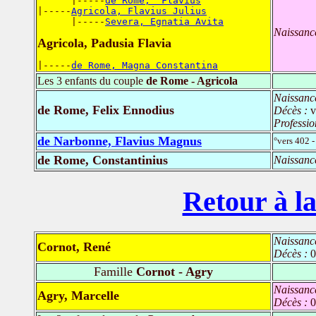
      |-----
de Rome, "Flavius
|-----
Agricola, Flavius Julius
      |-----
Severa, Egnatia Avita
Naissanc
Agricola, Padusia Flavia
|-----
de Rome, Magna Constantina
Les 3 enfants du couple
de Rome - Agricola
Naissanc
de Rome, Felix Ennodius
Décès :
v
Professio
de Narbonne, Flavius Magnus
°vers 402 
de Rome, Constantinius
Naissanc
Retour à la
Naissanc
Cornot, René
Décès :
0
Famille
Cornot - Agry
Naissanc
Agry, Marcelle
Décès :
0