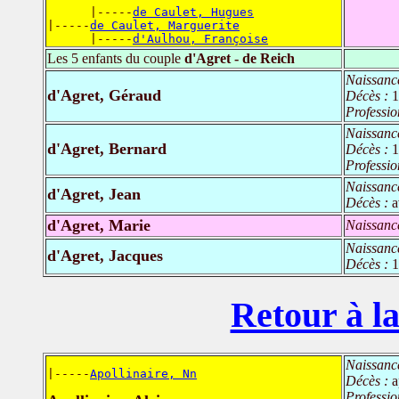
      |-----
de Caulet, Hugues
|-----
de Caulet, Marguerite
      |-----
d'Aulhou, Françoise
Les 5 enfants du couple
d'Agret - de Reich
Naissanc
d'Agret, Géraud
Décès :
1
Professio
Naissanc
d'Agret, Bernard
Décès :
1
Professio
Naissanc
d'Agret, Jean
Décès :
a
d'Agret, Marie
Naissanc
Naissanc
d'Agret, Jacques
Décès :
1
Retour à la
Naissanc
|-----
Apollinaire, Nn
Décès :
a
Professio