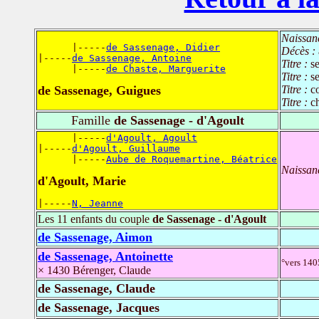
Naissan
      |-----
de Sassenage, Didier
Décès :
|-----
de Sassenage, Antoine
Titre :
s
      |-----
de Chaste, Marguerite
Titre :
s
de Sassenage, Guigues
Titre :
c
Titre :
c
Famille
de Sassenage - d'Agoult
      |-----
d'Agoult, Agoult
|-----
d'Agoult, Guillaume
      |-----
Aube de Roquemartine, Béatrice
Naissan
d'Agoult, Marie
|-----
N, Jeanne
Les 11 enfants du couple
de Sassenage - d'Agoult
de Sassenage, Aimon
de Sassenage, Antoinette
°vers 140
× 1430 Bérenger, Claude
de Sassenage, Claude
de Sassenage, Jacques