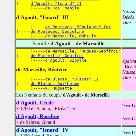
|-----
d'Agoult, "Isnard" II
      |-----
de Fos, Mabile
Naissa
d'Agoult, "Isnard" III
Décès 
Titre :
      |-----
de Pontevès, "Foulques" Ier
|-----
de Pontevès, Douceline
      |-----
de Marseille, Mabille
Famille
d'Agoult - de Marseille
      |-----
de Marseille, "Hugues-Geoffroi"
|-----
de Marseille, Geoffroi
      |-----
d'Agoult, Sibylle
égalem
, Béatr
de Marseille, Béatrice
Naissa
Titre :
      |-----
de Blacas, "Blacas" II
|-----
de Blacas, Guilhelme
      |-----
N, Huguette
Les 3 enfants du couple
d'Agoult - de Marseille
d'Agoult, Cécile
°vers 12
× 1260 de Sabran, "Elzéar" Ier
d'Agoult, Roseline
°vers 12
× de Sabran, Giraud
d'Agoult, "Isnard" IV
°vers 12
× 1270 Artaud, Briande