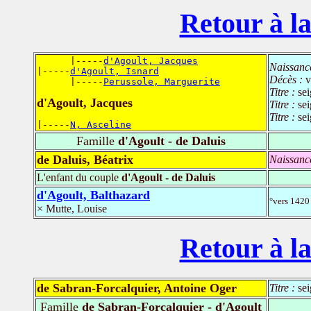
Retour à la
      |-----
d'Agoult, Jacques
Naissanc
|-----
d'Agoult, Isnard
Décès :
v
      |-----
Perussole, Marguerite
Titre :
sei
d'Agoult, Jacques
Titre :
se
Titre :
se
|-----
N, Asceline
Famille
d'Agoult - de Daluis
de Daluis, Béatrix
Naissanc
L'enfant du couple
d'Agoult - de Daluis
d'Agoult, Balthazard
°vers 1420
× Mutte, Louise
Retour à la
de Sabran-Forcalquier, Antoine Oger
Titre :
se
Famille
de Sabran-Forcalquier - d'Agoult