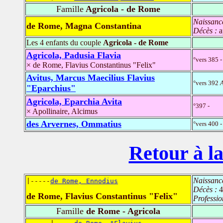
Famille
Agricola - de Rome
Naissanc
de Rome, Magna Constantina
Décès :
a
Les 4 enfants du couple
Agricola - de Rome
Agricola, Padusia Flavia
°vers 385 -
× de Rome, Flavius Constantinus "Felix"
Avitus, Marcus Maecilius Flavius
°vers 392
A
"Eparchius"
Agricola, Eparchia Avita
°397 -
× Apollinaire, Alcimus
des Arvernes, Ommatius
°vers 400 -
Retour à la
Naissanc
|-----
de Rome, Ennodius
Décès :
4
de Rome, Flavius Constantinus "Felix"
Professio
Famille
de Rome - Agricola