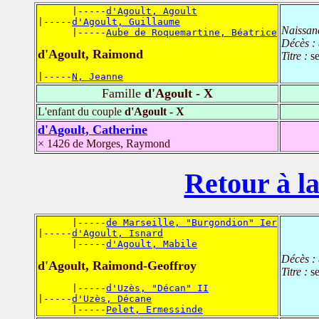
      |-----
d'Agoult, Agoult
|-----
d'Agoult, Guillaume
Naissan
      |-----
Aube de Roquemartine, Béatrice
Décès :
d'Agoult, Raimond
Titre :
s
|-----
N, Jeanne
Famille
d'Agoult - X
L'enfant du couple
d'Agoult - X
d'Agoult, Catherine
× 1426 de Morges, Raymond
Retour à la
      |-----
de Marseille, "Burgondion" Ier
|-----
d'Agoult, Isnard
      |-----
d'Agoult, Mabile
Décès :
d'Agoult, Raimond-Geoffroy
Titre :
se
      |-----
d'Uzès, "Décan" II
|-----
d'Uzès, Décane
      |-----
Pelet, Ermessinde