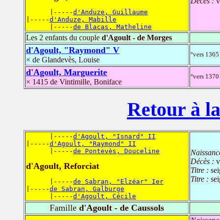
Décès :
v
      |-----
d'Anduze, Guillaume
|-----
d'Anduze, Mabille
      |-----
de Blacas, Matheline
Les 2 enfants du couple
d'Agoult - de Morges
d'Agoult, "Raymond" V
°vers 1365
× de Glandevès, Louise
d'Agoult, Marguerite
°vers 1370 
× 1415 de Vintimille, Boniface
Retour à la
      |-----
d'Agoult, "Isnard" II
|-----
d'Agoult, "Raymond" II
      |-----
de Pontevès, Douceline
Naissanc
Décès :
v
d'Agoult, Reforciat
Titre :
sei
Titre :
sei
      |-----
de Sabran, "Elzéar" Ier
|-----
de Sabran, Galburge
      |-----
d'Agoult, Cécile
Famille
d'Agoult - de Caussols