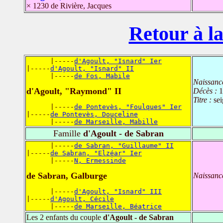
× 1230 de Rivière, Jacques
Retour à la
      |-----
d'Agoult, "Isnard" Ier
|-----
d'Agoult, "Isnard" II
      |-----
de Fos, Mabile
Naissanc
d'Agoult, "Raymond" II
Décès :
1
Titre :
sei
      |-----
de Pontevès, "Foulques" Ier
|-----
de Pontevès, Douceline
      |-----
de Marseille, Mabille
Famille
d'Agoult - de Sabran
      |-----
de Sabran, "Guillaume" II
|-----
de Sabran, "Elzéar" Ier
      |-----
N, Ermessinde
de Sabran, Galburge
Naissanc
      |-----
d'Agoult, "Isnard" III
|-----
d'Agoult, Cécile
      |-----
de Marseille, Béatrice
Les 2 enfants du couple
d'Agoult - de Sabran