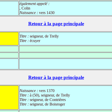
également appelé :
, Colin
Naissance :
vers 1430
Retour à la page principale
Titre :
seigneur, de Trelly
Titre :
écuyer
Retour à la page principale
Naissance :
vers 1370
Titre :
à (50), seigneur, de Trelly
Titre :
seigneur, de Contrières
Titre :
seigneur, de Boisroger