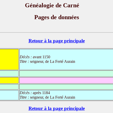
Généalogie de Carné
Pages de données
Retour à la page principale
Décès :
avant 1150
Titre :
seigneur, de La Ferté Aurain
Décès :
après 1184
Titre :
seigneur, de La Ferté Aurain
Retour à la page principale