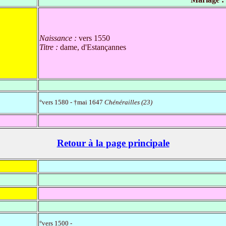
Naissance :
vers 1550
Titre :
dame, d'Estançannes
°vers 1580 - †mai 1647
Chénérailles (23)
Retour à la page principale
°vers 1500 -