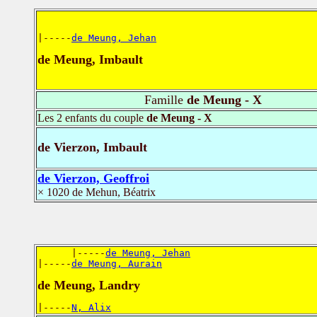
|-----
de Meung, Jehan
de Meung, Imbault
Famille
de Meung - X
Les 2 enfants du couple
de Meung - X
de Vierzon, Imbault
de Vierzon, Geoffroi
× 1020 de Mehun, Béatrix
      |-----
de Meung, Jehan
|-----
de Meung, Aurain
de Meung, Landry
|-----
N, Alix