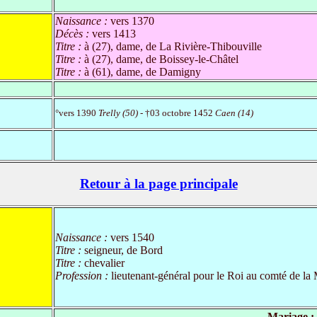
Naissance :
vers 1370
Décès :
vers 1413
Titre :
à (27), dame, de La Rivière-Thibouville
Titre :
à (27), dame, de Boissey-le-Châtel
Titre :
à (61), dame, de Damigny
°vers 1390
Trelly (50)
- †03 octobre 1452
Caen (14)
Retour à la page principale
Naissance :
vers 1540
Titre :
seigneur, de Bord
Titre :
chevalier
Profession :
lieutenant-général pour le Roi au comté de la
Mariage :