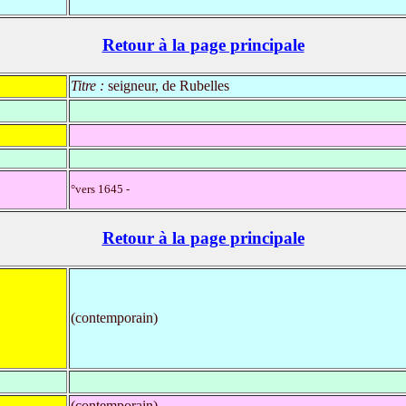
Retour à la page principale
Titre :
seigneur, de Rubelles
°vers 1645 -
Retour à la page principale
(contemporain)
(contemporain)