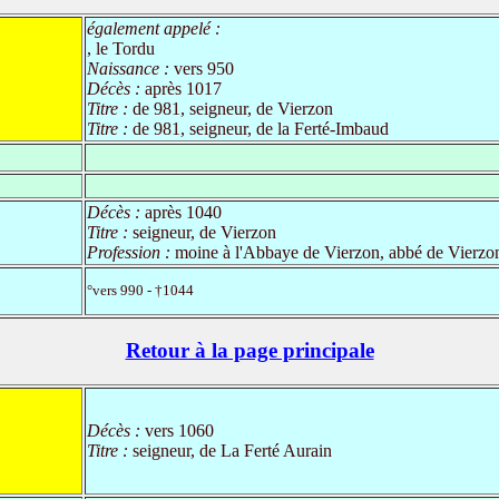
également appelé :
, le Tordu
Naissance :
vers 950
Décès :
après 1017
Titre :
de 981, seigneur, de Vierzon
Titre :
de 981, seigneur, de la Ferté-Imbaud
Décès :
après 1040
Titre :
seigneur, de Vierzon
Profession :
moine à l'Abbaye de Vierzon, abbé de Vierzo
°vers 990 - †1044
Retour à la page principale
Décès :
vers 1060
Titre :
seigneur, de La Ferté Aurain