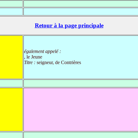
Retour à la page principale
également appelé :
, le Jeune
Titre :
seigneur, de Contrières