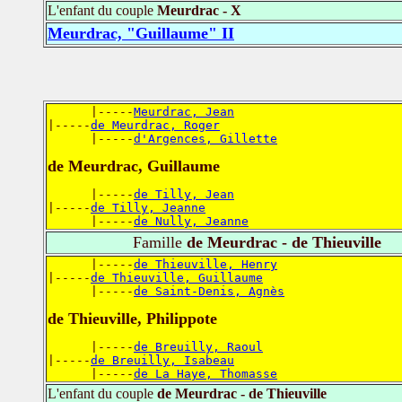
L'enfant du couple
Meurdrac - X
Meurdrac, "Guillaume" II
      |-----
Meurdrac, Jean
|-----
de Meurdrac, Roger
      |-----
d'Argences, Gillette
de Meurdrac, Guillaume
      |-----
de Tilly, Jean
|-----
de Tilly, Jeanne
      |-----
de Nully, Jeanne
Famille
de Meurdrac - de Thieuville
      |-----
de Thieuville, Henry
|-----
de Thieuville, Guillaume
      |-----
de Saint-Denis, Agnès
de Thieuville, Philippote
      |-----
de Breuilly, Raoul
|-----
de Breuilly, Isabeau
      |-----
de La Haye, Thomasse
L'enfant du couple
de Meurdrac - de Thieuville