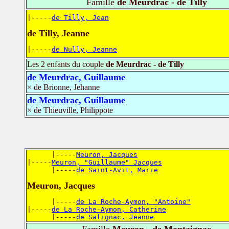
Famille
de Meurdrac - de Tilly
|-----
de Tilly, Jean
de Tilly, Jeanne
|-----
de Nully, Jeanne
Les 2 enfants du couple
de Meurdrac - de Tilly
de Meurdrac, Guillaume
× de Brionne, Jehanne
de Meurdrac, Guillaume
× de Thieuville, Philippote
      |-----
Meuron, Jacques
|-----
Meuron, "Guillaume" Jacques
      |-----
de Saint-Avit, Marie
Meuron, Jacques
      |-----
de La Roche-Aymon, "Antoine"
|-----
de La Roche-Aymon, Catherine
      |-----
de Salignac, Jeanne
Famille
Meuron - de Montaignac