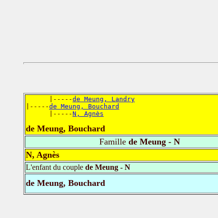
      |-----
de Meung, Landry
|-----
de Meung, Bouchard
      |-----
N, Agnès
de Meung, Bouchard
Famille
de Meung - N
N, Agnès
L'enfant du couple
de Meung - N
de Meung, Bouchard