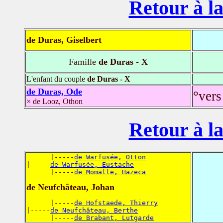
Retour à la
de Duras, Giselbert
Famille
de Duras - X
L'enfant du couple
de Duras - X
de Duras, Ode
°vers
× de Looz, Othon
Retour à la
      |-----
de Warfusée, Otton
|-----
de Warfusée, Eustache
      |-----
de Momalle, Hazeca
de Neufchâteau, Johan
      |-----
de Hofstaede, Thierry
|-----
de Neufchâteau, Berthe
      |-----
de Brabant, Lutgarde