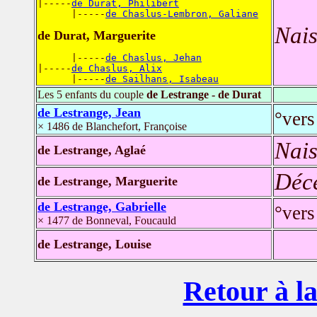
|-----
de Durat, Philibert
      |-----
de Chaslus-Lembron, Galiane
Nais
de Durat, Marguerite
      |-----
de Chaslus, Jehan
|-----
de Chaslus, Alix
      |-----
de Sailhans, Isabeau
Les 5 enfants du couple
de Lestrange - de Durat
de Lestrange, Jean
°vers
× 1486 de Blanchefort, Françoise
Nais
de Lestrange, Aglaé
Déc
de Lestrange, Marguerite
de Lestrange, Gabrielle
°vers
× 1477 de Bonneval, Foucauld
de Lestrange, Louise
Retour à la