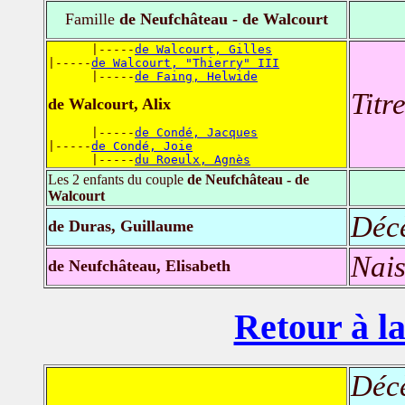
Famille
de Neufchâteau - de Walcourt
      |-----
de Walcourt, Gilles
|-----
de Walcourt, "Thierry" III
      |-----
de Faing, Helwide
Titr
de Walcourt, Alix
      |-----
de Condé, Jacques
|-----
de Condé, Joie
      |-----
du Roeulx, Agnès
Les 2 enfants du couple
de Neufchâteau - de
Walcourt
Déc
de Duras, Guillaume
Nais
de Neufchâteau, Elisabeth
Retour à la
Déc