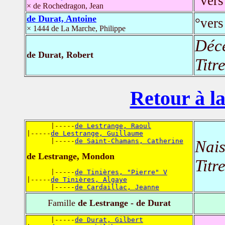
°vers
× de Rochedragon, Jean
de Durat, Antoine
°vers
× 1444 de La Marche, Philippe
Déc
de Durat, Robert
Titr
Retour à la
      |-----
de Lestrange, Raoul
|-----
de Lestrange, Guillaume
      |-----
de Saint-Chamans, Catherine
Nais
de Lestrange, Mondon
Titr
      |-----
de Tinières, "Pierre" V
|-----
de Tinières, Algaye
      |-----
de Cardaillac, Jeanne
Famille
de Lestrange - de Durat
      |-----
de Durat, Gilbert