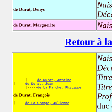
Nais
de Durat, Denys
Déc
Nais
de Durat, Marguerite
Retour à la
Nais
Déc
Titr
      |-----
de Durat, Antoine
|-----
de Durat, Jean
Titr
      |-----
de La Marche, Philippe
Prof
de Durat, François
|-----
de La Grange, Julienne
duc 