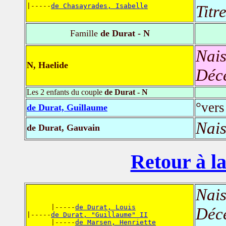
|-----
de Chasayrades, Isabelle
Titr
Famille
de Durat - N
Nais
N, Haelide
Déc
Les 2 enfants du couple
de Durat - N
°vers
de Durat, Guillaume
Nais
de Durat, Gauvain
Retour à la
Nais
      |-----
de Durat, Louis
Déc
|-----
de Durat, "Guillaume" II
      |-----
de Marsen, Henriette