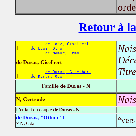
orde
Retour à la
      |-----
de Looz, Giselbert
Nais
|-----
de Looz, Othon
      |-----
de Namur, Emma
Déc
de Duras, Giselbert
Titr
      |-----
de Duras, Giselbert
|-----
de Duras, Ode
Famille
de Duras - N
Nais
N, Gertrude
L'enfant du couple
de Duras - N
de Duras, "Othon" II
°vers
× N, Oda