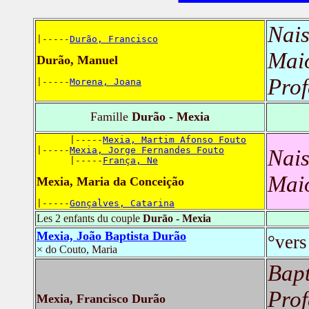
Nais
|-----
Durão, Francisco
Mai
Durão, Manuel
Prof
|-----
Morena, Joana
Famille
Durão - Mexia
      |-----
Mexia, Martim Afonso Fouto
|-----
Mexia, Jorge Fernandes Fouto
Nais
      |-----
França, Ne
Mai
Mexia, Maria da Conceição
|-----
Gonçalves, Catarina
Les 2 enfants du couple
Durão - Mexia
Mexia, João Baptista Durão
°vers
× do Couto, Maria
Bap
Prof
Mexia, Francisco Durão