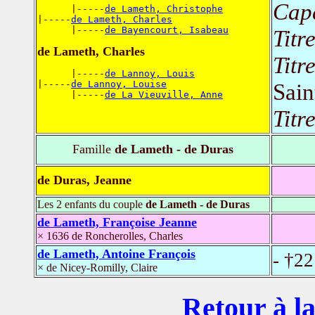
Cape
      |-----
de Lameth, Christophe
|-----
de Lameth, Charles
      |-----
de Bayencourt, Isabeau
Titr
de Lameth, Charles
Titr
      |-----
de Lannoy, Louis
|-----
de Lannoy, Louise
Sain
      |-----
de La Vieuville, Anne
Titr
Famille
de Lameth - de Duras
de Duras, Jeanne
Les 2 enfants du couple
de Lameth - de Duras
de Lameth, Françoise Jeanne
× 1636 de Roncherolles, Charles
de Lameth, Antoine François
- †22
× de Nicey-Romilly, Claire
Retour à la