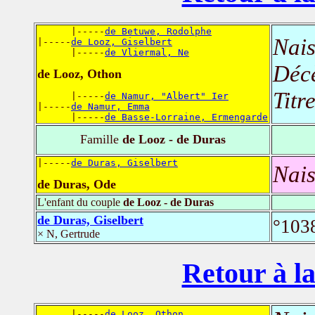
      |-----
de Betuwe, Rodolphe
Nais
|-----
de Looz, Giselbert
      |-----
de Vliermal, Ne
Déc
de Looz, Othon
Titr
      |-----
de Namur, "Albert" Ier
|-----
de Namur, Emma
      |-----
de Basse-Lorraine, Ermengarde
Famille
de Looz - de Duras
|-----
de Duras, Giselbert
Nais
de Duras, Ode
L'enfant du couple
de Looz - de Duras
de Duras, Giselbert
°103
× N, Gertrude
Retour à la
      |-----
de Looz, Othon