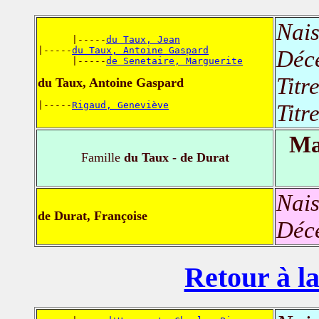
Nais
      |-----
du Taux, Jean
|-----
du Taux, Antoine Gaspard
Déc
      |-----
de Senetaire, Marguerite
Titr
du Taux, Antoine Gaspard
|-----
Rigaud, Geneviève
Titr
Ma
Famille
du Taux - de Durat
Nais
de Durat, Françoise
Déc
Retour à la