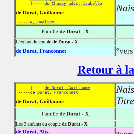
      |-----
de Chasayrades, Isabelle
Nais
de Durat, Guillaume
|-----
N, Haelide
Famille
de Durat - X
L'enfant du couple
de Durat - X
°vers
de Durat, Franconnet
Retour à la
Nais
      |-----
de Durat, Guillaume
|-----
de Durat, Franconnet
Titr
de Durat, Guillaume
Famille
de Durat - X
Les 3 enfants du couple
de Durat - X
de Durat, Alix