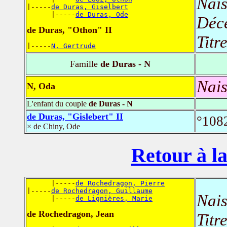
Nais
|-----
de Duras, Giselbert
      |-----
de Duras, Ode
Déc
de Duras, "Othon" II
Titr
|-----
N, Gertrude
Famille
de Duras - N
Nais
N, Oda
L'enfant du couple
de Duras - N
de Duras, "Gislebert" II
°108
× de Chiny, Ode
Retour à la
      |-----
de Rochedragon, Pierre
|-----
de Rochedragon, Guillaume
Nais
      |-----
de Lignières, Marie
de Rochedragon, Jean
Titr