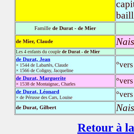
capi
bail
Famille
de Durat - de Mier
Nais
de Mier, Claude
Les 4 enfants du couple
de Durat - de Mier
de Durat, Jean
°vers
× 1544 de Labartès, Claude
× 1566 de Coligny, Jacqueline
de Durat, Marguerite
°vers
× 1538 de Montaignac, Charles
de Durat, Léonard
°vers
× de Pérusse des Cars, Louise
Nais
de Durat, Gilbert
Retour à la