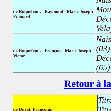
Moul
de Roquefeuil, "Raymond" Marie Joseph
Edouard
Déc
Vela
Nais
(03)
de Roquefeuil, "François" Marie Joseph
Victor
Déc
(65)
Retour à la
Titr
Titr
de Durat, Franconin