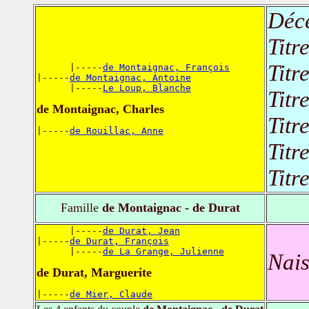
Déc
Titr
Titr
      |-----
de Montaignac, François
|-----
de Montaignac, Antoine
      |-----
Le Loup, Blanche
Titr
de Montaignac, Charles
Titr
|-----
de Rouillac, Anne
Titr
Titr
Famille
de Montaignac - de Durat
      |-----
de Durat, Jean
|-----
de Durat, François
      |-----
de La Grange, Julienne
Nais
de Durat, Marguerite
|-----
de Mier, Claude