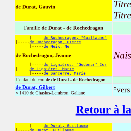
Titr
de Durat, Gauvin
Titr
Famille
de Durat - de Rochedragon
      |-----
de Rochedragon, "Guillaume"
|-----
de Rochedragon, Pierre
      |-----
de Meix, Ne
Nais
de Rochedragon, Jeanne
      |-----
de Lignières, "Godemar" Ier
|-----
de Lignières, Marie
      |-----
de Sancerre, Marie
L'enfant du couple
de Durat - de Rochedragon
de Durat, Gilbert
°vers
× 1410 de Chaslus-Lembron, Galiane
Retour à la
      |-----
de Durat, Guillaume
|-----
de Durat, Guillaume