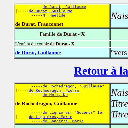
      |-----
de Durat, Guillaume
|-----
de Durat, Guillaume
Nais
      |-----
N, Haelide
de Durat, Franconnet
Famille
de Durat - X
L'enfant du couple
de Durat - X
°vers
de Durat, Guillaume
Retour à la
      |-----
de Rochedragon, "Guillaume"
Nais
|-----
de Rochedragon, Pierre
      |-----
de Meix, Ne
Titr
de Rochedragon, Guillaume
Titr
      |-----
de Lignières, "Godemar" Ier
|-----
de Lignières, Marie
      |-----
de Sancerre, Marie