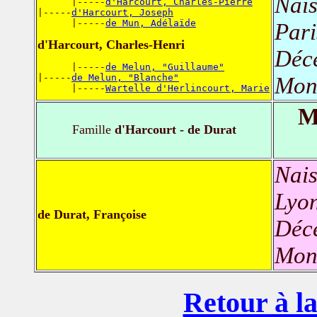
Nais
      |-----
d'Harcourt, Charles-Pierre
|-----
d'Harcourt, Joseph
      |-----
de Mun, Adélaïde
Pari
d'Harcourt, Charles-Henri
Déc
      |-----
de Melun, "Guillaume"
|-----
de Melun, "Blanche"
Mont
      |-----
Wartelle d'Herlincourt, Marie
M
Famille
d'Harcourt - de Durat
Nais
Lyon
de Durat, Françoise
Déc
Mont
Retour à la