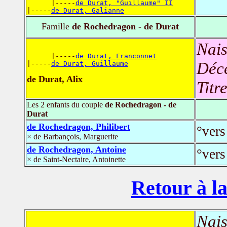
      |-----
de Durat, "Guillaume" II
|-----
de Durat, Galianne
Famille
de Rochedragon - de Durat
Nais
      |-----
de Durat, Franconnet
Déc
|-----
de Durat, Guillaume
de Durat, Alix
Titr
Les 2 enfants du couple
de Rochedragon - de
Durat
de Rochedragon, Philibert
°vers
× de Barbançois, Marguerite
de Rochedragon, Antoine
°vers
× de Saint-Nectaire, Antoinette
Retour à la
Nais