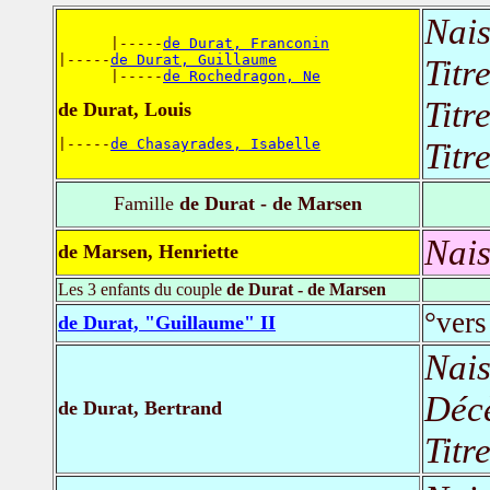
Nais
      |-----
de Durat, Franconin
|-----
de Durat, Guillaume
Titr
      |-----
de Rochedragon, Ne
Titr
de Durat, Louis
|-----
de Chasayrades, Isabelle
Titr
Famille
de Durat - de Marsen
Nais
de Marsen, Henriette
Les 3 enfants du couple
de Durat - de Marsen
°vers
de Durat, "Guillaume" II
Nais
Déc
de Durat, Bertrand
Titr