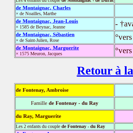
Les 4 enfants du couple
de Montaignac - de Durat
de Montaignac, Charles
× de Noailles, Marthe
de Montaignac, Jean-Louis
- †av
× 1585 de Beynac, Jeanne
de Montaignac, Sébastien
°vers
× de Saint-Julien, Rose
de Montaignac, Marguerite
°vers
× 1575 Meuron, Jacques
Retour à la
de Fontenay, Ambroise
Famille
de Fontenay - du Ray
du Ray, Marguerite
Les 2 enfants du couple
de Fontenay - du Ray