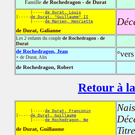
Famille
de Rochedragon - de Durat
      |-----
de Durat, Louis
|-----
de Durat, "Guillaume" II
Déc
      |-----
de Marsen, Henriette
de Durat, Galianne
Les 2 enfants du couple
de Rochedragon - de
Durat
de Rochedragon, Jean
°vers
× de Durat, Alix
de Rochedragon, Robert
Retour à la
Nais
      |-----
de Durat, Franconin
|-----
de Durat, Guillaume
Déc
      |-----
de Rochedragon, Ne
Titr
de Durat, Guillaume