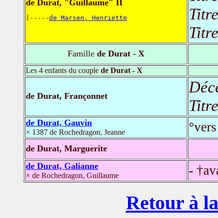
de Durat, "Guillaume" II
Titr
|-----
de Marsen, Henriette
Titr
Famille
de Durat - X
Les 4 enfants du couple
de Durat - X
Déc
de Durat, Françonnet
Titr
de Durat, Gauvin
°vers
× 1387 de Rochedragon, Jeanne
de Durat, Marguerite
de Durat, Galianne
- †av
× de Rochedragon, Guillaume
Retour à la