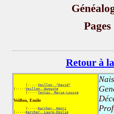
Généalog
Pages
Retour à la
Nais
      |-----
Veillon, "David"
Genè
|-----
Veillon, Auguste
      |-----
Testaz, Marie-Louise
Déc
Veillon, Emile
Prof
      |-----
Karcher, Henri
|-----
Karcher, Laure-Emilie