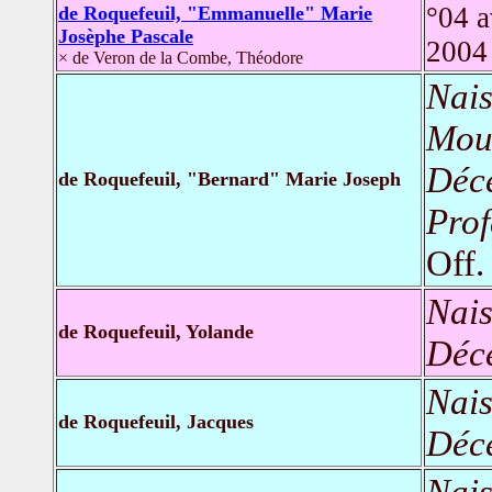
°04 a
de Roquefeuil, "Emmanuelle" Marie
Josèphe Pascale
200
× de Veron de la Combe, Théodore
Nais
Moul
Déc
de Roquefeuil, "Bernard" Marie Joseph
Prof
Off.
Nais
de Roquefeuil, Yolande
Déc
Nais
de Roquefeuil, Jacques
Déc
Nais