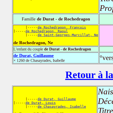
Pro
Famille
de Durat - de Rochedragon
      |-----
de Rochedragon, François
|-----
de Rochedragon, Raoul
      |-----
de Saint-Georges-Marcillat, Ne
de Rochedragon, Ne
L'enfant du couple
de Durat - de Rochedragon
de Durat, Guillaume
°ver
× 1260 de Chasayrades, Isabelle
Retour à la
Nais
Déc
      |-----
de Durat, Guillaume
|-----
de Durat, Louis
      |-----
de Chasayrades, Isabelle
Titr