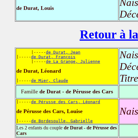
Nais
de Durat, Louis
Déc
Retour à la
Nais
      |-----
de Durat, Jean
|-----
de Durat, François
      |-----
de La Grange, Julienne
Déc
de Durat, Léonard
Titr
|-----
de Mier, Claude
Famille
de Durat - de Pérusse des Cars
|-----
de Pérusse des Cars, Léonard
Nais
de Pérusse des Cars, Louise
|-----
de Bordesoulle, Gabrielle
Les 2 enfants du couple
de Durat - de Pérusse des
Cars