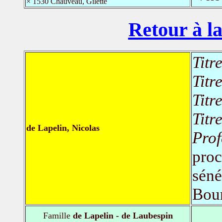
× 1530 Chauveau, Gilette
Retour à la
Titr
Titr
Titr
Titr
de Lapelin, Nicolas
Prof
proc
séné
Bou
Famille
de Lapelin - de Laubespin