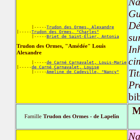
Na
Gu
Dé
      |-----
Trudon des Ormes, Alexandre
|-----
Trudon des Ormes, "Charles"
su
      |-----
Briet de Saint-Élier, Antonia
Trudon des Ormes, "Amédée" Louis
In
Alexandre
ci
      |-----
de Carné Carnavalet, Louis-Marie
|-----
de Carné Carnavalet, Louise
Ti
      |-----
Ameline de Cadeville, "Nancy"
Pr
bi
M
Famille
Trudon des Ormes - de Lapelin
Na