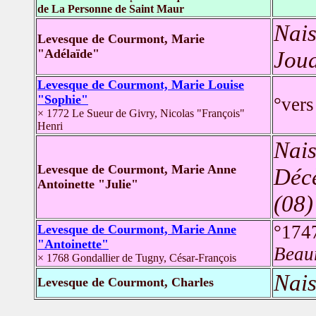
de La Personne de Saint Maur
Nais
Levesque de Courmont, Marie
"Adélaïde"
Joua
Levesque de Courmont, Marie Louise
"Sophie"
°ver
× 1772 Le Sueur de Givry, Nicolas "François"
Henri
Nais
Levesque de Courmont, Marie Anne
Déc
Antoinette "Julie"
(08)
°174
Levesque de Courmont, Marie Anne
"Antoinette"
Beaur
× 1768 Gondallier de Tugny, César-François
Nais
Levesque de Courmont, Charles