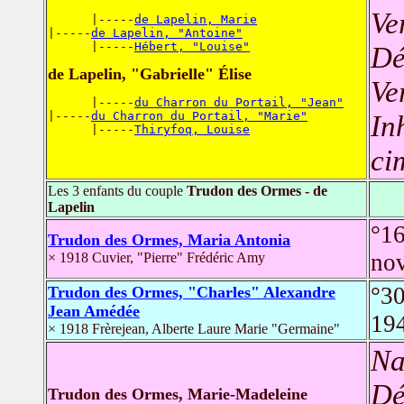
Ve
      |-----
de Lapelin, Marie
|-----
de Lapelin, "Antoine"
      |-----
Hébert, "Louise"
Dé
de Lapelin, "Gabrielle" Élise
Ve
      |-----
du Charron du Portail, "Jean"
|-----
du Charron du Portail, "Marie"
In
      |-----
Thiryfoq, Louise
ci
Les 3 enfants du couple
Trudon des Ormes - de
Lapelin
°16
Trudon des Ormes, Maria Antonia
no
× 1918 Cuvier, "Pierre" Frédéric Amy
°30
Trudon des Ormes, "Charles" Alexandre
Jean Amédée
19
× 1918 Frèrejean, Alberte Laure Marie "Germaine"
Na
Dé
Trudon des Ormes, Marie-Madeleine