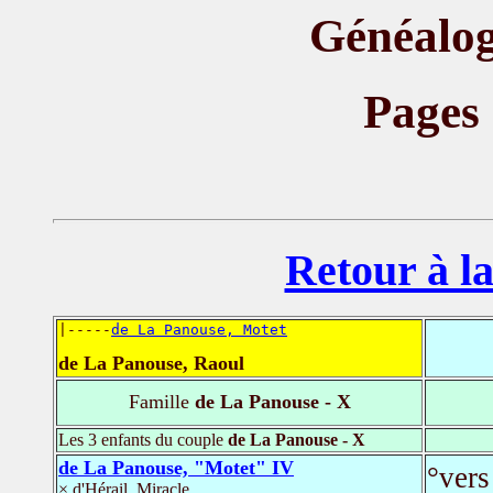
Généalog
Pages
Retour à la
|-----
de La Panouse, Motet
de La Panouse, Raoul
Famille
de La Panouse - X
Les 3 enfants du couple
de La Panouse - X
de La Panouse, "Motet" IV
°vers
× d'Hérail, Miracle