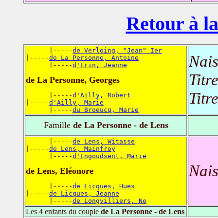
Retour à la
      |-----
de Verloing, "Jean" Ier
Nais
|-----
de La Personne, Antoine
      |-----
d'Erin, Jeanne
Titr
de La Personne, Georges
Titr
      |-----
d'Ailly, Robert
|-----
d'Ailly, Marie
      |-----
du Broeucq, Marie
Famille
de La Personne - de Lens
      |-----
de Lens, Witasse
|-----
de Lens, Mainfroy
      |-----
d'Engoudsent, Marie
Nais
de Lens, Eléonore
      |-----
de Licques, Hues
|-----
de Licques, Jeanne
      |-----
de Longvilliers, Ne
Les 4 enfants du couple
de La Personne - de Lens