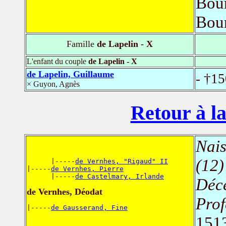
Bour
Bou
Famille
de Lapelin - X
L'enfant du couple
de Lapelin - X
de Lapelin, Guillaume
- †1
× Guyon, Agnès
Retour à la
Nais
(12)
      |-----
de Vernhes, "Rigaud" II
|-----
de Vernhes, Pierre
      |-----
de Castelmary, Irlande
Déc
de Vernhes, Déodat
Prof
|-----
de Gausserand, Fine
151