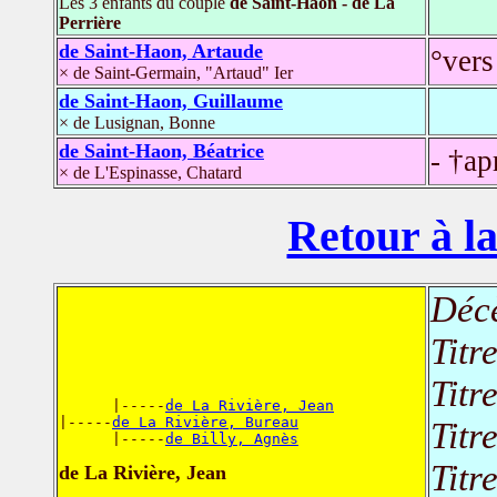
Les 3 enfants du couple
de Saint-Haon - de La
Perrière
de Saint-Haon, Artaude
°vers
× de Saint-Germain, "Artaud" Ier
de Saint-Haon, Guillaume
× de Lusignan, Bonne
de Saint-Haon, Béatrice
- †ap
× de L'Espinasse, Chatard
Retour à la
Déc
Titr
Titr
      |-----
de La Rivière, Jean
|-----
de La Rivière, Bureau
Titr
      |-----
de Billy, Agnès
Titr
de La Rivière, Jean