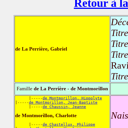
Retour à la
Déc
Titr
Titr
de La Perrière, Gabriel
Titr
Ravi
Titr
Famille
de La Perrière - de Montmorillon
      |-----
de Montmorillon, Hippolyte
|-----
de Montmorillon, Jean-Baptiste
      |-----
de Chaussin, Jeanne
Nais
de Montmorillon, Charlotte
      |-----
de Chastellux, Philippe