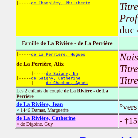
|-----
de Champlémy, Philiberte
Titr
Prof
duc
Famille
de La Rivière - de La Perrière
Nais
|-----
de La Perrière, Hugues
de La Perrière, Alix
Titr
      |-----
de Saigny, Nn
Titr
|-----
de Saigny, Catherine
      |-----
de Chambon, Agnès
Les 2 enfants du couple
de La Rivière - de La
Perrière
de La Rivière, Jean
°vers
× 1446 Damas, Marguerite
de La Rivière, Catherine
- †1
× de Digoine, Guy