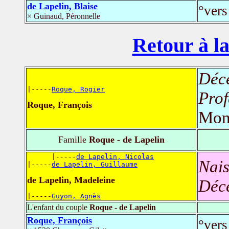
de Lapelin, Blaise
°vers
× Guinaud, Péronnelle
Retour à la
Déc
|-----
Roque, Rogier
Prof
Roque, François
Mon
Famille
Roque - de Lapelin
      |-----
de Lapelin, Nicolas
Nais
|-----
de Lapelin, Guillaume
de Lapelin, Madeleine
Déc
|-----
Guyon, Agnès
L'enfant du couple
Roque - de Lapelin
Roque, François
°vers