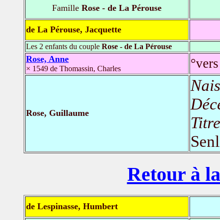
Famille
Rose - de La Pérouse
de La Pérouse, Jacquette
Les 2 enfants du couple
Rose - de La Pérouse
Rose, Anne
°vers
× 1549 de Thomassin, Charles
Nais
Déc
Rose, Guillaume
Titr
Senl
Retour à la
de Lespinasse, Humbert