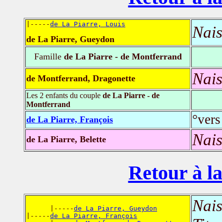
|-----
de La Piarre, Louis
Nais
de La Piarre, Gueydon
Famille
de La Piarre - de Montferrand
Nais
de Montferrand, Dragonette
Les 2 enfants du couple
de La Piarre - de
Montferrand
°vers
de La Piarre, François
Nais
de La Piarre, Belette
Retour à la
Nais
      |-----
de La Piarre, Gueydon
|-----
de La Piarre, François