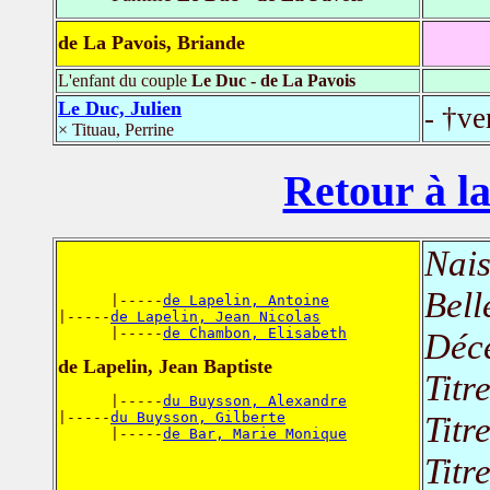
de La Pavois, Briande
L'enfant du couple
Le Duc - de La Pavois
Le Duc, Julien
- †ve
× Tituau, Perrine
Retour à la
Nais
Bell
      |-----
de Lapelin, Antoine
|-----
de Lapelin, Jean Nicolas
      |-----
de Chambon, Elisabeth
Déc
de Lapelin, Jean Baptiste
Titr
      |-----
du Buysson, Alexandre
|-----
du Buysson, Gilberte
Titr
      |-----
de Bar, Marie Monique
Titr