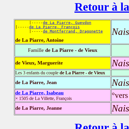
Retour à la
      |-----
de La Piarre, Gueydon
|-----
de La Piarre, François
Nais
      |-----
de Montferrand, Dragonette
de La Piarre, Antoine
Famille
de La Piarre - de Vieux
Nais
de Vieux, Marguerite
Les 3 enfants du couple
de La Piarre - de Vieux
Nais
de La Piarre, Jean
de La Piarre, Isabeau
°vers
× 1505 de La Villette, François
Nais
de La Piarre, Jeanne
Retour à la