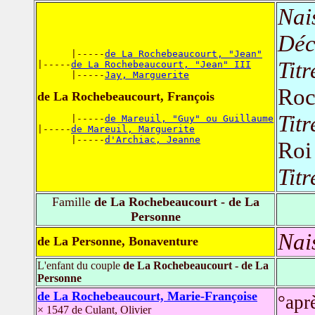
Nai
Déc
      |-----
de La Rochebeaucourt, "Jean"
Titr
|-----
de La Rochebeaucourt, "Jean" III
      |-----
Jay, Marguerite
Roc
de La Rochebeaucourt, François
Titr
      |-----
de Mareuil, "Guy" ou Guillaume
|-----
de Mareuil, Marguerite
      |-----
d'Archiac, Jeanne
Roi
Titr
Famille
de La Rochebeaucourt - de La
Personne
Nai
de La Personne, Bonaventure
L'enfant du couple
de La Rochebeaucourt - de La
Personne
de La Rochebeaucourt, Marie-Françoise
°apr
× 1547 de Culant, Olivier