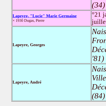
(34)
°21 
Lapeyre, "Lucie" Marie Germaine
juill
× 1930 Dugas, Pierre
Nais
Fron
Lapeyre, Georges
Déc
'81)
Nais
Vill
Lapeyre, André
Déc
(84)