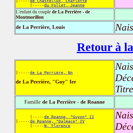
|-----
de Chastellux, Charlotte
      |-----
du Follet, Jeanne
L'enfant du couple
de La Perrière - de
Montmorillon
Nais
de La Perrière, Louis
Retour à la
Nais
|-----
de La Perrière, Nn
Déc
de La Perrière, "Guy" Ier
Titr
Famille
de La Perrière - de Roanne
Nais
      |-----
de Roanne, "Guyon" II
|-----
de Roanne, "Dalmace" IV
Déc
      |-----
N, Florence