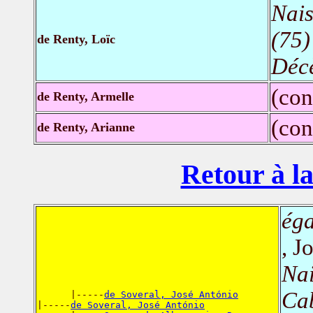
Nais
(75)
de Renty, Loïc
Déc
(con
de Renty, Armelle
(con
de Renty, Arianne
Retour à la
éga
, J
Nai
Cab
      |-----
de Soveral, José António
|-----
de Soveral, José António