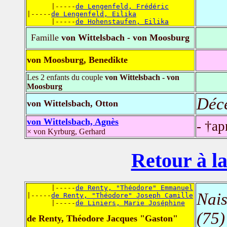
      |-----
de Lengenfeld, Frédéric
|-----
de Lengenfeld, Eilika
      |-----
de Hohenstaufen, Eilika
Famille
von Wittelsbach - von Moosburg
von Moosburg, Benedikte
Les 2 enfants du couple
von Wittelsbach - von
Moosburg
Déc
von Wittelsbach, Otton
von Wittelsbach, Agnès
- †ap
× von Kyrburg, Gerhard
Retour à la
      |-----
de Renty, "Théodore" Emmanuel
Nais
|-----
de Renty, "Théodore" Joseph Camille
      |-----
de Liniers, Marie Joséphine
(75)
de Renty, Théodore Jacques "Gaston"