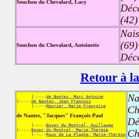
Souchon du Chevalard, Lucy
Déc
(42)
Nais
(69)
Souchon du Chevalard, Antoinette
Déc
Retour à la
Na
      |-----
de Nantes, Marc Antoine
|-----
de Nantes, Jean François
      |-----
Maurier, Marie Françoise
Ch
de Nantes, "Jacques" François Paul
Dé
      |-----
Boyer du Montcel, Guillaume
|-----
Boyer du Montcel, Marie-Thérèse
Ch
      |-----
Roux de La Plagne, Marie-Thérèse