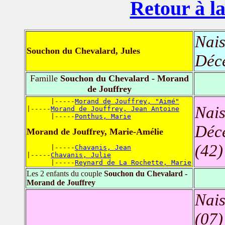
Retour à la
Nais
Souchon du Chevalard, Jules
Déc
Famille
Souchon du Chevalard - Morand
de Jouffrey
      |-----
Morand de Jouffrey, "Aimé"
Nais
|-----
Morand de Jouffrey, Jean Antoine
      |-----
Ponthus, Marie
Déc
Morand de Jouffrey, Marie-Amélie
(42)
      |-----
Chavanis, Jean
|-----
Chavanis, Julie
      |-----
Reynard de La Rochette, Marie
Les 2 enfants du couple
Souchon du Chevalard -
Morand de Jouffrey
Nais
(07)