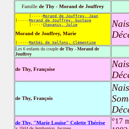
Famille
de Thy - Morand de Jouffrey
      |-----
Morand de Jouffrey, Jean
|-----
Morand de Jouffrey, Gustave
Nais
      |-----
Chavanis, Julie
Déc
Morand de Jouffrey, Marie
|-----
Mathéi de Valfons, Clémentine
Les 6 enfants du couple
de Thy - Morand de
Jouffrey
Nais
de Thy, Françoise
Déc
Nais
Soma
de Thy, François
Déc
°17 
de Thy, "Marie Louise" Colette Thérèse
× 1944 de Jerphanion, Jacques