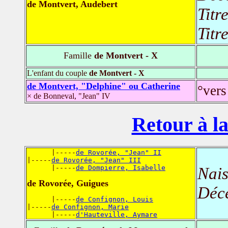
de Montvert, Audebert
Titr
Titr
Famille
de Montvert - X
L'enfant du couple
de Montvert - X
de Montvert, "Delphine" ou Catherine
°vers
× de Bonneval, "Jean" IV
Retour à la
      |-----
de Rovorée, "Jean" II
|-----
de Rovorée, "Jean" III
      |-----
de Dompierre, Isabelle
Nais
de Rovorée, Guigues
Déc
      |-----
de Confignon, Louis
|-----
de Confignon, Marie
      |-----
d'Hauteville, Aymare