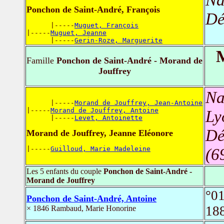
Ponchon de Saint-André, François
Dé
      |-----
Muguet, François
|-----
Muguet, Jeanne
      |-----
Gerin-Roze, Marguerite
M
Famille
Ponchon de Saint-André - Morand de
Jouffrey
Na
      |-----
Morand de Jouffrey, Jean-Antoine
|-----
Morand de Jouffrey, Antoine
Ly
      |-----
Levet, Antoinette
Dé
Morand de Jouffrey, Jeanne Eléonore
|-----
Guilloud, Marie Madeleine
(6
Les 5 enfants du couple
Ponchon de Saint-André -
Morand de Jouffrey
°01
Ponchon de Saint-André, Antoine
18
× 1846 Rambaud, Marie Honorine