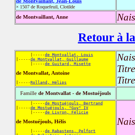
de Montvaillant, Jean-Louis
× 1507 de Roquefeuil, Clotilde
Nais
de Montvaillant, Anne
Retour à la
Nais
      |-----
de Montvallat, Louis
|-----
de Montvallat, Guillaume
      |-----
de Guitard, Misette
Titr
de Montvallat, Antoine
Titr
|-----
Rolland, Hélips
Famille
de Montvallat - de Mostuéjouls
      |-----
de Mostuéjouls, Bertrand
|-----
de Mostuéjouls, "Guy" IV
      |-----
de Livron, Félicie
Nais
de Mostuéjouls, Hélis
      |-----
de Rabastens, Pelfort