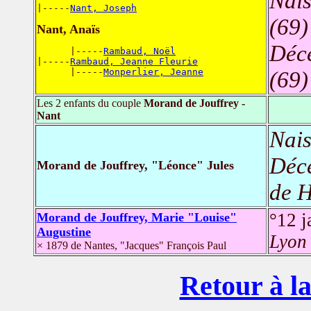
Nais
|-----
Nant, Joseph
(69)
Nant, Anaïs
Déc
      |-----
Rambaud, Noël
|-----
Rambaud, Jeanne Fleurie
      |-----
Monperlier, Jeanne
(69)
Les 2 enfants du couple
Morand de Jouffrey -
Nant
Nais
Déc
Morand de Jouffrey, "Léonce" Jules
de H
°12 
Morand de Jouffrey, Marie "Louise"
Augustine
Lyon 
× 1879 de Nantes, "Jacques" François Paul
Retour à la