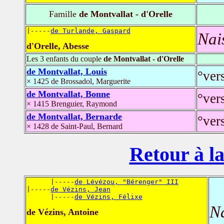
Famille
de Montvallat - d'Orelle
|-----
de Turlande, Gaspard
Nai
d'Orelle, Abesse
Les 3 enfants du couple
de Montvallat - d'Orelle
de Montvallat, Louis
°ver
× 1425 de Brossadol, Marguerite
de Montvallat, Bonne
°ver
× 1415 Brenguier, Raymond
de Montvallat, Bernarde
°ver
× 1428 de Saint-Paul, Bernard
Retour à la
      |-----
de Lévézou, "Bérenger" III
|-----
de Vézins, Jean
      |-----
de Vézins, Félixe
N
de Vézins, Antoine