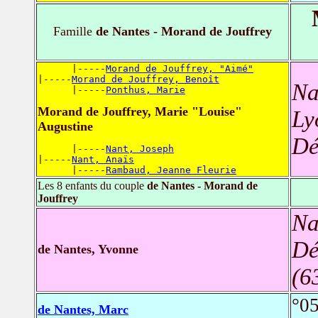
Famille
de Nantes - Morand de Jouffrey
      |-----
Morand de Jouffrey, "Aimé"
|-----
Morand de Jouffrey, Benoît
Na
      |-----
Ponthus, Marie
Morand de Jouffrey, Marie "Louise"
Ly
Augustine
Dé
      |-----
Nant, Joseph
|-----
Nant, Anaïs
      |-----
Rambaud, Jeanne Fleurie
Les 8 enfants du couple
de Nantes - Morand de
Jouffrey
Na
Dé
de Nantes, Yvonne
(6
°0
de Nantes, Marc