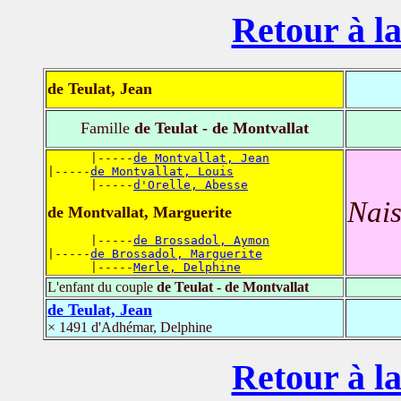
Retour à la
de Teulat, Jean
Famille
de Teulat - de Montvallat
      |-----
de Montvallat, Jean
|-----
de Montvallat, Louis
      |-----
d'Orelle, Abesse
Nais
de Montvallat, Marguerite
      |-----
de Brossadol, Aymon
|-----
de Brossadol, Marguerite
      |-----
Merle, Delphine
L'enfant du couple
de Teulat - de Montvallat
de Teulat, Jean
× 1491 d'Adhémar, Delphine
Retour à la