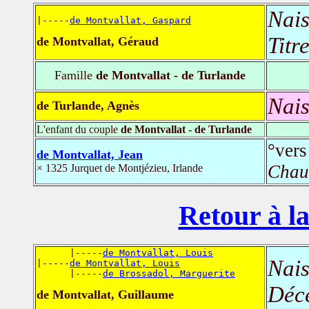
Nais
|-----
de Montvallat, Gaspard
Titr
de Montvallat, Géraud
Famille
de Montvallat - de Turlande
Nais
de Turlande, Agnès
L'enfant du couple
de Montvallat - de Turlande
°ver
de Montvallat, Jean
Chau
× 1325 Jurquet de Montjézieu, Irlande
Retour à la
      |-----
de Montvallat, Louis
Nais
|-----
de Montvallat, Louis
      |-----
de Brossadol, Marguerite
Déc
de Montvallat, Guillaume