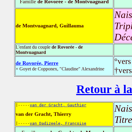
Famille
de Rovorée - de Montvuagnard
Nais
Trip
de Montvuagnard, Guillauma
Déc
L'enfant du couple
de Rovorée - de
Montvuagnard
°ver
de Rovorée, Pierre
†ver
× Goyet de Copponex, "Claudine" Alexandrine
Retour à la
|-----
van der Gracht, Gauthier
Nais
van der Gracht, Thierry
Titr
|-----
van Dadizeele, Françoise