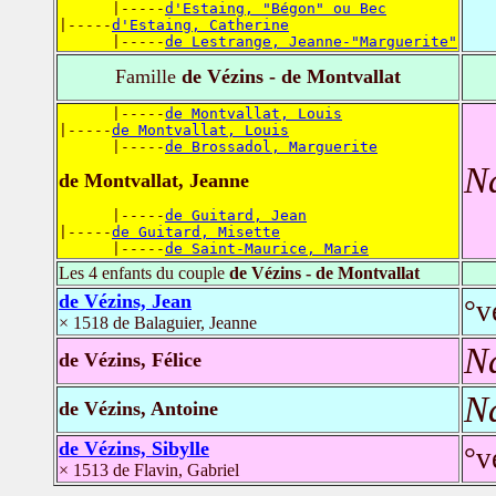
      |-----
d'Estaing, "Bégon" ou Bec
|-----
d'Estaing, Catherine
      |-----
de Lestrange, Jeanne-"Marguerite"
Famille
de Vézins - de Montvallat
      |-----
de Montvallat, Louis
|-----
de Montvallat, Louis
      |-----
de Brossadol, Marguerite
N
de Montvallat, Jeanne
      |-----
de Guitard, Jean
|-----
de Guitard, Misette
      |-----
de Saint-Maurice, Marie
Les 4 enfants du couple
de Vézins - de Montvallat
de Vézins, Jean
°v
× 1518 de Balaguier, Jeanne
N
de Vézins, Félice
N
de Vézins, Antoine
de Vézins, Sibylle
°v
× 1513 de Flavin, Gabriel