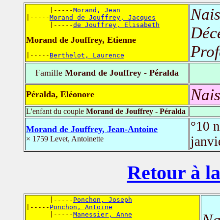
Nais
      |-----
Morand, Jean
|-----
Morand de Jouffrey, Jacques
      |-----
de Jouffrey, Elisabeth
Déc
Morand de Jouffrey, Etienne
Prof
|-----
Berthelot, Laurence
Famille
Morand de Jouffrey - Péralda
Nais
Péralda, Eléonore
L'enfant du couple
Morand de Jouffrey - Péralda
°10 
Morand de Jouffrey, Jean-Antoine
janv
× 1759 Levet, Antoinette
Retour à la
      |-----
Ponchon, Joseph
|-----
Ponchon, Antoine
      |-----
Manessier, Anne
Na