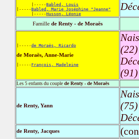
Déc
      |-----
Babled, Louis
|-----
Babled, Marie Joséphine "Jeanne"
      |-----
Husson, Léonie
Famille
de Renty - de Moraës
Nais
|-----
de Moraës, Ricardo
(22)
de Moraës, Anne-Marie
Déc
|-----
François, Madeleine
(91)
Les 5 enfants du couple
de Renty - de Moraës
Nais
(75)
de Renty, Yann
Déc
(con
de Renty, Jacques