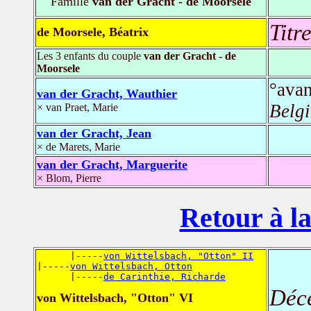
Famille
van der Gracht - de Moorsele
Titr
de Moorsele, Béatrix
Les 3 enfants du couple
van der Gracht - de
Moorsele
°ava
van der Gracht, Wauthier
Belg
× van Praet, Marie
van der Gracht, Jean
× de Marets, Marie
van der Gracht, Marguerite
× Blom, Pierre
Retour à la
      |-----
von Wittelsbach, "Otton" II
|-----
von Wittelsbach, Otton
      |-----
de Carinthie, Richarde
Déc
von Wittelsbach, "Otton" VI