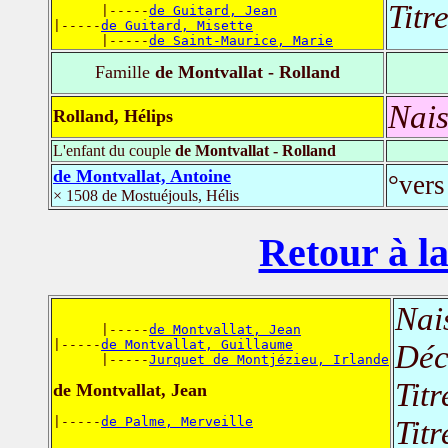
Titr
      |-----
de Guitard, Jean
|-----
de Guitard, Misette
      |-----
de Saint-Maurice, Marie
Famille
de Montvallat - Rolland
Nais
Rolland, Hélips
L'enfant du couple
de Montvallat - Rolland
de Montvallat, Antoine
°vers
× 1508 de Mostuéjouls, Hélis
Retour à la
Nai
      |-----
de Montvallat, Jean
|-----
de Montvallat, Guillaume
Déc
      |-----
Jurquet de Montjézieu, Irlande
Titr
de Montvallat, Jean
|-----
de Palme, Merveille
Titr