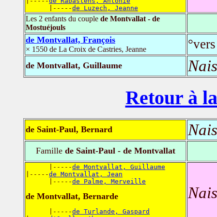
|-----
de Rabastens, Antonie
      |-----
de Luzech, Jeanne
Les 2 enfants du couple
de Montvallat - de
Mostuéjouls
de Montvallat, François
°vers
× 1550 de La Croix de Castries, Jeanne
Nais
de Montvallat, Guillaume
Retour à la
Nais
de Saint-Paul, Bernard
Famille
de Saint-Paul - de Montvallat
      |-----
de Montvallat, Guillaume
|-----
de Montvallat, Jean
      |-----
de Palme, Merveille
Nais
de Montvallat, Bernarde
      |-----
de Turlande, Gaspard