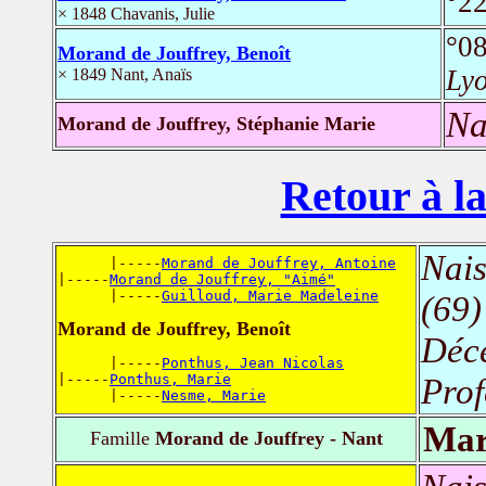
°22
× 1848 Chavanis, Julie
°0
Morand de Jouffrey, Benoît
Lyo
× 1849 Nant, Anaïs
Na
Morand de Jouffrey, Stéphanie Marie
Retour à la
Nais
      |-----
Morand de Jouffrey, Antoine
|-----
Morand de Jouffrey, "Aimé"
      |-----
Guilloud, Marie Madeleine
(69)
Morand de Jouffrey, Benoît
Déc
      |-----
Ponthus, Jean Nicolas
|-----
Ponthus, Marie
Prof
      |-----
Nesme, Marie
Mar
Famille
Morand de Jouffrey - Nant