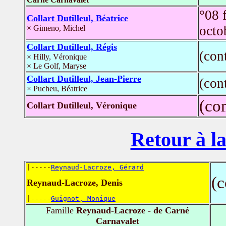
°08 
Collart Dutilleul, Béatrice
octo
× Gimeno, Michel
Collart Dutilleul, Régis
(con
× Hilly, Véronique
× Le Golf, Maryse
Collart Dutilleul, Jean-Pierre
(con
× Pucheu, Béatrice
(co
Collart Dutilleul, Véronique
Retour à la
|-----
Reynaud-Lacroze, Gérard
(
Reynaud-Lacroze, Denis
|-----
Guignot, Monique
Famille
Reynaud-Lacroze - de Carné
Carnavalet