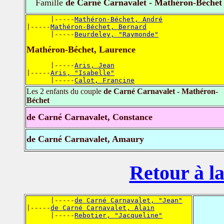
Famille
de Carné Carnavalet - Mathéron-Béchet
      |-----
Mathéron-Béchet, André
|-----
Mathéron-Béchet, Bernard
      |-----
Beurdeley, "Raymonde"
Mathéron-Béchet, Laurence
      |-----
Aris, Jean
|-----
Aris, "Isabelle"
      |-----
Calot, Francine
Les 2 enfants du couple
de Carné Carnavalet - Mathéron-
Béchet
de Carné Carnavalet, Constance
de Carné Carnavalet, Amaury
Retour à la
      |-----
de Carné Carnavalet, "Jean"
|-----
de Carné Carnavalet, Alain
      |-----
Rebotier, "Jacqueline"