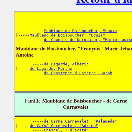
      |-----
Maublanc de Boisboucher, "Louis
|-----
Maublanc de Boisboucher, "Louis"
      |-----
du Couëdic de Kergoaler, "Marie-Louis
Maublanc de Boisboucher, "François" Marie Jeha
Antoine
      |-----
de Lagarde, Albéric
|-----
de Lagarde, Marthe
      |-----
de Chastenet d'Esterre, Sarah
Famille
Maublanc de Boisboucher - de Carné
Carnavalet
      |-----
de Carné Carnavalet, "Palamède"
|-----
de Carné Carnavalet, "Adrien"
      |-----
Chesnel, "Félicité"