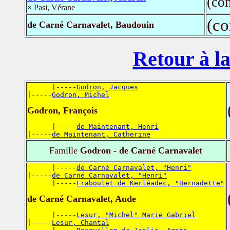
(co
× Pasi, Vérane
(co
de Carné Carnavalet, Baudouin
Retour à la
      |-----
Godron, Jacques
|-----
Godron, Michel
Godron, François
      |-----
de Maintenant, Henri
|-----
de Maintenant, Catherine
Famille
Godron - de Carné Carnavalet
      |-----
de Carné Carnavalet, "Henri"
|-----
de Carné Carnavalet, "Henri"
      |-----
Fraboulet de Kerléadec, "Bernadette"
de Carné Carnavalet, Aude
      |-----
Lesur, "Michel" Marie Gabriel
|-----
Lesur, Chantal