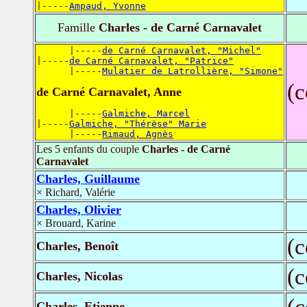
|-----
Ampaud, Yvonne
Famille
Charles - de Carné Carnavalet
      |-----
de Carné Carnavalet, "Michel"
|-----
de Carné Carnavalet, "Patrice"
      |-----
Mulatier de Latrollière, "Simone"
(
de Carné Carnavalet, Anne
      |-----
Galmiche, Marcel
|-----
Galmiche, "Thérèse" Marie
      |-----
Rimaud, Agnès
Les 5 enfants du couple
Charles - de Carné
Carnavalet
Charles, Guillaume
× Richard, Valérie
Charles, Olivier
× Brouard, Karine
(
Charles, Benoît
(
Charles, Nicolas
(
Charles, Etienne