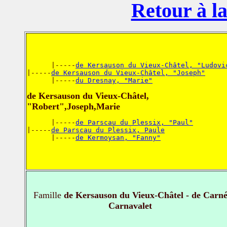
Retour à la
      |-----
de Kersauson du Vieux-Châtel, "Ludovi
|-----
de Kersauson du Vieux-Châtel, "Joseph"
      |-----
du Dresnay, "Marie"
de Kersauson du Vieux-Châtel,
"Robert",Joseph,Marie
      |-----
de Parscau du Plessix, "Paul"
|-----
de Parscau du Plessix, Paule
      |-----
de Kermoysan, "Fanny"
Famille
de Kersauson du Vieux-Châtel - de Carn
Carnavalet