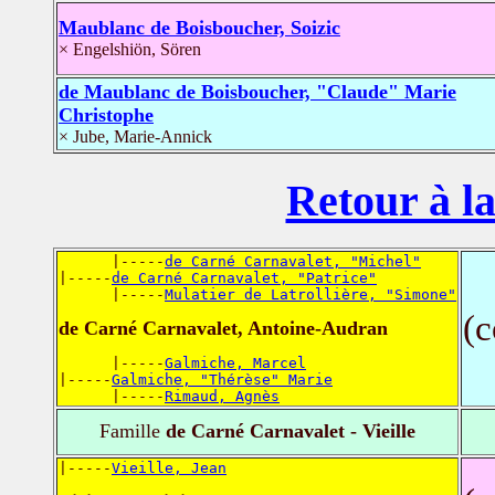
Maublanc de Boisboucher, Soizic
× Engelshiön, Sören
de Maublanc de Boisboucher, "Claude" Marie
Christophe
× Jube, Marie-Annick
Retour à la
      |-----
de Carné Carnavalet, "Michel"
|-----
de Carné Carnavalet, "Patrice"
      |-----
Mulatier de Latrollière, "Simone"
(
de Carné Carnavalet, Antoine-Audran
      |-----
Galmiche, Marcel
|-----
Galmiche, "Thérèse" Marie
      |-----
Rimaud, Agnès
Famille
de Carné Carnavalet - Vieille
|-----
Vieille, Jean