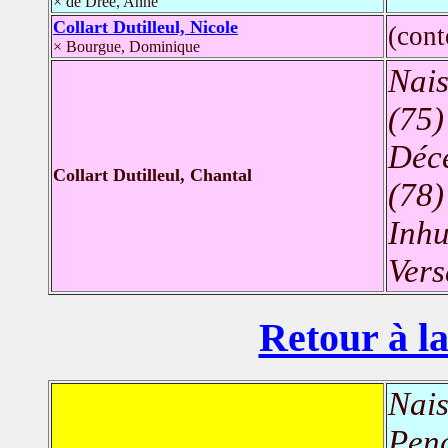
× de Drée, Anne
Collart Dutilleul, Nicole
(con
× Bourgue, Dominique
Nais
(75)
Déc
Collart Dutilleul, Chantal
(78)
Inh
Vers
Retour à la
Nais
Penq