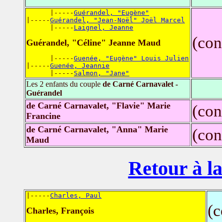
      |-----
Guérandel, "Eugène"
|-----
Guérandel, "Jean-Noël" Joël Marcel
      |-----
Laignel, Jeanne
(con
Guérandel, "Céline" Jeanne Maud
      |-----
Guenée, "Eugène" Louis Julien
|-----
Guenée, Jeannie
      |-----
Salmon, "Jane"
Les 2 enfants du couple
de Carné Carnavalet -
Guérandel
de Carné Carnavalet, "Flavie" Marie
(con
Francine
de Carné Carnavalet, "Anna" Marie
(con
Maud
Retour à la
|-----
Charles, Paul
(
Charles, François