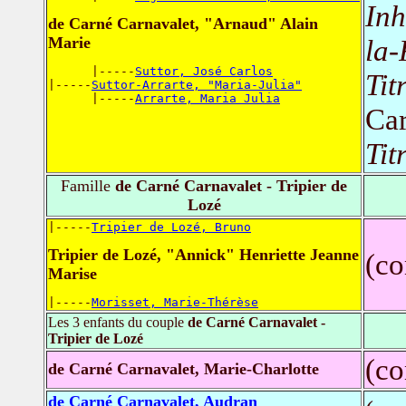
In
de Carné Carnavalet, "Arnaud" Alain
Marie
la-
      |-----
Suttor, José Carlos
Tit
|-----
Suttor-Arrarte, "Maria-Julia"
      |-----
Arrarte, Maria Julia
Car
Tit
Famille
de Carné Carnavalet - Tripier de
Lozé
|-----
Tripier de Lozé, Bruno
Tripier de Lozé, "Annick" Henriette Jeanne
(co
Marise
|-----
Morisset, Marie-Thérèse
Les 3 enfants du couple
de Carné Carnavalet -
Tripier de Lozé
(co
de Carné Carnavalet, Marie-Charlotte
de Carné Carnavalet, Audran