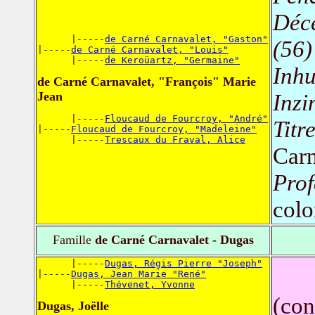
Déc
      |-----
de Carné Carnavalet, "Gaston"
(56)
|-----
de Carné Carnavalet, "Louis"
      |-----
de Keroüartz, "Germaine"
Inh
de Carné Carnavalet, "François" Marie
Jean
Inzi
      |-----
Floucaud de Fourcroy, "André"
Titr
|-----
Floucaud de Fourcroy, "Madeleine"
      |-----
Trescaux du Fraval, Alice
Carn
Prof
colo
Famille
de Carné Carnavalet - Dugas
      |-----
Dugas, Régis Pierre "Joseph"
|-----
Dugas, Jean Marie "René"
      |-----
Thévenet, Yvonne
(con
Dugas, Joëlle