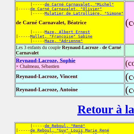
      |-----
de Carné Carnavalet, "Michel"
|-----
de Carné Carnavalet, "Olivier"
      |-----
Mulatier de Latrollière, "Simone"
(
de Carné Carnavalet, Béatrice
      |-----
Maze, Albert Ernest
|-----
Mallet, "Françoise" Sabine
      |-----
Maze, "Adrienne"
Les 3 enfants du couple
Reynaud-Lacroze - de Carné
Carnavalet
Reynaud-Lacroze, Sophie
(c
× Chalmeau, Sébastien
(
Reynaud-Lacroze, Vincent
(
Reynaud-Lacroze, Antoine
Retour à la
      |-----
de Reboul, "René"
|-----
de Reboul, "Guy" Louis Marie René