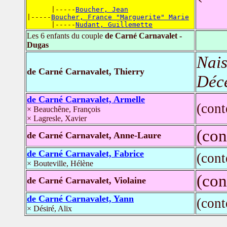
      |-----
Boucher, Jean
|-----
Boucher, France "Marguerite" Marie
      |-----
Nudant, Guillemette
Les 6 enfants du couple
de Carné Carnavalet -
Dugas
Nais
de Carné Carnavalet, Thierry
Déc
de Carné Carnavalet, Armelle
(con
× Beauchêne, François
× Lagresle, Xavier
(con
de Carné Carnavalet, Anne-Laure
de Carné Carnavalet, Fabrice
(con
× Bouteville, Hélène
(con
de Carné Carnavalet, Violaine
de Carné Carnavalet, Yann
(con
× Désiré, Alix