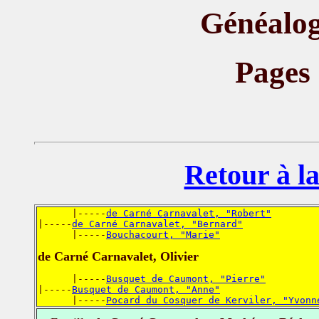
Généalog
Pages
Retour à la
      |-----
de Carné Carnavalet, "Robert"
|-----
de Carné Carnavalet, "Bernard"
      |-----
Bouchacourt, "Marie"
de Carné Carnavalet, Olivier
      |-----
Busquet de Caumont, "Pierre"
|-----
Busquet de Caumont, "Anne"
      |-----
Pocard du Cosquer de Kerviler, "Yvonn