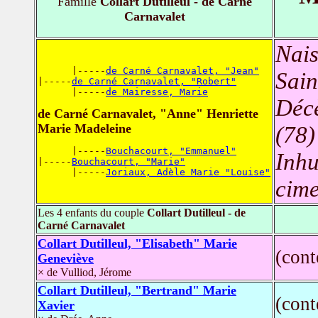
Famille
Collart Dutilleul - de Carné
Carnavalet
Nais
      |-----
de Carné Carnavalet, "Jean"
Sain
|-----
de Carné Carnavalet, "Robert"
      |-----
de Mairesse, Marie
Déc
de Carné Carnavalet, "Anne" Henriette
Marie Madeleine
(78)
      |-----
Bouchacourt, "Emmanuel"
Inh
|-----
Bouchacourt, "Marie"
      |-----
Joriaux, Adèle Marie "Louise"
cime
Les 4 enfants du couple
Collart Dutilleul - de
Carné Carnavalet
Collart Dutilleul, "Elisabeth" Marie
(con
Geneviève
× de Vulliod, Jérome
Collart Dutilleul, "Bertrand" Marie
(con
Xavier