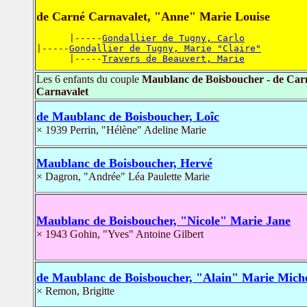
de Carné Carnavalet, "Anne" Marie Louise
      |-----
Gondallier de Tugny, Carlo
|-----
Gondallier de Tugny, Marie "Claire"
      |-----
Travers de Beauvert, Marie
Les 6 enfants du couple
Maublanc de Boisboucher - de Car
Carnavalet
de Maublanc de Boisboucher, Loîc
× 1939 Perrin, "Hélène" Adeline Marie
Maublanc de Boisboucher, Hervé
× Dagron, "Andrée" Léa Paulette Marie
Maublanc de Boisboucher, "Nicole" Marie Jane
× 1943 Gohin, "Yves" Antoine Gilbert
de Maublanc de Boisboucher, "Alain" Marie Mich
× Remon, Brigitte