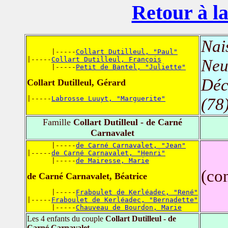
Retour à la
Nai
      |-----
Collart Dutilleul, "Paul"
|-----
Collart Dutilleul, François
Neu
      |-----
Petit de Bantel, "Juliette"
Déc
Collart Dutilleul, Gérard
|-----
Labrosse Luuyt, "Marguerite"
(78
Famille
Collart Dutilleul - de Carné
Carnavalet
      |-----
de Carné Carnavalet, "Jean"
|-----
de Carné Carnavalet, "Henri"
      |-----
de Mairesse, Marie
(co
de Carné Carnavalet, Béatrice
      |-----
Fraboulet de Kerléadec, "René"
|-----
Fraboulet de Kerléadec, "Bernadette"
      |-----
Chauveau de Bourdon, Marie
Les 4 enfants du couple
Collart Dutilleul - de
Carné Carnavalet