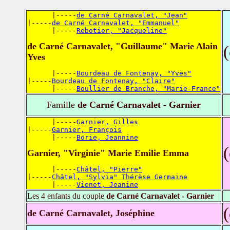
      |-----
de Carné Carnavalet, "Jean"
|-----
de Carné Carnavalet, "Emmanuel"
      |-----
Rebotier, "Jacqueline"
de Carné Carnavalet, "Guillaume" Marie Alain
Yves
      |-----
Bourdeau de Fontenay, "Yves"
|-----
Bourdeau de Fontenay, "Claire"
      |-----
Boullier de Branche, "Marie-France"
Famille
de Carné Carnavalet - Garnier
      |-----
Garnier, Gilles
|-----
Garnier, François
      |-----
Borie, Jeannine
Garnier, "Virginie" Marie Emilie Emma
      |-----
Châtel, "Pierre"
|-----
Châtel, "Sylvia" Thérèse Germaine
      |-----
Vienet, Jeanine
Les 4 enfants du couple
de Carné Carnavalet - Garnier
de Carné Carnavalet, Joséphine