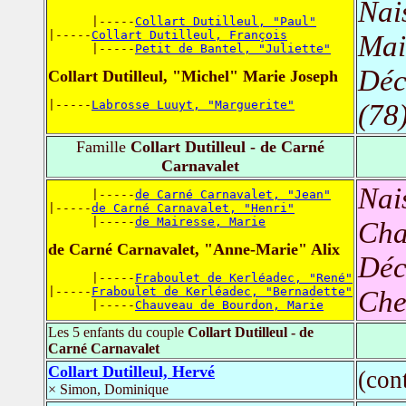
Nai
      |-----
Collart Dutilleul, "Paul"
|-----
Collart Dutilleul, François
Mai
      |-----
Petit de Bantel, "Juliette"
Déc
Collart Dutilleul, "Michel" Marie Joseph
|-----
Labrosse Luuyt, "Marguerite"
(78
Famille
Collart Dutilleul - de Carné
Carnavalet
Nai
      |-----
de Carné Carnavalet, "Jean"
|-----
de Carné Carnavalet, "Henri"
      |-----
de Mairesse, Marie
Cha
de Carné Carnavalet, "Anne-Marie" Alix
Déc
      |-----
Fraboulet de Kerléadec, "René"
|-----
Fraboulet de Kerléadec, "Bernadette"
Che
      |-----
Chauveau de Bourdon, Marie
Les 5 enfants du couple
Collart Dutilleul - de
Carné Carnavalet
Collart Dutilleul, Hervé
(con
× Simon, Dominique