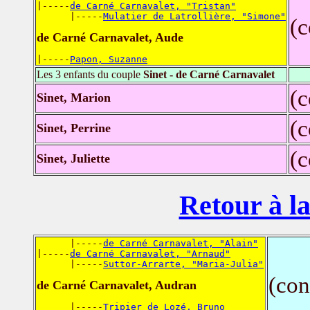
|-----
de Carné Carnavalet, "Tristan"
      |-----
Mulatier de Latrollière, "Simone"
(
de Carné Carnavalet, Aude
|-----
Papon, Suzanne
Les 3 enfants du couple
Sinet - de Carné Carnavalet
(
Sinet, Marion
(
Sinet, Perrine
(
Sinet, Juliette
Retour à la
      |-----
de Carné Carnavalet, "Alain"
|-----
de Carné Carnavalet, "Arnaud"
      |-----
Suttor-Arrarte, "Maria-Julia"
(con
de Carné Carnavalet, Audran
      |-----
Tripier de Lozé, Bruno