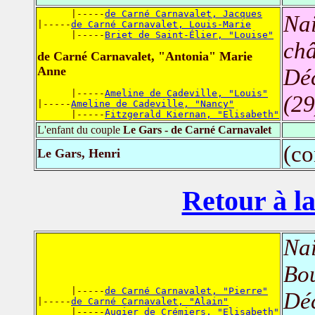
      |-----
de Carné Carnavalet, Jacques
Nai
|-----
de Carné Carnavalet, Louis-Marie
      |-----
Briet de Saint-Élier, "Louise"
châ
de Carné Carnavalet, "Antonia" Marie
Anne
Dé
      |-----
Ameline de Cadeville, "Louis"
(29
|-----
Ameline de Cadeville, "Nancy"
      |-----
Fitzgerald Kiernan, "Elisabeth"
L'enfant du couple
Le Gars - de Carné Carnavalet
(co
Le Gars, Henri
Retour à la
Nai
Bou
      |-----
de Carné Carnavalet, "Pierre"
Dé
|-----
de Carné Carnavalet, "Alain"
      |-----
Augier de Crémiers, "Elisabeth"