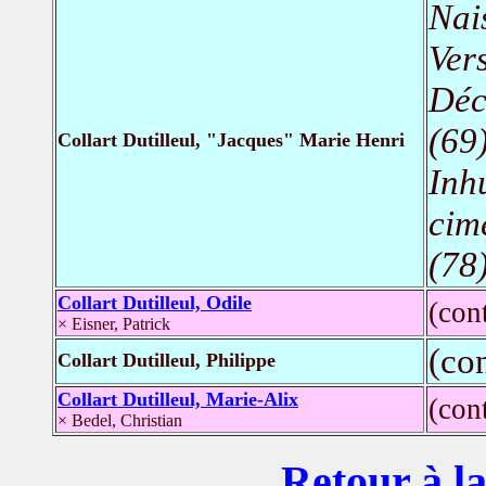
Nai
Vers
Déc
(69
Collart Dutilleul, "Jacques" Marie Henri
Inh
cime
(78
Collart Dutilleul, Odile
(con
× Eisner, Patrick
(co
Collart Dutilleul, Philippe
Collart Dutilleul, Marie-Alix
(con
× Bedel, Christian
Retour à la