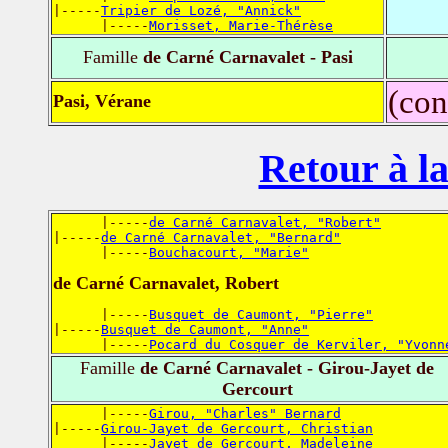
|-----
Tripier de Lozé, "Annick"
      |-----
Morisset, Marie-Thérèse
Famille
de Carné Carnavalet - Pasi
(con
Pasi, Vérane
Retour à la
      |-----
de Carné Carnavalet, "Robert"
|-----
de Carné Carnavalet, "Bernard"
      |-----
Bouchacourt, "Marie"
de Carné Carnavalet, Robert
      |-----
Busquet de Caumont, "Pierre"
|-----
Busquet de Caumont, "Anne"
      |-----
Pocard du Cosquer de Kerviler, "Yvonn
Famille
de Carné Carnavalet - Girou-Jayet de
Gercourt
      |-----
Girou, "Charles" Bernard
|-----
Girou-Jayet de Gercourt, Christian
      |-----
Jayet de Gercourt, Madeleine