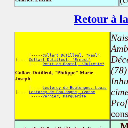
Retour à la
Nais
Ambo
      |-----
Collart Dutilleul, "Paul"
Déc
|-----
Collart Dutilleul, "Ernest"
      |-----
Petit de Bantel, "Juliette"
(78)
Collart Dutilleul, "Philippe" Marie
Joseph
Inh
      |-----
Lestorey de Boulongne, Louis
cime
|-----
Lestorey de Boulongne, Yvonne
      |-----
Vernier, Marguerite
Prof
cons
M