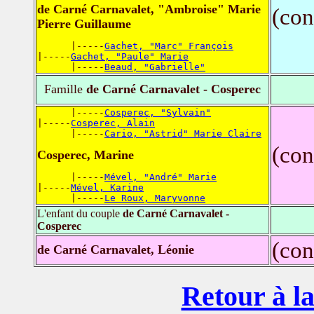
de Carné Carnavalet, "Ambroise" Marie
(con
Pierre Guillaume
      |-----
Gachet, "Marc" François
|-----
Gachet, "Paule" Marie
      |-----
Beaud, "Gabrielle"
Famille
de Carné Carnavalet - Cosperec
      |-----
Cosperec, "Sylvain"
|-----
Cosperec, Alain
      |-----
Cario, "Astrid" Marie Claire
(con
Cosperec, Marine
      |-----
Mével, "André" Marie
|-----
Mével, Karine
      |-----
Le Roux, Maryvonne
L'enfant du couple
de Carné Carnavalet -
Cosperec
(con
de Carné Carnavalet, Léonie
Retour à la