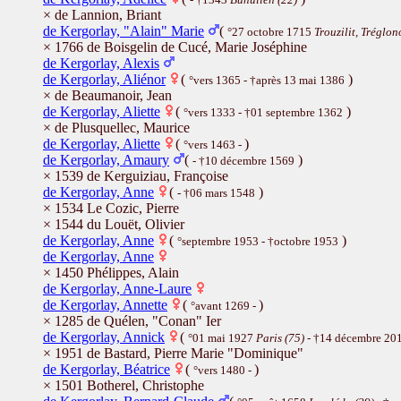
× de Lannion, Briant
de Kergorlay, "Alain" Marie
(
°27 octobre 1715
Trouzilit, Tréglon
× 1766 de Boisgelin de Cucé, Marie Joséphine
de Kergorlay, Alexis
de Kergorlay, Aliénor
(
)
°vers 1365 - †après 13 mai 1386
× de Beaumanoir, Jean
de Kergorlay, Aliette
(
)
°vers 1333 - †01 septembre 1362
× de Plusquellec, Maurice
de Kergorlay, Aliette
(
)
°vers 1463 -
de Kergorlay, Amaury
(
)
- †10 décembre 1569
× 1539 de Kerguiziau, Françoise
de Kergorlay, Anne
(
)
- †06 mars 1548
× 1534 Le Cozic, Pierre
× 1544 du Louët, Olivier
de Kergorlay, Anne
(
)
°septembre 1953 - †octobre 1953
de Kergorlay, Anne
× 1450 Phélippes, Alain
de Kergorlay, Anne-Laure
de Kergorlay, Annette
(
)
°avant 1269 -
× 1285 de Quélen, "Conan" Ier
de Kergorlay, Annick
(
°01 mai 1927
Paris (75)
- †14 décembre 20
× 1951 de Bastard, Pierre Marie "Dominique"
de Kergorlay, Béatrice
(
)
°vers 1480 -
× 1501 Botherel, Christophe