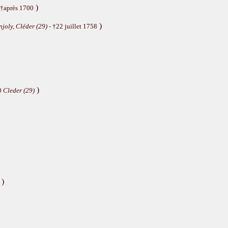
)
 †après 1700
)
joly, Cléder (29)
- †22 juillet 1758
)
0
Cleder (29)
)