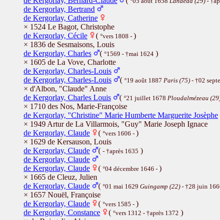
de Kergorlay, Bernard-Claude
(
°05 août 1658
Landéda (29)
- †ap
de Kergorlay, Bertrand
de Kergorlay, Catherine
× 1524 Le Bagot, Christophe
de Kergorlay, Cécile
(
)
°vers 1808 -
× 1836 de Sesmaisons, Louis
de Kergorlay, Charles
(
)
°1569 - †mai 1624
× 1605 de La Vove, Charlotte
de Kergorlay, Charles-Louis
de Kergorlay, Charles-Louis
(
°19 août 1887
Paris (75)
- †02 sep
× d'Albon, "Claude" Anne
de Kergorlay, Charles Louis
(
°21 juillet 1678
Ploudalmézeau (29
× 1710 des Nos, Marie-Françoise
de Kergorlay, "Christine" Marie Humberte Marguerite Josèphe
× 1949 Artur de La Villarmois, "Guy" Marie Joseph Ignace
de Kergorlay, Claude
(
)
°vers 1606 -
× 1629 de Kersauson, Louis
de Kergorlay, Claude
(
)
- †après 1635
de Kergorlay, Claude
de Kergorlay, Claude
(
)
°04 décembre 1646 -
× 1665 de Cleuz, Julien
de Kergorlay, Claude
(
°01 mai 1629
Guingamp (22)
- †28 juin 16
× 1657 Nouël, Françoise
de Kergorlay, Claude
(
)
°vers 1585 -
de Kergorlay, Constance
(
)
°vers 1312 - †après 1372