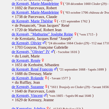
de Kergoët, Marie-Magdeleine
(
°20 décembre 1660
Cleder (29)
-
× 1692 de Parcevaux, Robert
de Kergoët, Marie-Magdeleine
(
°03 octobre 1706
château de Tron
× 1738 de Parcevaux, Claude
de Kergoët, Marie Thérèse
(
)
- †21 septembre 1762
× de Penancoët, "Jean Jacques" René
× 1720 de Marbeuf, Robert Jean
de Kergoët, "Mathurine" Josèphe Reine
(
)
°vers 1715 -
× de Keroüartz, Jacques René "Joseph"
de Kergoët, Olivier
(
°24 décembre 1664
Cleder (29)
- †12 mai 171
× 1703 Gouyon, Françoise Gabrielle
de Kergoët, "Olivier" IV
(
)
- †octobre 1616
× du Louët, Marie
de Kergoët, Renée
× 1651 de Kerhoënt, Sébastien
de Kergoët, René François
(
)
°21 septembre 1668 - †après 1699
× 1688 du Dresnay, Marie
de Kergoët, Rolande
(
)
- †avant 1577
× du Rufflay, Jean
de Kergoët, Suzanne
(
°1611
Tronjoly en Cleder (29)
- †avant 1656
× 1640 de Parcevaux, Louis
de Kergoët, Vincent
(
)
°vers 1605 - †après 06 mai 1646
× 1629 de Kerouzy, Jeanne
de Kergorlay, Adelice
(
)
- †1343
Buhulien (22)