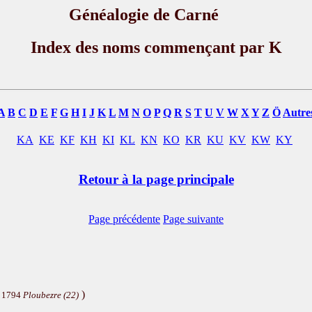
Généalogie de Carné
Index des noms commençant par K
A
B
C
D
E
F
G
H
I
J
K
L
M
N
O
P
Q
R
S
T
U
V
W
X
Y
Z
Ö
Autre
KA
KE
KF
KH
KI
KL
KN
KO
KR
KU
KV
KW
KY
Retour à la page principale
Page précédente
Page suivante
)
i 1794
Ploubezre (22)