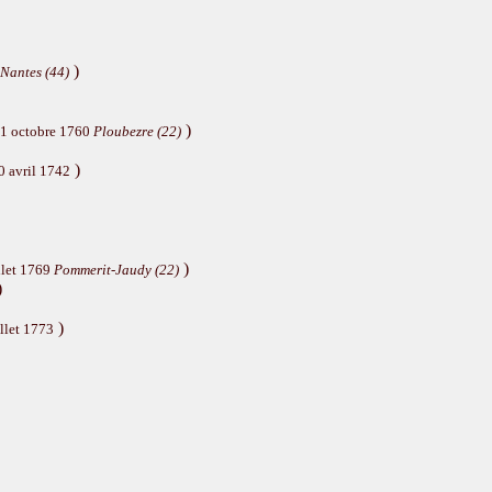
)
Nantes (44)
)
11 octobre 1760
Ploubezre (22)
)
0 avril 1742
)
llet 1769
Pommerit-Jaudy (22)
)
)
llet 1773