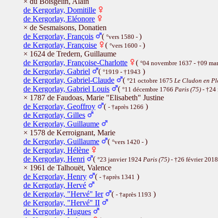
× du Boisgelin, Alain
de Kergorlay, Domitille
de Kergorlay, Eléonore
× de Sesmaisons, Donatien
de Kergorlay, François
(
)
°vers 1580 -
de Kergorlay, Françoise
(
)
°vers 1600 -
× 1624 de Tredern, Guillaume
de Kergorlay, Françoise-Charlotte
(
°04 novembre 1637 - †09 ma
de Kergorlay, Gabriel
(
)
°1919 - †1943
de Kergorlay, Gabriel-Claude
(
°21 octobre 1675
Le Cludon en Pl
de Kergorlay, Gabriel Louis
(
°11 décembre 1766
Paris (75)
- †24
× 1787 de Faudoas, Marie "Elisabeth" Justine
de Kergorlay, Geoffroy
(
)
- †après 1266
de Kergorlay, Gilles
de Kergorlay, Guillaume
× 1578 de Kerroignant, Marie
de Kergorlay, Guillaume
(
)
°vers 1420 -
de Kergorlay, Hélène
de Kergorlay, Henri
(
°23 janvier 1924
Paris (75)
- †26 février 201
× 1961 de Talhouët, Valence
de Kergorlay, Henry
(
)
- †après 1341
de Kergorlay, Hervé
de Kergorlay, "Hervé" Ier
(
)
- †après 1193
de Kergorlay, "Hervé" II
de Kergorlay, Hugues