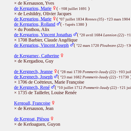
× de Kersauson, Yves
de Kergariou, Marie
(
)
- †08 juillet 1691
× de Leshildry, Olivier Jacques
de Kergariou, Marie
(
°07 juillet 1834
Rennes (35)
- †23 mars 1904
de Kergariou, Rolland
(
)
- †après 1380
× du Ponthou, Alix
de Kergariou, Vincent Jonathas
(
°20 avril 1684
Lannion (22)
- †
× 1708 Barbier, Claude Angélique
de Kergariou, Vincent Joseph
(
°22 mars 1720
Ploubezre (22)
- †3
de Kergarnec, Catherine
× de Kergadiou, Guy
de Kergnech, Jeanne
(
°28 mai 1739
Pommerit-Jaudy (22)
- †03 jui
de Kergnech, Joseph
(
°23 mai 1682
Pommerit-Jaudy (22)
- †1730
× 1706 de Coëtrieux, Marie Françoise
de Kergnech, René
(
°10 juillet 1712
Pommerit-Jaudy (22)
- †21 jui
× 1735 de Taillefer, Louise Renée
Kergoall, Françoise
× de Kersauson, Jean
de Kergoat, Plésou
× de Kerloaguen, Guyon