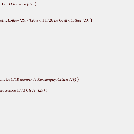
)
er 1733
Plouvorn (29)
)
illy, Lothey (29)
- †26 avril 1726
Le Guilly, Lothey (29)
)
janvier 1719
manoir de Kermenguy, Cléder (29)
)
 septembre 1773
Cléder (29)