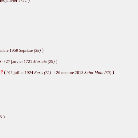
)
rès janvier 1722
)
tembre 1959
Septème (38)
)
)
- †27 janvier 1721
Morlaix (29)
(
)
°07 juillet 1924
Paris (75)
- †26 octobre 2013
Saint-Malo (35)
)
66