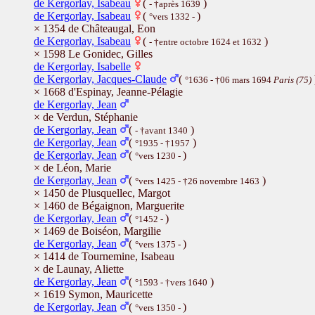
de Kergorlay, Isabeau
(
)
- †après 1639
de Kergorlay, Isabeau
(
)
°vers 1332 -
× 1354 de Châteaugal, Eon
de Kergorlay, Isabeau
(
)
- †entre octobre 1624 et 1632
× 1598 Le Gonidec, Gilles
de Kergorlay, Isabelle
de Kergorlay, Jacques-Claude
(
°1636 - †06 mars 1694
Paris (75)
× 1668 d'Espinay, Jeanne-Pélagie
de Kergorlay, Jean
× de Verdun, Stéphanie
de Kergorlay, Jean
(
)
- †avant 1340
de Kergorlay, Jean
(
)
°1935 - †1957
de Kergorlay, Jean
(
)
°vers 1230 -
× de Léon, Marie
de Kergorlay, Jean
(
)
°vers 1425 - †26 novembre 1463
× 1450 de Plusquellec, Margot
× 1460 de Bégaignon, Marguerite
de Kergorlay, Jean
(
)
°1452 -
× 1469 de Boiséon, Margilie
de Kergorlay, Jean
(
)
°vers 1375 -
× 1414 de Tournemine, Isabeau
× de Launay, Aliette
de Kergorlay, Jean
(
)
°1593 - †vers 1640
× 1619 Symon, Mauricette
de Kergorlay, Jean
(
)
°vers 1350 -