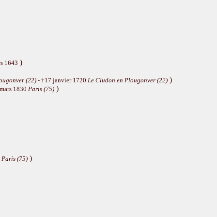
)
rs 1643
)
ougonver (22)
- †17 janvier 1720
Le Cludon en Plougonver (22)
)
 mars 1830
Paris (75)
)
8
Paris (75)