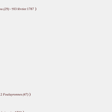
)
ou (29)
- †03 février 1787
)
12
Foulayronnes (47)