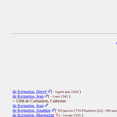
de Kergariou, Hervé
(
)
- †après mai 1434
de Kergariou, Jean
(
)
- †vers 1543
× 1508 de Coëtanlem, Catherine
de Kergariou, Jean
de Kergariou, Jonathas
(
°03 janvier 1719
Ploubezre (22)
- †06 ma
de Kergariou, Marguerite
(
)
- †avant 1535