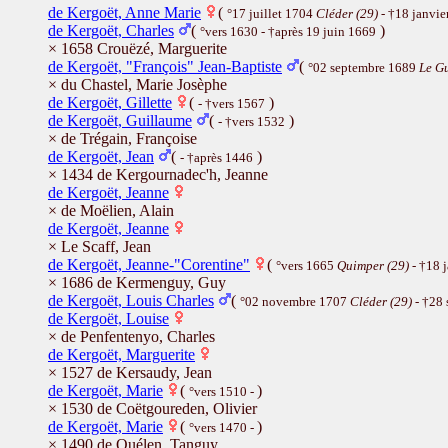
de Kergoët, Anne Marie
(
°17 juillet 1704
Cléder (29)
- †18 janvi
de Kergoët, Charles
(
)
°vers 1630 - †après 19 juin 1669
× 1658 Crouëzé, Marguerite
de Kergoët, "François" Jean-Baptiste
(
°02 septembre 1689
Le Gu
× du Chastel, Marie Josèphe
de Kergoët, Gillette
(
)
- †vers 1567
de Kergoët, Guillaume
(
)
- †vers 1532
× de Trégain, Françoise
de Kergoët, Jean
(
)
- †après 1446
× 1434 de Kergournadec'h, Jeanne
de Kergoët, Jeanne
× de Moëlien, Alain
de Kergoët, Jeanne
× Le Scaff, Jean
de Kergoët, Jeanne-"Corentine"
(
°vers 1665
Quimper (29)
- †18 
× 1686 de Kermenguy, Guy
de Kergoët, Louis Charles
(
°02 novembre 1707
Cléder (29)
- †28
de Kergoët, Louise
× de Penfentenyo, Charles
de Kergoët, Marguerite
× 1527 de Kersaudy, Jean
de Kergoët, Marie
(
)
°vers 1510 -
× 1530 de Coëtgoureden, Olivier
de Kergoët, Marie
(
)
°vers 1470 -
× 1490 de Quélen, Tanguy