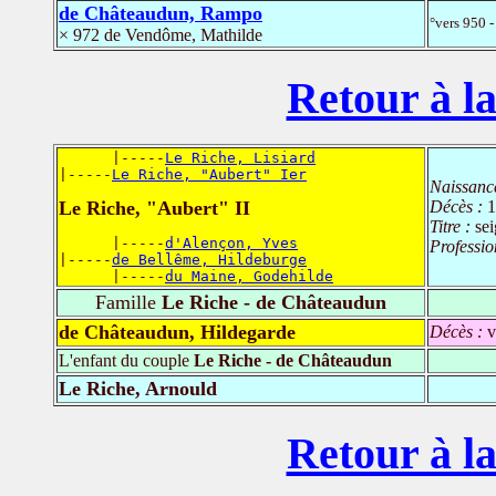
de Châteaudun, Rampo
°vers 950 
× 972 de Vendôme, Mathilde
Retour à la
      |-----
Le Riche, Lisiard
|-----
Le Riche, "Aubert" Ier
Naissanc
Le Riche, "Aubert" II
Décès :
1
Titre :
se
      |-----
d'Alençon, Yves
Professio
|-----
de Bellême, Hildeburge
      |-----
du Maine, Godehilde
Famille
Le Riche - de Châteaudun
de Châteaudun, Hildegarde
Décès :
v
L'enfant du couple
Le Riche - de Châteaudun
Le Riche, Arnould
Retour à la