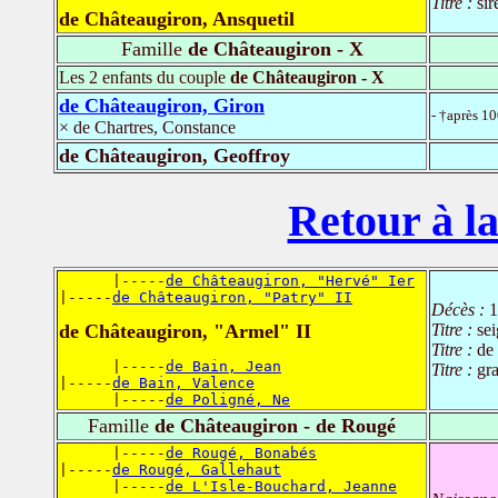
Titre :
si
de Châteaugiron, Ansquetil
Famille
de Châteaugiron - X
Les 2 enfants du couple
de Châteaugiron - X
de Châteaugiron, Giron
- †après 1
× de Chartres, Constance
de Châteaugiron, Geoffroy
Retour à la
      |-----
de Châteaugiron, "Hervé" Ier
|-----
de Châteaugiron, "Patry" II
Décès :
1
de Châteaugiron, "Armel" II
Titre :
se
Titre :
de
      |-----
de Bain, Jean
Titre :
gr
|-----
de Bain, Valence
      |-----
de Poligné, Ne
Famille
de Châteaugiron - de Rougé
      |-----
de Rougé, Bonabés
|-----
de Rougé, Gallehaut
      |-----
de L'Isle-Bouchard, Jeanne