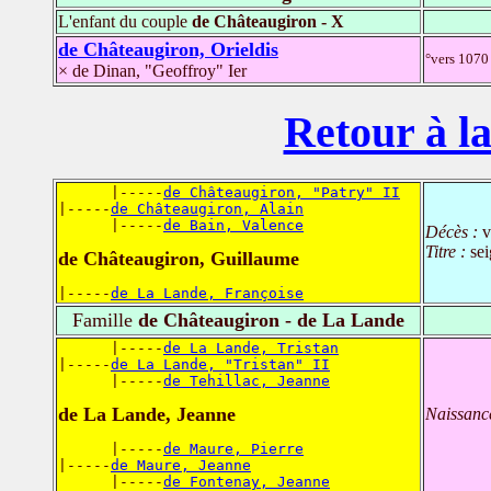
L'enfant du couple
de Châteaugiron - X
de Châteaugiron, Orieldis
°vers 1070
× de Dinan, "Geoffroy" Ier
Retour à la
      |-----
de Châteaugiron, "Patry" II
|-----
de Châteaugiron, Alain
      |-----
de Bain, Valence
Décès :
v
Titre :
sei
de Châteaugiron, Guillaume
|-----
de La Lande, Françoise
Famille
de Châteaugiron - de La Lande
      |-----
de La Lande, Tristan
|-----
de La Lande, "Tristan" II
      |-----
de Tehillac, Jeanne
de La Lande, Jeanne
Naissanc
      |-----
de Maure, Pierre
|-----
de Maure, Jeanne
      |-----
de Fontenay, Jeanne