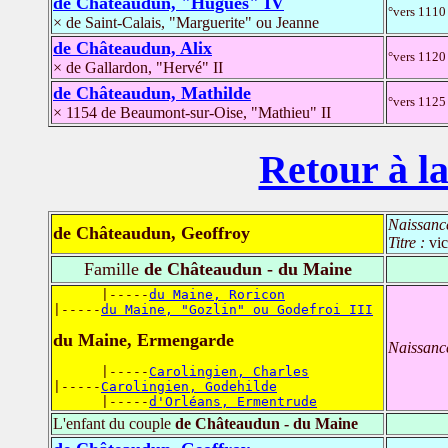
de Châteaudun, "Hugues" IV
°vers 1110
× de Saint-Calais, "Marguerite" ou Jeanne
de Châteaudun, Alix
°vers 1120 
× de Gallardon, "Hervé" II
de Châteaudun, Mathilde
°vers 1125
× 1154 de Beaumont-sur-Oise, "Mathieu" II
Retour à la
Naissanc
de Châteaudun, Geoffroy
Titre :
vi
Famille
de Châteaudun - du Maine
      |-----
du Maine, Roricon
|-----
du Maine, "Gozlin" ou Godefroi III
du Maine, Ermengarde
Naissanc
      |-----
Carolingien, Charles
|-----
Carolingien, Godehilde
      |-----
d'Orléans, Ermentrude
L'enfant du couple
de Châteaudun - du Maine