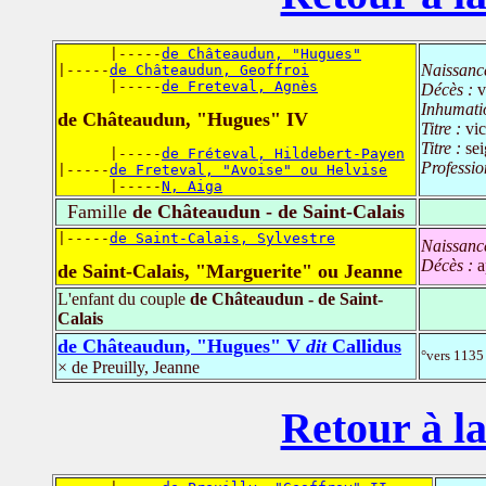
      |-----
de Châteaudun, "Hugues"
Naissanc
|-----
de Châteaudun, Geoffroi
      |-----
de Freteval, Agnès
Décès :
v
Inhumati
de Châteaudun, "Hugues" IV
Titre :
vi
Titre :
se
      |-----
de Fréteval, Hildebert-Payen
Professio
|-----
de Freteval, "Avoise" ou Helvise
      |-----
N, Aiga
Famille
de Châteaudun - de Saint-Calais
|-----
de Saint-Calais, Sylvestre
Naissanc
Décès :
a
de Saint-Calais, "Marguerite" ou Jeanne
L'enfant du couple
de Châteaudun - de Saint-
Calais
de Châteaudun, "Hugues" V
dit
Callidus
°vers 1135
× de Preuilly, Jeanne
Retour à la