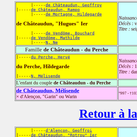
      |-----
de Châteaudun, Geoffroy
|-----
de Châteaudun, Rampo
      |-----
de Mortagne, Hildegarde
Naissanc
de Châteaudun, "Hugues" Ier
Décès :
v
Titre :
se
      |-----
de Vendôme, Bouchard
|-----
de Vendôme, Mathilde
      |-----
N, Ne
Famille
de Châteaudun - du Perche
|-----
du Perche, Hervé
Naissanc
du Perche, Hildegarde
Décès :
1
Titre :
da
|-----
N, Mélisende
L'enfant du couple
de Châteaudun - du Perche
de Châteaudun, Mélisende
°997 - †10
× d'Alençon, "Garin" ou Warin
Retour à la
      |-----
d'Alençon, Geoffroi
|-----
de Châteaudun, "Rotrou" Ier