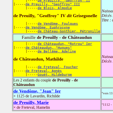
      |-----
de Preuilly, "Geoffroy" II
|-----
de Preuilly, "Geoffroy" III
      |-----
de Blois, Almodie
Naissa
de Preuilly, "Geoffroy" IV
dit
Grisegonelle
Décès 
Titre :
      |-----
de Vendôme, Foulques
|-----
de Vendôme, Euphrosyne
      |-----
de Château-Gonthier, Pétronille
Famille
de Preuilly - de Châteaudun
      |-----
de Châteaudun, "Rotrou" Ier
|-----
de Châteaudun, "Hugues"
      |-----
de Bellême, Adeline
Naissa
de Châteaudun, Mathilde
Décès 
      |-----
de Freteval, Foucher
|-----
de Freteval, Agnès
      |-----
Gouët, Hildeburge
Les 2 enfants du couple
de Preuilly - de
Châteaudun
de Vendôme, "Jean" Ier
°vers 1
× 1125 de Lavardin, Richilde
de Preuilly, Marie
°1112 -
× de Freteval, Hamelin