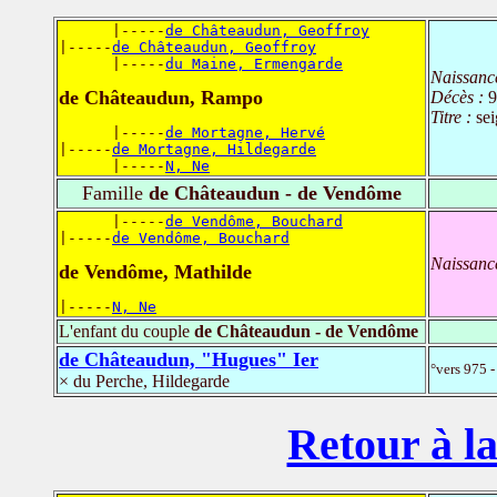
      |-----
de Châteaudun, Geoffroy
|-----
de Châteaudun, Geoffroy
      |-----
du Maine, Ermengarde
Naissanc
de Châteaudun, Rampo
Décès :
9
Titre :
se
      |-----
de Mortagne, Hervé
|-----
de Mortagne, Hildegarde
      |-----
N, Ne
Famille
de Châteaudun - de Vendôme
      |-----
de Vendôme, Bouchard
|-----
de Vendôme, Bouchard
Naissanc
de Vendôme, Mathilde
|-----
N, Ne
L'enfant du couple
de Châteaudun - de Vendôme
de Châteaudun, "Hugues" Ier
°vers 975 
× du Perche, Hildegarde
Retour à la