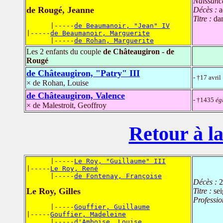
Naissanc
de Rougé, Jeanne
Décès :
a
Titre :
da
      |-----
de Beaumanoir, "Jean" IV
|-----
de Beaumanoir, Marguerite
      |-----
de Rohan, Marguerite
Les 2 enfants du couple
de Châteaugiron - de
Rougé
de Châteaugiron, "Patry" III
- †17 avri
× de Rohan, Louise
de Châteaugiron, Valence
- †1435
ég
× de Malestroit, Geoffroy
Retour à la
      |-----
Le Roy, "Guillaume" III
|-----
Le Roy, René
      |-----
de Fontenay, Françoise
Décès :
2
Le Roy, Gilles
Titre :
se
Professio
      |-----
Gouffier, Guillaume
|-----
Gouffier, Madeleine
      |-----
d'Amboise, Louise