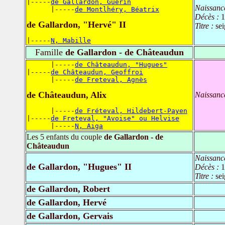
|-----
de Gallardon, Guérin
Naissanc
      |-----
de Montlhéry, Béatrix
Décès :
1
de Gallardon, "Hervé" II
Titre :
se
|-----
N, Mabille
Famille
de Gallardon - de Châteaudun
      |-----
de Châteaudun, "Hugues"
|-----
de Châteaudun, Geoffroi
      |-----
de Freteval, Agnès
de Châteaudun, Alix
Naissanc
      |-----
de Fréteval, Hildebert-Payen
|-----
de Freteval, "Avoise" ou Helvise
      |-----
N, Aiga
Les 5 enfants du couple
de Gallardon - de
Châteaudun
Naissanc
de Gallardon, "Hugues" II
Décès :
1
Titre :
se
de Gallardon, Robert
de Gallardon, Hervé
de Gallardon, Gervais