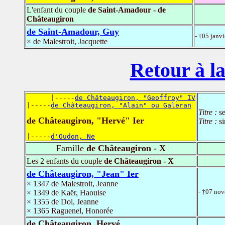
L'enfant du couple
de Saint-Amadour - de
Châteaugiron
de Saint-Amadour, Guy
- †05 janv
× de Malestroit, Jacquette
Retour à la
      |-----
de Châteaugiron, "Geoffroy" IV
|-----
de Châteaugiron, "Alain" ou Galeran
Titre :
s
de Châteaugiron, "Hervé" Ier
Titre :
s
|-----
d'Oudon, Ne
Famille
de Châteaugiron - X
Les 2 enfants du couple
de Châteaugiron - X
de Châteaugiron, "Jean" Ier
× 1347 de Malestroit, Jeanne
- †07 no
× 1349 de Kaër, Haouise
× 1355 de Dol, Jeanne
× 1365 Raguenel, Honorée
de Châteaugiron, Hervé