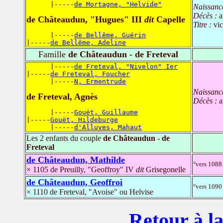
      |-----
de Mortagne, "Helvide"
Naissanc
Décès :
a
de Châteaudun, "Hugues" III
dit
Capelle
Titre :
vi
      |-----
de Bellême, Guérin
|-----
de Bellême, Adeline
Famille
de Châteaudun - de Freteval
      |-----
de Freteval, "Nivelon" Ier
|-----
de Freteval, Foucher
      |-----
N, Ermentrude
Naissanc
de Freteval, Agnès
Décès :
a
      |-----
Gouët, Guillaume
|-----
Gouët, Hildeburge
      |-----
d'Alluyes, Mahaut
Les 2 enfants du couple
de Châteaudun - de
Freteval
de Châteaudun, Mathilde
°vers 1088
× 1105 de Preuilly, "Geoffroy" IV
dit
Grisegonelle
de Châteaudun, Geoffroi
°vers 1090
× 1110 de Freteval, "Avoise" ou Helvise
Retour à la