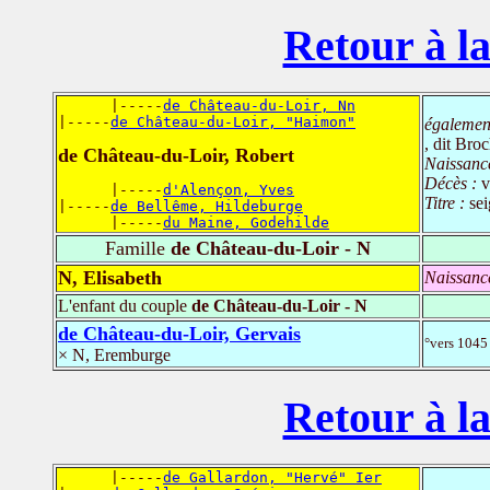
Retour à la
      |-----
de Château-du-Loir, Nn
|-----
de Château-du-Loir, "Haimon"
également
, dit Bro
de Château-du-Loir, Robert
Naissanc
Décès :
v
      |-----
d'Alençon, Yves
Titre :
se
|-----
de Bellême, Hildeburge
      |-----
du Maine, Godehilde
Famille
de Château-du-Loir - N
N, Elisabeth
Naissanc
L'enfant du couple
de Château-du-Loir - N
de Château-du-Loir, Gervais
°vers 1045
× N, Eremburge
Retour à la
      |-----
de Gallardon, "Hervé" Ier