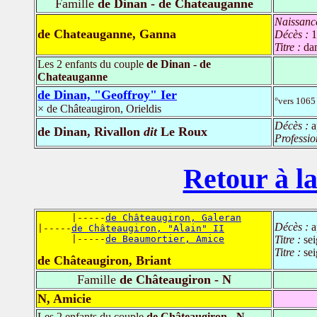
Famille
de Dinan - de Chateauganne
Naissanc
de Chateauganne, Ganna
Décès :
1
Titre :
da
Les 2 enfants du couple
de Dinan - de
Chateauganne
de Dinan, "Geoffroy" Ier
°vers 1065
× de Châteaugiron, Orieldis
Décès :
a
de Dinan, Rivallon
dit
Le Roux
Professio
Retour à la
      |-----
de Châteaugiron, Galeran
Décès :
a
|-----
de Châteaugiron, "Alain" II
      |-----
de Beaumortier, Amice
Titre :
se
Titre :
se
de Châteaugiron, Briant
Famille
de Châteaugiron - N
N, Amicie
Les 2 enfants du couple
de Châteaugiron - N