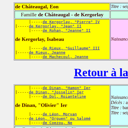
de Châteaugal, Eon
Titre :
se
Famille
de Châteaugal - de Kergorlay
      |-----
de Kergorlay, "Pierre" IV
|-----
de Kergorlay, "Jean" II
      |-----
de Rohan, "Jeanne" II
de Kergorlay, Isabeau
Naissanc
      |-----
de Rieux, "Guillaume" III
|-----
de Rieux, Jeanne
      |-----
de Machecoul, Jeanne
Retour à la
      |-----
de Dinan, "Hamon" Ier
|-----
de Dinan, "Josselin" Ier
      |-----
de Dol, Roianteline
Naissanc
Décès :
a
de Dinan, "Olivier" Ier
Titre :
ba
Titre :
se
      |-----
de Léon, Morvan
|-----
de Léon, "Orguen" ou Salomé
      |-----
de Coezou, Ne