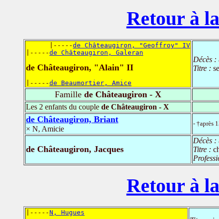
Retour à la
      |-----
de Châteaugiron, "Geoffroy" IV
|-----
de Châteaugiron, Galeran
Décès :
de Châteaugiron, "Alain" II
Titre :
s
|-----
de Beaumortier, Amice
Famille
de Châteaugiron - X
Les 2 enfants du couple
de Châteaugiron - X
de Châteaugiron, Briant
- †après 
× N, Amicie
Décès :
de Châteaugiron, Jacques
Titre :
c
Professi
Retour à la
|-----
N, Hugues