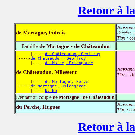
Retour à la
Naissanc
de Mortagne, Fulcois
Décès :
a
Titre :
co
Famille
de Mortagne - de Châteaudun
      |-----
de Châteaudun, Geoffroy
|-----
de Châteaudun, Geoffroy
      |-----
du Maine, Ermengarde
Naissanc
de Châteaudun, Milessent
Titre :
vi
      |-----
de Mortagne, Hervé
|-----
de Mortagne, Hildegarde
      |-----
N, Ne
L'enfant du couple
de Mortagne - de Châteaudun
Naissanc
du Perche, Hugues
Titre :
co
Retour à la