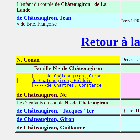
L'enfant du couple
de Châteaugiron - de La
Lande
de Châteaugiron, Jean
°vers 1470
× de Brie, Françoise
Retour à la
N, Conan
Décès :
a
Famille
N - de Châteaugiron
      |-----
de Châteaugiron, Giron
|-----
de Châteaugiron, Gelduin
      |-----
de Chartres, Constance
de Châteaugiron, Ne
Les 3 enfants du couple
N - de Châteaugiron
de Châteaugiron, "Jacques" Ier
- †après 1
de Châteaugiron, Giron
de Châteaugiron, Guillaume