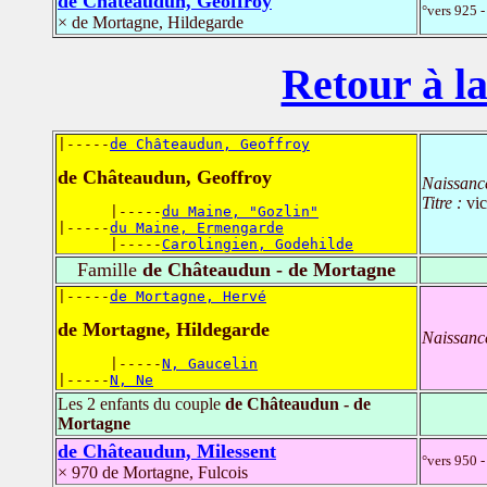
de Châteaudun, Geoffroy
°vers 925 -
× de Mortagne, Hildegarde
Retour à la
|-----
de Châteaudun, Geoffroy
de Châteaudun, Geoffroy
Naissanc
Titre :
vi
      |-----
du Maine, "Gozlin"
|-----
du Maine, Ermengarde
      |-----
Carolingien, Godehilde
Famille
de Châteaudun - de Mortagne
|-----
de Mortagne, Hervé
de Mortagne, Hildegarde
Naissanc
      |-----
N, Gaucelin
|-----
N, Ne
Les 2 enfants du couple
de Châteaudun - de
Mortagne
de Châteaudun, Milessent
°vers 950 -
× 970 de Mortagne, Fulcois