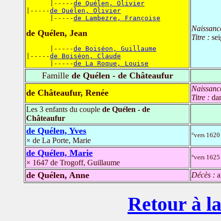
      |-----
de Quélen, Olivier
|-----
de Quélen, Olivier
      |-----
de Lambezre, Françoise
Naissanc
de Quélen, Jean
Titre :
se
      |-----
de Boiséon, Guillaume
|-----
de Boiséon, Claude
      |-----
de La Roque, Louise
Famille
de Quélen - de Châteaufur
Naissanc
de Châteaufur, Renée
Titre :
da
Les 3 enfants du couple
de Quélen - de
Châteaufur
de Quélen, Yves
°vers 1620 
× de La Porte, Marie
de Quélen, Marie
°vers 1625
× 1647 de Trogoff, Guillaume
de Quélen, Anne
Décès :
a
Retour à la