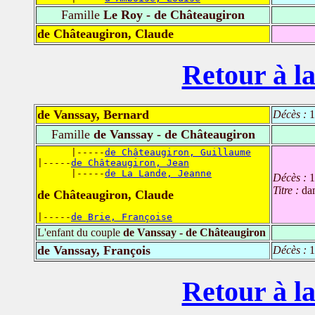
Famille
Le Roy - de Châteaugiron
de Châteaugiron, Claude
Retour à la
de Vanssay, Bernard
Décès :
1
Famille
de Vanssay - de Châteaugiron
      |-----
de Châteaugiron, Guillaume
|-----
de Châteaugiron, Jean
      |-----
de La Lande, Jeanne
Décès :
1
Titre :
da
de Châteaugiron, Claude
|-----
de Brie, Françoise
L'enfant du couple
de Vanssay - de Châteaugiron
de Vanssay, François
Décès :
1
Retour à la