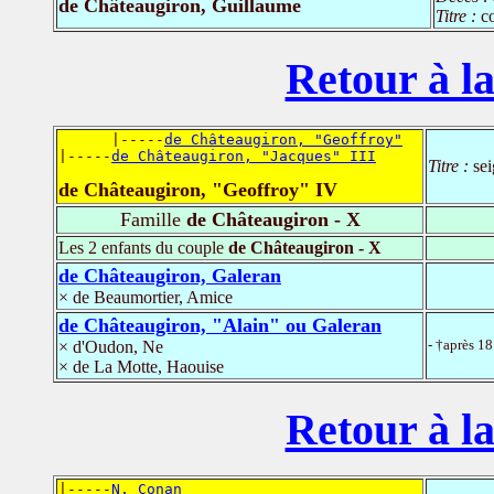
de Châteaugiron, Guillaume
Titre :
c
Retour à la
      |-----
de Châteaugiron, "Geoffroy"
|-----
de Châteaugiron, "Jacques" III
Titre :
se
de Châteaugiron, "Geoffroy" IV
Famille
de Châteaugiron - X
Les 2 enfants du couple
de Châteaugiron - X
de Châteaugiron, Galeran
× de Beaumortier, Amice
de Châteaugiron, "Alain" ou Galeran
- †après 18
× d'Oudon, Ne
× de La Motte, Haouise
Retour à la
|-----
N, Conan