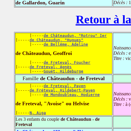
de Gallardon, Guarin
Décès :
1
Retour à la
      |-----
de Châteaudun, "Rotrou" Ier
|-----
de Châteaudun, "Hugues"
      |-----
de Bellême, Adeline
Naissanc
de Châteaudun, Geoffroi
Décès :
e
Titre :
vi
      |-----
de Freteval, Foucher
|-----
de Freteval, Agnès
      |-----
Gouët, Hildeburge
Famille
de Châteaudun - de Freteval
      |-----
de Freteval, Payen
|-----
de Fréteval, Hildebert-Payen
Naissanc
      |-----
de Mondoubleau, Hodierne
Décès :
v
de Freteval, "Avoise" ou Helvise
Titre :
à 
|-----
N, Aiga
Les 3 enfants du couple
de Châteaudun - de
Freteval