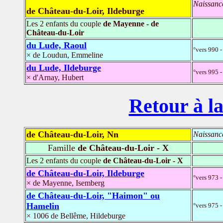
Naissanc
de Château-du-Loir, Ildeburge
Les 2 enfants du couple
de Mayenne - de
Château-du-Loir
du Lude, Raoul
°vers 990 -
× de Loudun, Emmeline
du Lude, Ildeburge
°vers 995 -
× d'Arnay, Hubert
Retour à la
de Château-du-Loir, Nn
Naissanc
Famille
de Château-du-Loir - X
Les 2 enfants du couple
de Château-du-Loir - X
de Château-du-Loir, Ildeburge
°vers 973 -
× de Mayenne, Isemberg
de Château-du-Loir, "Haimon" ou
Hamelin
°vers 975 
× 1006 de Bellême, Hildeburge