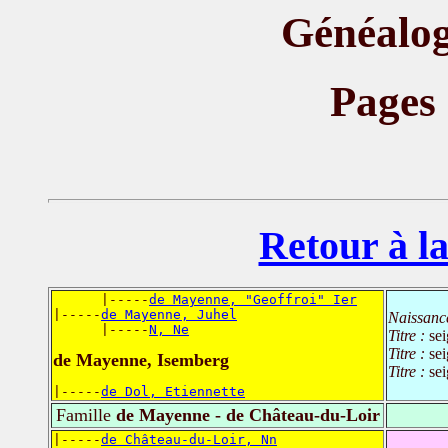
Généalog
Pages
Retour à la
      |-----
de Mayenne, "Geoffroi" Ier
|-----
de Mayenne, Juhel
Naissanc
      |-----
N, Ne
Titre :
se
Titre :
se
de Mayenne, Isemberg
Titre :
sei
|-----
de Dol, Etiennette
Famille
de Mayenne - de Château-du-Loir
|-----
de Château-du-Loir, Nn