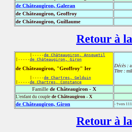
de Châteaugiron, Galeran
de Châteaugiron, Geoffroy
de Châteaugiron, Guillaume
Retour à la
      |-----
de Châteaugiron, Ansquetil
|-----
de Châteaugiron, Giron
Décès :
a
de Châteaugiron, "Geoffroy" Ier
Titre :
mi
      |-----
de Chartres, Gelduin
|-----
de Chartres, Constance
Famille
de Châteaugiron - X
L'enfant du couple
de Châteaugiron - X
de Châteaugiron, Giron
- †vers 11
Retour à la