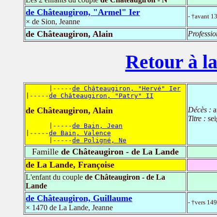
de Châteaugiron, "Armel" Ier
- †avant 1
× de Sion, Jeanne
de Châteaugiron, Alain
Professio
Retour à la
      |-----
de Châteaugiron, "Hervé" Ier
|-----
de Châteaugiron, "Patry" II
de Châteaugiron, Alain
Décès :
a
Titre :
sei
      |-----
de Bain, Jean
|-----
de Bain, Valence
      |-----
de Poligné, Ne
Famille
de Châteaugiron - de La Lande
de La Lande, Françoise
L'enfant du couple
de Châteaugiron - de La
Lande
de Châteaugiron, Guillaume
- †vers 14
× 1470 de La Lande, Jeanne