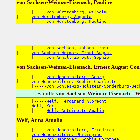
von Sachsen-Weimar-Eisenach, Pauline
      |-----
von Württemberg, Wilhelm
|-----
von Württemberg, Augusta
      |-----
von Württemberg, Pauline
      |-----
von Sachsen, Johann Ernst
|-----
von Sachsen-Weimar, Ernst August
      |-----
von Anhalt-Zerbst, Sophie
von Sachsen-Weimar-Eisenach, Ernest August Con
      |-----
von Hohenzollern, Georg
|-----
von Hohenzollern, Sophie Charlotte
      |-----
von Schleswig-Holstein-Sonderburg-Bec
Famille
von Sachsen-Weimar-Eisenach - W
      |-----
Welf, Ferdinand Albrecht
|-----
Welf, Karl
      |-----
Welf, Antoinette Amalie
Welf, Anna Amalia
      |-----
von Hohenzollern, Friedrich
|-----
von Hohenzollern, Philippine
      |-----
von Hannover, Sophia Dorothea