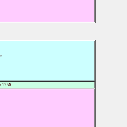
e
:
1756