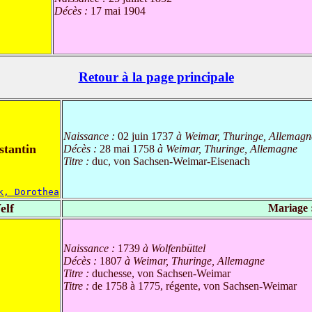
Décès :
17 mai 1904
Retour à la page principale
Naissance :
02 juin 1737
à Weimar, Thuringe, Allemagn
stantin
Décès :
28 mai 1758
à Weimar, Thuringe, Allemagne
Titre :
duc, von Sachsen-Weimar-Eisenach
k, Dorothea
elf
Mariage 
Naissance :
1739
à Wolfenbüttel
Décès :
1807
à Weimar, Thuringe, Allemagne
Titre :
duchesse, von Sachsen-Weimar
Titre :
de 1758 à 1775, régente, von Sachsen-Weimar