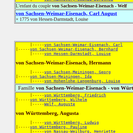
L'enfant du couple
von Sachsen-Weimar-Eisenach - Welf
von Sachsen-Weimar-Eisenach, Carl August
× 1775 von Hessen-Darmstadt, Louise
      |-----
von Sachsen-Weimar-Eisenach, Carl
|-----
von Sachsen-Weimar-Eisenach, Bernhard
      |-----
von Hessen-Darmstadt, Louise
von Sachsen-Weimar-Eisenach, Hermann
      |-----
von Sachsen-Meiningen, Georg
|-----
von Sachsen-Meiningen, Ida
      |-----
von Hohenlohe-Langenburg, Louise
Famille
von Sachsen-Weimar-Eisenach - von Wür
      |-----
von Württemberg, Friedrich
|-----
von Württemberg, Wilhelm
      |-----
Welf, Auguste
von Württemberg, Augusta
      |-----
von Württemberg, Ludwig
|-----
von Württemberg, Pauline
      |-----
von Nassau-Weilburg, Henriette