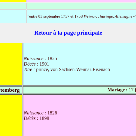
°entre 03 septembre 1757 et 1758
Weimar, Thuringe, Allemagne
- 
Retour à la page principale
Naissance :
1825
Décès :
1901
Titre :
prince, von Sachsen-Weimar-Eisenach
ttemberg
Mariage :
17 j
Naissance :
1826
Décès :
1898