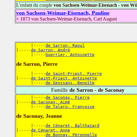
L'enfant du couple
von Sachsen-Weimar-Eisenach - von W
von Sachsen-Weimar-Eisenach, Pauline
× 1873 von Sachsen-Weimar-Eisenach, Carl August
      |-----
de Sarron, Raoul
|-----
de Sarron, André
      |-----
Guerrier, Antoinette
de Sarron, Pierre
      |-----
de Saint-Priest, Pierre
|-----
de Saint-Priest, Antoinette
      |-----
de Geyssans, Benoîte
Famille
de Sarron - de Saconay
      |-----
de Saconay, Pierre
|-----
de Saconay, Aimé
      |-----
de Talaru, Françoise
de Saconay, Jeanne
      |-----
de Cénaret, Balthazard
|-----
de Cénaret, Anne
      |-----
de Bonnay, Péronnelle