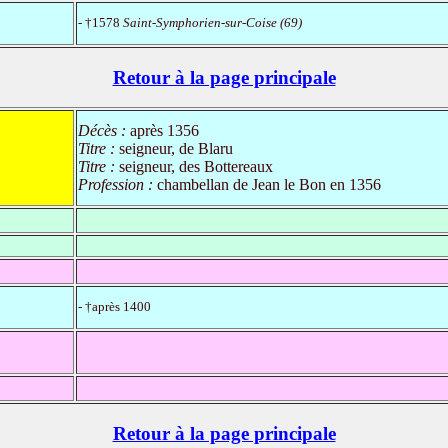
- †1578
Saint-Symphorien-sur-Coise (69)
Retour à la page principale
Décès :
après 1356
Titre :
seigneur, de Blaru
Titre :
seigneur, des Bottereaux
Profession :
chambellan de Jean le Bon en 1356
- †après 1400
Retour à la page principale