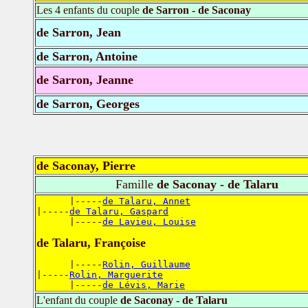
Les 4 enfants du couple
de Sarron - de Saconay
de Sarron, Jean
de Sarron, Antoine
de Sarron, Jeanne
de Sarron, Georges
de Saconay, Pierre
Famille
de Saconay - de Talaru
      |-----
de Talaru, Annet
|-----
de Talaru, Gaspard
      |-----
de Lavieu, Louise
de Talaru, Françoise
      |-----
Rolin, Guillaume
|-----
Rolin, Marguerite
      |-----
de Lévis, Marie
L'enfant du couple
de Saconay - de Talaru