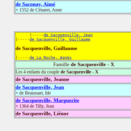
de Saconay, Aimé
× 1552 de Cénaret, Anne
      |-----
de Sacquenville, Jean
|-----
de Sacquenville, Guillaume
de Sacquenville, Guillaume
|-----
de La Roche, Agnès
Famille
de Sacquenville - X
Les 4 enfants du couple
de Sacquenville - X
de Sacquenville, Jeanne
de Sacquenville, Jean
× de Beaussart, Ide
de Sacquenville, Marguerite
× 1364 de Tilly, Jean
de Sacquenville, Liénor