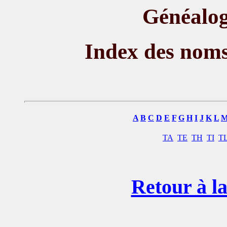
Généalog
Index des nom
A
B
C
D
E
F
G
H
I
J
K
L
TA
TE
TH
TI
T
Retour à la