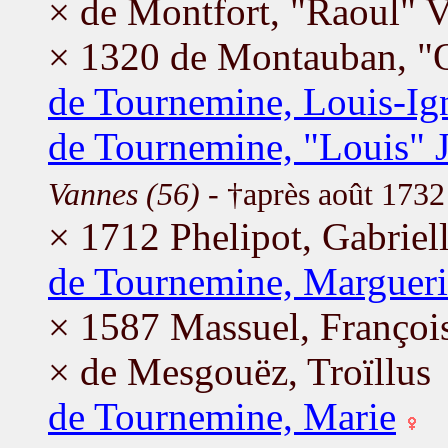
× de Montfort, "Raoul" 
× 1320 de Montauban, "O
de Tournemine, Louis-Ig
de Tournemine, "Louis" 
Vannes (56)
- †après août 1732
× 1712 Phelipot, Gabriel
de Tournemine, Margueri
× 1587 Massuel, Françoi
× de Mesgouëz, Troïllus
de Tournemine, Marie