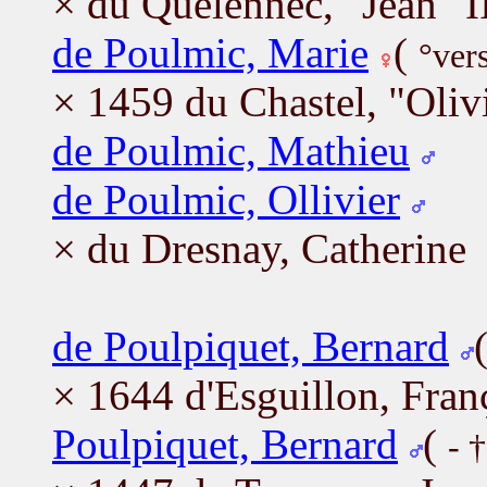
× du Quélennec, "Jean" I
de Poulmic, Marie
(
°ver
× 1459 du Chastel, "Olivi
de Poulmic, Mathieu
de Poulmic, Ollivier
× du Dresnay, Catherine
de Poulpiquet, Bernard
× 1644 d'Esguillon, Fran
Poulpiquet, Bernard
(
- 