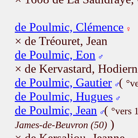
de Poulmic, Clémence
× de Tréouret, Jean
de Poulmic, Eon
× de Kervastard, Hodiern
de Poulmic, Gautier
(
°v
de Poulmic, Hugues
de Poulmic, Jean
(
°vers 
)
James-de-Beuvron (50)
× de Kersaliou, Jeanne