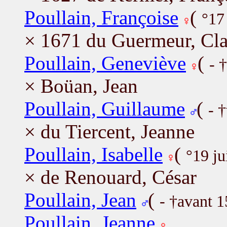
Poullain, Françoise
(
°17
× 1671 du Guermeur, Cl
Poullain, Geneviève
(
- 
× Boüan, Jean
Poullain, Guillaume
(
- 
× du Tiercent, Jeanne
Poullain, Isabelle
(
°19 ju
× de Renouard, César
Poullain, Jean
(
- †avant 
Poullain, Jeanne