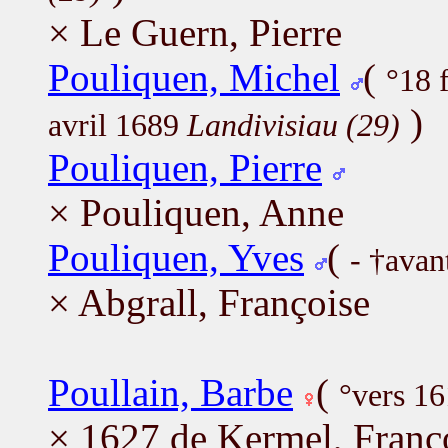
× Le Guern, Pierre
Pouliquen, Michel
(
°18 
)
avril 1689
Landivisiau (29)
Pouliquen, Pierre
× Pouliquen, Anne
Pouliquen, Yves
(
- †avan
× Abgrall, Françoise
Poullain, Barbe
(
°vers 1
× 1627 de Kermel, Franç