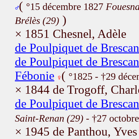
(
°15 décembre 1827
Fouesna
)
Brélès (29)
× 1851 Chesnel, Adèle
de Poulpiquet de Brescanv
de Poulpiquet de Brescan
Fébonie
(
°1825 - †29 déc
× 1844 de Trogoff, Charl
de Poulpiquet de Brescanv
Saint-Renan (29)
- †27 octobr
× 1945 de Panthou, Yves