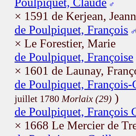
Poulpiquet, Claude
× 1591 de Kerjean, Jean
de Poulpiquet, François
× Le Forestier, Marie
de Poulpiquet, Françoise
× 1601 de Launay, Franç
de Poulpiquet, François-
)
juillet 1780
Morlaix (29)
de Poulpiquet, François G
× 1668 Le Mercier de Tr