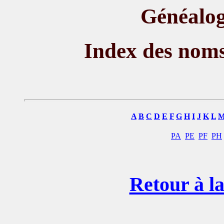
Généalog
Index des nom
A
B
C
D
E
F
G
H
I
J
K
L
PA
PE
PF
PH
Retour à la