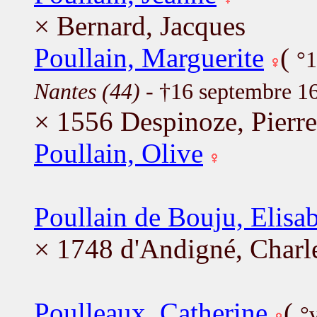
× Bernard, Jacques
Poullain, Marguerite
(
°
Nantes (44)
- †16 septembre 1
× 1556 Despinoze, Pierre
Poullain, Olive
Poullain de Bouju, Elisa
× 1748 d'Andigné, Charl
Poulleaux, Catherine
(
°