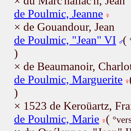
× du Marc'hallac'h, Jean
de Poulmic, Jeanne
× de Gouandour, Jean
de Poulmic, "Jean" VI
(
)
× de Beaumanoir, Charlo
de Poulmic, Marguerite
)
× 1523 de Keroüartz, Fra
de Poulmic, Marie
(
°ver