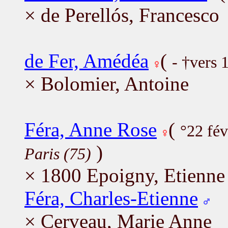
× de Perellós, Francesco
de Fer, Amédéa
(
- †vers 
× Bolomier, Antoine
Féra, Anne Rose
(
°22 fé
)
Paris (75)
× 1800 Epoigny, Etienne
Féra, Charles-Etienne
× Cerveau, Marie Anne