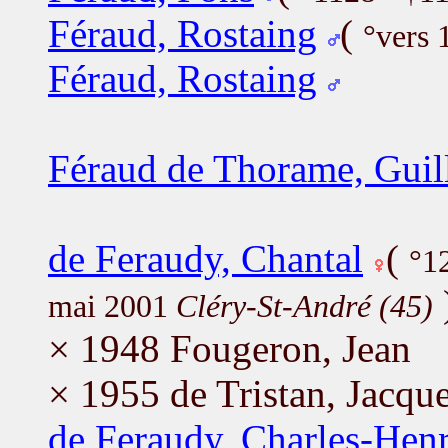
Féraud, Rostaing
(
°vers 
Féraud, Rostaing
Féraud de Thorame, Gui
de Feraudy, Chantal
(
°1
mai 2001
Cléry-St-André (45)
× 1948 Fougeron, Jean
× 1955 de Tristan, Jacqu
de Feraudy, Charles-Henr