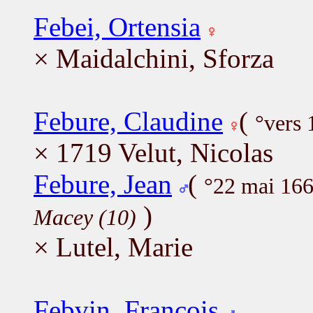
Febei, Ortensia
× Maidalchini, Sforza
Febure, Claudine
(
°vers 
× 1719 Velut, Nicolas
Febure, Jean
(
°22 mai 16
)
Macey (10)
× Lutel, Marie
Febvin, François