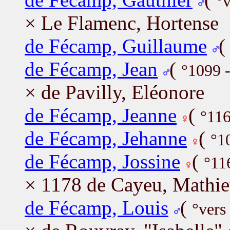
°
× Le Flamenc, Hortense
de Fécamp, Guillaume
de Fécamp, Jean
(
°1099 
× de Pavilly, Eléonore
de Fécamp, Jeanne
(
°116
de Fécamp, Jehanne
(
°1
de Fécamp, Jossine
(
°11
× 1178 de Cayeu, Mathi
de Fécamp, Louis
(
°vers