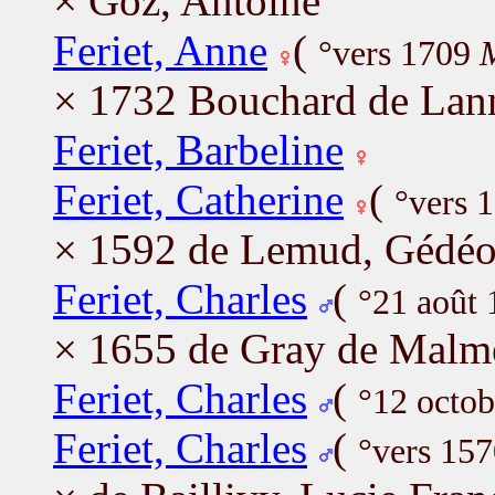
× Goz, Antoine
Feriet, Anne
(
°vers 1709
M
× 1732 Bouchard de Lan
Feriet, Barbeline
Feriet, Catherine
(
°vers 
× 1592 de Lemud, Gédé
Feriet, Charles
(
°21 août
× 1655 de Gray de Malmé
Feriet, Charles
(
°12 octo
Feriet, Charles
(
°vers 157