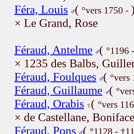
Féra, Louis
(
°vers 1750 -
× Le Grand, Rose
Féraud, Antelme
(
°1196 
× 1235 des Balbs, Guille
Féraud, Foulques
(
°vers
Féraud, Guillaume
(
°ver
Féraud, Orabis
(
°vers 11
× de Castellane, Bonifac
Féraud, Pons
(
°1128 - †1