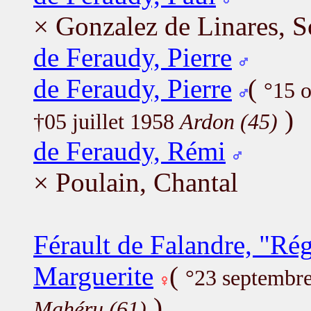
× Gonzalez de Linares, S
de Feraudy, Pierre
de Feraudy, Pierre
(
°15 
)
†05 juillet 1958
Ardon (45)
de Feraudy, Rémi
× Poulain, Chantal
Férault de Falandre, "Ré
Marguerite
(
°23 septembr
)
Mahéru (61)