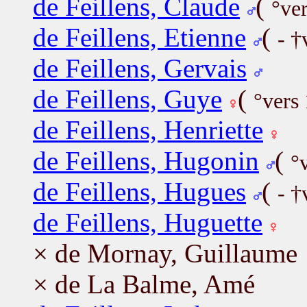
de Feillens, Claude
(
°ve
de Feillens, Etienne
(
- †
de Feillens, Gervais
de Feillens, Guye
(
°vers
de Feillens, Henriette
de Feillens, Hugonin
(
°
de Feillens, Hugues
(
- †
de Feillens, Huguette
× de Mornay, Guillaume
× de La Balme, Amé