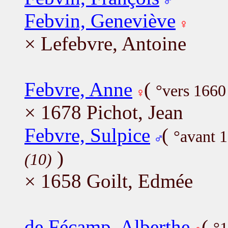
Febvin, Geneviève
× Lefebvre, Antoine
Febvre, Anne
(
°vers 166
× 1678 Pichot, Jean
Febvre, Sulpice
(
°avant 
)
(10)
× 1658 Goilt, Edmée
de Fécamp, Alberthe
(