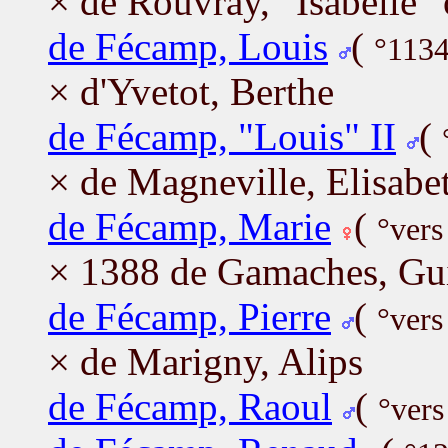
× de Rouvray, "Isabelle"
de Fécamp, Louis
(
°1134
× d'Yvetot, Berthe
de Fécamp, "Louis" II
(
× de Magneville, Elisabe
de Fécamp, Marie
(
°vers
× 1388 de Gamaches, Gu
de Fécamp, Pierre
(
°vers
× de Marigny, Alips
de Fécamp, Raoul
(
°vers