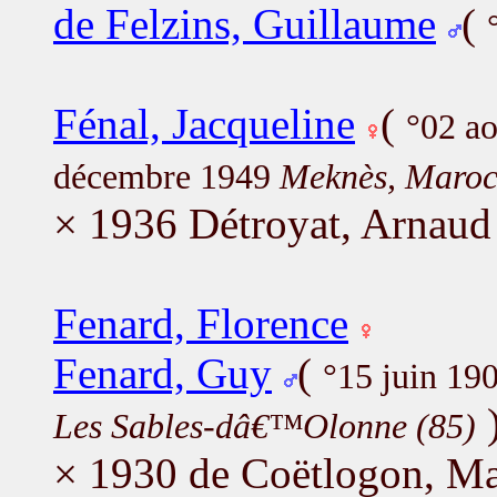
de Felzins, Guillaume
(
Fénal, Jacqueline
(
°02 a
décembre 1949
Meknès, Maro
× 1936 Détroyat, Arnaud
Fenard, Florence
Fenard, Guy
(
°15 juin 19
Les Sables-dâ€™Olonne (85)
× 1930 de Coëtlogon, Ma