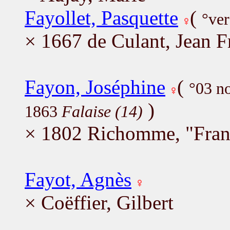
Fayollet, Pasquette
(
°ver
× 1667 de Culant, Jean F
Fayon, Joséphine
(
°03 n
)
1863
Falaise (14)
× 1802 Richomme, "Fran
Fayot, Agnès
× Coëffier, Gilbert