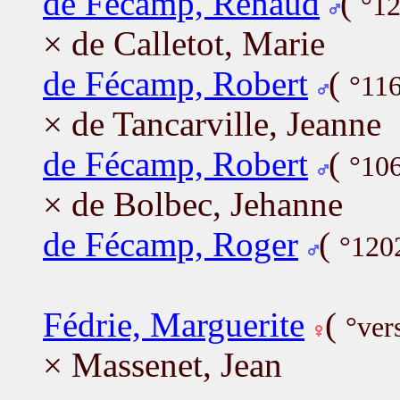
de Fécamp, Renaud
(
°12
× de Calletot, Marie
de Fécamp, Robert
(
°116
× de Tancarville, Jeanne
de Fécamp, Robert
(
°10
× de Bolbec, Jehanne
de Fécamp, Roger
(
°120
Fédrie, Marguerite
(
°ver
× Massenet, Jean