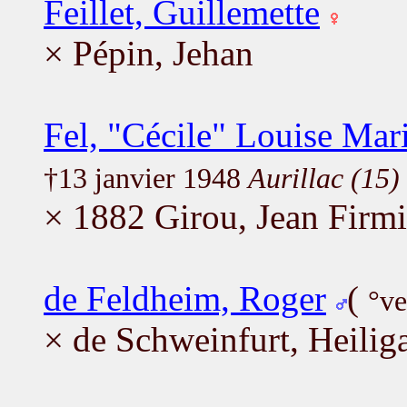
Feillet, Guillemette
× Pépin, Jehan
Fel, "Cécile" Louise Mar
†13 janvier 1948
Aurillac (15)
× 1882 Girou, Jean Firm
de Feldheim, Roger
(
°ve
× de Schweinfurt, Heilig