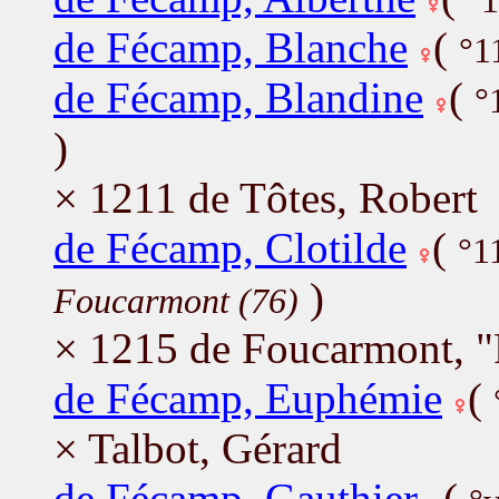
°1
de Fécamp, Blanche
(
°1
de Fécamp, Blandine
(
°
)
× 1211 de Tôtes, Robert
de Fécamp, Clotilde
(
°1
)
Foucarmont (76)
× 1215 de Foucarmont, "
de Fécamp, Euphémie
(
× Talbot, Gérard
de Fécamp, Gauthier
(