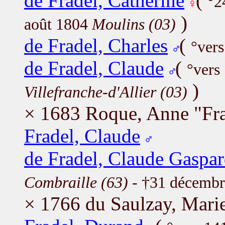
de Fradel, Catherine
(
°2
)
août 1804
Moulins (03)
de Fradel, Charles
(
°ver
de Fradel, Claude
(
°vers
)
Villefranche-d'Allier (03)
× 1683 Roque, Anne "Fr
Fradel, Claude
de Fradel, Claude Gaspa
Combraille (63)
- †31 décemb
× 1766 du Saulzay, Marie