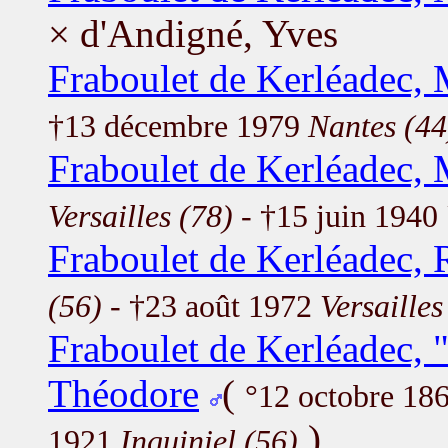
× d'Andigné, Yves
Fraboulet de Kerléadec,
†13 décembre 1979
Nantes (44
Fraboulet de Kerléadec, 
Versailles (78)
- †15 juin 1940
Fraboulet de Kerléadec, 
(56)
- †23 août 1972
Versailles
Fraboulet de Kerléadec, 
Théodore
(
°12 octobre 18
)
1921
Inguiniel (56)