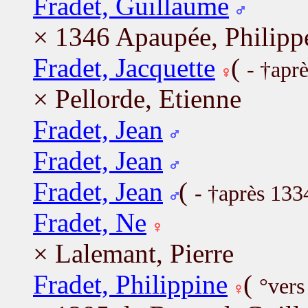
Fradet, Guillaume
× 1346 Apaupée, Philipp
Fradet, Jacquette
(
- †apr
× Pellorde, Etienne
Fradet, Jean
Fradet, Jean
Fradet, Jean
(
- †après 133
Fradet, Ne
× Lalemant, Pierre
Fradet, Philippine
(
°vers