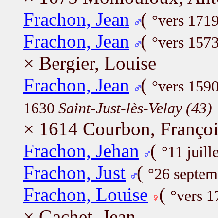
Frachon, Jean
(
°vers 171
Frachon, Jean
(
°vers 157
× Bergier, Louise
Frachon, Jean
(
°vers 159
1630
Saint-Just-lès-Velay (43)
× 1614 Courbon, Françoi
Frachon, Jehan
(
°11 juil
Frachon, Just
(
°26 septe
Frachon, Louise
(
°vers 1
× Gachet, Jean