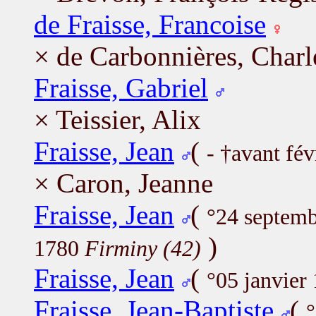
de Fraisse, Francoise
× de Carbonnières, Charl
Fraisse, Gabriel
× Teissier, Alix
Fraisse, Jean
(
- †avant fév
× Caron, Jeanne
Fraisse, Jean
(
°24 septem
)
1780
Firminy (42)
Fraisse, Jean
(
°05 janvier
Fraisse, Jean-Baptiste
(