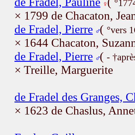
de Fradel, Pauline
(
°177
× 1799 de Chacaton, Jean
de Fradel, Pierre
(
°vers 1
× 1644 Chacaton, Suzan
de Fradel, Pierre
(
- †aprè
× Treille, Marguerite
de Fradel des Granges, C
× 1623 de Chaslus, Anne