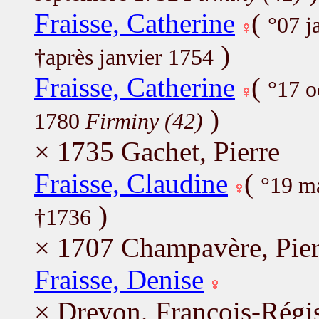
Fraisse, Catherine
(
°07 j
)
†après janvier 1754
Fraisse, Catherine
(
°17 o
)
1780
Firminy (42)
× 1735 Gachet, Pierre
Fraisse, Claudine
(
°19 m
)
†1736
× 1707 Champavère, Pier
Fraisse, Denise
× Drevon, François-Régi