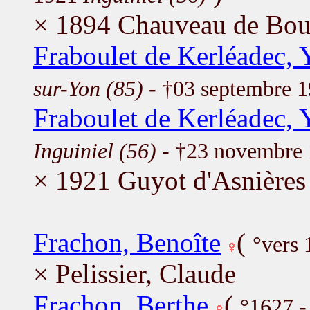
× 1894 Chauveau de Bou
Fraboulet de Kerléadec, 
sur-Yon (85)
- †03 septembre 
Fraboulet de Kerléadec,
Inguiniel (56)
- †23 novembre
× 1921 Guyot d'Asnières 
Frachon, Benoîte
(
°vers 
× Pelissier, Claude
Frachon, Berthe
(
°1627 -