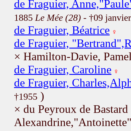
de Fraguier, Anne,"Paul
1885
Le Mée (28)
- †09 janvie
de Fraguier, Béatrice
de Fraguier, "Bertrand",
× Hamilton-Davie, Pame
de Fraguier, Caroline
de Fraguier, Charles,Alp
)
†1955
× du Peyroux de Bastard 
Alexandrine,"Antoinette