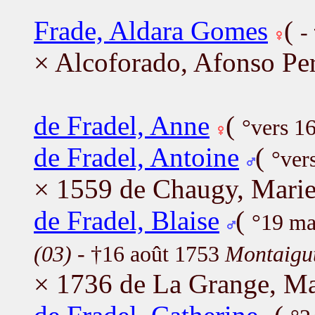
Frade, Aldara Gomes
(
-
× Alcoforado, Afonso Pe
de Fradel, Anne
(
°vers 1
de Fradel, Antoine
(
°ver
× 1559 de Chaugy, Marie
de Fradel, Blaise
(
°19 m
(03)
- †16 août 1753
Montaigut
× 1736 de La Grange, Ma