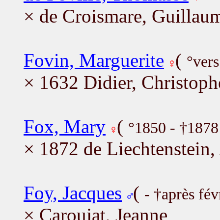
× de Croismare, Guillau
Fovin, Marguerite
(
°vers
× 1632 Didier, Christoph
Fox, Mary
(
°1850 - †1878
× 1872 de Liechtenstein,
Foy, Jacques
(
- †après fév
× Caroujat, Jeanne