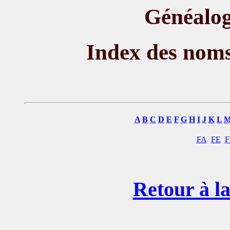
Généalog
Index des nom
A
B
C
D
E
F
G
H
I
J
K
L
FA
FE
F
Retour à la