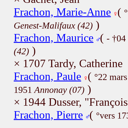
Frachon, Marie-Anne
(
°
)
Genest-Malifaux (42)
Frachon, Maurice
(
- †04
)
(42)
× 1707 Tardy, Catherine
Frachon, Paule
(
°22 mar
)
1951
Annonay (07)
× 1944 Dusser, "François"
Frachon, Pierre
(
°vers 17