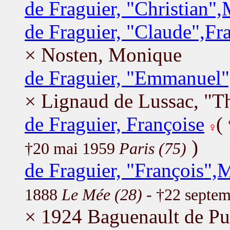
de Fraguier, "Christian"
de Fraguier, "Claude",Fr
× Nosten, Monique
de Fraguier, "Emmanuel
× Lignaud de Lussac, "Th
de Fraguier, Françoise
(
)
†20 mai 1959
Paris (75)
de Fraguier, "François",
1888
Le Mée (28)
- †22 septe
× 1924 Baguenault de Pu