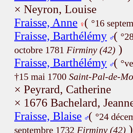
× Neyron, Louise
Fraisse, Anne
(
°16 septe
Fraisse, Barthélémy
(
°28
)
octobre 1781
Firminy (42)
Fraisse, Barthélémy
(
°v
†15 mai 1700
Saint-Pal-de-Mo
× Peyrard, Catherine
× 1676 Bachelard, Jeann
Fraisse, Blaise
(
°24 déce
)
septembre 1732
Firminy (42)