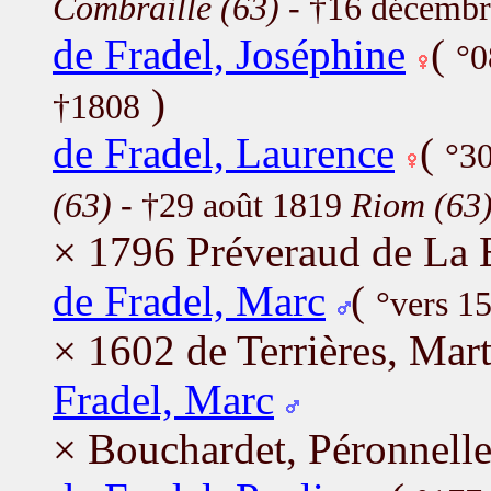
Combraille (63)
- †16 décembr
de Fradel, Joséphine
(
°0
)
†1808
de Fradel, Laurence
(
°30
(63)
- †29 août 1819
Riom (63
× 1796 Préveraud de La B
de Fradel, Marc
(
°vers 1
× 1602 de Terrières, Mar
Fradel, Marc
× Bouchardet, Péronnell