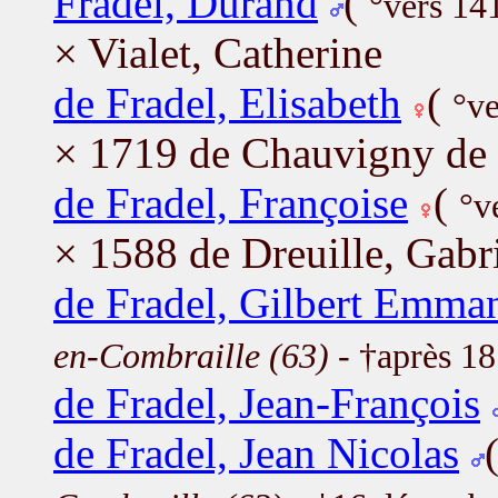
Fradel, Durand
(
°vers 14
× Vialet, Catherine
de Fradel, Elisabeth
(
°v
× 1719 de Chauvigny de B
de Fradel, Françoise
(
°v
× 1588 de Dreuille, Gabr
de Fradel, Gilbert Emma
en-Combraille (63)
- †après 1
de Fradel, Jean-François
de Fradel, Jean Nicolas