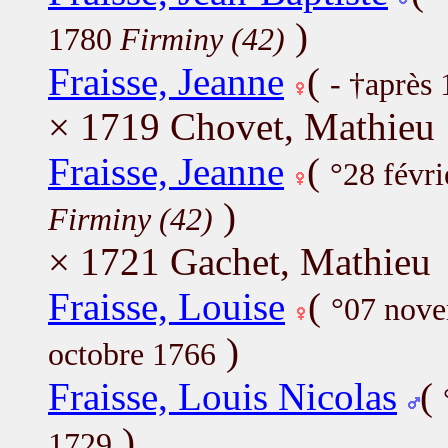
)
1780
Firminy (42)
Fraisse, Jeanne
(
- †après
× 1719 Chovet, Mathieu
Fraisse, Jeanne
(
°28 févr
)
Firminy (42)
× 1721 Gachet, Mathieu
Fraisse, Louise
(
°07 nov
)
octobre 1766
Fraisse, Louis Nicolas
(
)
1729