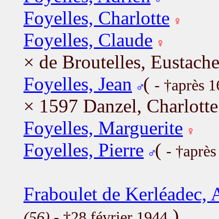
Foyelles, Charlotte
Foyelles, Claude
× de Broutelles, Eustach
Foyelles, Jean
(
- †après 
× 1597 Danzel, Charlotte
Foyelles, Marguerite
Foyelles, Pierre
(
- †après
Fraboulet de Kerléadec,
)
(56)
- †28 février 1944