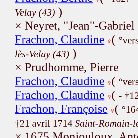
)
Velay (43)
× Neyret, "Jean"-Gabriel
Frachon, Claudine
(
°ver
)
lès-Velay (43)
× Prudhomme, Pierre
Frachon, Claudine
(
°ver
Frachon, Claudine
(
- †1
Frachon, Françoise
(
°16
†21 avril 1714
Saint-Romain-l
× 1675 Moniouloux, Ant