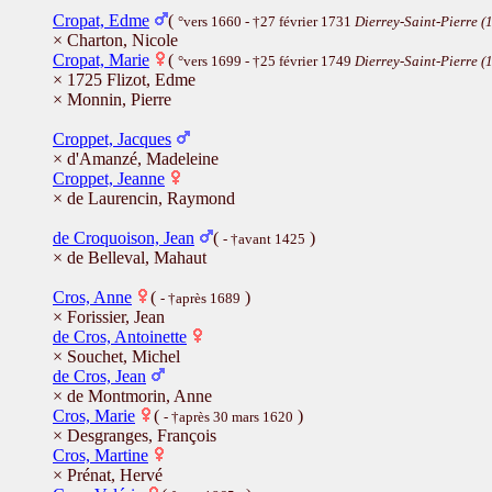
Cropat, Edme
(
°vers 1660 - †27 février 1731
Dierrey-Saint-Pierre (
× Charton, Nicole
Cropat, Marie
(
°vers 1699 - †25 février 1749
Dierrey-Saint-Pierre (
× 1725 Flizot, Edme
× Monnin, Pierre
Croppet, Jacques
× d'Amanzé, Madeleine
Croppet, Jeanne
× de Laurencin, Raymond
de Croquoison, Jean
(
)
- †avant 1425
× de Belleval, Mahaut
Cros, Anne
(
)
- †après 1689
× Forissier, Jean
de Cros, Antoinette
× Souchet, Michel
de Cros, Jean
× de Montmorin, Anne
Cros, Marie
(
)
- †après 30 mars 1620
× Desgranges, François
Cros, Martine
× Prénat, Hervé