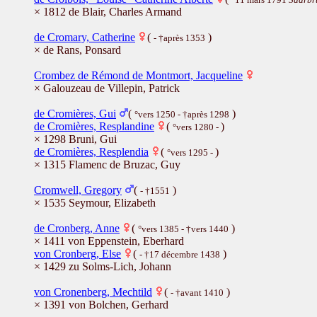
× 1812 de Blair, Charles Armand
de Cromary, Catherine
(
)
- †après 1353
× de Rans, Ponsard
Crombez de Rémond de Montmort, Jacqueline
× Galouzeau de Villepin, Patrick
de Cromières, Gui
(
)
°vers 1250 - †après 1298
de Cromières, Resplandine
(
)
°vers 1280 -
× 1298 Bruni, Gui
de Cromières, Resplendia
(
)
°vers 1295 -
× 1315 Flamenc de Bruzac, Guy
Cromwell, Gregory
(
)
- †1551
× 1535 Seymour, Elizabeth
de Cronberg, Anne
(
)
°vers 1385 - †vers 1440
× 1411 von Eppenstein, Eberhard
von Cronberg, Else
(
)
- †17 décembre 1438
× 1429 zu Solms-Lich, Johann
von Cronenberg, Mechtild
(
)
- †avant 1410
× 1391 von Bolchen, Gerhard