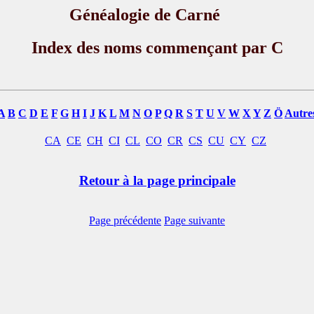
Généalogie de Carné
Index des noms commençant par C
A
B
C
D
E
F
G
H
I
J
K
L
M
N
O
P
Q
R
S
T
U
V
W
X
Y
Z
Ö
Autre
CA
CE
CH
CI
CL
CO
CR
CS
CU
CY
CZ
Retour à la page principale
Page précédente
Page suivante