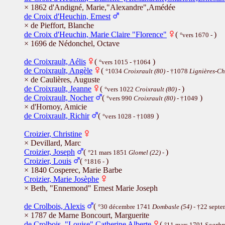
× 1862 d'Andigné, Marie,"Alexandre",Amédée
de Croix d'Heuchin, Ernest
× de Pieffort, Blanche
de Croix d'Heuchin, Marie Claire "Florence"
(
)
°vers 1670 -
× 1696 de Nédonchel, Octave
de Croixrault, Aélis
(
)
°vers 1015 - †1064
de Croixrault, Angèle
(
°1034
Croixrault (80)
- †1078
Lignières-Ch
× de Caulières, Auguste
de Croixrault, Jeanne
(
)
°vers 1022
Croixrault (80)
-
de Croixrault, Nocher
(
)
°vers 990
Croixrault (80)
- †1049
× d'Hornoy, Amicie
de Croixrault, Richir
(
)
°vers 1028 - †1089
Croizier, Christine
× Devillard, Marc
Croizier, Joseph
(
)
°21 mars 1851
Glomel (22)
-
Croizier, Louis
(
)
°1816 -
× 1840 Cosperec, Marie Barbe
Croizier, Marie Josèphe
× Beth, "Ennemond" Ernest Marie Joseph
de Crolbois, Alexis
(
°30 décembre 1741
Dombasle (54)
- †22 sept
× 1787 de Marne Boncourt, Marguerite
de Crolbois, "Louise" Catherine Alberte
(
°11 mars 1791
Saarbr