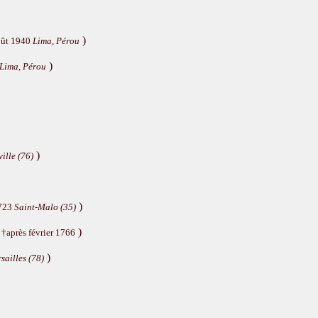
)
oût 1940
Lima, Pérou
)
Lima, Pérou
)
ille (76)
)
1723
Saint-Malo (35)
)
 †après février 1766
)
sailles (78)