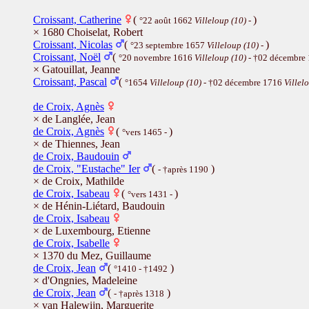
Croissant, Catherine
(
)
°22 août 1662
Villeloup (10)
-
× 1680 Choiselat, Robert
Croissant, Nicolas
(
)
°23 septembre 1657
Villeloup (10)
-
Croissant, Noël
(
°20 novembre 1616
Villeloup (10)
- †02 décembre
× Gatouillat, Jeanne
Croissant, Pascal
(
°1654
Villeloup (10)
- †02 décembre 1716
Villel
de Croix, Agnès
× de Langlée, Jean
de Croix, Agnès
(
)
°vers 1465 -
× de Thiennes, Jean
de Croix, Baudouin
de Croix, "Eustache" Ier
(
)
- †après 1190
× de Croix, Mathilde
de Croix, Isabeau
(
)
°vers 1431 -
× de Hénin-Liétard, Baudouin
de Croix, Isabeau
× de Luxembourg, Etienne
de Croix, Isabelle
× 1370 du Mez, Guillaume
de Croix, Jean
(
)
°1410 - †1492
× d'Ongnies, Madeleine
de Croix, Jean
(
)
- †après 1318
× van Halewijn, Marguerite