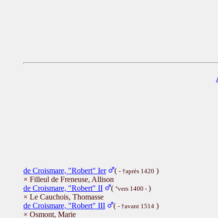
de Croismare, "Robert" Ier
(
)
- †après 1420
× Filleul de Freneuse, Allison
de Croismare, "Robert" II
(
)
°vers 1400 -
× Le Cauchois, Thomasse
de Croismare, "Robert" III
(
)
- †avant 1514
× Osmont, Marie