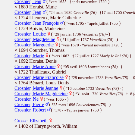
Crosnier, Jean
(
)
°vers 1655 - †après novembre 1729
× 1689 Horaist, Marie
Crosnier, Jean
(
°24 mars 1689
Greuville (76)
- †17 mai 1755
Greuvil
× 1724 Lheureux, Marie Catherine
Crosnier, Jean François
(
)
°vers 1705 - †après juillet 1755
× 1729 Boivin, Madeleine
Crosnier, Louise
(
)
°29 janvier 1736
Versailles (78)
-
Crosnier, Magdeleine
(
)
°14 juillet 1737
Versailles (78)
-
Crosnier, Marguerite
(
)
°vers 1670 - †avant novembre 1720
× 1694 Courcher, Thomas
Crosnier, Marie
(
)
°vers 1662 - †27 juillet 1727
Marly-le-Roi (78)
× 1692 Horaist, Denis
Crosnier, Marie Anne
(
)
°05 avril 1698
Louveciennes (78)
-
× 1722 Thuilleaux, Gabriel
Crosnier, Marie Françoise
(
°29 novembre 1733
Versailles (78)
- †0
× 1764 Bénard, Louis Denis
Crosnier, Marie Jeanne
(
)
°16 octobre 1732
Versailles (78)
-
Crosnier, Marie Magdeleine
(
°31 août 1730
Versailles (78)
- †18 
Crosnier, Ne
(
)
°vers 1665 -
Crosnier, Pierre
(
)
°25 mars 1696
Louveciennes (78)
-
Crosnier, Robert
(
)
°1707 - †après janvier 1750
Crosse, Elizabeth
× 1402 of Haryngworth, William