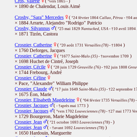
Cros, Valérie
(
)
°vers 1865 -
× 1890 de Chalendar, Louis Aimé
Crosby, "Sara" Mercedes
(
°24 février 1864
Callao, Pérou
- †04 a
× 1884 Arrarte, Alejandro "Rodrigo" Patricio
Crosby, Silvannus
(
°25 mai 1829
Nantucked, USA
- †10 avril 1894
× 1871 Tizón, Castora
Crosnier, Catherine
(
)
°20 août 1731
Versailles (78)
- †1804
× 1760 Deforges, Jacques
Crosnier, Catherine
(
)
°1677
Saint-Malo (35)
- †novembre 1709
× 1698 Huchet de Cintré, Joseph
Crosnier, Cécile
(
°28 juin 1729
Greuville (76)
- †02 juin 1808
Greuv
× 1744 Frebourg, André
Crosnier, Céline
× Pace, "Alexandre" William Philippe
Crosnier, Claude
(
°17 juin 1649
Saint-Malo (35)
- †22 septembre 
× 1675 Éon, Marie
Crosnier, Elisabeth Magdeleine
(
°04 février 1735
Versailles (78)
-
Crosnier, Jacques
(
)
- †après mai 1773
Crosnier, Jacques
(
°vers 1702
Louveciennes (78)
- †27 mai 1773
Ver
× 1729 Bourgeron, Marie Magdeleine
Crosnier, Jean
(
)
°21 octobre 1693
Louveciennes (78)
-
Crosnier, Jean
(
)
- †avant 1692
Louveciennes (78)
× 1650 Hardouin, Marguerite