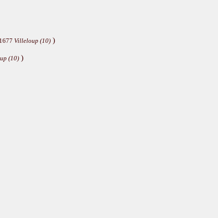
)
 1677
Villeloup (10)
)
oup (10)