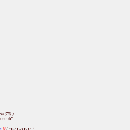
)
ris (75)
Joseph"
e
(
)
°1841 - †1914