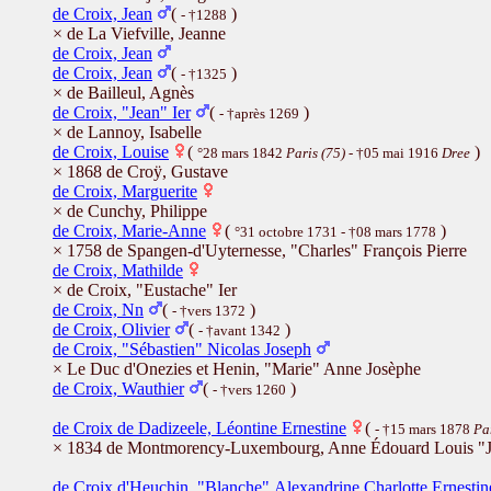
de Croix, Jean
(
)
- †1288
× de La Viefville, Jeanne
de Croix, Jean
de Croix, Jean
(
)
- †1325
× de Bailleul, Agnès
de Croix, "Jean" Ier
(
)
- †après 1269
× de Lannoy, Isabelle
de Croix, Louise
(
)
°28 mars 1842
Paris (75)
- †05 mai 1916
Dree
× 1868 de Croÿ, Gustave
de Croix, Marguerite
× de Cunchy, Philippe
de Croix, Marie-Anne
(
)
°31 octobre 1731 - †08 mars 1778
× 1758 de Spangen-d'Uyternesse, "Charles" François Pierre
de Croix, Mathilde
× de Croix, "Eustache" Ier
de Croix, Nn
(
)
- †vers 1372
de Croix, Olivier
(
)
- †avant 1342
de Croix, "Sébastien" Nicolas Joseph
× Le Duc d'Onezies et Henin, "Marie" Anne Josèphe
de Croix, Wauthier
(
)
- †vers 1260
de Croix de Dadizeele, Léontine Ernestine
(
- †15 mars 1878
Pa
× 1834 de Montmorency-Luxembourg, Anne Édouard Louis "
de Croix d'Heuchin, "Blanche",Alexandrine,Charlotte,Ernestin