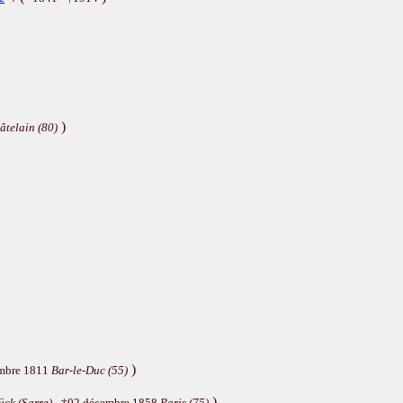
)
âtelain (80)
)
embre 1811
Bar-le-Duc (55)
)
ück (Sarre)
- †02 décembre 1858
Paris (75)