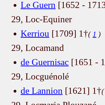
Le Guern
[1652 - 1713
29, Loc-Equiner
Kerriou
[1709] 1†
(
1
)
29, Locamand
de Guernisac
[1651 - 1
29, Locguénolé
de Lannion
[1621] 1†
29, Locmaria Plouzané