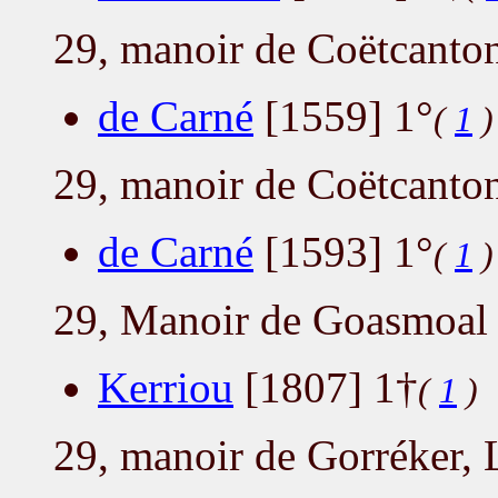
29, manoir de Coëtcanto
de Carné
[1559] 1°
(
1
)
29, manoir de Coëtcanto
de Carné
[1593] 1°
(
1
)
29, Manoir de Goasmoal 
Kerriou
[1807] 1†
(
1
)
29, manoir de Gorréker, 