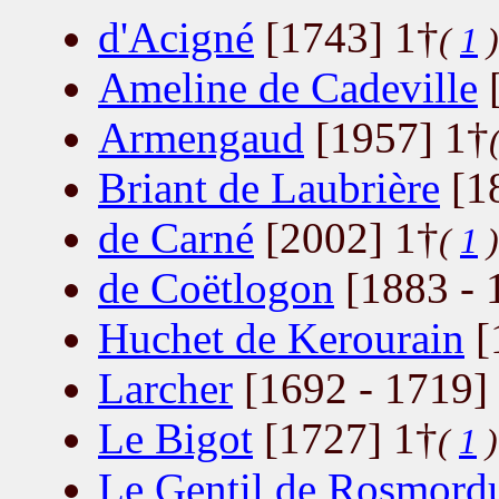
d'Acigné
[1743] 1†
(
1
)
Ameline de Cadeville
[
Armengaud
[1957] 1†
Briant de Laubrière
[18
de Carné
[2002] 1†
(
1
)
de Coëtlogon
[1883 - 
Huchet de Kerourain
[
Larcher
[1692 - 1719]
Le Bigot
[1727] 1†
(
1
)
Le Gentil de Rosmord