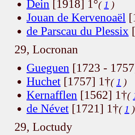
Dein
[1918] 1°
(
1
)
Jouan de Kervenoaël
[
de Parscau du Plessix
[
29, Locronan
Gueguen
[1723 - 1757
Huchet
[1757] 1†
(
1
)
Kernafflen
[1562] 1†
(
de Névet
[1721] 1†
(
1
)
29, Loctudy