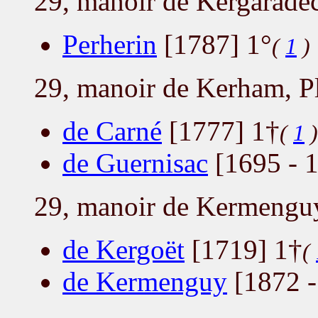
29, manoir de Kergaradec
Perherin
[1787] 1°
(
1
)
29, manoir de Kerham, P
de Carné
[1777] 1†
(
1
)
de Guernisac
[1695 - 1
29, manoir de Kermenguy
de Kergoët
[1719] 1†
(
de Kermenguy
[1872 -