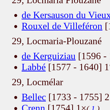
de Kersauson du Vieux
Rouxel de Villeféron
[
29, Locmaria-Plouzané
de Kerguiziau
[1596 - 
Labbé
[1577 - 1640] 1
29, Locmélar
Bellec
[1733 - 1755] 2
Crenn
[1754] 1×
(
1
)