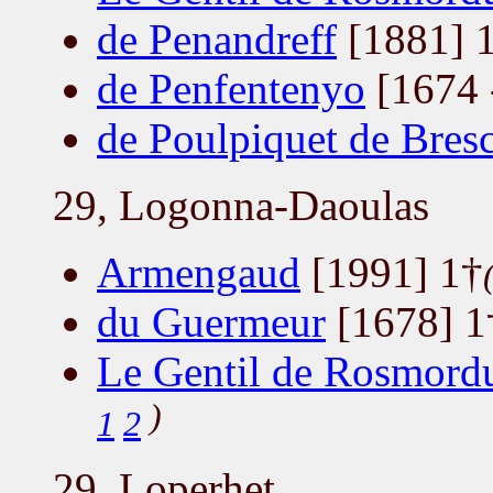
de Penandreff
[1881] 
de Penfentenyo
[1674 
de Poulpiquet de Bres
29, Logonna-Daoulas
Armengaud
[1991] 1†
du Guermeur
[1678] 1
Le Gentil de Rosmord
)
1
2
29, Loperhet