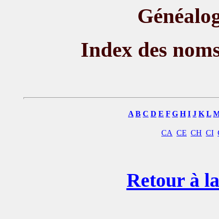
Généalog
Index des nom
A
B
C
D
E
F
G
H
I
J
K
L
CA
CE
CH
CI
Retour à la