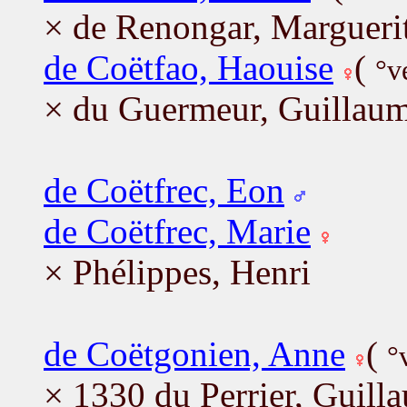
× de Renongar, Margueri
de Coëtfao, Haouise
(
°v
× du Guermeur, Guillau
de Coëtfrec, Eon
de Coëtfrec, Marie
× Phélippes, Henri
de Coëtgonien, Anne
(
°
× 1330 du Perrier, Guill