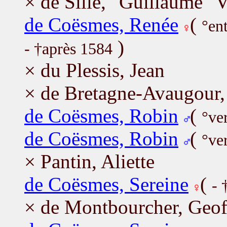
× de Sillé, "Guillaume" V
de Coësmes, Renée
(
°en
)
- †après 1584
× du Plessis, Jean
× de Bretagne-Avaugour,
de Coësmes, Robin
(
°ve
de Coësmes, Robin
(
°ve
× Pantin, Aliette
de Coësmes, Sereine
(
- 
× de Montbourcher, Geof