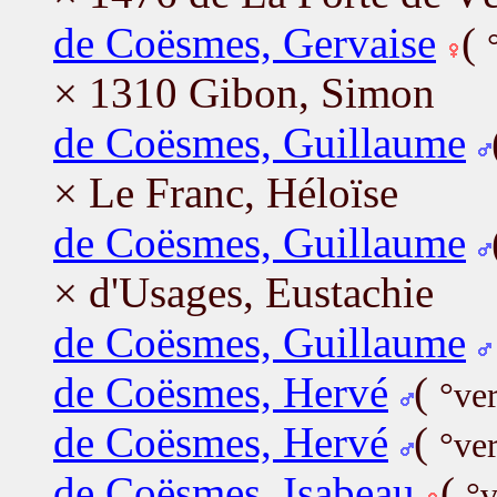
de Coësmes, Gervaise
(
× 1310 Gibon, Simon
de Coësmes, Guillaume
× Le Franc, Héloïse
de Coësmes, Guillaume
× d'Usages, Eustachie
de Coësmes, Guillaume
de Coësmes, Hervé
(
°ve
de Coësmes, Hervé
(
°ve
de Coësmes, Isabeau
(
°v