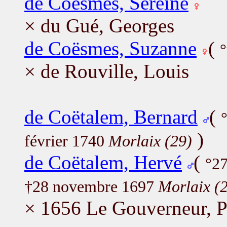
de Coësmes, Sereine
× du Gué, Georges
de Coësmes, Suzanne
(
°
× de Rouville, Louis
de Coëtalem, Bernard
(
)
février 1740
Morlaix (29)
de Coëtalem, Hervé
(
°27
†28 novembre 1697
Morlaix (
× 1656 Le Gouverneur, P