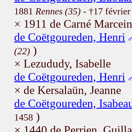
1881
Rennes (35)
- †17 févrie
× 1911 de Carné Marcein,
de Coëtgoureden, Henri
)
(22)
× Lezududy, Isabelle
de Coëtgoureden, Henri
× de Kersalaün, Jeanne
de Coëtgoureden, Isabea
)
1458
× 1440 de Perrien, Guil