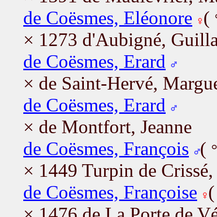
de Coësmes, Eléonore
(
× 1273 d'Aubigné, Guil
de Coësmes, Erard
× de Saint-Hervé, Margue
de Coësmes, Erard
× de Montfort, Jeanne
de Coësmes, François
(
× 1449 Turpin de Crissé,
de Coësmes, Françoise
× 1476 de La Porte de Vé