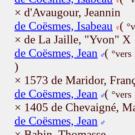
× d'Avaugour, Jeannin
de Coësmes, Isabeau
(
°v
× de La Jaille, "Yvon" X
de Coësmes, Jean
(
°vers
)
× 1573 de Maridor, Fran
de Coësmes, Jean
(
°vers
× 1405 de Chevaigné, Ma
de Coësmes, Jean
× Babin, Thomasse