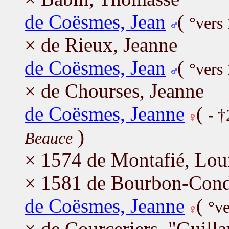
de Coësmes, Jean
(
°vers
× de Rieux, Jeanne
de Coësmes, Jean
(
°vers
× de Chourses, Jeanne
de Coësmes, Jeanne
(
- 
)
Beauce
× 1574 de Montafié, Lou
× 1581 de Bourbon-Cond
de Coësmes, Jeanne
(
°v
× de Courceriers, "Guill