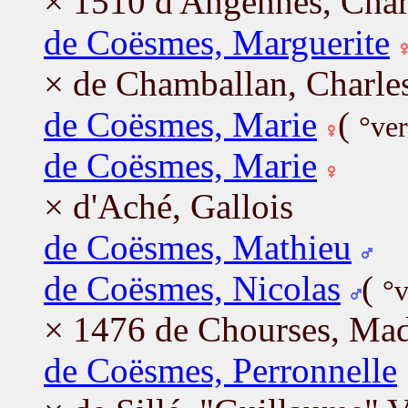
× 1510 d'Angennes, Char
de Coësmes, Marguerite
× de Chamballan, Charle
de Coësmes, Marie
(
°ve
de Coësmes, Marie
× d'Aché, Gallois
de Coësmes, Mathieu
de Coësmes, Nicolas
(
°v
× 1476 de Chourses, Mad
de Coësmes, Perronnelle