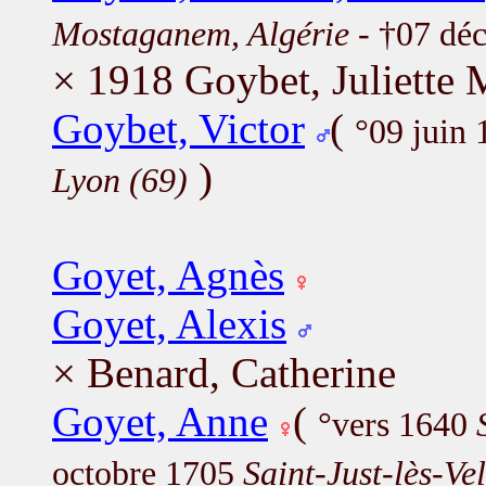
Mostaganem, Algérie
- †07 dé
× 1918 Goybet, Juliette 
Goybet, Victor
(
°09 juin
)
Lyon (69)
Goyet, Agnès
Goyet, Alexis
× Benard, Catherine
Goyet, Anne
(
°vers 1640
octobre 1705
Saint-Just-lès-Ve