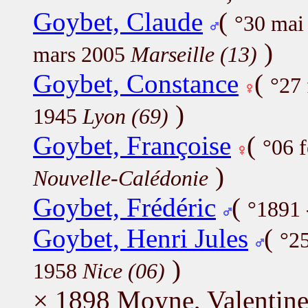
Goybet, Claude
(
°30 mai
)
mars 2005
Marseille (13)
Goybet, Constance
(
°27 
)
1945
Lyon (69)
Goybet, Françoise
(
°06 
)
Nouvelle-Calédonie
Goybet, Frédéric
(
°1891 
Goybet, Henri Jules
(
°2
)
1958
Nice (06)
× 1898 Moyne, Valentin