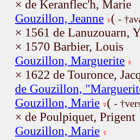
× de Keranflec'h, Marie
Gouzillon, Jeanne
(
- †av
× 1561 de Lanuzouarn, Y
× 1570 Barbier, Louis
Gouzillon, Marguerite
× 1622 de Touronce, Jac
de Gouzillon, "Marguerit
Gouzillon, Marie
(
- †ver
× de Poulpiquet, Prigent
Gouzillon, Marie