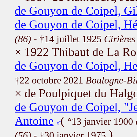
de Gouyon de Coipel, Gil
de Gouyon de Coipel, Hé
(86)
- †14 juillet 1925
Cirières
× 1922 Thibaut de La Ro
de Gouyon de Coipel, He
†22 octobre 2021
Boulogne-Bil
× de Poulpiquet du Halg
de Gouyon de Coipel, "J
Antoine
(
°13 janvier 1900
)
(56)
- †30 janvier 1975