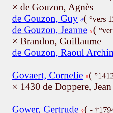
× de Gouzon, Agnès
de Gouzon, Guy
(
°vers 
de Gouzon, Jeanne
(
°ver
× Brandon, Guillaume
de Gouzon, Raoul Archi
Govaert, Cornelie
(
°141
× 1430 de Doppere, Jean
Gower, Gertrude
(
- †179