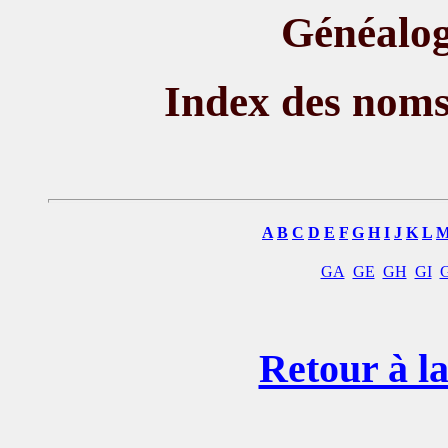
Généalog
Index des nom
A
B
C
D
E
F
G
H
I
J
K
L
GA
GE
GH
GI
Retour à la