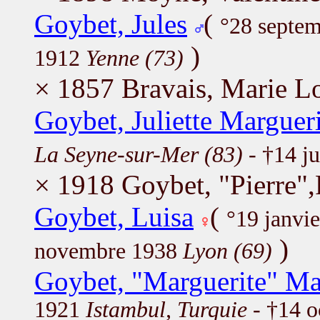
Goybet, Jules
(
°28 septe
)
1912
Yenne (73)
× 1857 Bravais, Marie L
Goybet, Juliette Margueri
La Seyne-sur-Mer (83)
- †14 j
× 1918 Goybet, "Pierre",
Goybet, Luisa
(
°19 janvi
)
novembre 1938
Lyon (69)
Goybet, "Marguerite" Ma
1921
Istambul, Turquie
- †14 o