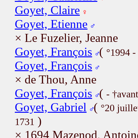
Goyet, Claire
Goyet, Etienne
× Le Fuzelier, Jeanne
Goyet, François
(
°1994 -
Goyet, François
× de Thou, Anne
Goyet, François
(
- †avan
Goyet, Gabriel
(
°20 juill
)
1731
× 1694 Mazenod, Antoine