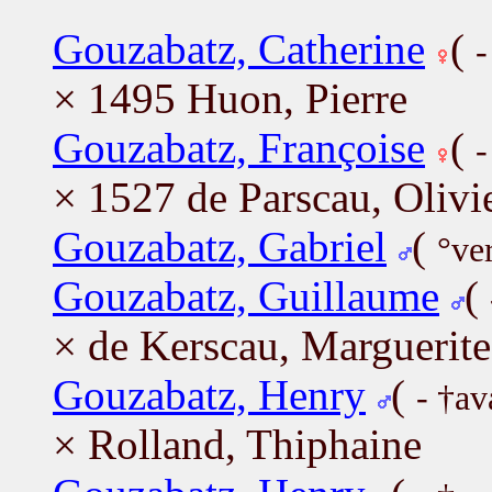
Gouzabatz, Catherine
(
-
× 1495 Huon, Pierre
Gouzabatz, Françoise
(
-
× 1527 de Parscau, Olivi
Gouzabatz, Gabriel
(
°ve
Gouzabatz, Guillaume
(
× de Kerscau, Marguerite
Gouzabatz, Henry
(
- †av
× Rolland, Thiphaine