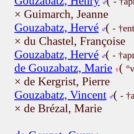
Gouzabatz, Henry
(
- †ap
× Guimarch, Jeanne
Gouzabatz, Hervé
(
- †en
× du Chastel, Françoise
Gouzabatz, Hervé
(
- †ap
de Gouzabatz, Marie
(
°v
× de Kergrist, Pierre
Gouzabatz, Vincent
(
- †
× de Brézal, Marie