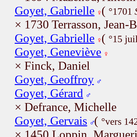
Goyet, Gabrielle
(
°1701
× 1730 Terrasson, Jean-B
Goyet, Gabrielle
(
°15 jui
Goyet, Geneviève
× Finck, Daniel
Goyet, Geoffroy
Goyet, Gérard
× Defrance, Michelle
Goyet, Gervais
(
°vers 14
× 1450 Loppin, Margueri