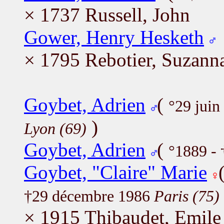
× 1737 Russell, John
Gower, Henry Hesketh
× 1795 Rebotier, Suzanna
Goybet, Adrien
(
°29 jui
)
Lyon (69)
Goybet, Adrien
(
°1889 -
Goybet, "Claire" Marie
†29 décembre 1986
Paris (75)
× 1915 Thibaudet, Emile