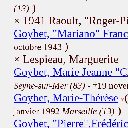
)
(13)
× 1941 Raoult, "Roger-P
Goybet, "Mariano" Franci
)
octobre 1943
× Lespieau, Marguerite
Goybet, Marie Jeanne "Ch
Seyne-sur-Mer (83)
- †19 nov
Goybet, Marie-Thérèse
)
janvier 1992
Marseille (13)
Goybet, "Pierre",Frédéri