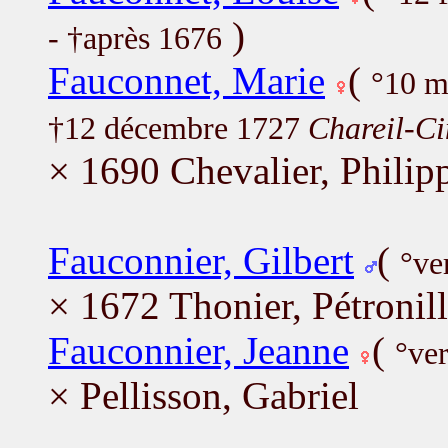
)
- †après 1676
Fauconnet, Marie
(
°10 m
†12 décembre 1727
Chareil-Ci
× 1690 Chevalier, Philip
Fauconnier, Gilbert
(
°ve
× 1672 Thonier, Pétronil
Fauconnier, Jeanne
(
°ve
× Pellisson, Gabriel