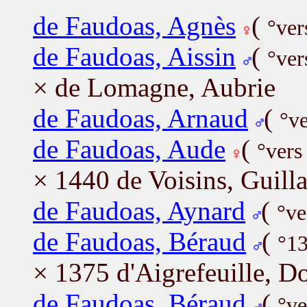
de Faudoas, Agnès
(
°ver
de Faudoas, Aissin
(
°ver
× de Lomagne, Aubrie
de Faudoas, Arnaud
(
°v
de Faudoas, Aude
(
°vers
× 1440 de Voisins, Guil
de Faudoas, Aynard
(
°ve
de Faudoas, Béraud
(
°13
× 1375 d'Aigrefeuille, D
de Faudoas, Béraud
(
°ve