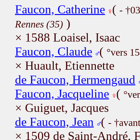
Faucon, Catherine
(
- †0
)
Rennes (35)
× 1588 Loaisel, Isaac
Faucon, Claude
(
°vers 1
× Huault, Etiennette
de Faucon, Hermengaud
Faucon, Jacqueline
(
°ve
× Guiguet, Jacques
de Faucon, Jean
(
- †avan
× 1509 de Saint-André, F