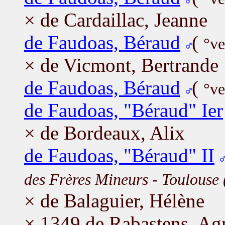
× de Cardaillac, Jeanne
de Faudoas, Béraud
(
°ve
× de Vicmont, Bertrande
de Faudoas, Béraud
(
°ve
de Faudoas, "Béraud" Ier
× de Bordeaux, Alix
de Faudoas, "Béraud" II
des Frères Mineurs - Toulouse 
× de Balaguier, Hélène
× 1349 de Rabastens, Ag