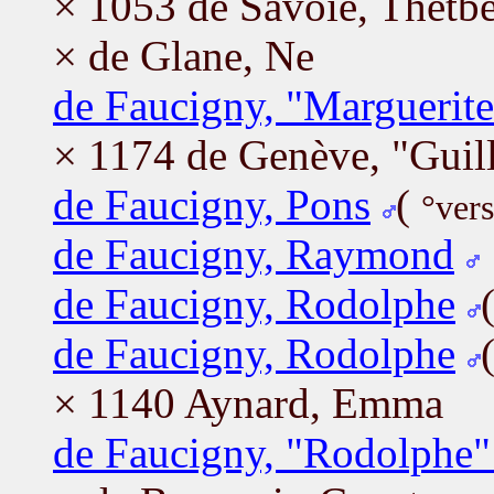
× 1053 de Savoie, Thetb
× de Glane, Ne
de Faucigny, "Marguerite
× 1174 de Genève, "Guil
de Faucigny, Pons
(
°ver
de Faucigny, Raymond
de Faucigny, Rodolphe
de Faucigny, Rodolphe
× 1140 Aynard, Emma
de Faucigny, "Rodolphe" 