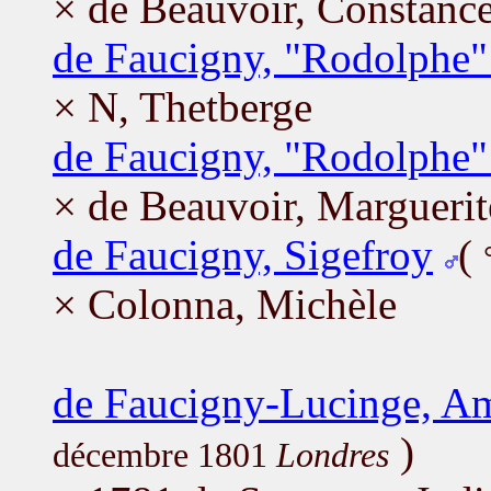
× de Beauvoir, Constanc
de Faucigny, "Rodolphe" 
× N, Thetberge
de Faucigny, "Rodolphe" 
× de Beauvoir, Marguerit
de Faucigny, Sigefroy
(
× Colonna, Michèle
de Faucigny-Lucinge, A
)
décembre 1801
Londres