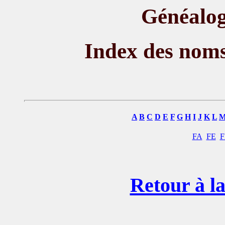
Généalog
Index des nom
A
B
C
D
E
F
G
H
I
J
K
L
FA
FE
F
Retour à la