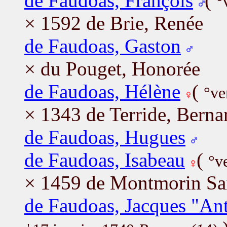
de Faudoas, François
(
°
× 1592 de Brie, Renée
de Faudoas, Gaston
× du Pouget, Honorée
de Faudoas, Hélène
(
°ve
× 1343 de Terride, Berna
de Faudoas, Hugues
de Faudoas, Isabeau
(
°v
× 1459 de Montmorin Sai
de Faudoas, Jacques "Ant