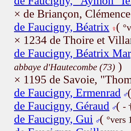
de Faucigny, "Aymon" Ie
× de Briançon, Clémence
de Faucigny, Béatrix
(
°v
× 1234 de Thoire et Villa
de Faucigny, Béatrix Mar
)
abbaye d'Hautecombe (73)
× 1195 de Savoie, "Thom
de Faucigny, Ermenrad
de Faucigny, Géraud
(
- 
de Faucigny, Gui
(
°vers 