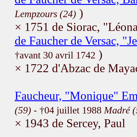
)
Lempzours (24)
× 1751 de Siorac, "Léon
de Faucher de Versac, "J
)
†avant 30 avril 1742
× 1722 d'Abzac de Maya
Faucheur, "Monique" Emi
(59)
- †04 juillet 1988
Madré (
× 1943 de Sercey, Paul