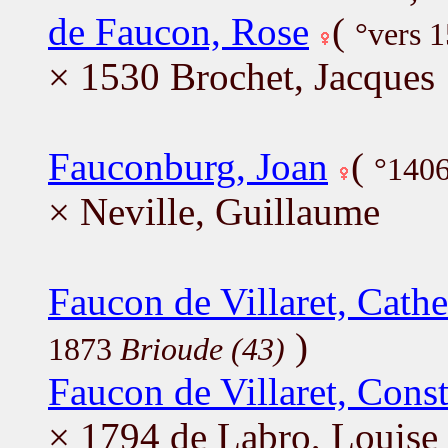
de Faucon, Rose
(
°vers 
× 1530 Brochet, Jacques
Fauconburg, Joan
(
°1406
× Neville, Guillaume
Faucon de Villaret, Cath
)
1873
Brioude (43)
Faucon de Villaret, Const
× 1794 de Labro, Louise