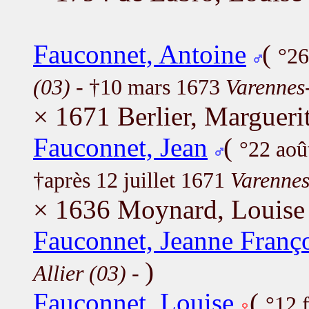
Fauconnet, Antoine
(
°26
(03)
- †10 mars 1673
Varennes-
× 1671 Berlier, Margueri
Fauconnet, Jean
(
°22 ao
†après 12 juillet 1671
Varennes
× 1636 Moynard, Louise
Fauconnet, Jeanne Franç
)
Allier (03)
-
Fauconnet, Louise
(
°12 