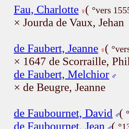
Fau, Charlotte
(
°vers 155
× Jourda de Vaux, Jehan
de Faubert, Jeanne
(
°ver
× 1647 de Scorraille, Phi
de Faubert, Melchior
× de Beugre, Jeanne
de Faubournet, David
(
de Faubournet, Jean
(
°1