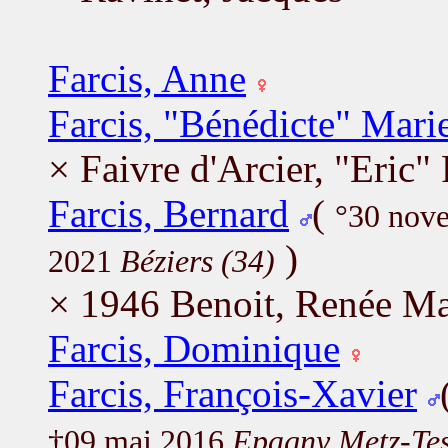
Farcis, Anne
Farcis, "Bénédicte" Mari
× Faivre d'Arcier, "Eric"
Farcis, Bernard
(
°30 nov
)
2021
Béziers (34)
× 1946 Benoit, Renée Ma
Farcis, Dominique
Farcis, François-Xavier
†09 mai 2016
Epagny Metz-Tes