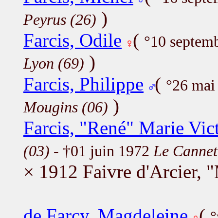
)
Peyrus (26)
Farcis, Odile
(
°10 septem
)
Lyon (69)
Farcis, Philippe
(
°26 mai
)
Mougins (06)
Farcis, "René" Marie Vic
(03)
- †01 juin 1972
Le Cannet
× 1912 Faivre d'Arcier, 
de Farcy, Magdeleine
(
°