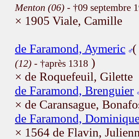
Menton (06)
- †09 septembre 
× 1905 Viale, Camille
de Faramond, Aymeric
)
(12)
- †après 1318
× de Roquefeuil, Gilette
de Faramond, Brenguier
× de Caransague, Bonafo
de Faramond, Dominiqu
× 1564 de Flavin, Julien