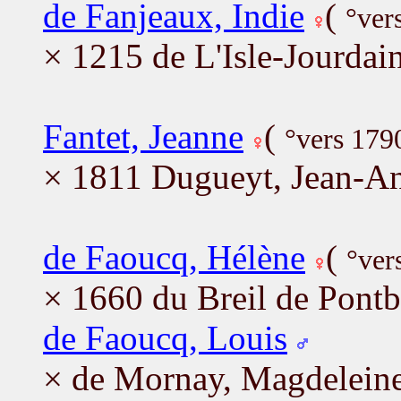
de Fanjeaux, Indie
(
°ver
× 1215 de L'Isle-Jourdai
Fantet, Jeanne
(
°vers 179
× 1811 Dugueyt, Jean-An
de Faoucq, Hélène
(
°ver
× 1660 du Breil de Pont
de Faoucq, Louis
× de Mornay, Magdelein