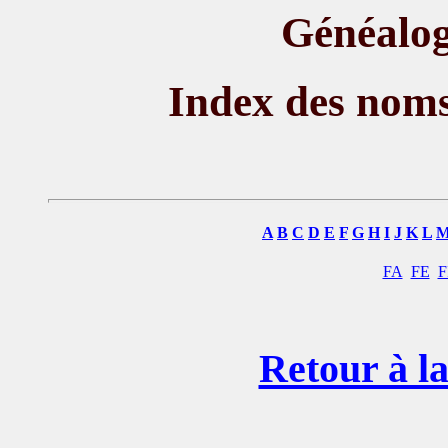
Généalog
Index des nom
A
B
C
D
E
F
G
H
I
J
K
L
FA
FE
F
Retour à la