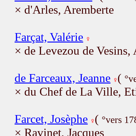
× d'Arles, Aremberte
Farçat, Valérie
× de Levezou de Vesins,
de Farceaux, Jeanne
(
°v
× du Chef de La Ville, E
Farcet, Josèphe
(
°vers 17
× Ravinet, Jacques