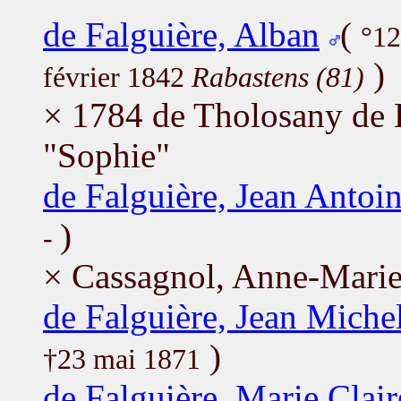
de Falguière, Alban
(
°12
)
février 1842
Rabastens (81)
× 1784 de Tholosany de 
"Sophie"
de Falguière, Jean Antoi
)
-
× Cassagnol, Anne-Mari
de Falguière, Jean Miche
)
†23 mai 1871
de Falguière, Marie Clair