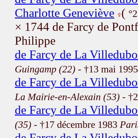
Charlotte Geneviève
(
°2
× 1744 de Farcy de Pontf
Philippe
de Farcy de La Villeduboi
Guingamp (22)
- †13 mai 199
de Farcy de La Villedubo
La Mairie-en-Alexain (53)
- †2
de Farcy de La Villedubo
(35)
- †17 décembre 1983
Pari
de Farcy de La Villedubo