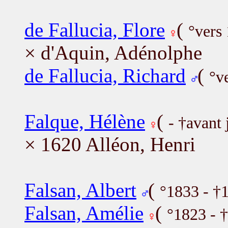
de Fallucia, Flore
(
°vers
× d'Aquin, Adénolphe
de Fallucia, Richard
(
°v
Falque, Hélène
(
- †avant 
× 1620 Alléon, Henri
Falsan, Albert
(
°1833 - †
Falsan, Amélie
(
°1823 - 