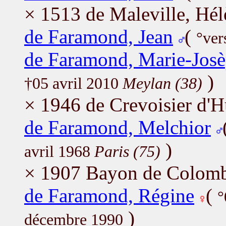
× 1513 de Maleville, Hél
de Faramond, Jean
(
°ver
de Faramond, Marie-Jos
)
†05 avril 2010
Meylan (38)
× 1946 de Crevoisier d'
de Faramond, Melchior
)
avril 1968
Paris (75)
× 1907 Bayon de Colomb 
de Faramond, Régine
(
°
)
décembre 1990