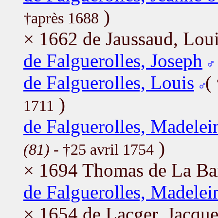
)
†après 1688
× 1662 de Jaussaud, Lou
de Falguerolles, Joseph
de Falguerolles, Louis
(
)
1711
de Falguerolles, Madelei
)
(81)
- †25 avril 1754
× 1694 Thomas de La Bar
de Falguerolles, Madelei
× 1654 de Lacger, Jacque