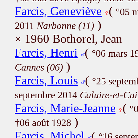
Farcis, Geneviève
(
°05 
)
2011
Narbonne (11)
× 1960 Bothorel, Jean
Farcis, Henri
(
°06 mars 1
)
Cannes (06)
Farcis, Louis
(
°25 septem
septembre 2014
Caluire-et-Cui
Farcis, Marie-Jeanne
(
°
)
†06 août 1928
Farcis, Michel
(
°16 sept