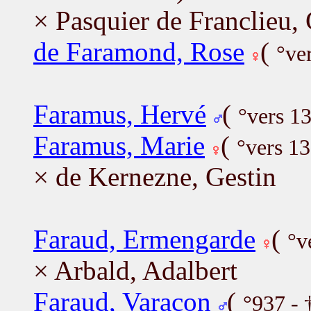
× Pasquier de Franclieu,
de Faramond, Rose
(
°ve
Faramus, Hervé
(
°vers 1
Faramus, Marie
(
°vers 1
× de Kernezne, Gestin
Faraud, Ermengarde
(
°v
× Arbald, Adalbert
Faraud, Varacon
(
°937 - 