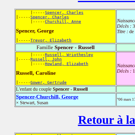
      |-----
Spencer, Charles
|-----
Spencer, Charles
Naissanc
      |-----
Churchill, Anne
Décès :
3
Spencer, George
Titre :
de
|-----
Trevor, Elizabeth
Famille
Spencer - Russell
      |-----
Russell, Wriothesley
|-----
Russell, John
      |-----
Howland, Elizabeth
Naissanc
Décès :
1
Russell, Caroline
|-----
Gower, Gertrude
L'enfant du couple
Spencer - Russell
Spencer-Churchill, George
°06 mars 1
× Stewart, Susan
Retour à la