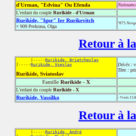
d'Urman, "Edvina" Ou Efenda
Naissanc
L'enfant du couple
Rurikide - d'Urman
Rurikide, "Igor" Ier Rurikevitch
°875
Novgo
× 909 Prekrasa, Olga
Retour à la
      |-----
Rurikide, Briatcheslav
Décès :
v
|-----
Rurikide, Vseslav
Titre :
pri
Rurikide, Sviatoslav
Famille
Rurikide - X
L'enfant du couple
Rurikide - X
Rurikide, Vassilko
- †vers 11
Retour à la
      |-----
Rurikide, André