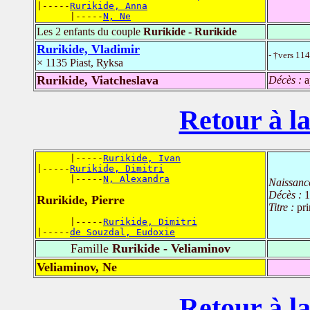
|-----
Rurikide, Anna
      |-----
N, Ne
Les 2 enfants du couple
Rurikide - Rurikide
Rurikide, Vladimir
- †vers 11
× 1135 Piast, Ryksa
Rurikide, Viatcheslava
Décès :
a
Retour à la
      |-----
Rurikide, Ivan
|-----
Rurikide, Dimitri
      |-----
N, Alexandra
Naissanc
Décès :
1
Rurikide, Pierre
Titre :
pr
      |-----
Rurikide, Dimitri
|-----
de Souzdal, Eudoxie
Famille
Rurikide - Veliaminov
Veliaminov, Ne
Retour à la