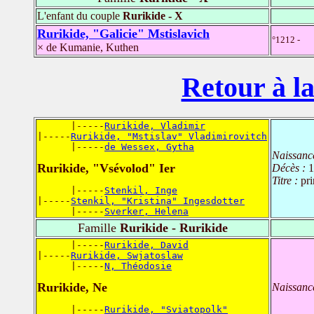
L'enfant du couple
Rurikide - X
Rurikide, "Galicie" Mstislavich
°1212 -
× de Kumanie, Kuthen
Retour à la
      |-----
Rurikide, Vladimir
|-----
Rurikide, "Mstislav" Vladimirovitch
      |-----
de Wessex, Gytha
Naissanc
Rurikide, "Vsévolod" Ier
Décès :
1
Titre :
pr
      |-----
Stenkil, Inge
|-----
Stenkil, "Kristina" Ingesdotter
      |-----
Sverker, Helena
Famille
Rurikide - Rurikide
      |-----
Rurikide, David
|-----
Rurikide, Swjatoslaw
      |-----
N, Théodosie
Rurikide, Ne
Naissanc
      |-----
Rurikide, "Sviatopolk"