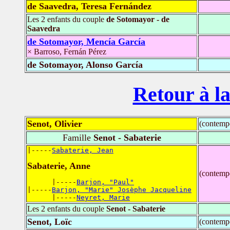
de Saavedra, Teresa Fernández
Les 2 enfants du couple
de Sotomayor - de
Saavedra
de Sotomayor, Mencía García
× Barroso, Fernán Pérez
de Sotomayor, Alonso García
Retour à la
Senot, Olivier
(contemp
Famille
Senot - Sabaterie
|-----
Sabaterie, Jean
Sabaterie, Anne
(contemp
      |-----
Barjon, "Paul"
|-----
Barjon, "Marie" Josèphe Jacqueline
      |-----
Neyret, Marie
Les 2 enfants du couple
Senot - Sabaterie
Senot, Loïc
(contemp