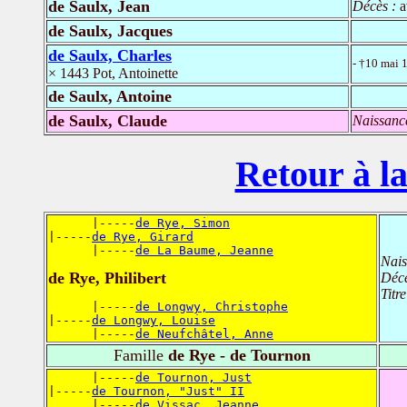
de Saulx, Jean
Décès :
a
de Saulx, Jacques
de Saulx, Charles
- †10 mai 
× 1443 Pot, Antoinette
de Saulx, Antoine
de Saulx, Claude
Naissanc
Retour à la
      |-----
de Rye, Simon
|-----
de Rye, Girard
      |-----
de La Baume, Jeanne
Nais
de Rye, Philibert
Déc
Titr
      |-----
de Longwy, Christophe
|-----
de Longwy, Louise
      |-----
de Neufchâtel, Anne
Famille
de Rye - de Tournon
      |-----
de Tournon, Just
|-----
de Tournon, "Just" II
      |-----
de Vissac, Jeanne