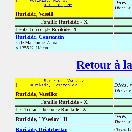
|-----
Rurikide, Michel
Décès :
1
      |-----
Rurikide, Ne
Titre :
pr
Rurikide, Vassili
Famille
Rurikide - X
L'enfant du couple
Rurikide - X
Rurikide, Constantin
× de Mancoupe, Anna
× 1355 N, Hélène
Retour à la
      |-----
Rurikide, Vseslav
Décès :
v
|-----
Rurikide, Sviatoslav
Titre :
de 
Rurikide, Vassilko
Famille
Rurikide - X
Les 4 enfants du couple
Rurikide - X
Décès :
a
Rurikide, "Vseslav" II
Titre :
pri
Rurikide, Briatcheslav
- †après 1