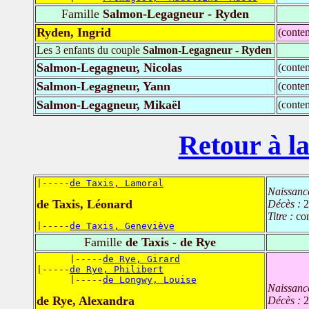
Famille
Salmon-Legagneur - Ryden
Ryden, Ingrid
(conte
Les 3 enfants du couple
Salmon-Legagneur - Ryden
Salmon-Legagneur, Nicolas
(conte
Salmon-Legagneur, Yann
(conte
Salmon-Legagneur, Mikaël
(conte
Retour à la
|-----
de Taxis, Lamoral
Naissanc
de Taxis, Léonard
Décès :
2
Titre :
co
|-----
de Taxis, Geneviève
Famille
de Taxis - de Rye
      |-----
de Rye, Girard
|-----
de Rye, Philibert
      |-----
de Longwy, Louise
Naissanc
de Rye, Alexandra
Décès :
2