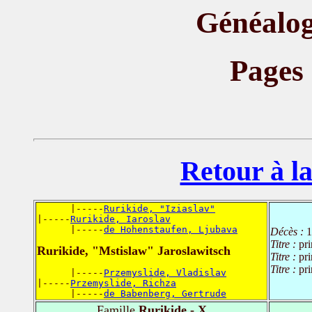
Généalog
Pages
Retour à la
      |-----
Rurikide, "Iziaslav"
|-----
Rurikide, Iaroslav
      |-----
de Hohenstaufen, Ljubava
Décès :
1
Titre :
pri
Rurikide, "Mstislaw" Jaroslawitsch
Titre :
pr
Titre :
pr
      |-----
Przemyslide, Vladislav
|-----
Przemyslide, Richza
      |-----
de Babenberg, Gertrude
Famille
Rurikide - X