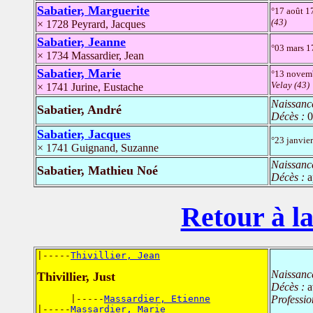
Sabatier, Marguerite
°17 août 
(43)
× 1728 Peyrard, Jacques
Sabatier, Jeanne
°03 mars 
× 1734 Massardier, Jean
Sabatier, Marie
°13 novem
Velay (43)
× 1741 Jurine, Eustache
Naissanc
Sabatier, André
Décès :
0
Sabatier, Jacques
°23 janvie
× 1741 Guignand, Suzanne
Naissanc
Sabatier, Mathieu Noé
Décès :
a
Retour à la
|-----
Thivillier, Jean
Naissanc
Thivillier, Just
Décès :
a
      |-----
Massardier, Etienne
Professio
|-----
Massardier, Marie