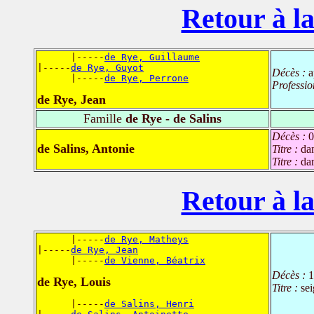
Retour à la
      |-----
de Rye, Guillaume
|-----
de Rye, Guyot
Décès :
a
      |-----
de Rye, Perrone
Professio
de Rye, Jean
Famille
de Rye - de Salins
Décès :
0
de Salins, Antonie
Titre :
da
Titre :
da
Retour à la
      |-----
de Rye, Matheys
|-----
de Rye, Jean
      |-----
de Vienne, Béatrix
Décès :
1
de Rye, Louis
Titre :
se
      |-----
de Salins, Henri