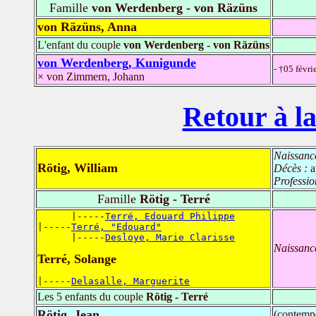
Famille
von Werdenberg - von Räzüns
von Räzüns, Anna
L'enfant du couple
von Werdenberg - von Räzüns
von Werdenberg, Kunigunde
- †05 févri
× von Zimmern, Johann
Retour à la
Naissanc
Rötig, William
Décès :
a
Professio
Famille
Rötig - Terré
      |-----
Terré, Edouard Philippe
|-----
Terré, "Edouard"
      |-----
Desloye, Marie Clarisse
Naissanc
Terré, Solange
|-----
Delasalle, Marguerite
Les 5 enfants du couple
Rötig - Terré
Rötig, Jean
(contemp