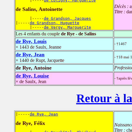
      |-----
de Coligny, Marguerite
Décès :
a
de Salins, Antoinette
Titre :
da
      |-----
de Grandson, Jacques
|-----
de Grandson, Huguette
      |-----
de Vergy, Marguerite
Les 4 enfants du couple
de Rye - de Salins
de Rye, Louis
- †1467
× 1443 de Saulx, Jeanne
de Rye, Jean
- †18 mai
× 1440 de Rupt, Jacquette
de Rye, Antoine
Professio
de Rye, Louise
- †après fé
× de Saulx, Jean
Retour à la
|-----
de Rye, Jean
de Rye, Félix
Naissanc
Titre :
che