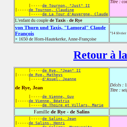
Titre :
co
      |-----
de Tournon, "Just" II
|-----
de Tournon, Claudine
      |-----
de La Tour d'Auvergne, Claude
L'enfant du couple
de Taxis - de Rye
von Thurn und Taxis, "Lamoral" Claude
François
°14 févrie
× 1650 de Horn-Hautekerke, Anne-Françoise
Retour à la
      |-----
de Rye, "Jean" II
|-----
de Rye, Matheys
      |-----
d'Asuel, Jeanne
Décès :
1
de Rye, Jean
Titre :
se
      |-----
de Vienne, Guy
|-----
de Vienne, Béatrix
      |-----
de Thoire et Villars, Marie
Famille
de Rye - de Salins
      |-----
de Salins, Jean
|-----
de Salins, Henri