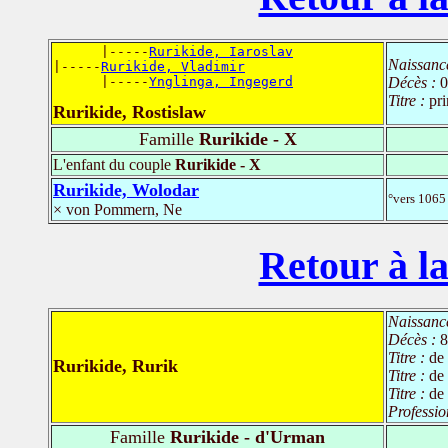
      |-----
Rurikide, Iaroslav
Naissanc
|-----
Rurikide, Vladimir
      |-----
Ynglinga, Ingegerd
Décès :
0
Titre :
pr
Rurikide, Rostislaw
Famille
Rurikide - X
L'enfant du couple
Rurikide - X
Rurikide, Wolodar
°vers 1065
× von Pommern, Ne
Retour à la
Naissanc
Décès :
8
Titre :
de
Rurikide, Rurik
Titre :
de
Titre :
de 
Professio
Famille
Rurikide - d'Urman