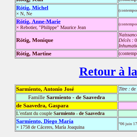
Rötig, Michel
(contempor
× N, Ne
Rötig, Anne-Marie
(contempor
× Rebotier, "Philippe" Maurice Jean
Naissanc
Rötig, Monique
Décès :
0
Inhumati
Rötig, Martine
(contemp
Retour à la
Sarmiento, Antonio José
Titre :
de
Famille
Sarmiento - de Saavedra
de Saavedra, Gaspara
L'enfant du couple
Sarmiento - de Saavedra
Sarmiento, Diego María
°06 juin 1
× 1758 de Cáceres, María Joaquina