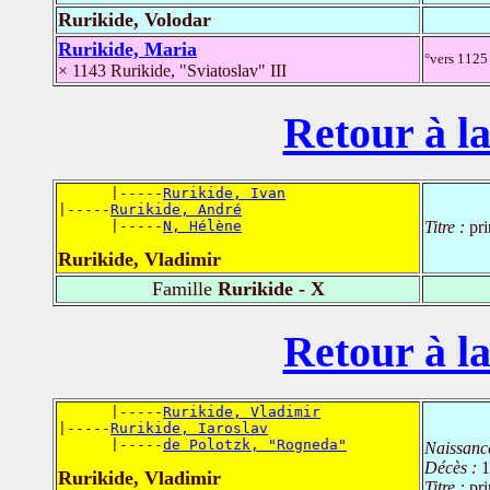
Rurikide, Volodar
Rurikide, Maria
°vers 1125 
× 1143 Rurikide, "Sviatoslav" III
Retour à la
      |-----
Rurikide, Ivan
|-----
Rurikide, André
      |-----
N, Hélène
Titre :
pr
Rurikide, Vladimir
Famille
Rurikide - X
Retour à la
      |-----
Rurikide, Vladimir
|-----
Rurikide, Iaroslav
      |-----
de Polotzk, "Rogneda"
Naissanc
Décès :
1
Rurikide, Vladimir
Titre :
pr