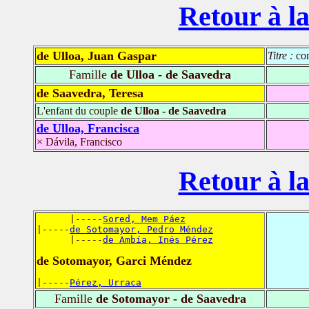
Retour à la
de Ulloa, Juan Gaspar
Titre :
co
Famille
de Ulloa - de Saavedra
de Saavedra, Teresa
L'enfant du couple
de Ulloa - de Saavedra
de Ulloa, Francisca
× Dávila, Francisco
Retour à la
      |-----
Sored, Mem Páez
|-----
de Sotomayor, Pedro Méndez
      |-----
de Ambía, Inés Pérez
de Sotomayor, Garci Méndez
|-----
Pérez, Urraca
Famille
de Sotomayor - de Saavedra