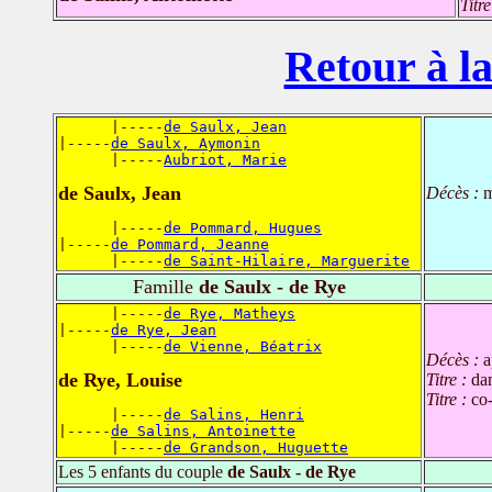
Titr
Retour à la
      |-----
de Saulx, Jean
|-----
de Saulx, Aymonin
      |-----
Aubriot, Marie
de Saulx, Jean
Décès :
m
      |-----
de Pommard, Hugues
|-----
de Pommard, Jeanne
      |-----
de Saint-Hilaire, Marguerite
Famille
de Saulx - de Rye
      |-----
de Rye, Matheys
|-----
de Rye, Jean
      |-----
de Vienne, Béatrix
Décès :
a
de Rye, Louise
Titre :
da
Titre :
co-
      |-----
de Salins, Henri
|-----
de Salins, Antoinette
      |-----
de Grandson, Huguette
Les 5 enfants du couple
de Saulx - de Rye