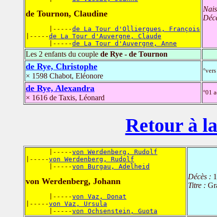
Nais
de Tournon, Claudine
Déc
      |-----
de La Tour d'Olliergues, François
|-----
de La Tour d'Auvergne, Claude
      |-----
de La Tour d'Auvergne, Anne
Les 2 enfants du couple
de Rye - de Tournon
de Rye, Christophe
°vers
× 1598 Chabot, Eléonore
de Rye, Alexandra
°01 
× 1616 de Taxis, Léonard
Retour à la
      |-----
von Werdenberg, Rudolf
|-----
von Werdenberg, Rudolf
      |-----
von Burgau, Adelheid
Décès :
1
von Werdenberg, Johann
Titre :
Gr
      |-----
von Vaz, Donat
|-----
von Vaz, Ursula
      |-----
von Ochsenstein, Guota