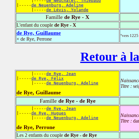
      |-----
de Neuchâtel, Thiébaud
|-----
de Neuenburg, Adeline
      |-----
de Lévis, Yolande
Famille
de Rye - X
L'enfant du couple
de Rye - X
de Rye, Guillaume
°vers 1225 
× de Rye, Perrone
Retour à la
      |-----
de Rye, Jean
|-----
de Rye, Félix
Naissanc
      |-----
de Neuenburg, Adeline
Titre :
se
de Rye, Guillaume
Famille
de Rye - de Rye
      |-----
de Rye, Jean
|-----
de Rye, Hugues
Naissanc
      |-----
de Neuenburg, Adeline
Titre :
da
de Rye, Perrone
Les 2 enfants du couple
de Rye - de Rye