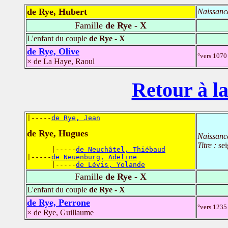
de Rye, Hubert
Naissanc
Famille
de Rye - X
L'enfant du couple
de Rye - X
de Rye, Olive
°vers 1070 
× de La Haye, Raoul
Retour à la
|-----
de Rye, Jean
de Rye, Hugues
Naissanc
Titre :
se
      |-----
de Neuchâtel, Thiébaud
|-----
de Neuenburg, Adeline
      |-----
de Lévis, Yolande
Famille
de Rye - X
L'enfant du couple
de Rye - X
de Rye, Perrone
°vers 1235 
× de Rye, Guillaume