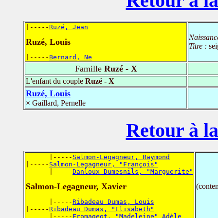
Retour à la
|-----
Ruzé, Jean
Naissanc
Ruzé, Louis
Titre :
se
|-----
Bernard, Ne
Famille
Ruzé - X
L'enfant du couple
Ruzé - X
Ruzé, Louis
× Gaillard, Pernelle
Retour à la
      |-----
Salmon-Legagneur, Raymond
|-----
Salmon-Legagneur, "François"
      |-----
Danloux Dumesnils, "Marguerite"
Salmon-Legagneur, Xavier
(conte
      |-----
Ribadeau Dumas, Louis
|-----
Ribadeau Dumas, "Elisabeth"
      |-----
Fromageot, "Madeleine" Adèle