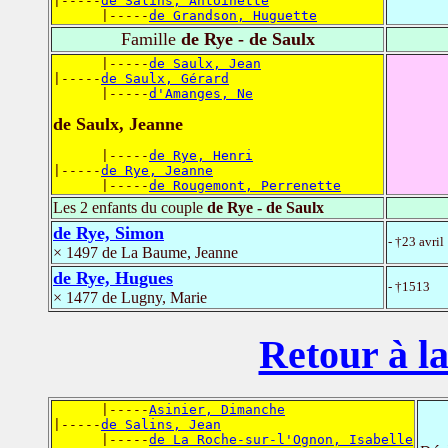
|-----
de Salins, Antoinette
      |-----
de Grandson, Huguette
Famille
de Rye - de Saulx
      |-----
de Saulx, Jean
|-----
de Saulx, Gérard
      |-----
d'Amanges, Ne
de Saulx, Jeanne
      |-----
de Rye, Henri
|-----
de Rye, Jeanne
      |-----
de Rougemont, Perrenette
Les 2 enfants du couple
de Rye - de Saulx
de Rye, Simon
- †23 avri
× 1497 de La Baume, Jeanne
de Rye, Hugues
- †1513
× 1477 de Lugny, Marie
Retour à la
      |-----
Asinier, Dimanche
|-----
de Salins, Jean
      |-----
de La Roche-sur-l'Ognon, Isabelle