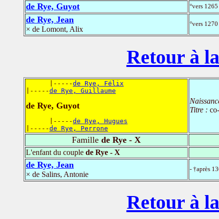
de Rye, Guyot
°vers 1265 
de Rye, Jean
°vers 1270 
× de Lomont, Alix
Retour à la
      |-----
de Rye, Félix
|-----
de Rye, Guillaume
Naissanc
de Rye, Guyot
Titre :
co
      |-----
de Rye, Hugues
|-----
de Rye, Perrone
Famille
de Rye - X
L'enfant du couple
de Rye - X
de Rye, Jean
- †après 1
× de Salins, Antonie
Retour à la