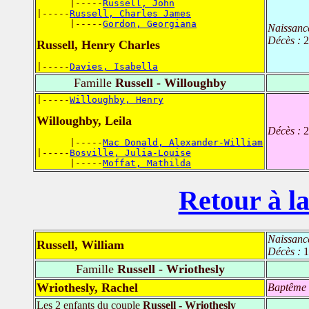
      |-----
Russell, John
|-----
Russell, Charles James
      |-----
Gordon, Georgiana
Naissanc
Décès :
2
Russell, Henry Charles
|-----
Davies, Isabella
Famille
Russell - Willoughby
|-----
Willoughby, Henry
Willoughby, Leila
Décès :
2
      |-----
Mac Donald, Alexander-William
|-----
Bosville, Julia-Louise
      |-----
Moffat, Mathilda
Retour à la
Naissanc
Russell, William
Décès :
1
Famille
Russell - Wriothesly
Wriothesly, Rachel
Baptême
Les 2 enfants du couple
Russell - Wriothesly