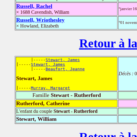
Russell, Rachel
°janvier 1
× 1688 Cavendish, William
Russell, Wriothesley
°01 novemb
× Howland, Elizabeth
Retour à la
      |-----
Stewart, James
|-----
Stewart, James
      |-----
Beaufort, Jeanne
Décès :
0
Stewart, James
|-----
Murray, Margaret
Famille
Stewart - Rutherford
Rutherford, Catherine
L'enfant du couple
Stewart - Rutherford
Stewart, William
Retour à la