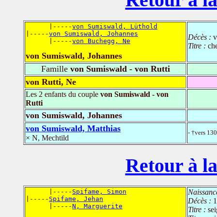
      |-----
von Sumiswald, Lüthold
|-----
von Sumiswald, Johannes
Décès :
v
      |-----
von Buchegg, Ne
Titre :
che
von Sumiswald, Johannes
Famille
von Sumiswald - von Rutti
von Rutti, Ne
Les 2 enfants du couple
von Sumiswald - von
Rutti
von Sumiswald, Johannes
von Sumiswald, Matthias
- †vers 13
× N, Mechtild
Retour à la
      |-----
Spifame, Simon
Naissanc
|-----
Spifame, Jehan
Décès :
1
      |-----
N, Marguerite
Titre :
se