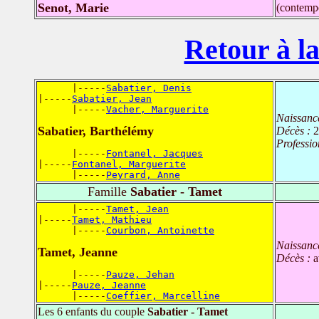
Senot, Marie
(contemp
Retour à la
      |-----
Sabatier, Denis
|-----
Sabatier, Jean
      |-----
Vacher, Marguerite
Naissanc
Sabatier, Barthélémy
Décès :
2
Professio
      |-----
Fontanel, Jacques
|-----
Fontanel, Marguerite
      |-----
Peyrard, Anne
Famille
Sabatier - Tamet
      |-----
Tamet, Jean
|-----
Tamet, Mathieu
      |-----
Courbon, Antoinette
Naissanc
Tamet, Jeanne
Décès :
a
      |-----
Pauze, Jehan
|-----
Pauze, Jeanne
      |-----
Coeffier, Marcelline
Les 6 enfants du couple
Sabatier - Tamet