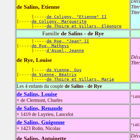
Déc
de Salins, Etienne
Titr
Titr
      |-----
de Coligny, "Etienne" II
|-----
de Coligny, Marguerite
      |-----
de Thoire et Villars, Eléonore
Famille
de Salins - de Rye
      |-----
de Rye, "Jean" II
|-----
de Rye, Matheys
      |-----
d'Asuel, Jeanne
Déc
de Rye, Louise
Titr
      |-----
de Vienne, Guy
|-----
de Vienne, Béatrix
      |-----
de Thoire et Villars, Marie
Les 4 enfants du couple
de Salins - de Rye
de Salins, Louise
°1400
× de Clermont, Charles
de Salins, Renaude
× 1419 de Luyrieu, Lancelot
de Salins, Guigonne
°140
× 1423 Rolin, Nicolas
Déc
de Salins, Antoinette