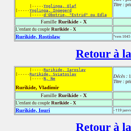
Titre :
pri
      |-----
Ynglinga, Olaf
|-----
Ynglinga, Ingegerd
      |-----
d'Obotrie, "Estrid" ou Edla
Famille
Rurikide - X
L'enfant du couple
Rurikide - X
Rurikide, Rostislaw
°vers 1045 
Retour à la
      |-----
Rurikide, Iaroslav
|-----
Rurikide, Sviatoslav
Décès :
1
      |-----
N, Ne
Titre :
pr
Rurikide, Vladimir
Famille
Rurikide - X
L'enfant du couple
Rurikide - X
Rurikide, Iouri
- †19 janv
Retour à la