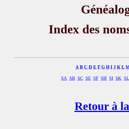
Généalog
Index des nom
A
B
C
D
E
F
G
H
I
J
K
L
SA
SB
SC
SE
SF
SH
SI
SK
S
Retour à la