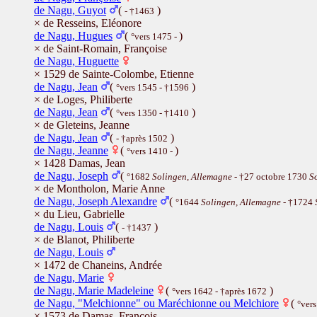
de Nagu, Guyot
(
)
- †1463
× de Resseins, Eléonore
de Nagu, Hugues
(
)
°vers 1475 -
× de Saint-Romain, Françoise
de Nagu, Huguette
× 1529 de Sainte-Colombe, Etienne
de Nagu, Jean
(
)
°vers 1545 - †1596
× de Loges, Philiberte
de Nagu, Jean
(
)
°vers 1350 - †1410
× de Gleteins, Jeanne
de Nagu, Jean
(
)
- †après 1502
de Nagu, Jeanne
(
)
°vers 1410 -
× 1428 Damas, Jean
de Nagu, Joseph
(
°1682
Solingen, Allemagne
- †27 octobre 1730
S
× de Montholon, Marie Anne
de Nagu, Joseph Alexandre
(
°1644
Solingen, Allemagne
- †1724
× du Lieu, Gabrielle
de Nagu, Louis
(
)
- †1437
× de Blanot, Philiberte
de Nagu, Louis
× 1472 de Chaneins, Andrée
de Nagu, Marie
de Nagu, Marie Madeleine
(
)
°vers 1642 - †après 1672
de Nagu, "Melchionne" ou Maréchionne ou Melchiore
(
°vers
× 1573 de Damas, François