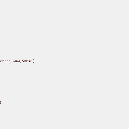
)
usanne, Vaud, Suisse
e