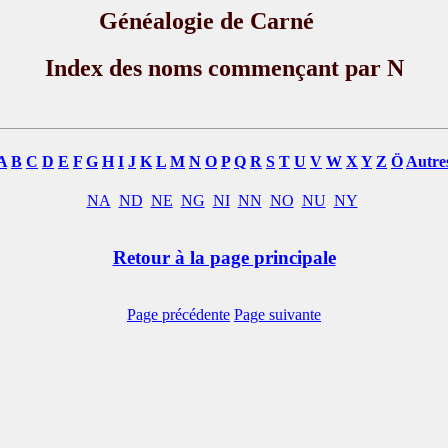
Généalogie de Carné
Index des noms commençant par N
A
B
C
D
E
F
G
H
I
J
K
L
M
N
O
P
Q
R
S
T
U
V
W
X
Y
Z
Ö
Autre
NA
ND
NE
NG
NI
NN
NO
NU
NY
Retour à la page principale
Page précédente
Page suivante