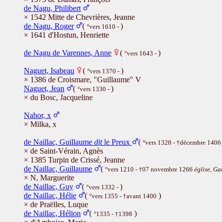
de Nagu, Philibert
× 1542 Mitte de Chevrières, Jeanne
de Nagu, Roger
(
)
°vers 1610 -
× 1641 d'Hostun, Henriette
de Nagu de Varennes, Anne
(
)
°vers 1643 -
Naguet, Isabeau
(
)
°vers 1370 -
× 1386 de Croismare, "Guillaume" V
Naguet, Jean
(
)
°vers 1330 -
× du Bosc, Jacqueline
Nahor, x
× Milka, x
de Naillac, Guillaume
dit
le Preux
(
°vers 1328 - †décembre 1406
× de Saint-Vérain, Agnès
× 1385 Turpin de Crissé, Jeanne
de Naillac, Guillaume
(
°vers 1210 - †07 novembre 1266
église, Ga
× N, Marguerite
de Naillac, Guy
(
)
°vers 1332 -
de Naillac, Hélie
(
)
°vers 1355 - †avant 1400
× de Praëlles, Luque
de Naillac, Hélion
(
)
°1335 - †1398