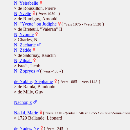
N, Ysirabelle
× de Roussillon, Pierre
N, Yvette
(
)
°vers 1050 -
× de Rumigny, Arnould
N, "Yvette" ou Judiphe
(
)
°vers 1075 - †vers 1130
× de Breteuil, "Valeran" II
N, Yvonne
× Charles, N
N, Zacharie
N, Zédée
× de Salornay, Rauclin
N, Zilpah
× Israël, Jacob
N, Zopryos
(
)
°vers -450 -
de Nablus, Stéphanie
(
)
°vers 1085 - †vers 1148
× de Ramla, Baudouin
× de Milly, Guy
Nachor, x
Nadal, Marie
(
°vers 1710 - †entre 1746 et 1755
Couze-et-Saint-Fron
× 1729 Ballande, Léonard
de Nades, Ne
(
)
°vers 1245 -