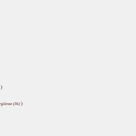
)
)
rgilesse (36)