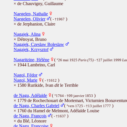
× de Chauvigny, Guillaume
Naegelen, Nathalie
Naegelen, Olivier
(
)
- †1967
× de Jerphanion, Claire
Nagajek, Alina
× Détroyat, Bruno
Nagajek, Czeslaw Boleslaw
Nagajek, Krzysztof
Nagaritzine, Hélène
(
°26 mai 1925
Paris (75)
- †27 juillet 1999
La
× 1944 Lambrino, Carl
Nagoï, Fédor
Nagoï, Marie
(
)
- †1612
× 1580 Rurikide, Ivan
dit
le Terrible
de Nagu, Adélaïde
(
)
°1764 - †09 janvier 1853
× 1779 de Rochechouart de Mortemart, Victurnien Bonaventur
de Nagu, Charles Gabriel
(
)
°vers 1725 - †13 juillet 1777
× 1760 du Hamel de Melmont, Adélaïde Louise
de Nagu, François
(
)
- †1637
× du Blé, Léonore
de Nagu, Françoise