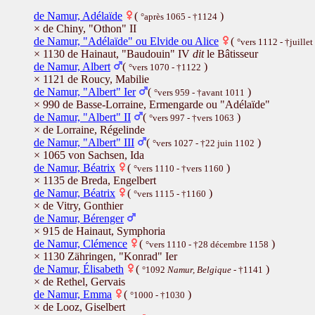
de Namur, Adélaïde
(
)
°après 1065 - †1124
× de Chiny, "Othon" II
de Namur, "Adélaïde" ou Elvide ou Alice
(
°vers 1112 - †juille
× 1130 de Hainaut, "Baudouin" IV
dit
le Bâtisseur
de Namur, Albert
(
)
°vers 1070 - †1122
× 1121 de Roucy, Mabilie
de Namur, "Albert" Ier
(
)
°vers 959 - †avant 1011
× 990 de Basse-Lorraine, Ermengarde ou "Adélaïde"
de Namur, "Albert" II
(
)
°vers 997 - †vers 1063
× de Lorraine, Régelinde
de Namur, "Albert" III
(
)
°vers 1027 - †22 juin 1102
× 1065 von Sachsen, Ida
de Namur, Béatrix
(
)
°vers 1110 - †vers 1160
× 1135 de Breda, Engelbert
de Namur, Béatrix
(
)
°vers 1115 - †1160
× de Vitry, Gonthier
de Namur, Bérenger
× 915 de Hainaut, Symphoria
de Namur, Clémence
(
)
°vers 1110 - †28 décembre 1158
× 1130 Zähringen, "Konrad" Ier
de Namur, Élisabeth
(
)
°1092
Namur, Belgique
- †1141
× de Rethel, Gervais
de Namur, Emma
(
)
°1000 - †1030
× de Looz, Giselbert