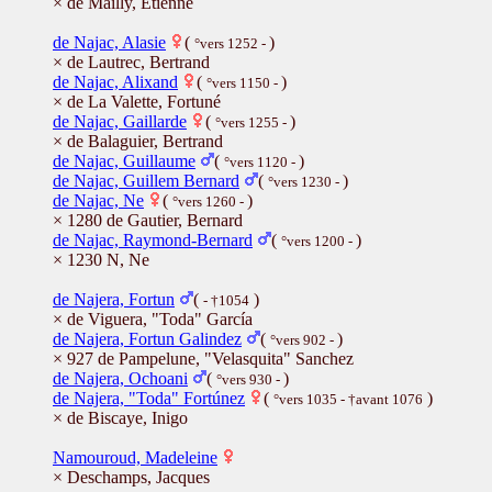
× de Mailly, Etienne
de Najac, Alasie
(
)
°vers 1252 -
× de Lautrec, Bertrand
de Najac, Alixand
(
)
°vers 1150 -
× de La Valette, Fortuné
de Najac, Gaillarde
(
)
°vers 1255 -
× de Balaguier, Bertrand
de Najac, Guillaume
(
)
°vers 1120 -
de Najac, Guillem Bernard
(
)
°vers 1230 -
de Najac, Ne
(
)
°vers 1260 -
× 1280 de Gautier, Bernard
de Najac, Raymond-Bernard
(
)
°vers 1200 -
× 1230 N, Ne
de Najera, Fortun
(
)
- †1054
× de Viguera, "Toda" García
de Najera, Fortun Galindez
(
)
°vers 902 -
× 927 de Pampelune, "Velasquita" Sanchez
de Najera, Ochoani
(
)
°vers 930 -
de Najera, "Toda" Fortúnez
(
)
°vers 1035 - †avant 1076
× de Biscaye, Inigo
Namouroud, Madeleine
× Deschamps, Jacques