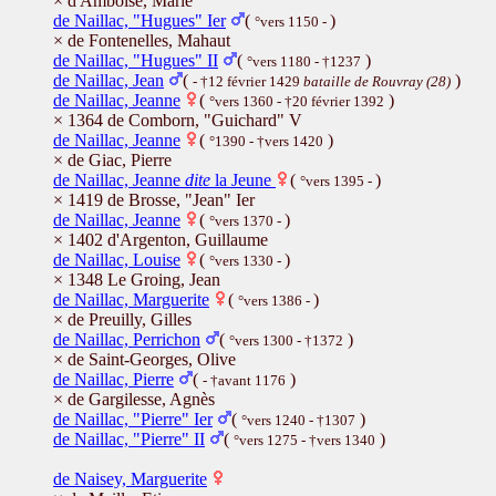
× d'Amboise, Marie
de Naillac, "Hugues" Ier
(
)
°vers 1150 -
× de Fontenelles, Mahaut
de Naillac, "Hugues" II
(
)
°vers 1180 - †1237
de Naillac, Jean
(
)
- †12 février 1429
bataille de Rouvray (28)
de Naillac, Jeanne
(
)
°vers 1360 - †20 février 1392
× 1364 de Comborn, "Guichard" V
de Naillac, Jeanne
(
)
°1390 - †vers 1420
× de Giac, Pierre
de Naillac, Jeanne
dite
la Jeune
(
)
°vers 1395 -
× 1419 de Brosse, "Jean" Ier
de Naillac, Jeanne
(
)
°vers 1370 -
× 1402 d'Argenton, Guillaume
de Naillac, Louise
(
)
°vers 1330 -
× 1348 Le Groing, Jean
de Naillac, Marguerite
(
)
°vers 1386 -
× de Preuilly, Gilles
de Naillac, Perrichon
(
)
°vers 1300 - †1372
× de Saint-Georges, Olive
de Naillac, Pierre
(
)
- †avant 1176
× de Gargilesse, Agnès
de Naillac, "Pierre" Ier
(
)
°vers 1240 - †1307
de Naillac, "Pierre" II
(
)
°vers 1275 - †vers 1340
de Naisey, Marguerite