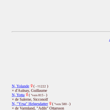
N, Yolande
(
)
- †1222
× d'Aulnay, Guillaume
N, Yotta
(
)
°vers 815 -
× de Salerne, Sicconolf
N, "Yrsa" Helgesdatter
(
)
°vers 580 -
× de Varmland, "Adils" Ottarsson