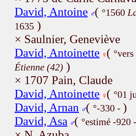
David, Antoine
(
°1560
La
)
1635
× Saulnier, Geneviève
David, Antoinette
(
°vers
)
Étienne (42)
× 1707 Pain, Claude
David, Antoinette
(
°01 j
David, Arnan
(
)
°-330 -
David, Asa
(
°estimé -920 
× N, Azuba