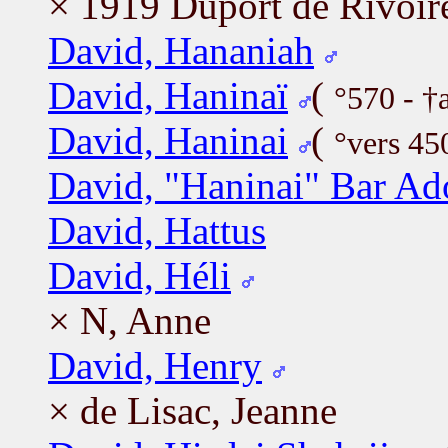
× 1919 Duport de Rivoire
David, Hananiah
David, Haninaï
(
°570 - †
David, Haninai
(
°vers 45
David, "Haninai" Bar Ad
David, Hattus
David, Héli
× N, Anne
David, Henry
× de Lisac, Jeanne