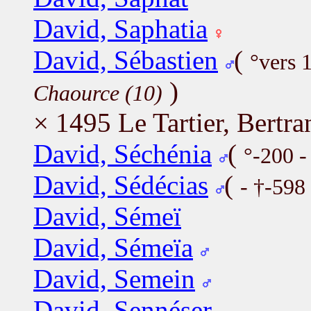
David, Saphatia
David, Sébastien
(
°vers 
)
Chaource (10)
× 1495 Le Tartier, Bertra
David, Séchénia
(
°-200 
David, Sédécias
(
- †-598
David, Sémeï
David, Sémeïa
David, Semein
David, Sennéser