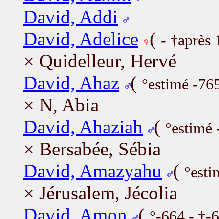
David, Addi
David, Adelice
(
- †après
× Quidelleur, Hervé
David, Ahaz
(
°estimé -76
× N, Abia
David, Ahaziah
(
°estimé 
× Bersabée, Sébia
David, Amazyahu
(
°esti
× Jérusalem, Jécolia
David, Amon
(
°-664 - †-