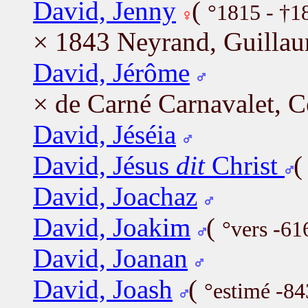
David, Jenny
(
°1815 - †1
× 1843 Neyrand, Guilla
David, Jérôme
× de Carné Carnavalet, C
David, Jéséia
David, Jésus
dit
Christ
David, Joachaz
David, Joakim
(
°vers -61
David, Joanan
David, Joash
(
°estimé -84