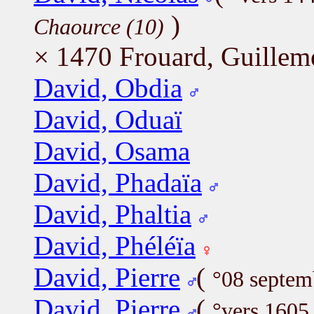
)
Chaource (10)
× 1470 Frouard, Guillem
David, Obdia
David, Oduaï
David, Osama
David, Phadaïa
David, Phaltia
David, Phéléïa
David, Pierre
(
°08 septe
David, Pierre
(
°vers 1605 