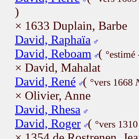
)
× 1633 Duplain, Barbe
David, Raphaïa
David, Reboam
(
°estimé 
× David, Mahalat
David, René
(
°vers 1668
× Olivier, Anne
David, Rhesa
David, Roger
(
°vers 1310
× 1354 de Rostrenen, Je