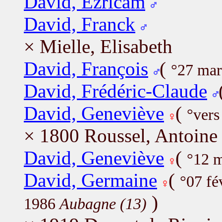
David, Ezricam
David, Franck
× Mielle, Elisabeth
David, François
(
°27 mar
David, Frédéric-Claude
David, Geneviève
(
°ver
× 1800 Roussel, Antoine
David, Geneviève
(
°12 
David, Germaine
(
°07 fé
)
1986
Aubagne (13)