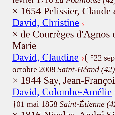
février 1716
La Fouillouse (42
× 1654 Pelissier, Claude
David, Christine
× de Courrèges d'Agnos 
Marie
David, Claudine
(
°22 se
octobre 2008
Saint-Héand (42)
× 1944 Say, Jean-Françoi
David, Colombe-Amélie
†01 mai 1858
Saint-Étienne (4
× 1816 Nicolas, André 