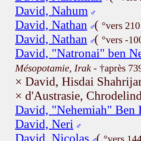
David, Nahum
David, Nathan
(
°vers 210
David, Nathan
(
°vers -10
David, "Natronai" ben 
Mésopotamie, Irak
- †après 73
× David, Hisdai Shahrija
× d'Austrasie, Chrodelin
David, "Nehemiah" Ben 
David, Neri
David, Nicolas
(
°vers 14