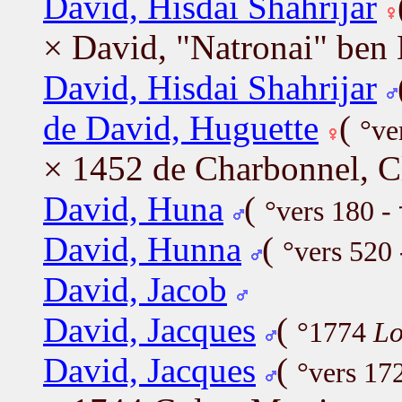
David, Hisdai Shahrijar
× David, "Natronai" ben
David, Hisdai Shahrijar
de David, Huguette
(
°ve
× 1452 de Charbonnel, C
David, Huna
(
°vers 180 -
David, Hunna
(
°vers 520 
David, Jacob
David, Jacques
(
°1774
Lo
David, Jacques
(
°vers 17