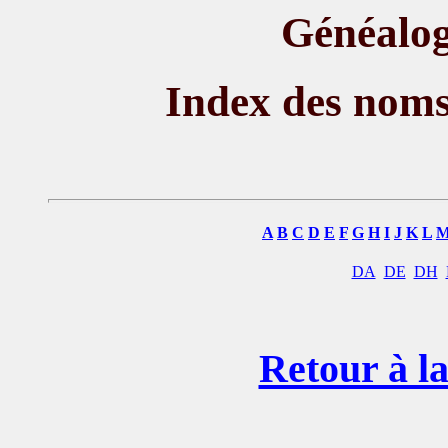
Généalog
Index des nom
A
B
C
D
E
F
G
H
I
J
K
L
DA
DE
DH
Retour à la