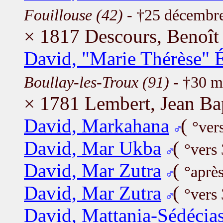
Fouillouse (42)
- †25 décembr
× 1817 Descours, Benoît
David, "Marie Thérèse" É
Boullay-les-Troux (91)
- †30 m
× 1781 Lembert, Jean Bap
David, Markahana
(
°ver
David, Mar Ukba
(
°vers
David, Mar Zutra
(
°aprè
David, Mar Zutra
(
°vers
David, Mattania-Sédécia