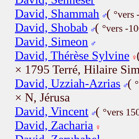
David, Shammah
(
°vers 
David, Shobab
(
°vers -1
David, Simeon
David, Thérèse Sylvine
× 1795 Terré, Hilaire Si
David, Uzziah-Azrias
(
°
× N, Jérusa
David, Vincent
(
°vers 15
David, Zacharia