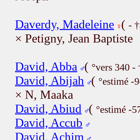
Daverdy, Madeleine
(
- 
× Petigny, Jean Baptiste
David, Abba
(
°vers 340 -
David, Abijah
(
°estimé -9
× N, Maaka
David, Abiud
(
°estimé -5
David, Accub
David, Achim