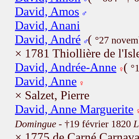
David, Amos
David, Anani
David, André
(
°27 novem
× 1781 Thiollière de l'Is
David, Andrée-Anne
(
°
David, Anne
× Salzet, Pierre
David, Anne Marguerite
Domingue
- †19 février 1820
L
× 1775 de Carné Carnava