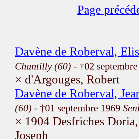
Page précéd
Davène de Roberval, Eli
Chantilly (60)
- †02 septembr
× d'Argouges, Robert
Davène de Roberval, Jea
(60)
- †01 septembre 1969
Senl
× 1904 Desfriches Doria
Joseph