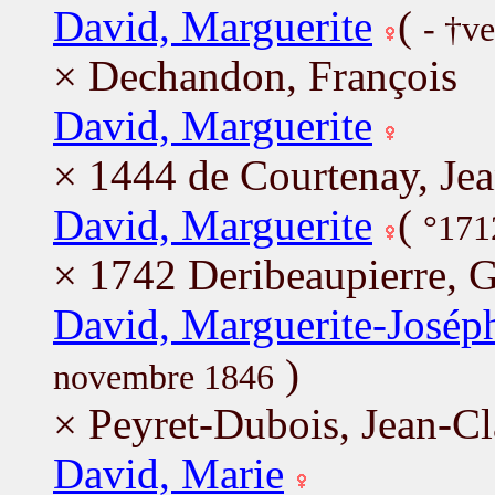
David, Marguerite
(
- †v
× Dechandon, François
David, Marguerite
× 1444 de Courtenay, Je
David, Marguerite
(
°171
× 1742 Deribeaupierre, 
David, Marguerite-Josép
)
novembre 1846
× Peyret-Dubois, Jean-C
David, Marie