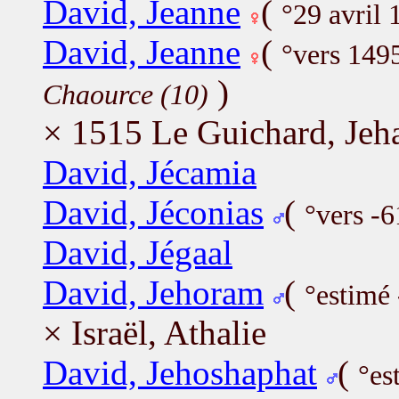
David, Jeanne
(
°29 avril 
David, Jeanne
(
°vers 149
)
Chaource (10)
× 1515 Le Guichard, Jeh
David, Jécamia
David, Jéconias
(
°vers -6
David, Jégaal
David, Jehoram
(
°estimé 
× Israël, Athalie
David, Jehoshaphat
(
°es