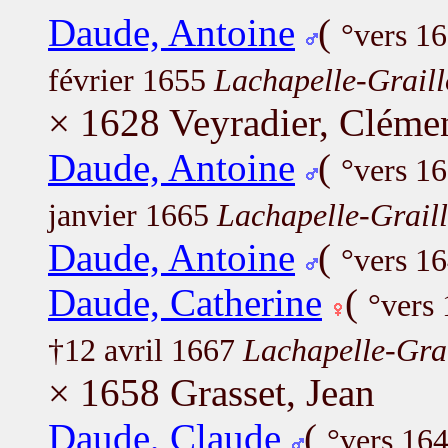
Daude, Antoine
(
°vers 1
février 1655
Lachapelle-Graill
× 1628 Veyradier, Cléme
Daude, Antoine
(
°vers 1
janvier 1665
Lachapelle-Graill
Daude, Antoine
(
°vers 1
Daude, Catherine
(
°vers
†12 avril 1667
Lachapelle-Grai
× 1658 Grasset, Jean
Daude, Claude
(
°vers 16