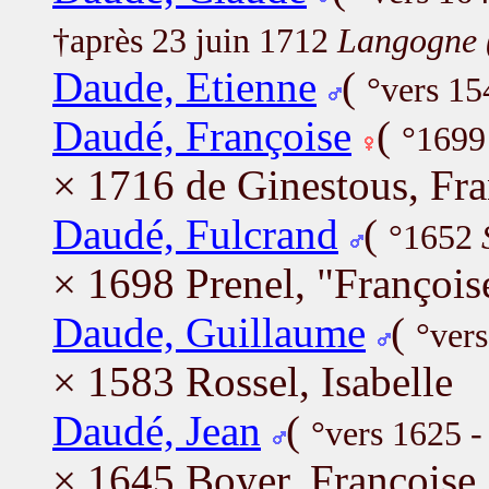
†après 23 juin 1712
Langogne 
Daude, Etienne
(
°vers 1
Daudé, Françoise
(
°169
× 1716 de Ginestous, Fra
Daudé, Fulcrand
(
°1652
× 1698 Prenel, "François
Daude, Guillaume
(
°ver
× 1583 Rossel, Isabelle
Daudé, Jean
(
°vers 1625 
× 1645 Boyer, Françoise