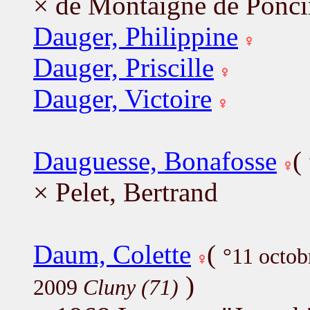
× de Montaigne de Ponci
Dauger, Philippine
Dauger, Priscille
Dauger, Victoire
Dauguesse, Bonafosse
(
× Pelet, Bertrand
Daum, Colette
(
°11 octo
)
2009
Cluny (71)