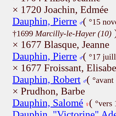
× 1720 Joachin, Edmée
Dauphin, Pierre
(
°15 no
†1699
Marcilly-le-Hayer (10)
× 1677 Blasque, Jeanne
Dauphin, Pierre
(
°17 juil
× 1677 Froissant, Elisabe
Dauphin, Robert
(
°avant
× Prudhon, Barbe
Dauphin, Salomé
(
°vers
Dauphin, "Victorine" Ad