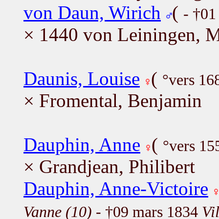
von Daun, Wirich
(
- †01
× 1440 von Leiningen, M
Daunis, Louise
(
°vers 16
× Fromental, Benjamin
Dauphin, Anne
(
°vers 15
× Grandjean, Philibert
Dauphin, Anne-Victoire
Vanne (10)
- †09 mars 1834
Vi