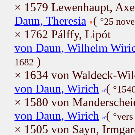
× 1579 Lewenhaupt, Axe
Daun, Theresia
(
°25 nove
× 1762 Pálffy, Lipót
von Daun, Wilhelm Wiri
)
1682
× 1634 von Waldeck-Wil
von Daun, Wirich
(
°1540
× 1580 von Manderscheid
von Daun, Wirich
(
°vers
× 1505 von Sayn, Irmgar