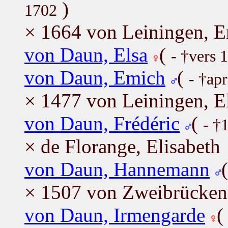
)
1702
× 1664 von Leiningen, E
von Daun, Elsa
(
- †vers 
von Daun, Emich
(
- †ap
× 1477 von Leiningen, E
von Daun, Frédéric
(
- †
× de Florange, Elisabeth
von Daun, Hannemann
× 1507 von Zweibrücken
von Daun, Irmengarde