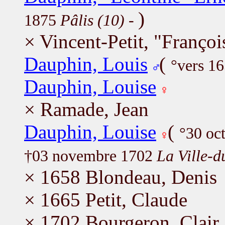
)
1875
Pâlis (10)
-
× Vincent-Petit, "Françoi
Dauphin, Louis
(
°vers 1
Dauphin, Louise
× Ramade, Jean
Dauphin, Louise
(
°30 oc
†03 novembre 1702
La Ville-d
× 1658 Blondeau, Denis
× 1665 Petit, Claude
× 1702 Bourgeron, Clair