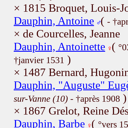
× 1815 Broquet, Louis-J
Dauphin, Antoine
(
- †ap
× de Courcelles, Jeanne
Dauphin, Antoinette
(
°0
)
†janvier 1531
× 1487 Bernard, Hugoni
Dauphin, "Auguste" Eug
)
sur-Vanne (10)
- †après 1908
× 1867 Grelot, Reine Dés
Dauphin, Barbe
(
°vers 1