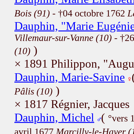
Bois (91)
- †04 octobre 1762
L
Dauphin, "Marie Eugéni
Villemaur-sur-Vanne (10)
- †26
)
(10)
× 1891 Philippon, "Augu
Dauphin, Marie-Savine
)
Pâlis (10)
× 1817 Régnier, Jacques
Dauphin, Michel
(
°vers
avril 1677
Marcilly-le-Hayer (