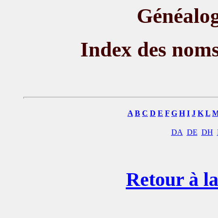
Généalog
Index des nom
A
B
C
D
E
F
G
H
I
J
K
L
DA
DE
DH
Retour à la