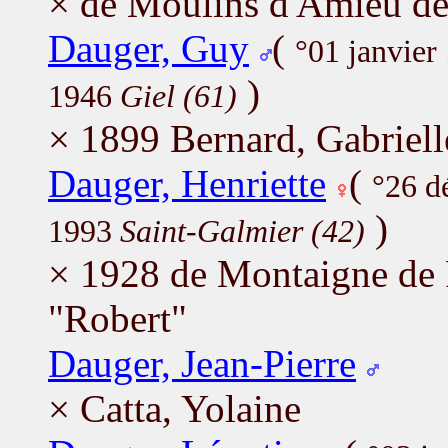
× de Moulins d'Amieu de
Dauger, Guy
(
°01 janvier
)
1946
Giel (61)
× 1899 Bernard, Gabriell
Dauger, Henriette
(
°26 d
)
1993
Saint-Galmier (42)
× 1928 de Montaigne de
"Robert"
Dauger, Jean-Pierre
× Catta, Yolaine