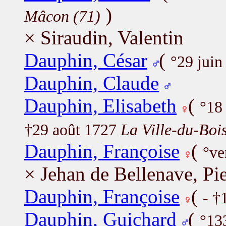
)
Mâcon (71)
× Siraudin, Valentin
Dauphin, César
(
°29 jui
Dauphin, Claude
Dauphin, Elisabeth
(
°18 
†29 août 1727
La Ville-du-Bois
Dauphin, Françoise
(
°ve
× Jehan de Bellenave, Pie
Dauphin, Françoise
(
- †
Dauphin, Guichard
(
°13