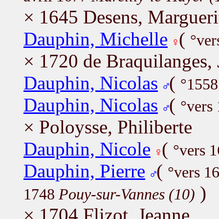
× 1645 Desens, Margueri
Dauphin, Michelle
(
°ver
× 1720 de Braquilanges,
Dauphin, Nicolas
(
°1558
Dauphin, Nicolas
(
°vers
× Poloysse, Philiberte
Dauphin, Nicole
(
°vers 
Dauphin, Pierre
(
°vers 1
)
1748
Pouy-sur-Vannes (10)
× 1704 Flizot, Jeanne