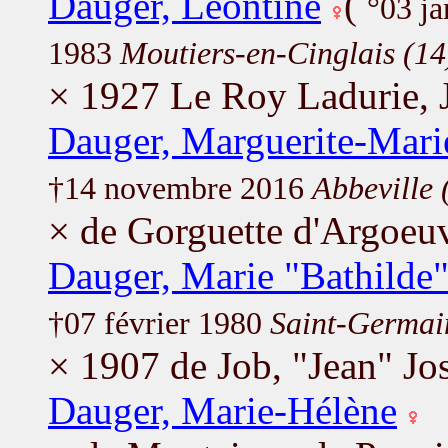
Dauger, Léontine
(
°03 j
1983
Moutiers-en-Cinglais (14
× 1927 Le Roy Ladurie, 
Dauger, Marguerite-Mari
†14 novembre 2016
Abbeville 
× de Gorguette d'Argoeuv
Dauger, Marie "Bathilde
†07 février 1980
Saint-Germai
× 1907 de Job, "Jean" Jo
Dauger, Marie-Hélène