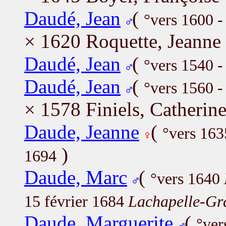
Daudé, Jean
(
°vers 1600 
× 1620 Roquette, Jeanne
Daudé, Jean
(
°vers 1540 -
Daudé, Jean
(
°vers 1560 
× 1578 Finiels, Catherin
Daude, Jeanne
(
°vers 16
)
1694
Daude, Marc
(
°vers 1640
15 février 1684
Lachapelle-Gra
Daude, Marguerite
(
°ver