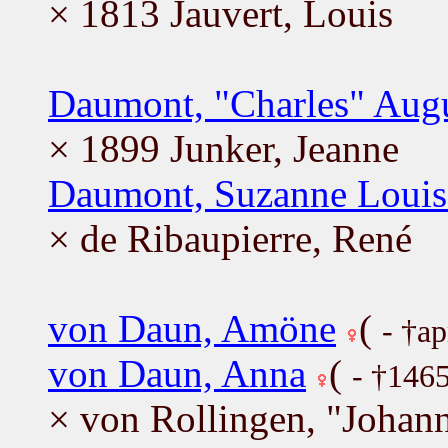
× 1813 Jauvert, Louis
Daumont, "Charles" Aug
× 1899 Junker, Jeanne
Daumont, Suzanne Louis
× de Ribaupierre, René
von Daun, Amöne
(
- †a
von Daun, Anna
(
- †146
× von Rollingen, "Johan