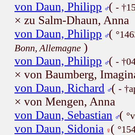
von Daun, Philipp
(
- †1
× zu Salm-Dhaun, Anna
von Daun, Philipp
(
°146
)
Bonn, Allemagne
von Daun, Philipp
(
- †0
× von Baumberg, Imagin
von Daun, Richard
(
- †
× von Mengen, Anna
von Daun, Sebastian
(
°v
von Daun, Sidonia
(
°154