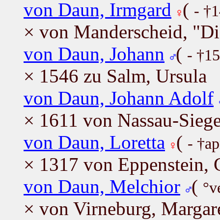
von Daun, Irmgard
(
- †1
× von Manderscheid, "Die
von Daun, Johann
(
- †1
× 1546 zu Salm, Ursula
von Daun, Johann Adolf
× 1611 von Nassau-Sieg
von Daun, Loretta
(
- †a
× 1317 von Eppenstein, G
von Daun, Melchior
(
°v
× von Virneburg, Margar