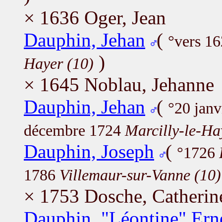
× 1636 Oger, Jean
Dauphin, Jehan
(
°vers 16
)
Hayer (10)
× 1645 Noblau, Jehanne
Dauphin, Jehan
(
°20 jan
décembre 1724
Marcilly-le-Ha
Dauphin, Joseph
(
°1726
1786
Villemaur-sur-Vanne (10)
× 1753 Dosche, Catherin
Dauphin, "Léontine" Ern