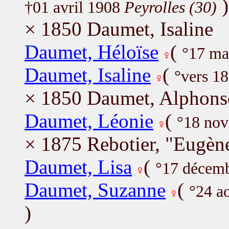
)
†01 avril 1908
Peyrolles (30)
× 1850 Daumet, Isaline
Daumet, Héloïse
(
°17 ma
Daumet, Isaline
(
°vers 1
× 1850 Daumet, Alphons
Daumet, Léonie
(
°18 no
× 1875 Rebotier, "Eugèn
Daumet, Lisa
(
°17 décem
Daumet, Suzanne
(
°24 a
)