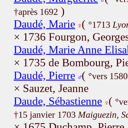
)
†après 1692
Daudé, Marie
(
°1713
Lyo
× 1736 Fourgon, Georges
Daudé, Marie Anne Elisa
× 1735 de Bombourg, Pie
Daudé, Pierre
(
°vers 1580
× Sauzet, Jeanne
Daude, Sébastienne
(
°ve
†15 janvier 1703
Maiguezin, Sa
× 1675 Duchamp, Pierre