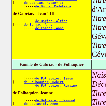
Titr
|-----
de Gabriac, "Jean" II
      |-----
de Budos, Madeleine
d'A
de Gabriac, "Jean" III
Titr
      |-----
de Barjac, Alzias
|-----
de Barjac, Anne
Titr
      |-----
de Combes, Anne
Gév
Titr
Cév
Famille
de Gabriac - de Folhaquier
Nais
      |-----
de Folhaquier, Simon
Déc
|-----
de Folhaquier, Robert
      |-----
de Folhaquier, Romaine
Titr
de Folhaquier, Jeanne
Titr
      |-----
de Belcastel, Raimond
|-----
de Belcastel, Anne