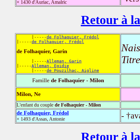
× 1430 d'Auriac, Amalric
Retour à la
      |-----
de Folhaquier, Frédol
|-----
de Folhaquier, Frédol
Nais
de Folhaquier, Garin
Titr
      |-----
Alleman, Garin
|-----
Alleman, Egidie
      |-----
de Pouzilhac, Aigline
Famille
de Folhaquier - Milon
Milon, Ne
L'enfant du couple
de Folhaquier - Milon
de Folhaquier, Frédol
- †av
× 1493 d'Assas, Antonie
Retour à la