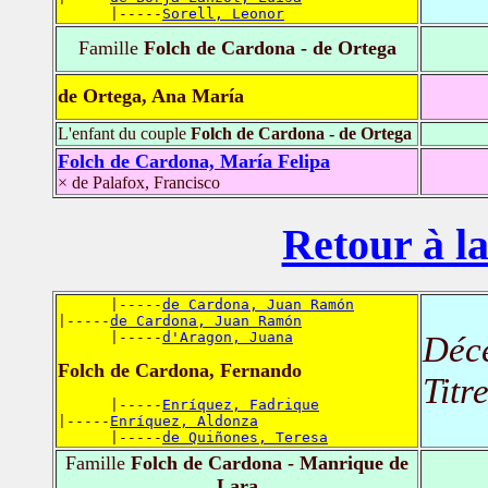
      |-----
Sorell, Leonor
Famille
Folch de Cardona - de Ortega
de Ortega, Ana María
L'enfant du couple
Folch de Cardona - de Ortega
Folch de Cardona, María Felipa
× de Palafox, Francisco
Retour à la
      |-----
de Cardona, Juan Ramón
|-----
de Cardona, Juan Ramón
      |-----
d'Aragon, Juana
Déc
Folch de Cardona, Fernando
Titr
      |-----
Enríquez, Fadrique
|-----
Enríquez, Aldonza
      |-----
de Quiñones, Teresa
Famille
Folch de Cardona - Manrique de
Lara