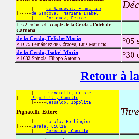
Déc
      |-----
de Sandoval, Francisco
|-----
de Sandoval, Mariana Isabel
      |-----
Enríquez, Felice
Les 2 enfants du couple
de la Cerda - Folch de
Cardona
de la Cerda, Feliche María
°05 
× 1675 Fernández de Córdova, Luis Mauricio
de la Cerda, Isabel María
°30 
× 1682 Spinola, Filippo Antonio
Retour à la
      |-----
Pignatelli, Ettore
|-----
Pignatelli, Camillo
      |-----
Gesualdo, Ippolita
Titr
Pignatelli, Ettore
      |-----
Carafa, Berlingieri
|-----
Carafa, Giulia
      |-----
Saracina, Camilla