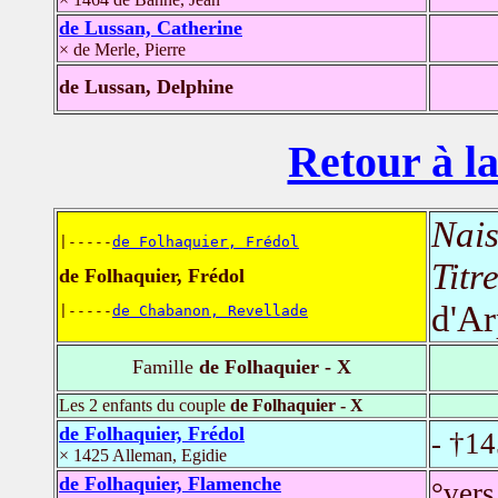
de Lussan, Catherine
× de Merle, Pierre
de Lussan, Delphine
Retour à la
Nais
|-----
de Folhaquier, Frédol
Titr
de Folhaquier, Frédol
d'A
|-----
de Chabanon, Revellade
Famille
de Folhaquier - X
Les 2 enfants du couple
de Folhaquier - X
de Folhaquier, Frédol
- †1
× 1425 Alleman, Egidie
de Folhaquier, Flamenche
°vers