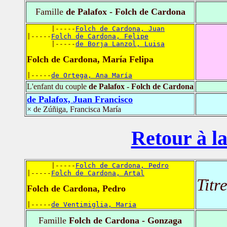
Famille
de Palafox - Folch de Cardona
      |-----
Folch de Cardona, Juan
|-----
Folch de Cardona, Felipe
      |-----
de Borja Lanzol, Luisa
Folch de Cardona, María Felipa
|-----
de Ortega, Ana María
L'enfant du couple
de Palafox - Folch de Cardona
de Palafox, Juan Francisco
× de Zúñiga, Francisca María
Retour à la
      |-----
Folch de Cardona, Pedro
|-----
Folch de Cardona, Artal
Titr
Folch de Cardona, Pedro
|-----
de Ventimiglia, Maria
Famille
Folch de Cardona - Gonzaga