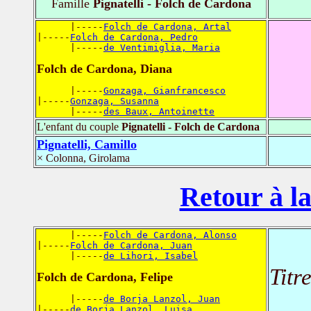
Famille
Pignatelli - Folch de Cardona
      |-----
Folch de Cardona, Artal
|-----
Folch de Cardona, Pedro
      |-----
de Ventimiglia, Maria
Folch de Cardona, Diana
      |-----
Gonzaga, Gianfrancesco
|-----
Gonzaga, Susanna
      |-----
des Baux, Antoinette
L'enfant du couple
Pignatelli - Folch de Cardona
Pignatelli, Camillo
× Colonna, Girolama
Retour à la
      |-----
Folch de Cardona, Alonso
|-----
Folch de Cardona, Juan
      |-----
de Lihori, Isabel
Titr
Folch de Cardona, Felipe
      |-----
de Borja Lanzol, Juan
|-----
de Borja Lanzol, Luisa