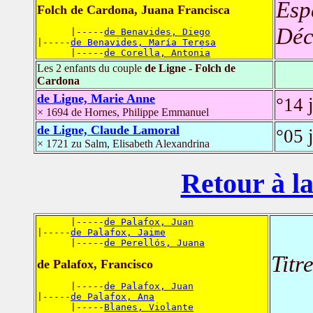
Esp
Folch de Cardona, Juana Francisca
Déc
      |-----
de Benavides, Diego
|-----
de Benavides, María Teresa
      |-----
de Corella, Antonia
Les 2 enfants du couple
de Ligne - Folch de
Cardona
de Ligne, Marie Anne
°14 
× 1694 de Hornes, Philippe Emmanuel
de Ligne, Claude Lamoral
°05 
× 1721 zu Salm, Elisabeth Alexandrina
Retour à la
      |-----
de Palafox, Juan
|-----
de Palafox, Jaime
      |-----
de Perellós, Juana
Titr
de Palafox, Francisco
      |-----
de Palafox, Juan
|-----
de Palafox, Ana
      |-----
Blanes, Violante