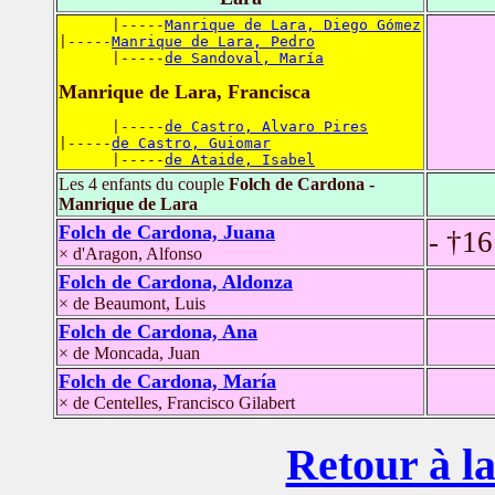
      |-----
Manrique de Lara, Diego Gómez
|-----
Manrique de Lara, Pedro
      |-----
de Sandoval, María
Manrique de Lara, Francisca
      |-----
de Castro, Alvaro Pires
|-----
de Castro, Guiomar
      |-----
de Ataide, Isabel
Les 4 enfants du couple
Folch de Cardona -
Manrique de Lara
Folch de Cardona, Juana
- †16
× d'Aragon, Alfonso
Folch de Cardona, Aldonza
× de Beaumont, Luis
Folch de Cardona, Ana
× de Moncada, Juan
Folch de Cardona, María
× de Centelles, Francisco Gilabert
Retour à la