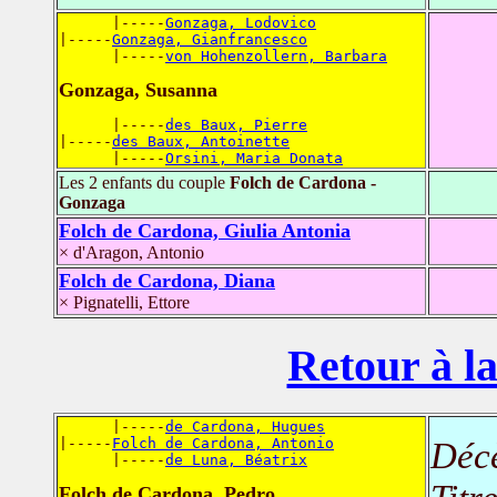
      |-----
Gonzaga, Lodovico
|-----
Gonzaga, Gianfrancesco
      |-----
von Hohenzollern, Barbara
Gonzaga, Susanna
      |-----
des Baux, Pierre
|-----
des Baux, Antoinette
      |-----
Orsini, Maria Donata
Les 2 enfants du couple
Folch de Cardona -
Gonzaga
Folch de Cardona, Giulia Antonia
× d'Aragon, Antonio
Folch de Cardona, Diana
× Pignatelli, Ettore
Retour à la
      |-----
de Cardona, Hugues
|-----
Folch de Cardona, Antonio
Déc
      |-----
de Luna, Béatrix
Folch de Cardona, Pedro