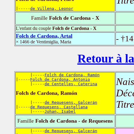
Titr
|-----
de Villena, Leonor
Famille
Folch de Cardona - X
L'enfant du couple
Folch de Cardona - X
Folch de Cardona, Artal
- †1
× 1466 de Ventimiglia, Maria
Retour à la
      |-----
Folch de Cardona, Ramón
Nais
|-----
Folch de Cardona, Antonio
      |-----
de Centelles, Caterina
Déc
Folch de Cardona, Ramón
Titr
      |-----
de Requesens, Galcerán
|-----
de Requesens, Castellana
      |-----
Johan, Isabel
Famille
Folch de Cardona - de Requesens
      |-----
de Requesens, Galcerán