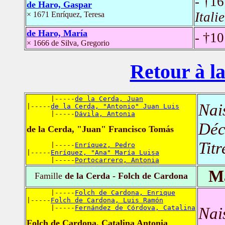
- †1
de Haro, Gaspar
Italie
× 1671 Enríquez, Teresa
de Haro, María
- †10
× 1666 de Silva, Gregorio
Retour à la
      |-----
de la Cerda, Juan
Nai
|-----
de la Cerda, "Antonio" Juan Luis
      |-----
Dávila, Antonia
Déc
de la Cerda, "Juan" Francisco Tomás
Titr
      |-----
Enríquez, Pedro
|-----
Enríquez, "Ana" María Luisa
      |-----
Portocarrero, Antonia
Ma
Famille
de la Cerda - Folch de Cardona
      |-----
Folch de Cardona, Enrique
|-----
Folch de Cardona, Luis Ramón
      |-----
Fernández de Córdova, Catalina
Nai
Folch de Cardona, Catalina Antonia