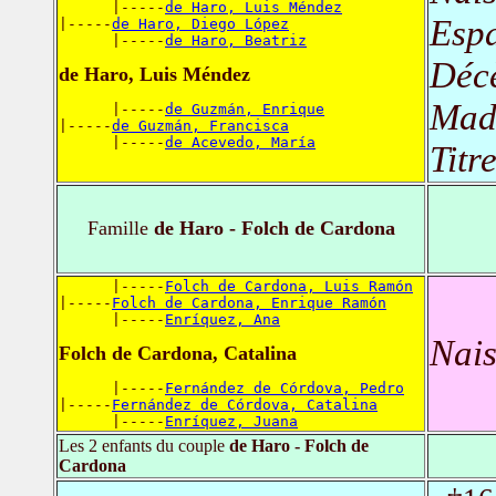
      |-----
de Haro, Luis Méndez
Esp
|-----
de Haro, Diego López
      |-----
de Haro, Beatriz
Déc
de Haro, Luis Méndez
Mad
      |-----
de Guzmán, Enrique
|-----
de Guzmán, Francisca
      |-----
de Acevedo, María
Titr
Famille
de Haro - Folch de Cardona
      |-----
Folch de Cardona, Luis Ramón
|-----
Folch de Cardona, Enrique Ramón
      |-----
Enríquez, Ana
Nais
Folch de Cardona, Catalina
      |-----
Fernández de Córdova, Pedro
|-----
Fernández de Córdova, Catalina
      |-----
Enríquez, Juana
Les 2 enfants du couple
de Haro - Folch de
Cardona