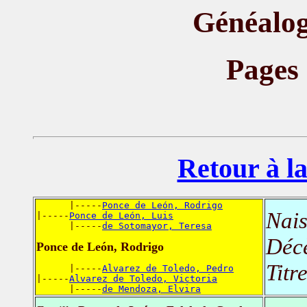
Généalog
Pages
Retour à la
      |-----
Ponce de León, Rodrigo
Nais
|-----
Ponce de León, Luis
      |-----
de Sotomayor, Teresa
Déc
Ponce de León, Rodrigo
Titr
      |-----
Alvarez de Toledo, Pedro
|-----
Alvarez de Toledo, Victoria
      |-----
de Mendoza, Elvira