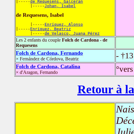
|-----
de Requesens, Galcerán
      |-----
Johan, Isabel
de Requesens, Isabel
      |-----
Enríquez, Alonso
|-----
Enríquez, Beatriz
      |-----
de Velasco, Juana Pérez
Les 2 enfants du couple
Folch de Cardona - de
Requesens
Folch de Cardona, Fernando
- †1
× Fernández de Córdova, Beatriz
Folch de Cardona, Catalina
°vers
× d'Aragon, Fernando
Retour à la
Nais
Déc
Juli