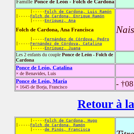
Famille
Ponce de León - Folch de Cardona
      |-----
Folch de Cardona, Luis Ramón
|-----
Folch de Cardona, Enrique Ramón
      |-----
Enríquez, Ana
Nais
Folch de Cardona, Ana Francisca
      |-----
Fernández de Córdova, Pedro
|-----
Fernández de Córdova, Catalina
      |-----
Enríquez, Juana
Les 2 enfants du couple
Ponce de León - Folch de
Cardona
Ponce de León, Catalina
× de Benavides, Luis
Ponce de León, María
- †08
× 1645 de Borja, Francisco
Retour à la
      |-----
Folch de Cardona, Hugo
|-----
Folch de Cardona, Ramón
      |-----
de Pinós, Francisca
Titr