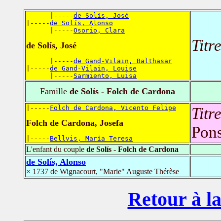
      |-----
de Solís, José
|-----
de Solís, Alonso
      |-----
Osorio, Clara
Titr
de Solís, José
      |-----
de Gand-Vilain, Balthasar
|-----
de Gand-Vilain, Louise
      |-----
Sarmiento, Luisa
Famille
de Solís - Folch de Cardona
|-----
Folch de Cardona, Vicento Felipe
Titr
Folch de Cardona, Josefa
Pon
|-----
Bellvis, María Teresa
L'enfant du couple
de Solís - Folch de Cardona
de Solís, Alonso
× 1737 de Wignacourt, "Marie" Auguste Thérèse
Retour à la