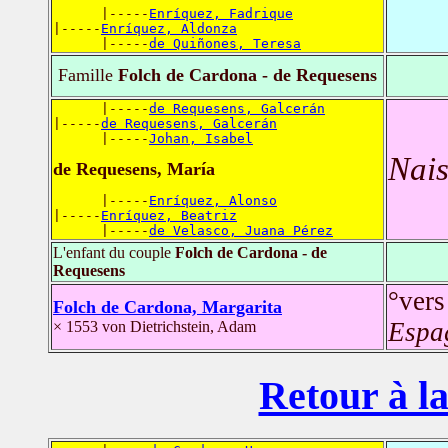
      |-----
Enríquez, Fadrique
|-----
Enríquez, Aldonza
      |-----
de Quiñones, Teresa
Famille
Folch de Cardona - de Requesens
      |-----
de Requesens, Galcerán
|-----
de Requesens, Galcerán
      |-----
Johan, Isabel
Nais
de Requesens, María
      |-----
Enríquez, Alonso
|-----
Enríquez, Beatriz
      |-----
de Velasco, Juana Pérez
L'enfant du couple
Folch de Cardona - de
Requesens
°vers
Folch de Cardona, Margarita
Espa
× 1553 von Dietrichstein, Adam
Retour à la