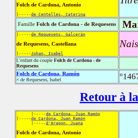
Folch de Cardona, Antonio
|-----
de Centelles, Caterina
Mar
Famille
Folch de Cardona - de Requesens
|-----
de Requesens, Galcerán
Nais
de Requesens, Castellana
|-----
Johan, Isabel
L'enfant du couple
Folch de Cardona - de
Requesens
Folch de Cardona, Ramón
°146
× de Requesens, Isabel
Retour à la
      |-----
de Cardona, Juan Ramón
|-----
de Cardona, Juan Ramón
      |-----
d'Aragon, Juana
Folch de Cardona, Antonio