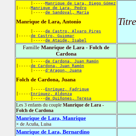
      |-----
Manrique de Lara, Diego Gómez
|-----
Manrique de Lara, Pedro
      |-----
de Sandoval, María
Titr
Manrique de Lara, Antonio
      |-----
de Castro, Alvaro Pires
|-----
de Castro, Guiomar
      |-----
de Ataide, Isabel
Famille
Manrique de Lara - Folch de
Cardona
      |-----
de Cardona, Juan Ramón
|-----
de Cardona, Juan Ramón
      |-----
d'Aragon, Juana
Folch de Cardona, Juana
      |-----
Enríquez, Fadrique
|-----
Enríquez, Aldonza
      |-----
de Quiñones, Teresa
Les 3 enfants du couple
Manrique de Lara -
Folch de Cardona
Manrique de Lara, Manrique
× de Acuña, Luisa
Manrique de Lara, Bernardino