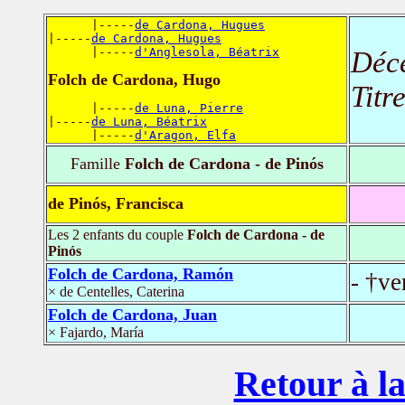
      |-----
de Cardona, Hugues
|-----
de Cardona, Hugues
      |-----
d'Anglesola, Béatrix
Déc
Folch de Cardona, Hugo
Titr
      |-----
de Luna, Pierre
|-----
de Luna, Béatrix
      |-----
d'Aragon, Elfa
Famille
Folch de Cardona - de Pinós
de Pinós, Francisca
Les 2 enfants du couple
Folch de Cardona - de
Pinós
Folch de Cardona, Ramón
- †ve
× de Centelles, Caterina
Folch de Cardona, Juan
× Fajardo, María
Retour à la