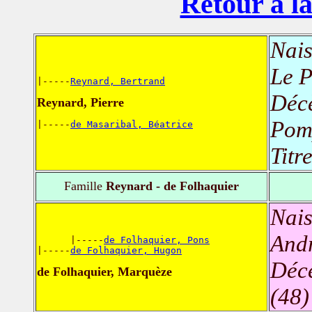
Retour à la
Nais
Le 
|-----
Reynard, Bertrand
Déc
Reynard, Pierre
Pom
|-----
de Masaribal, Béatrice
Titr
Famille
Reynard - de Folhaquier
Nais
Andr
      |-----
de Folhaquier, Pons
|-----
de Folhaquier, Hugon
Déc
de Folhaquier, Marquèze
(48)