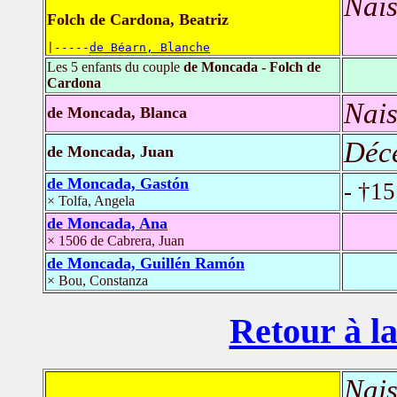
Nais
Folch de Cardona, Beatriz
|-----
de Béarn, Blanche
Les 5 enfants du couple
de Moncada - Folch de
Cardona
Nais
de Moncada, Blanca
Déc
de Moncada, Juan
de Moncada, Gastón
- †1
× Tolfa, Angela
de Moncada, Ana
× 1506 de Cabrera, Juan
de Moncada, Guillén Ramón
× Bou, Constanza
Retour à la
Nais