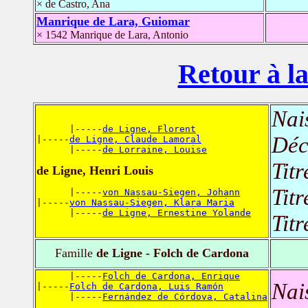
× de Castro, Ana
Manrique de Lara, Guiomar
× 1542 Manrique de Lara, Antonio
Retour à la
Nai
      |-----
de Ligne, Florent
Déc
|-----
de Ligne, Claude Lamoral
      |-----
de Lorraine, Louise
Titr
de Ligne, Henri Louis
Titr
      |-----
von Nassau-Siegen, Johann
|-----
von Nassau-Siegen, Klara Maria
      |-----
de Ligne, Ernestine Yolande
Titr
Famille
de Ligne - Folch de Cardona
      |-----
Folch de Cardona, Enrique
Nai
|-----
Folch de Cardona, Luis Ramón
      |-----
Fernández de Córdova, Catalina