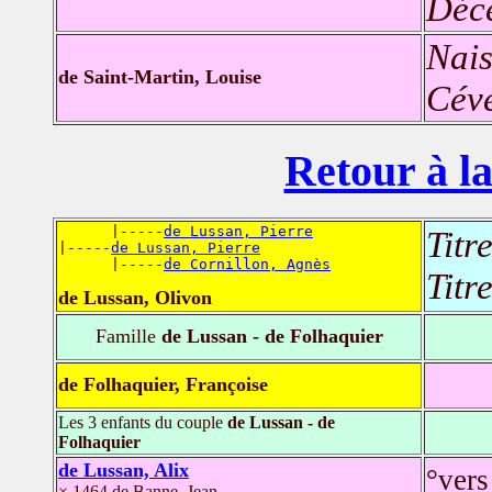
Déc
Nais
de Saint-Martin, Louise
Céve
Retour à la
      |-----
de Lussan, Pierre
Titr
|-----
de Lussan, Pierre
      |-----
de Cornillon, Agnès
Titr
de Lussan, Olivon
Famille
de Lussan - de Folhaquier
de Folhaquier, Françoise
Les 3 enfants du couple
de Lussan - de
Folhaquier
de Lussan, Alix
°ver
× 1464 de Banne, Jean