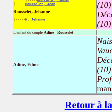
      |-----
Rousselet, Jehan
(10)
|-----
Rousselet, Jean
Rousselet, Jehanne
Déc
|-----
N, Jehanne
(10)
L'enfant du couple
Adine - Rousselet
Nais
Vauc
Déc
Adine, Edme
(10)
Prof
man
Retour à la