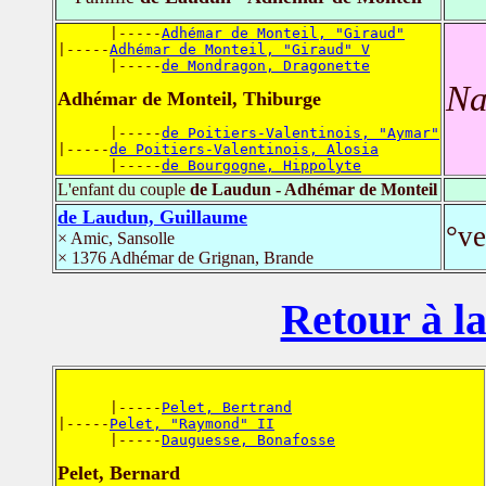
      |-----
Adhémar de Monteil, "Giraud"
|-----
Adhémar de Monteil, "Giraud" V
      |-----
de Mondragon, Dragonette
Na
Adhémar de Monteil, Thiburge
      |-----
de Poitiers-Valentinois, "Aymar"
|-----
de Poitiers-Valentinois, Alosia
      |-----
de Bourgogne, Hippolyte
L'enfant du couple
de Laudun - Adhémar de Monteil
de Laudun, Guillaume
°ve
× Amic, Sansolle
× 1376 Adhémar de Grignan, Brande
Retour à la
      |-----
Pelet, Bertrand
|-----
Pelet, "Raymond" II
      |-----
Dauguesse, Bonafosse
Pelet, Bernard