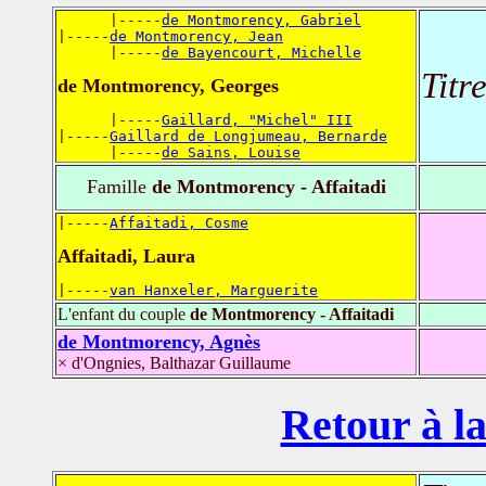
      |-----
de Montmorency, Gabriel
|-----
de Montmorency, Jean
      |-----
de Bayencourt, Michelle
Titr
de Montmorency, Georges
      |-----
Gaillard, "Michel" III
|-----
Gaillard de Longjumeau, Bernarde
      |-----
de Sains, Louise
Famille
de Montmorency - Affaitadi
|-----
Affaitadi, Cosme
Affaitadi, Laura
|-----
van Hanxeler, Marguerite
L'enfant du couple
de Montmorency - Affaitadi
de Montmorency, Agnès
× d'Ongnies, Balthazar Guillaume
Retour à la