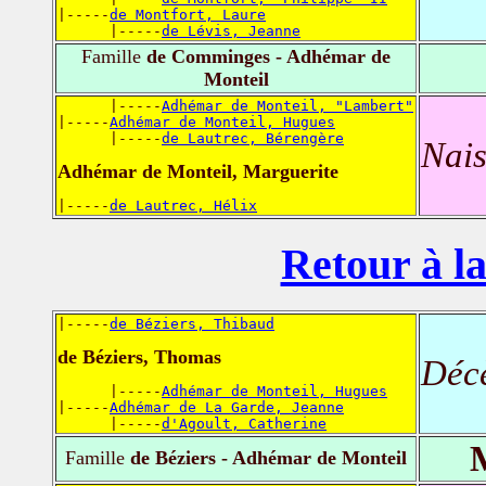
|-----
de Montfort, Laure
      |-----
de Lévis, Jeanne
Famille
de Comminges - Adhémar de
Monteil
      |-----
Adhémar de Monteil, "Lambert"
|-----
Adhémar de Monteil, Hugues
      |-----
de Lautrec, Bérengère
Nais
Adhémar de Monteil, Marguerite
|-----
de Lautrec, Hélix
Retour à la
|-----
de Béziers, Thibaud
de Béziers, Thomas
Déc
      |-----
Adhémar de Monteil, Hugues
|-----
Adhémar de La Garde, Jeanne
      |-----
d'Agoult, Catherine
Famille
de Béziers - Adhémar de Monteil