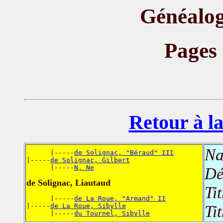
Généalog
Pages
Retour à la
Na
      |-----
de Solignac, "Béraud" III
|-----
de Solignac, Gilbert
      |-----
N, Ne
Dé
de Solignac, Liautaud
Ti
      |-----
de La Roue, "Armand" II
|-----
de La Roue, Sibylle
Ti
      |-----
du Tournel, Sibylle