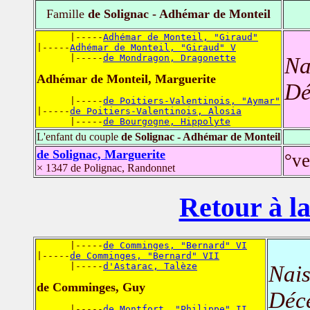
Famille
de Solignac - Adhémar de Monteil
      |-----
Adhémar de Monteil, "Giraud"
|-----
Adhémar de Monteil, "Giraud" V
      |-----
de Mondragon, Dragonette
Na
Adhémar de Monteil, Marguerite
Dé
      |-----
de Poitiers-Valentinois, "Aymar"
|-----
de Poitiers-Valentinois, Alosia
      |-----
de Bourgogne, Hippolyte
L'enfant du couple
de Solignac - Adhémar de Monteil
de Solignac, Marguerite
°ve
× 1347 de Polignac, Randonnet
Retour à la
      |-----
de Comminges, "Bernard" VI
|-----
de Comminges, "Bernard" VII
      |-----
d'Astarac, Talèze
Nais
de Comminges, Guy
Déc
      |-----
de Montfort, "Philippe" II