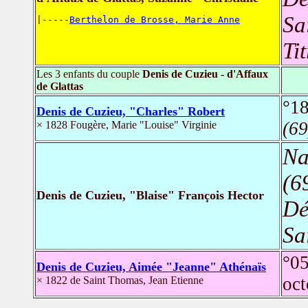
Sa
|-----
Berthelon de Brosse, Marie Anne
Ti
Les 3 enfants du couple
Denis de Cuzieu - d'Affaux
de Glattas
°18
Denis de Cuzieu, "Charles" Robert
(69
× 1828 Fougère, Marie "Louise" Virginie
Na
(6
Denis de Cuzieu, "Blaise" François Hector
Dé
Sa
°0
Denis de Cuzieu, Aimée "Jeanne" Athénaïs
oc
× 1822 de Saint Thomas, Jean Etienne