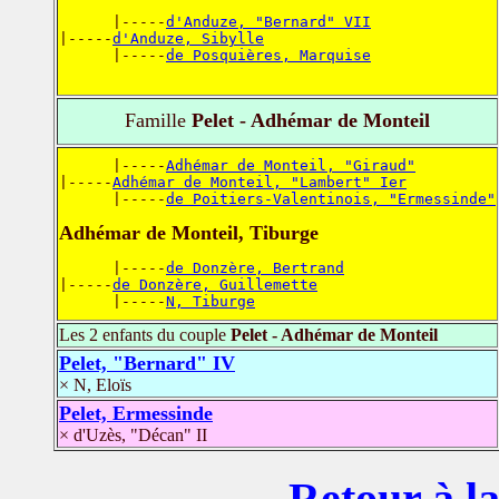
      |-----
d'Anduze, "Bernard" VII
|-----
d'Anduze, Sibylle
      |-----
de Posquières, Marquise
Famille
Pelet - Adhémar de Monteil
      |-----
Adhémar de Monteil, "Giraud"
|-----
Adhémar de Monteil, "Lambert" Ier
      |-----
de Poitiers-Valentinois, "Ermessinde"
Adhémar de Monteil, Tiburge
      |-----
de Donzère, Bertrand
|-----
de Donzère, Guillemette
      |-----
N, Tiburge
Les 2 enfants du couple
Pelet - Adhémar de Monteil
Pelet, "Bernard" IV
× N, Eloïs
Pelet, Ermessinde
× d'Uzès, "Décan" II
Retour à la