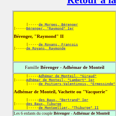
      |-----
de Morges, Bérenger
|-----
Bérenger, "Raymond" Ier
Bérenger, "Raymond" II
      |-----
de Royans, François
|-----
de Royans, Raymonde
Famille
Bérenger - Adhémar de Monteil
      |-----
Adhémar de Monteil, "Giraud"
|-----
Adhémar de Monteil, "Lambert" Ier
      |-----
de Poitiers-Valentinois, "Ermessinde"
Adhémar de Monteil, Vachette ou "Vacquerie"
      |-----
des Baux, "Bertrand" Ier
|-----
des Baux, Tiburge
      |-----
de Montpellier, "Thiburge" II
Les 6 enfants du couple
Bérenger - Adhémar de Monteil