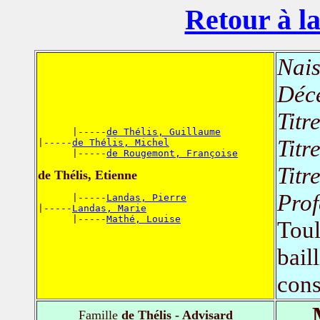
Retour à la
Nais
Déc
Titr
      |-----
de Thélis, Guillaume
Titr
|-----
de Thélis, Michel
      |-----
de Rougemont, Françoise
Titr
de Thélis, Etienne
Prof
      |-----
Landas, Pierre
|-----
Landas, Marie
      |-----
Mathé, Louise
Toul
bail
cons
Famille
de Thélis - Advisard