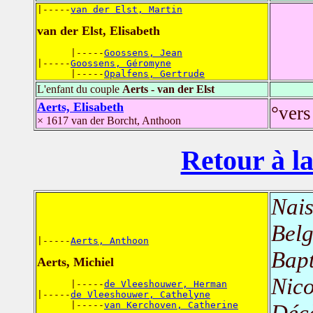
|-----
van der Elst, Martin
van der Elst, Elisabeth
      |-----
Goossens, Jean
|-----
Goossens, Géromyne
      |-----
Opalfens, Gertrude
L'enfant du couple
Aerts - van der Elst
Aerts, Elisabeth
°vers
× 1617 van der Borcht, Anthoon
Retour à la
Nais
Belg
|-----
Aerts, Anthoon
Bap
Aerts, Michiel
Nico
      |-----
de Vleeshouwer, Herman
|-----
de Vleeshouwer, Cathelyne
      |-----
van Kerchoven, Catherine
Déc