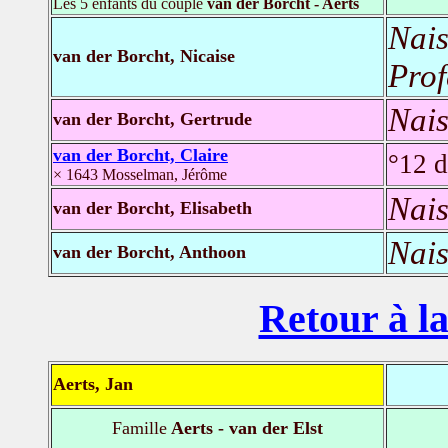
Les 5 enfants du couple
van der Borcht - Aerts
Nais
van der Borcht, Nicaise
Prof
Nais
van der Borcht, Gertrude
van der Borcht, Claire
°12 d
× 1643 Mosselman, Jérôme
Nais
van der Borcht, Elisabeth
Nais
van der Borcht, Anthoon
Retour à la
Aerts, Jan
Famille
Aerts - van der Elst