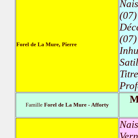
Nais
(07)
Déc
(07)
Forel de La Mure, Pierre
Inh
Sati
Titr
Prof
M
Famille
Forel de La Mure - Afforty
Nais
Vern