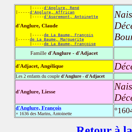
      |-----
d'Anglure, René
Nais
|-----
d'Anglure, Affrican
      |-----
d'Aspremont, Antoinette
Déc
d'Anglure, Claude
Bour
      |-----
de La Baume, François
|-----
de La Baume, Marguerite
      |-----
de La Baume, Françoise
Famille
d'Anglure - d'Adjacet
Déc
d'Adjacet, Angélique
Les 2 enfants du couple
d'Anglure - d'Adjacet
Nais
d'Anglure, Liesse
Déc
d'Anglure, François
°160
× 1636 des Marins, Antoinette
Retour à la