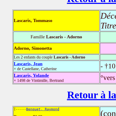
Déc
Lascaris, Tommaso
Titr
Famille
Lascaris - Adorno
Adorno, Simonetta
Les 2 enfants du couple
Lascaris - Adorno
Lascaris, Jean
- †10
× de Castellane, Catherine
Lascaris, Yolande
°vers
× 1498 de Vintimille, Bertrand
Retour à la
|-----
Benquet, Raymond
(con