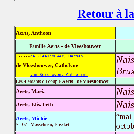
Retour à la
Aerts, Anthoon
Famille
Aerts - de Vleeshouwer
|-----
de Vleeshouwer, Herman
Nais
de Vleeshouwer, Cathelyne
Brux
|-----
van Kerchoven, Catherine
Les 4 enfants du couple
Aerts - de Vleeshouwer
Nais
Aerts, Maria
Nais
Aerts, Elisabeth
°mai
Aerts, Michiel
octo
× 1671 Mosselman, Elisabeth