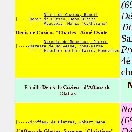
(6
Dé
      |-----
Denis de Cuzieu, Benoît
|-----
Denis de Cuzieu, Jean Blaise
      |-----
Rousseau, Marie "Catherine"
Ti
Denis de Cuzieu, "Charles" Aimé Ovide
Sa
      |-----
Dareste de Bouvesse, Pierre
|-----
Dareste de Bouvesse, Anne-Marie
Pr
      |-----
Fuselier de La Claire, Geneviève
4è
ch
M
Famille
Denis de Cuzieu - d'Affaux de
Glattas
Na
(6
|-----
d'Affaux de Glattas, Robert René
Dé
d'Affaux de Glattas, Suzanne "Christiane"