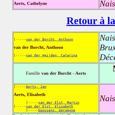
Nais
Aerts, Cathelyne
Retour à la
Nais
|-----
van der Borcht, Anthoon
Brux
van der Borcht, Anthoon
Déc
|-----
van der Heijden, Catarina
Famille
van der Borcht - Aerts
|-----
Aerts, Jan
Aerts, Elisabeth
Nais
      |-----
van der Elst, Martin
|-----
van der Elst, Elisabeth
      |-----
Goossens, Géromyne