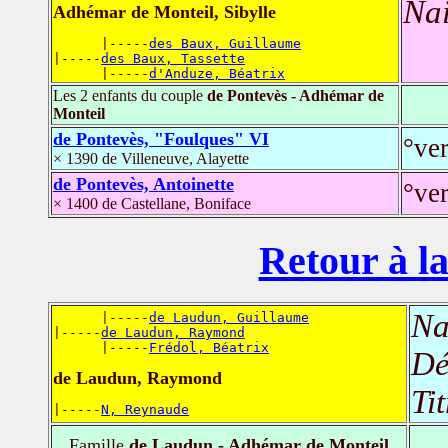
Nai
Adhémar de Monteil, Sibylle
      |-----
des Baux, Guillaume
|-----
des Baux, Tassette
      |-----
d'Anduze, Béatrix
Les 2 enfants du couple
de Pontevès - Adhémar de
Monteil
de Pontevès, "Foulques" VI
°ve
× 1390 de Villeneuve, Alayette
de Pontevès, Antoinette
°ve
× 1400 de Castellane, Boniface
Retour à la
Na
      |-----
de Laudun, Guillaume
|-----
de Laudun, Raymond
      |-----
Frédol, Béatrix
Dé
de Laudun, Raymond
Ti
|-----
N, Reynaude
Famille
de Laudun - Adhémar de Monteil