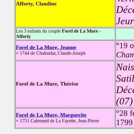
Afforty, Claudine
Déc
Jeur
Les 3 enfants du couple
Forel de La Mure -
Afforty
°19 
Forel de La Mure, Jeanne
Cham
× 1744 de Chalendar, Claude-Joseph
Nais
Sati
Forel de La Mure, Thérèse
Déc
(07)
°28 f
Forel de La Mure, Marguerite
179
× 1751 Calemard de La Fayette, Jean-Pierre