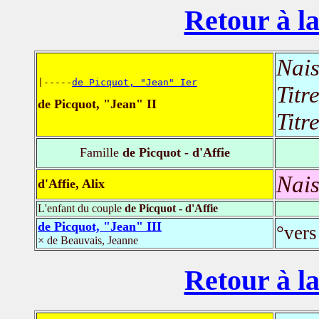
Retour à la
Nais
|-----
de Picquot, "Jean" Ier
Titr
de Picquot, "Jean" II
Titr
Famille
de Picquot - d'Affie
Nais
d'Affie, Alix
L'enfant du couple
de Picquot - d'Affie
de Picquot, "Jean" III
°vers
× de Beauvais, Jeanne
Retour à la