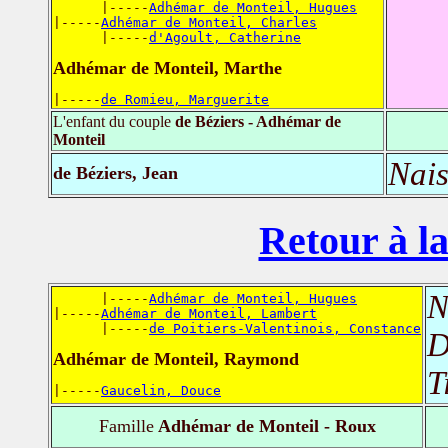
      |-----
Adhémar de Monteil, Hugues
|-----
Adhémar de Monteil, Charles
      |-----
d'Agoult, Catherine
Adhémar de Monteil, Marthe
|-----
de Romieu, Marguerite
L'enfant du couple
de Béziers - Adhémar de
Monteil
Nais
de Béziers, Jean
Retour à la
N
      |-----
Adhémar de Monteil, Hugues
|-----
Adhémar de Monteil, Lambert
      |-----
de Poitiers-Valentinois, Constance
D
Adhémar de Monteil, Raymond
T
|-----
Gaucelin, Douce
Famille
Adhémar de Monteil - Roux