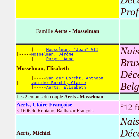
Prof
Famille
Aerts - Mosselman
Nais
      |-----
Mosselman, "Jean" VII
|-----
Mosselman, Jérôme
      |-----
Parys, Anne
Brux
Mosselman, Elisabeth
Déc
      |-----
van der Borcht, Anthoon
|-----
van der Borcht, Claire
Belg
      |-----
Aerts, Elisabeth
Les 2 enfants du couple
Aerts - Mosselman
Aerts, Claire Françoise
°12 f
× 1696 de Robiano, Balthazar François
Nais
Déc
Aerts, Michiel