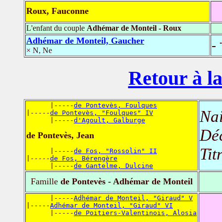
Roux, Fauconne
L'enfant du couple
Adhémar de Monteil - Roux
Adhémar de Monteil, Gaucher
-
× N, Ne
Retour à la
      |-----
de Pontevès, Foulques
Nai
|-----
de Pontevès, "Foulques" IV
      |-----
d'Agoult, Galburge
Dé
de Pontevès, Jean
Tit
      |-----
de Fos, "Rossolin" II
|-----
de Fos, Bérengère
      |-----
de Gantelme, Dulcine
Famille
de Pontevès - Adhémar de Monteil
      |-----
Adhémar de Monteil, "Giraud" V
|-----
Adhémar de Monteil, "Giraud" VI
      |-----
de Poitiers-Valentinois, Alosia