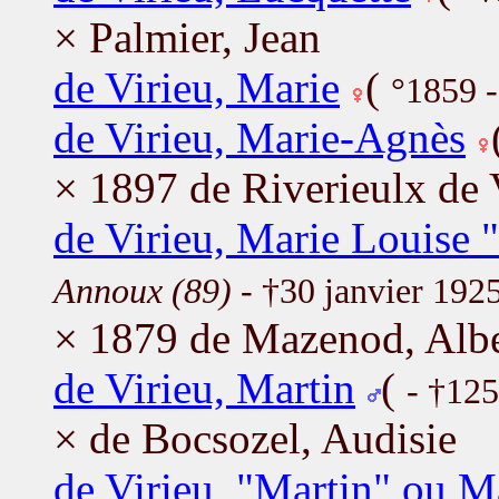
× Palmier, Jean
de Virieu, Marie
(
°1859 
de Virieu, Marie-Agnès
× 1897 de Riverieulx de 
de Virieu, Marie Louise 
Annoux (89)
- †30 janvier 192
× 1879 de Mazenod, Albe
de Virieu, Martin
(
- †12
× de Bocsozel, Audisie
de Virieu, "Martin" ou M