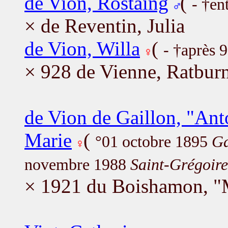
de Vion, Rostaing
(
- †en
× de Reventin, Julia
de Vion, Willa
(
- †après 
× 928 de Vienne, Ratbur
de Vion de Gaillon, "Anto
Marie
(
°01 octobre 1895
Ga
novembre 1988
Saint-Grégoire
× 1921 du Boishamon, "