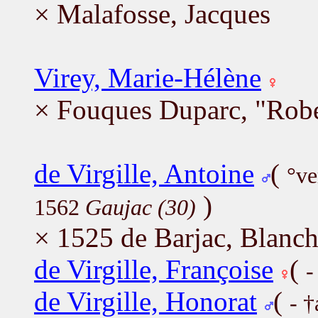
× Malafosse, Jacques
Virey, Marie-Hélène
× Fouques Duparc, "Robe
de Virgille, Antoine
(
°ve
)
1562
Gaujac (30)
× 1525 de Barjac, Blanc
de Virgille, Françoise
(
-
de Virgille, Honorat
(
- 