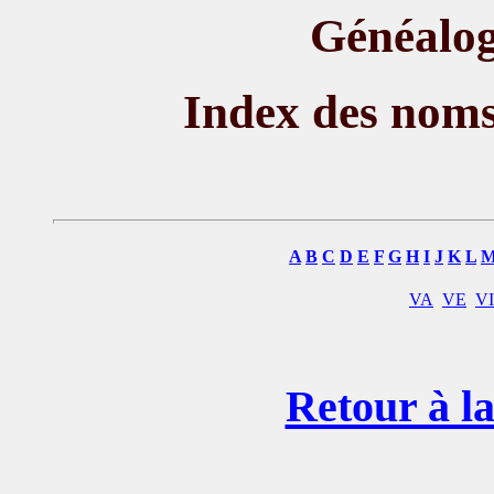
Généalog
Index des nom
A
B
C
D
E
F
G
H
I
J
K
L
VA
VE
VI
Retour à la