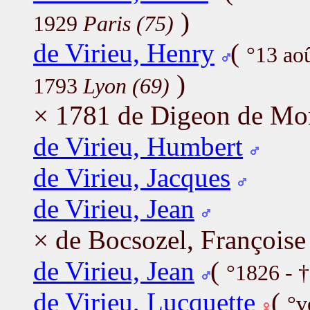
)
1929
Paris (75)
de Virieu, Henry
(
°13 ao
)
1793
Lyon (69)
× 1781 de Digeon de Mon
de Virieu, Humbert
de Virieu, Jacques
de Virieu, Jean
× de Bocsozel, Françoise
de Virieu, Jean
(
°1826 - 
de Virieu, Lucquette
(
°v