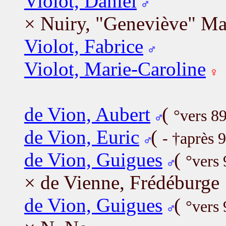
Violot, Daniel
× Nuiry, "Geneviève" Ma
Violot, Fabrice
Violot, Marie-Caroline
de Vion, Aubert
(
°vers 8
de Vion, Euric
(
- †après 
de Vion, Guigues
(
°vers 
× de Vienne, Frédéburge
de Vion, Guigues
(
°vers 