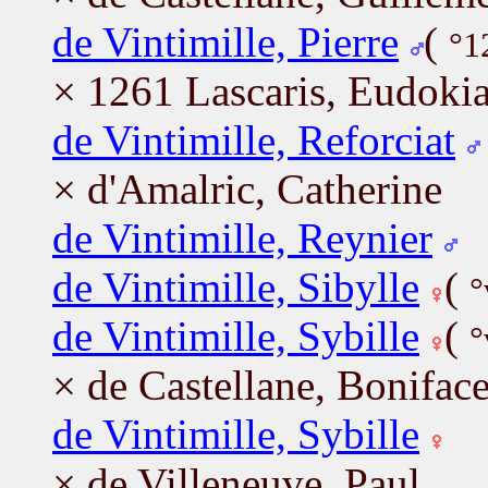
de Vintimille, Pierre
(
°1
× 1261 Lascaris, Eudoki
de Vintimille, Reforciat
× d'Amalric, Catherine
de Vintimille, Reynier
de Vintimille, Sibylle
(
°
de Vintimille, Sybille
(
°
× de Castellane, Bonifac
de Vintimille, Sybille
× de Villeneuve, Paul