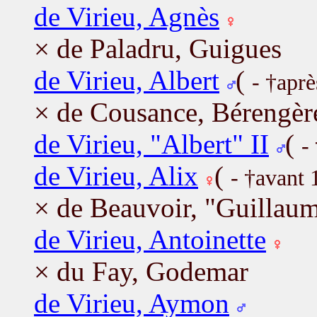
de Virieu, Agnès
× de Paladru, Guigues
de Virieu, Albert
(
- †apr
× de Cousance, Bérengèr
de Virieu, "Albert" II
(
-
de Virieu, Alix
(
- †avant 
× de Beauvoir, "Guillaum
de Virieu, Antoinette
× du Fay, Godemar
de Virieu, Aymon