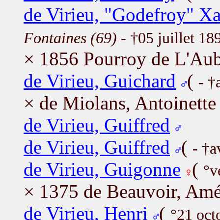
de Virieu, "Godefroy" Xa
Fontaines (69)
- †05 juillet 1
× 1856 Pourroy de L'Aub
de Virieu, Guichard
(
- †
× de Miolans, Antoinette
de Virieu, Guiffred
de Virieu, Guiffred
(
- †a
de Virieu, Guigonne
(
°v
× 1375 de Beauvoir, Am
de Virieu, Henri
(
°21 oct