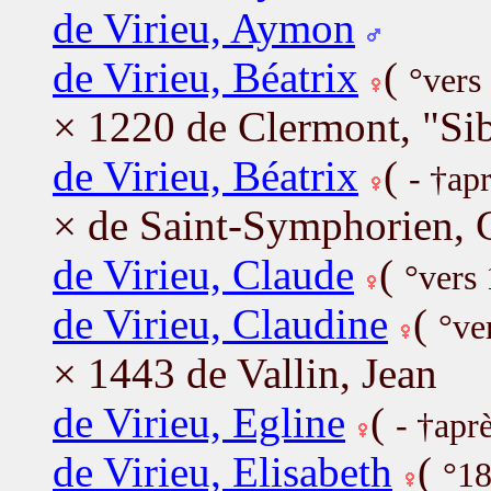
de Virieu, Aymon
de Virieu, Béatrix
(
°vers
× 1220 de Clermont, "Si
de Virieu, Béatrix
(
- †ap
× de Saint-Symphorien, 
de Virieu, Claude
(
°vers
de Virieu, Claudine
(
°ve
× 1443 de Vallin, Jean
de Virieu, Egline
(
- †apr
de Virieu, Elisabeth
(
°18