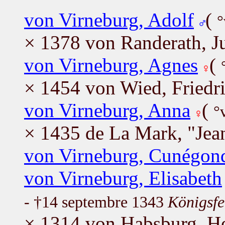
von Virneburg, Adolf
(
°
× 1378 von Randerath, Ju
von Virneburg, Agnes
(
× 1454 von Wied, Friedr
von Virneburg, Anna
(
°
× 1435 de La Mark, "Jean
von Virneburg, Cunégon
von Virneburg, Elisabeth
- †14 septembre 1343
Königsfe
× 1314 von Habsburg, He