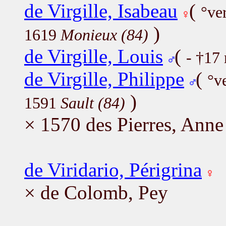
de Virgille, Isabeau
(
°ve
)
1619
Monieux (84)
de Virgille, Louis
(
- †17
de Virgille, Philippe
(
°v
)
1591
Sault (84)
× 1570 des Pierres, Anne
de Viridario, Périgrina
× de Colomb, Pey