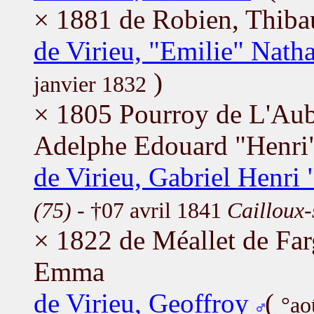
× 1881 de Robien, Thiba
de Virieu, "Emilie" Natha
)
janvier 1832
× 1805 Pourroy de L'Aub
Adelphe Edouard "Henri
de Virieu, Gabriel Henr
(75)
- †07 avril 1841
Cailloux-
× 1822 de Méallet de Far
Emma
de Virieu, Geoffroy
(
°ao