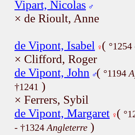
Vipart, Nicolas
× de Rioult, Anne
de Vipont, Isabel
(
°1254 
× Clifford, Roger
de Vipont, John
(
°1194
A
)
†1241
× Ferrers, Sybil
de Vipont, Margaret
(
°1
)
- †1324
Angleterre