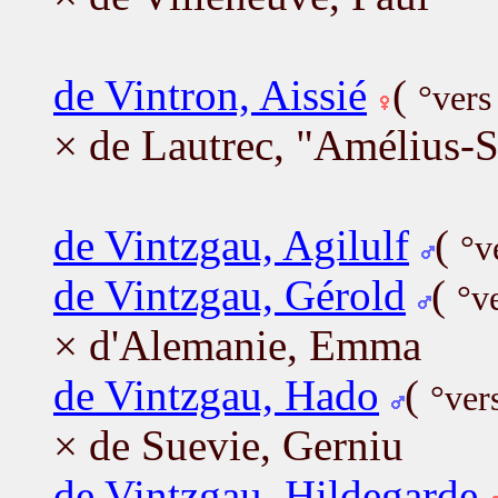
de Vintron, Aissié
(
°vers
× de Lautrec, "Amélius-Si
de Vintzgau, Agilulf
(
°v
de Vintzgau, Gérold
(
°v
× d'Alemanie, Emma
de Vintzgau, Hado
(
°ver
× de Suevie, Gerniu
de Vintzgau, Hildegarde