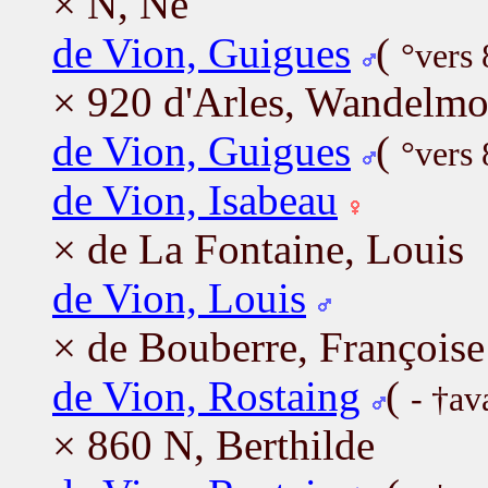
× N, Ne
de Vion, Guigues
(
°vers 
× 920 d'Arles, Wandelm
de Vion, Guigues
(
°vers 
de Vion, Isabeau
× de La Fontaine, Louis
de Vion, Louis
× de Bouberre, Françoise
de Vion, Rostaing
(
- †av
× 860 N, Berthilde