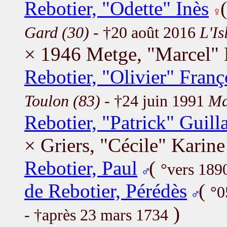
Rebotier, "Odette" Inès
Gard (30)
- †20 août 2016
L'Is
× 1946 Metge, "Marcel"
Rebotier, "Olivier" Franç
Toulon (83)
- †24 juin 1991
Ma
Rebotier, "Patrick" Guil
× Griers, "Cécile" Karine
Rebotier, Paul
(
°vers 189
de Rebotier, Pérédès
(
°0
)
- †après 23 mars 1734