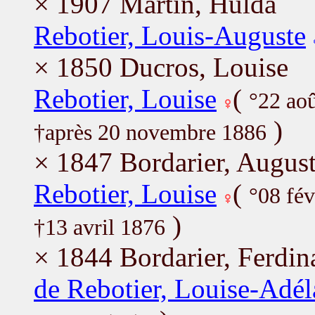
× 1907 Martin, Hulda
Rebotier, Louis-Auguste
× 1850 Ducros, Louise
Rebotier, Louise
(
°22 ao
)
†après 20 novembre 1886
× 1847 Bordarier, Augus
Rebotier, Louise
(
°08 fé
)
†13 avril 1876
× 1844 Bordarier, Ferdin
de Rebotier, Louise-Adél