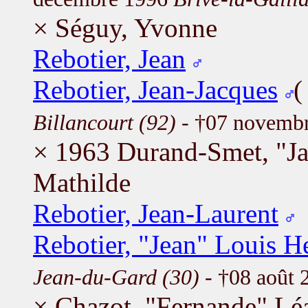
× Séguy, Yvonne
Rebotier, Jean
Rebotier, Jean-Jacques
Billancourt (92)
- †07 novemb
× 1963 Durand-Smet, "Ja
Mathilde
Rebotier, Jean-Laurent
Rebotier, "Jean" Louis H
Jean-du-Gard (30)
- †08 août
× Chazot, "Fernande" Lé