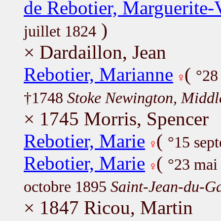
de Rebotier, Marguerite-V
)
juillet 1824
× Dardaillon, Jean
Rebotier, Marianne
(
°28
†1748
Stoke Newington, Middle
× 1745 Morris, Spencer
Rebotier, Marie
(
°15 sep
Rebotier, Marie
(
°23 mai
octobre 1895
Saint-Jean-du-Ga
× 1847 Ricou, Martin