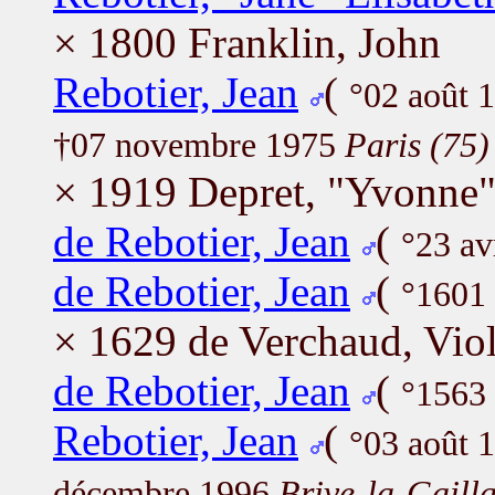
× 1800 Franklin, John
Rebotier, Jean
(
°02 août 
†07 novembre 1975
Paris (75)
× 1919 Depret, "Yvonne
de Rebotier, Jean
(
°23 av
de Rebotier, Jean
(
°1601
× 1629 de Verchaud, Vio
de Rebotier, Jean
(
°1563
Rebotier, Jean
(
°03 août 
décembre 1996
Brive-la-Gaill