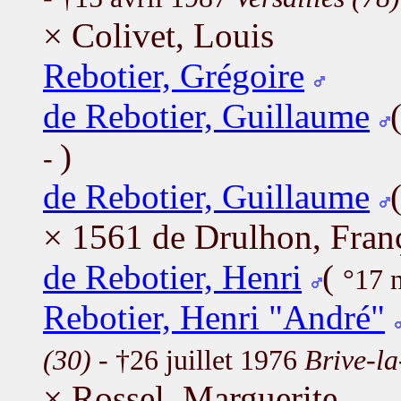
× Colivet, Louis
Rebotier, Grégoire
de Rebotier, Guillaume
)
-
de Rebotier, Guillaume
× 1561 de Drulhon, Fran
de Rebotier, Henri
(
°17 
Rebotier, Henri "André"
(30)
- †26 juillet 1976
Brive-la
× Rossel, Marguerite