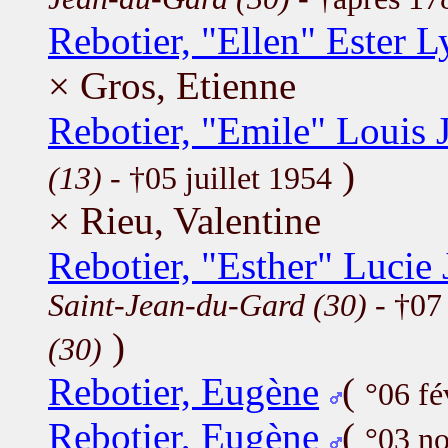
Rebotier, "Ellen" Ester L
× Gros, Etienne
Rebotier, "Emile" Louis 
)
(13)
- †05 juillet 1954
× Rieu, Valentine
Rebotier, "Esther" Lucie
Saint-Jean-du-Gard (30)
- †07
)
(30)
Rebotier, Eugène
(
°06 fé
Rebotier, Eugène
(
°03 n