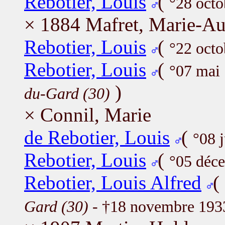
Rebotier, Louis
(
°28 oct
× 1884 Mafret, Marie-Au
Rebotier, Louis
(
°22 octo
Rebotier, Louis
(
°07 mai 
)
du-Gard (30)
× Connil, Marie
de Rebotier, Louis
(
°08 j
Rebotier, Louis
(
°05 déc
Rebotier, Louis Alfred
(
Gard (30)
- †18 novembre 19