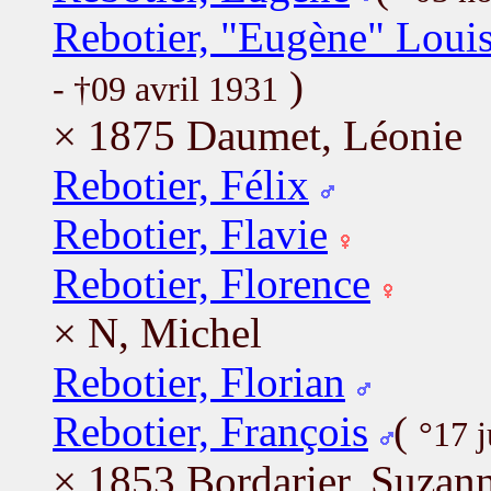
Rebotier, "Eugène" Loui
)
- †09 avril 1931
× 1875 Daumet, Léonie
Rebotier, Félix
Rebotier, Flavie
Rebotier, Florence
× N, Michel
Rebotier, Florian
Rebotier, François
(
°17 j
× 1853 Bordarier, Suzan