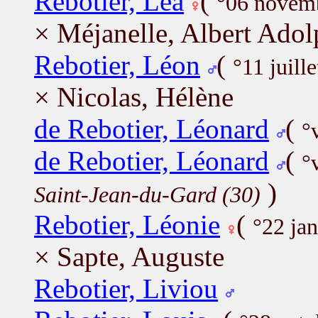
Rebotier, Léa
(
°06 novem
× Méjanelle, Albert Adol
Rebotier, Léon
(
°11 juill
× Nicolas, Hélène
de Rebotier, Léonard
(
°
de Rebotier, Léonard
(
°
)
Saint-Jean-du-Gard (30)
Rebotier, Léonie
(
°22 ja
× Sapte, Auguste
Rebotier, Liviou