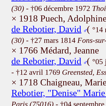
(30)
- †06 décembre 1972
Thoi
× 1918 Puech, Adolphine
de Rebotier, David
(
°14
(30)
- †27 mars 1814
Fons-sur
× 1766 Médard, Jeanne
de Rebotier, David
(
°05 
- †12 avril 1769
Greensted, Ess
× 1718 Chaigneau, Mari
Rebotier, "Denise" Mari
Paris (75016)
- †04 septembre