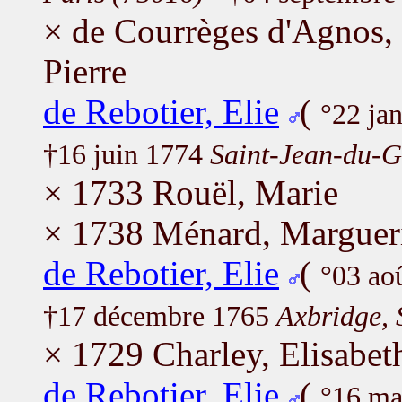
× de Courrèges d'Agnos,
Pierre
de Rebotier, Elie
(
°22 ja
†16 juin 1774
Saint-Jean-du-G
× 1733 Rouël, Marie
× 1738 Ménard, Marguer
de Rebotier, Elie
(
°03 ao
†17 décembre 1765
Axbridge, 
× 1729 Charley, Elisabet
de Rebotier, Elie
(
°16 ma