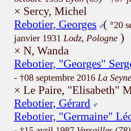
× Sercy, Michel
Rebotier, Georges
(
°20 
)
janvier 1931
Lodz, Pologne
× N, Wanda
Rebotier, "Georges" Serg
- †08 septembre 2016
La Seyne
× Le Paire, "Elisabeth" 
Rebotier, Gérard
Rebotier, "Germaine" Lé
- †15 avril 1987
Versailles (78)