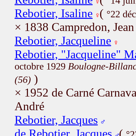
°14 jui
Rebotier, Isaline
(
°22 dé
× 1838 Campredon, Jean
Rebotier, Jacqueline
Rebotier, "Jacqueline" 
octobre 1929
Boulogne-Billanc
)
(56)
× 1952 de Carné Carnaval
André
Rebotier, Jacques
de Rebotier, Jacques
(
°2