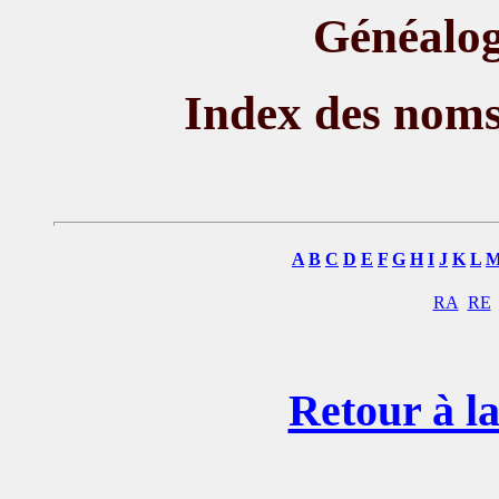
Généalog
Index des nom
A
B
C
D
E
F
G
H
I
J
K
L
RA
RE
Retour à la