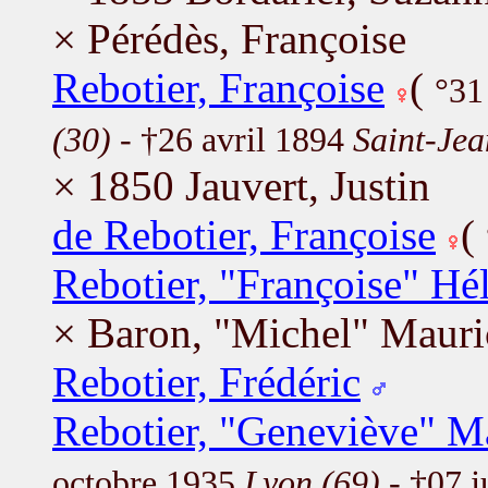
× Pérédès, Françoise
Rebotier, Françoise
(
°31
(30)
- †26 avril 1894
Saint-Je
× 1850 Jauvert, Justin
de Rebotier, Françoise
(
Rebotier, "Françoise" Hé
× Baron, "Michel" Mauri
Rebotier, Frédéric
Rebotier, "Geneviève" M
octobre 1935
Lyon (69)
- †07 