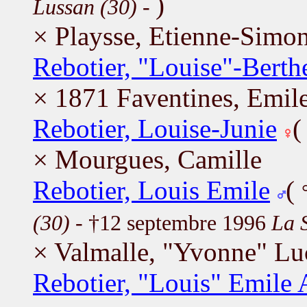
)
Lussan (30)
-
× Playsse, Etienne-Simo
Rebotier, "Louise"-Berth
× 1871 Faventines, Emil
Rebotier, Louise-Junie
× Mourgues, Camille
Rebotier, Louis Emile
(
(30)
- †12 septembre 1996
La 
× Valmalle, "Yvonne" Lu
Rebotier, "Louis" Emile