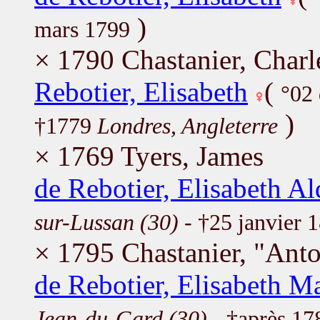
)
mars 1799
× 1790 Chastanier, Charl
Rebotier, Elisabeth
(
°02
)
†1779
Londres, Angleterre
× 1769 Tyers, James
de Rebotier, Elisabeth A
sur-Lussan (30)
- †25 janvier 
× 1795 Chastanier, "Anto
de Rebotier, Elisabeth M
Jean-du-Gard (30)
- †après 17