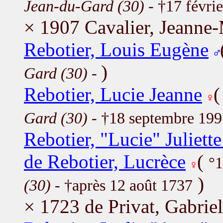
Jean-du-Gard (30)
- †17 févri
× 1907 Cavalier, Jeanne
Rebotier, Louis Eugène
)
Gard (30)
-
Rebotier, Lucie Jeanne
Gard (30)
- †18 septembre 19
Rebotier, "Lucie" Juliett
de Rebotier, Lucrèce
(
°1
)
(30)
- †après 12 août 1737
× 1723 de Privat, Gabriel