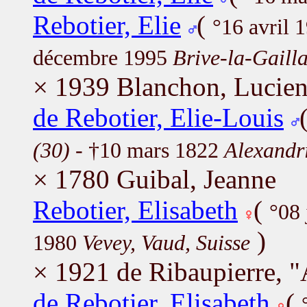
Rebotier, Elie
(
°16 avril 
décembre 1995
Brive-la-Gaill
× 1939 Blanchon, Lucie
de Rebotier, Elie-Louis
(30)
- †10 mars 1822
Alexandri
× 1780 Guibal, Jeanne
Rebotier, Elisabeth
(
°08 
)
1980
Vevey, Vaud, Suisse
× 1921 de Ribaupierre, 
de Rebotier, Elisabeth
(