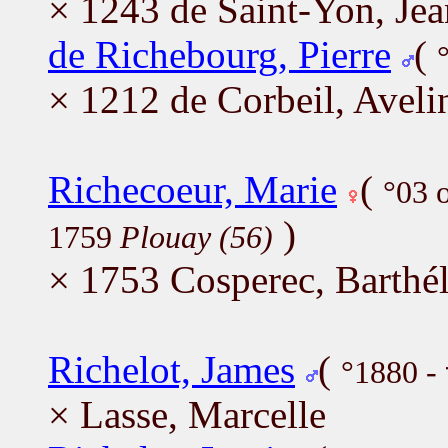
× 1243 de Saint-Yon, Je
de Richebourg, Pierre
(
× 1212 de Corbeil, Aveli
Richecoeur, Marie
(
°03 
)
1759
Plouay (56)
× 1753 Cosperec, Barthé
Richelot, James
(
°1880 -
× Lasse, Marcelle