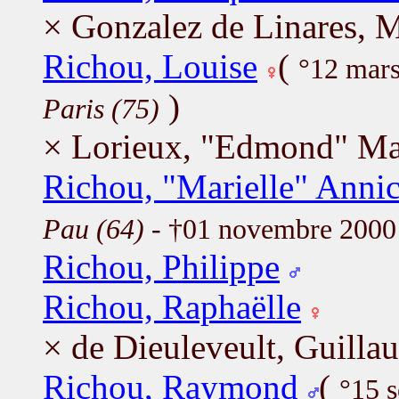
× Gonzalez de Linares, M
Richou, Louise
(
°12 mar
)
Paris (75)
× Lorieux, "Edmond" Ma
Richou, "Marielle" Anni
Pau (64)
- †01 novembre 200
Richou, Philippe
Richou, Raphaëlle
× de Dieuleveult, Guilla
Richou, Raymond
(
°15 