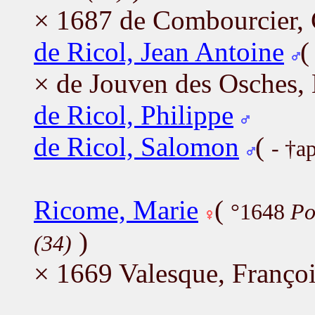
× 1687 de Combourcier, 
de Ricol, Jean Antoine
× de Jouven des Osches,
de Ricol, Philippe
de Ricol, Salomon
(
- †a
Ricome, Marie
(
°1648
Po
)
(34)
× 1669 Valesque, Franço