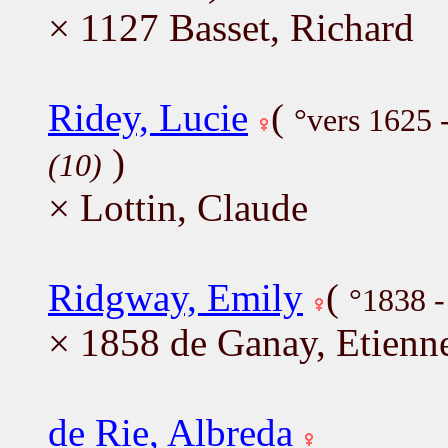
× 1127 Basset, Richard
Ridey, Lucie
(
°vers 1625 
)
(10)
× Lottin, Claude
Ridgway, Emily
(
°1838 
× 1858 de Ganay, Etienn
de Rie, Albreda