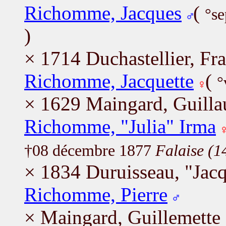
Richomme, Jacques
(
°s
)
× 1714 Duchastellier, Fr
Richomme, Jacquette
(
°
× 1629 Maingard, Guill
Richomme, "Julia" Irma
†08 décembre 1877
Falaise (1
× 1834 Duruisseau, "Jac
Richomme, Pierre
× Maingard, Guillemette