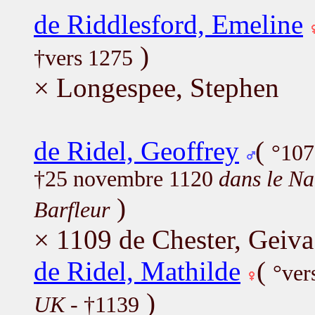
de Riddlesford, Emeline
)
†vers 1275
× Longespee, Stephen
de Ridel, Geoffrey
(
°10
†25 novembre 1120
dans le Na
)
Barfleur
× 1109 de Chester, Geiva
de Ridel, Mathilde
(
°ver
)
UK
- †1139