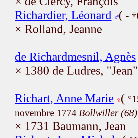
× de Clercy, François
Richardier, Léonard
(
- †
× Rolland, Jeanne
de Richardmesnil, Agnès
× 1380 de Ludres, "Jean"
Richart, Anne Marie
(
°1
novembre 1774
Bollwiller (68)
× 1731 Baumann, Jean