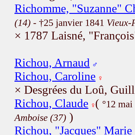
Richomme, "Suzanne" Ch
(14)
- †25 janvier 1841
Vieux-
× 1787 Laisné, "François
Richou, Arnaud
Richou, Caroline
× Desgrées du Loû, Guil
Richou, Claude
(
°12 mai
)
Amboise (37)
Richou, "Jacques" Marie 