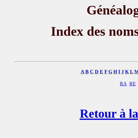
Généalog
Index des nom
A
B
C
D
E
F
G
H
I
J
K
L
RA
RE
Retour à la