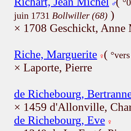
Richart, Jean Michel
(
°0
)
juin 1731
Bollwiller (68)
× 1708 Geschickt, Anne 
Riche, Marguerite
(
°vers
× Laporte, Pierre
de Richebourg, Bertrann
× 1459 d'Allonville, Char
de Richebourg, Eve