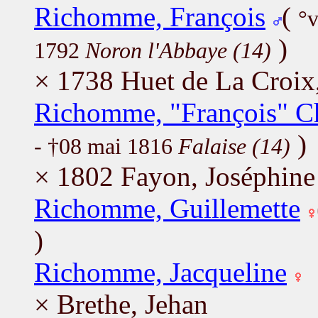
Richomme, François
(
°v
)
1792
Noron l'Abbaye (14)
× 1738 Huet de La Croix
Richomme, "François" C
)
- †08 mai 1816
Falaise (14)
× 1802 Fayon, Joséphine
Richomme, Guillemette
)
Richomme, Jacqueline
× Brethe, Jehan