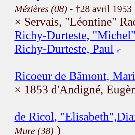
Mézières (08)
- †28 avril 1953
× Servais, "Léontine" Ra
Richy-Durteste, "Michel"
Richy-Durteste, Paul
Ricoeur de Bâmont, Mari
× 1853 d'Andigné, Eugè
de Ricol, "Elisabeth",Di
)
Mure (38)