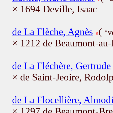
× 1694 Deville, Isaac
de La Flèche, Agnès
(
°v
× 1212 de Beaumont-au-
de La Fléchère, Gertrude
× de Saint-Jeoire, Rodol
de La Flocellière, Almod
× 1297 de Beaumont-Bres