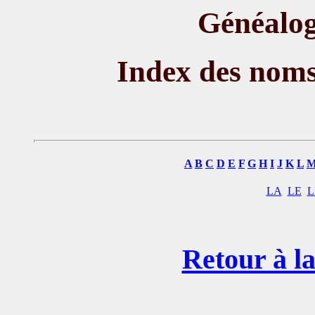
Généalog
Index des nom
A
B
C
D
E
F
G
H
I
J
K
L
LA
LE
L
Retour à la