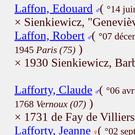
Laffon, Edouard
(
°14 jui
× Sienkiewicz, "Genevièv
Laffon, Robert
(
°07 déce
)
1945
Paris (75)
× 1930 Sienkiewicz, Bar
Lafforty, Claude
(
°06 avr
)
1768
Vernoux (07)
× 1731 de Fay de Villiers
Lafforty, Jeanne
(
°02 se