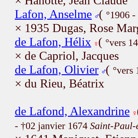
× Hanotte, Jean Claude
Lafon, Anselme
(
°1906 -
× 1935 Dugas, Rose Marg
de Lafon, Hélix
(
°vers 14
× de Capriol, Jacques
de Lafon, Olivier
(
°vers
× du Rieu, Béatrix
de Lafond, Alexandrine
- †02 janvier 1674
Saint-Paul-