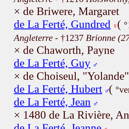
× de Briwere, Margaret
de La Ferté, Gundred
(
°
Angleterre
- †1237
Brionne (2
× de Chaworth, Payne
de La Ferté, Guy
× de Choiseul, "Yolande"
de La Ferté, Hubert
(
°ve
de La Ferté, Jean
× 1480 de La Rivière, A
de La Ferté, Jeanne