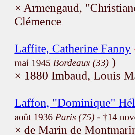
× Armengaud, "Christian
Clémence
Laffite, Catherine Fanny
)
mai 1945
Bordeaux (33)
× 1880 Imbaud, Louis Ma
Laffon, "Dominique" Hé
août 1936
Paris (75)
- †14 no
× de Marin de Montmarin