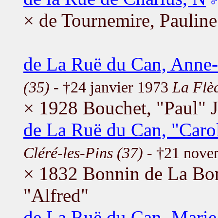
× de Tournemire, Pauline
de La Ruë du Can, Anne
(35)
- †24 janvier 1973
La Flè
× 1928 Bouchet, "Paul" 
de La Ruë du Can, "Carol
Cléré-les-Pins (37)
- †21 nove
× 1832 Bonnin de La Bo
"Alfred"
de La Ruë du Can, Marie