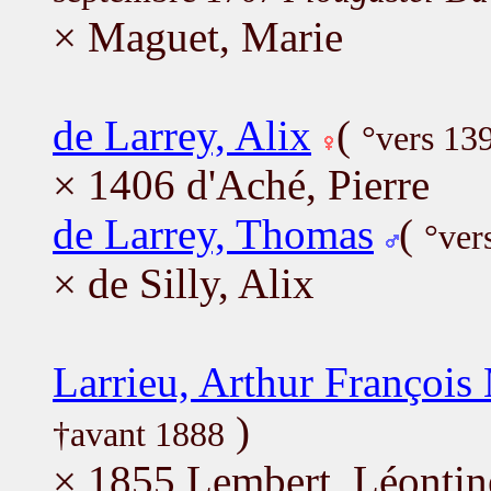
× Maguet, Marie
de Larrey, Alix
(
°vers 13
× 1406 d'Aché, Pierre
de Larrey, Thomas
(
°ver
× de Silly, Alix
Larrieu, Arthur François
)
†avant 1888
× 1855 Lembert, Léontin