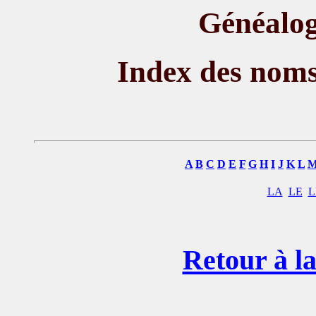
Généalog
Index des nom
A
B
C
D
E
F
G
H
I
J
K
L
LA
LE
L
Retour à la