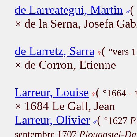
de Larreategui, Martin
(
× de la Serna, Josefa Gab
de Larretz, Sarra
(
°vers 
× de Corron, Etienne
Larreur, Louise
(
°1664 -
× 1684 Le Gall, Jean
Larreur, Olivier
(
°1627
P
septembre 1707
Plougastel-Da