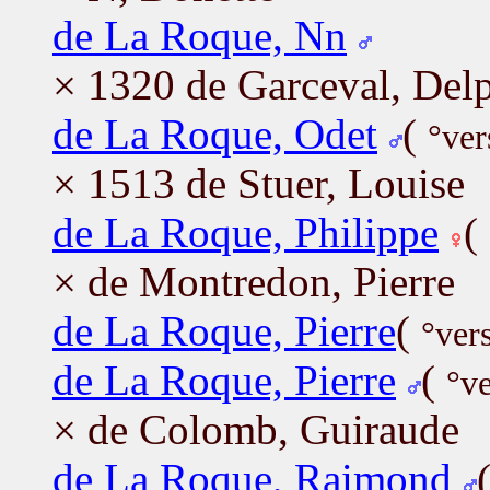
de La Roque, Nn
× 1320 de Garceval, Del
de La Roque, Odet
(
°ver
× 1513 de Stuer, Louise
de La Roque, Philippe
(
× de Montredon, Pierre
de La Roque, Pierre
(
°ver
de La Roque, Pierre
(
°v
× de Colomb, Guiraude
de La Roque, Raimond