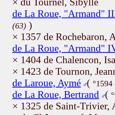
× du Tournel, Sibylle
de La Roue, "Armand" II
)
(63)
× 1357 de Rochebaron, A
de La Roue, "Armand" I
× 1404 de Chalencon, Isa
× 1423 de Tournon, Jean
de Laroue, Aymé
(
°1594
de La Roue, Bertrand
(
°
× 1325 de Saint-Trivier,