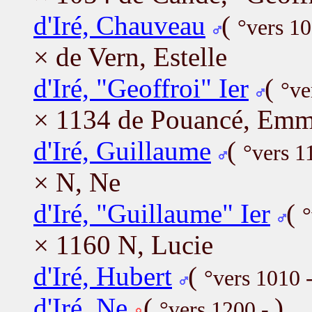
d'Iré, Chauveau
(
°vers 10
× de Vern, Estelle
d'Iré, "Geoffroi" Ier
(
°ve
× 1134 de Pouancé, Em
d'Iré, Guillaume
(
°vers 1
× N, Ne
d'Iré, "Guillaume" Ier
(
°
× 1160 N, Lucie
d'Iré, Hubert
(
°vers 1010 
d'Iré, Ne
(
)
°vers 1200 -