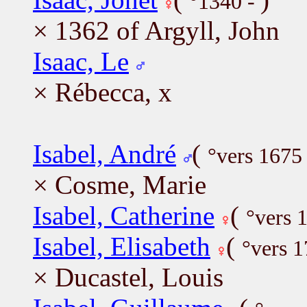
°1340 -
× 1362 of Argyll, John
Isaac, Le
× Rébecca, x
Isabel, André
(
°vers 1675
× Cosme, Marie
Isabel, Catherine
(
°vers 
Isabel, Elisabeth
(
°vers 
× Ducastel, Louis