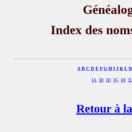
Généalog
Index des nom
A
B
C
D
E
F
G
H
I
J
K
L
IA
IB
ID
IG
IH
I
Retour à la