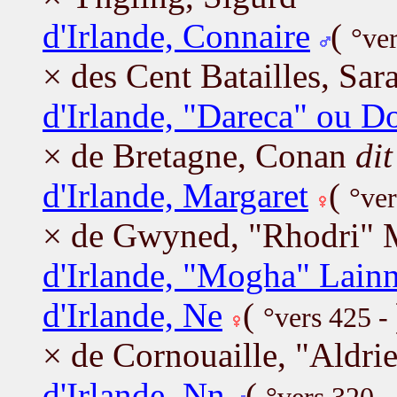
d'Irlande, Connaire
(
°ve
× des Cent Batailles, Sar
d'Irlande, "Dareca" ou D
× de Bretagne, Conan
dit
d'Irlande, Margaret
(
°ve
× de Gwyned, "Rhodri"
d'Irlande, "Mogha" Lain
d'Irlande, Ne
(
°vers 425 -
× de Cornouaille, "Aldri
d'Irlande, Nn
(