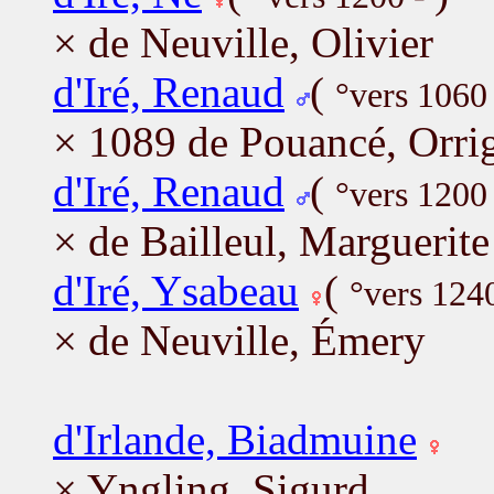
× de Neuville, Olivier
d'Iré, Renaud
(
°vers 1060
× 1089 de Pouancé, Orri
d'Iré, Renaud
(
°vers 1200
× de Bailleul, Marguerite
d'Iré, Ysabeau
(
°vers 124
× de Neuville, Émery
d'Irlande, Biadmuine
× Yngling, Sigurd