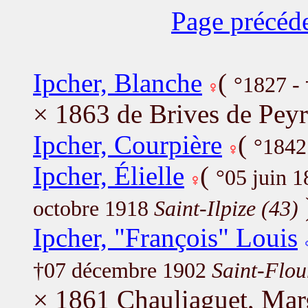
Page précéd
Ipcher, Blanche
(
°1827 -
× 1863 de Brives de Peyr
Ipcher, Courpière
(
°1842
Ipcher, Élielle
(
°05 juin 
octobre 1918
Saint-Ilpize (43)
Ipcher, "François" Louis
†07 décembre 1902
Saint-Flou
× 1861 Chauliaguet, Mar