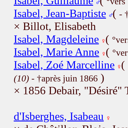
Isabel, Guillaume
(
°vers
Isabel, Jean-Baptiste
(
- 
× Billot, Elisabeth
Isabel, Magdeleine
(
°ver
Isabel, Marie Anne
(
°ver
Isabel, Zoé Marcelline
(
)
(10)
- †après juin 1866
× 1856 Debair, "Désiré"
d'Isberghes, Isabeau