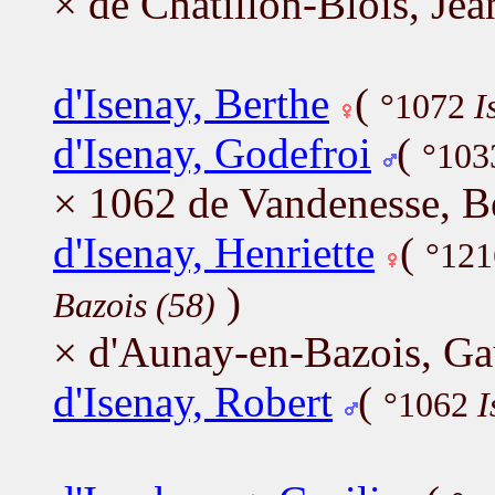
× de Châtillon-Blois, Jea
d'Isenay, Berthe
(
°1072
I
d'Isenay, Godefroi
(
°10
× 1062 de Vandenesse, B
d'Isenay, Henriette
(
°12
)
Bazois (58)
× d'Aunay-en-Bazois, Ga
d'Isenay, Robert
(
°1062
I