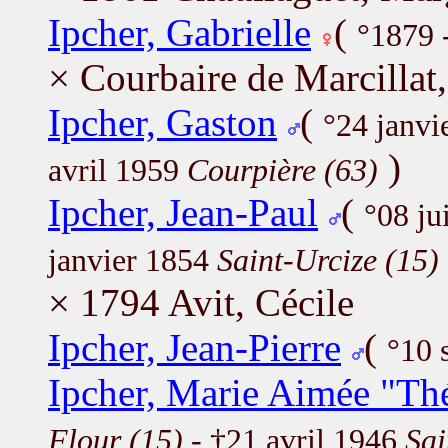
Ipcher, Gabrielle
(
°1879 
× Courbaire de Marcillat
Ipcher, Gaston
(
°24 janvi
)
avril 1959
Courpière (63)
Ipcher, Jean-Paul
(
°08 j
janvier 1854
Saint-Urcize (15)
× 1794 Avit, Cécile
Ipcher, Jean-Pierre
(
°10 
Ipcher, Marie Aimée "Th
Flour (15)
- †21 avril 1946
Sai