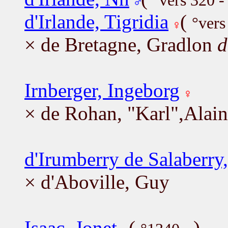
°vers 320 
d'Irlande, Tigridia
(
°vers
× de Bretagne, Gradlon
d
Irnberger, Ingeborg
× de Rohan, "Karl",Alain
d'Irumberry de Salaberry
× d'Aboville, Guy
Isaac, Jonet
(
)