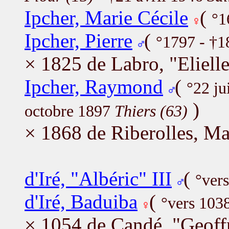
Ipcher, Marie Cécile
(
°1
Ipcher, Pierre
(
°1797 - †1
× 1825 de Labro, "Eliell
Ipcher, Raymond
(
°22 j
)
octobre 1897
Thiers (63)
× 1868 de Riberolles, Ma
d'Iré, "Albéric" III
(
°ver
d'Iré, Baduiba
(
°vers 103
× 1054 de Candé, "Geof