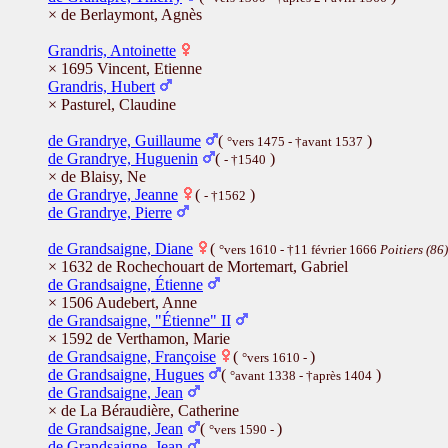
× de Berlaymont, Agnès
Grandris, Antoinette
× 1695 Vincent, Etienne
Grandris, Hubert
× Pasturel, Claudine
de Grandrye, Guillaume
(
)
°vers 1475 - †avant 1537
de Grandrye, Huguenin
(
)
- †1540
× de Blaisy, Ne
de Grandrye, Jeanne
(
)
- †1562
de Grandrye, Pierre
de Grandsaigne, Diane
(
°vers 1610 - †11 février 1666
Poitiers (86)
× 1632 de Rochechouart de Mortemart, Gabriel
de Grandsaigne, Étienne
× 1506 Audebert, Anne
de Grandsaigne, "Étienne" II
× 1592 de Verthamon, Marie
de Grandsaigne, Françoise
(
)
°vers 1610 -
de Grandsaigne, Hugues
(
)
°avant 1338 - †après 1404
de Grandsaigne, Jean
× de La Béraudière, Catherine
de Grandsaigne, Jean
(
)
°vers 1590 -
de Grandsaigne, Jean