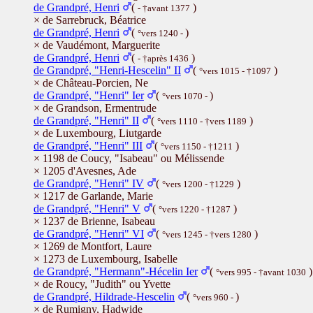
de Grandpré, Henri
(
)
- †avant 1377
× de Sarrebruck, Béatrice
de Grandpré, Henri
(
)
°vers 1240 -
× de Vaudémont, Marguerite
de Grandpré, Henri
(
)
- †après 1436
de Grandpré, "Henri-Hescelin" II
(
)
°vers 1015 - †1097
× de Château-Porcien, Ne
de Grandpré, "Henri" Ier
(
)
°vers 1070 -
× de Grandson, Ermentrude
de Grandpré, "Henri" II
(
)
°vers 1110 - †vers 1189
× de Luxembourg, Liutgarde
de Grandpré, "Henri" III
(
)
°vers 1150 - †1211
× 1198 de Coucy, "Isabeau" ou Mélissende
× 1205 d'Avesnes, Ade
de Grandpré, "Henri" IV
(
)
°vers 1200 - †1229
× 1217 de Garlande, Marie
de Grandpré, "Henri" V
(
)
°vers 1220 - †1287
× 1237 de Brienne, Isabeau
de Grandpré, "Henri" VI
(
)
°vers 1245 - †vers 1280
× 1269 de Montfort, Laure
× 1273 de Luxembourg, Isabelle
de Grandpré, "Hermann"-Hécelin Ier
(
)
°vers 995 - †avant 1030
× de Roucy, "Judith" ou Yvette
de Grandpré, Hildrade-Hescelin
(
)
°vers 960 -
× de Rumigny, Hadwide