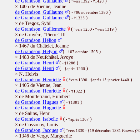
de Grandson, Guillaume
(
)
°vers 1392 - †1428
× 1405 de Vienne, Jeanne
de Grandson, Guillaume
(
)
- †06 novembre 1386
de Grandson, Guillaume
(
)
- †1335
× de Tregoz, Sybil
de Grandson, Guillemette
(
)
°vers 1250 - †vers 1319
× de Gruyère, "Pierre" III
de Grandson, Hélion
× 1467 du Châtelet, Jeanne
de Grandson, Helyon
(
)
- †07 octobre 1505
× 1483 de Neufchâtel, Avoye
de Grandson, Henri
(
)
- †1286
de Grandson, Henri
(
)
- †après 1266
× N, Helvis
de Grandson, Henriette
(
)
°vers 1390 - †après 15 janvier 1440
× 1405 de Vienne, Jean
de Grandson, Henriette
(
)
- †1322
× de Montferrand, Humbert
de Grandson, Hugues
(
)
- †1391
de Grandson, Huguette
× de Salins, Henri
de Grandson, Isabelle
(
)
- †après 1367
× de Cossonay, Louis
de Grandson, Jacques
(
°vers 1330 - †19 décembre 1381
Pesmes (7
× 1346 de Vergy, Marguerite