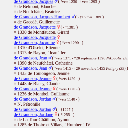
de Grandson, Jacques
(
)
°vers 1250 - †vers 1295
× de Belmont, Blanche
× de Neufchâtel, Béatrice
de Grandson, Jacques Humbert
(
)
- †15 mai 1389
× de Gacedé, Guillemette
de Grandson, Jacquette
(
)
- †1381
× 1330 de Montfaucon, Girard
de Grandson, Jacquette
de Grandson, Jacquine
(
)
°vers 1290 -
× 1310 d'Oiselet, Etienne
× 1313 de Bayon, "Jean" Ier
de Grandson, Jean
(
°vers 1371 - †28 septembre 1396
Nikopolis, Bu
× 1390 de Neufchâtel, Catherine
de Grandson, Jean
(
)
°vers 1415 - †29 novembre 1455
Poligny (39)
× 1433 de Toulongeon, Jeanne
de Grandson, Jeanne
(
)
°vers 1420 -
× 1448 de Blaisy, Claude
de Grandson, Jeanne
(
)
°vers 1220 -
× 1236 de Montbel, Guillaume
de Grandson, Jordan
(
)
°vers 1140 -
× N, Pétronille
de Grandson, Jordan
(
)
- †1227
de Grandson, Jordane
(
)
°1255 -
× de La Tour Châtillon, Aymon
× 1285 de Thoire et Villars, "Humbert" IV