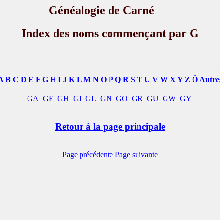
Généalogie de Carné
Index des noms commençant par G
A
B
C
D
E
F
G
H
I
J
K
L
M
N
O
P
Q
R
S
T
U
V
W
X
Y
Z
Ö
Autre
GA
GE
GH
GI
GL
GN
GO
GR
GU
GW
GY
Retour à la page principale
Page précédente
Page suivante