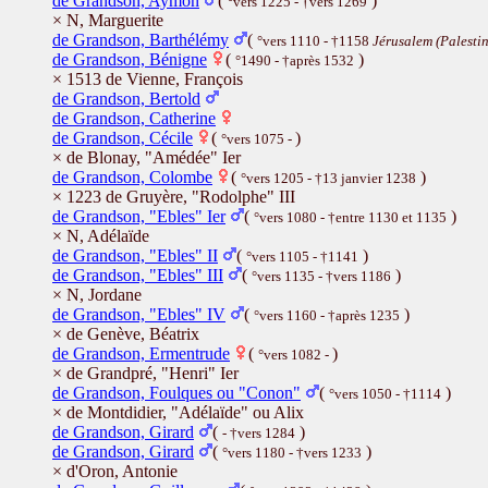
de Grandson, Aymon
(
)
°vers 1225 - †vers 1269
× N, Marguerite
de Grandson, Barthélémy
(
°vers 1110 - †1158
Jérusalem (Palestin
de Grandson, Bénigne
(
)
°1490 - †après 1532
× 1513 de Vienne, François
de Grandson, Bertold
de Grandson, Catherine
de Grandson, Cécile
(
)
°vers 1075 -
× de Blonay, "Amédée" Ier
de Grandson, Colombe
(
)
°vers 1205 - †13 janvier 1238
× 1223 de Gruyère, "Rodolphe" III
de Grandson, "Ebles" Ier
(
)
°vers 1080 - †entre 1130 et 1135
× N, Adélaïde
de Grandson, "Ebles" II
(
)
°vers 1105 - †1141
de Grandson, "Ebles" III
(
)
°vers 1135 - †vers 1186
× N, Jordane
de Grandson, "Ebles" IV
(
)
°vers 1160 - †après 1235
× de Genève, Béatrix
de Grandson, Ermentrude
(
)
°vers 1082 -
× de Grandpré, "Henri" Ier
de Grandson, Foulques ou "Conon"
(
)
°vers 1050 - †1114
× de Montdidier, "Adélaïde" ou Alix
de Grandson, Girard
(
)
- †vers 1284
de Grandson, Girard
(
)
°vers 1180 - †vers 1233
× d'Oron, Antonie